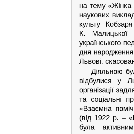
на тему «Жінка 
наукових викла
культу Кобзар
К. Малицької
українського пед
дня народження 
Львові, скасован
Діяльною бу
відбулися у Л
організації задл
та соціальні п
«Взаємна поміч
(від 1922 р. – 
була активни