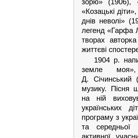
зорю» (1906), 
«Козацькі діти»,
днів неволі» (1
легенд «Гарфа Л
творах авторка
життєві спостер
1904 р. нап
земле моя»,
Д. Січинський 
музику. Пісня 
на ній вихову
українських д
програму з укра
та середньої 
активної учасн