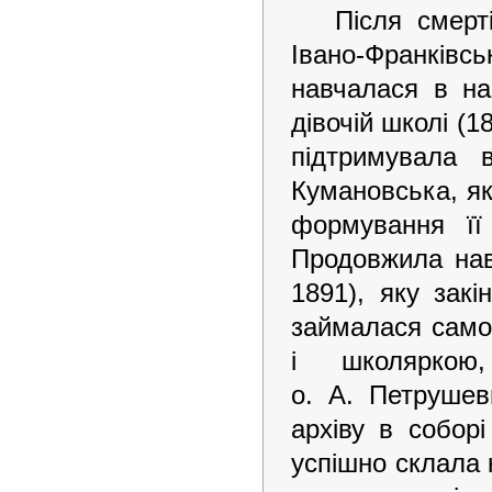
Після смерт
Івано-Франківсь
навчалася в нар
дівочій школі (1
підтримувала 
Кумановська, я
формування її
Продовжила навч
1891), яку закі
займалася само
і школяркою
о. А. Петрушев
архіву в собор
успішно склала 