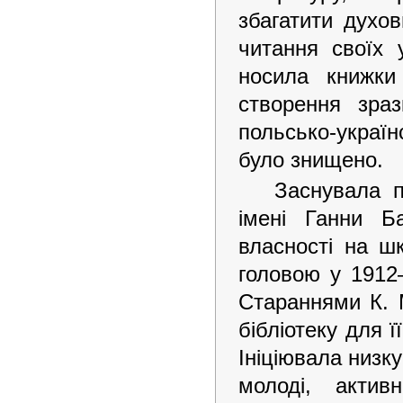
збагатити духов
читання своїх 
носила книжки
створення зраз
польсько-україн
було знищено.
Заснувала п
імені Ганни Б
власності на ш
головою у 1912
Стараннями К. 
бібліотеку для ї
Ініціювала низк
молоді, акти