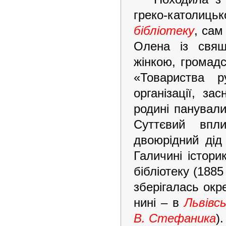
греко-католиц
бібліотеку
, сам
Олена із свящ
жінкою, громад
«Товариства р
організації, з
родині панували
Суттєвий впл
двоюрідний дід
Галичині істори
бібліотеку (188
зберігалась ок
нині – в
Львівсь
В. Стефаника
).