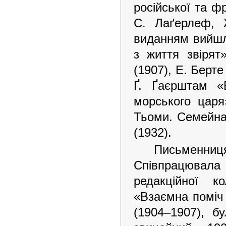
pосійської та ф
С. Лаґерлеф, 
виданням вийшл
з життя звірят
(1907), Е. Берт
Ґ. Ґаєрштам «
морського царя
Тьоми. Семейна 
(1932).
Письменниц
Співпрацювала
редакційної к
«Взаємна поміч 
(1904–1907), 