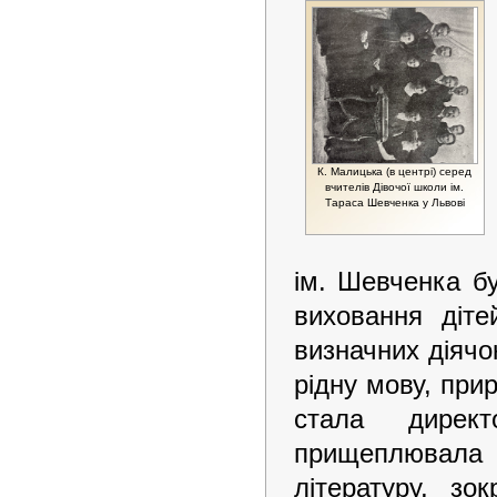
К. Малицька (в центрі) серед
вчителів Дівочої школи ім.
Тараса Шевченка у Львові
ім. Шевченка бу
виховання діте
визначних діячо
рідну мову, прир
стала директ
прищеплювала 
літературу, зо