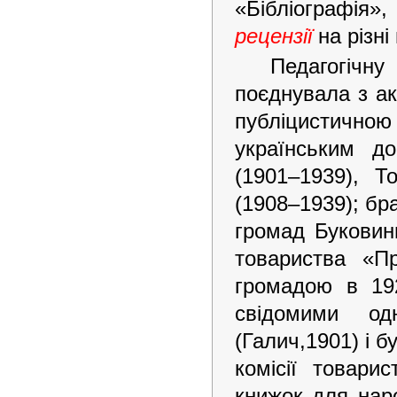
«Бібліографія»
рецензії
на різні
Педагогічну
поєднувала з а
публіцистично
українським д
(1901–1939), Т
(1908–1939); бр
громад Буковин
товариства «Пр
громадою в 19
свідомими од
(Галич,1901) і 
комісії товари
книжок для нар