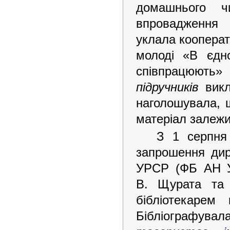
домашнього 
впровадження 
уклала кооперати
молоді «В єдно
співпрацюють» 
підручників
викла
наголошувала, щ
матеріал залежи
З 1 серпня 
запрошення дире
УРСР (ФБ АН У
В. Щурата та
бібліотекарем
Бібліографува