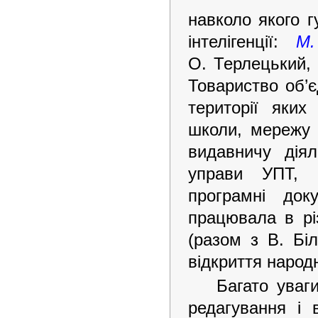
навколо якого г
інтелігенції:
М.
О. Терлецький,
Товариство об’є
території яких
школи, мережу 
видавничу дія
управи УПТ, з
програмні док
працювала в різ
(разом з В. Бі
відкриття народн
Багато уваг
редагування і 