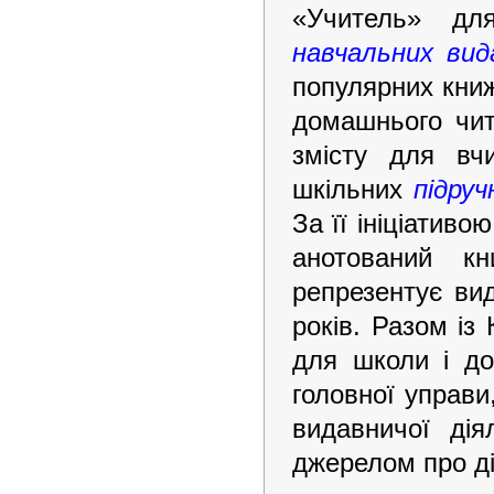
«Учитель» для
навчальних вид
популярних книж
домашнього чит
змісту для вчи
шкільних
підруч
За її ініціатив
анотований кн
репрезентує ви
років. Разом із
для школи і до
головної управи
видавничої дія
джерелом про ді