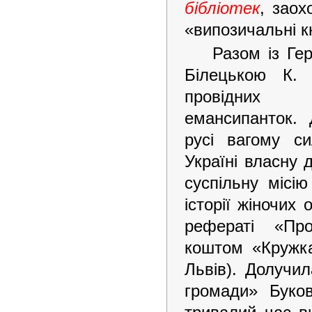
бібліотек
, заох
«випозичальні к
Разом із Ге
Білецькою К.
провідних г
емансипанток. 
русі вагому с
Україні власну 
суспільну місію
історії жіночих 
рефераті «Пр
коштом «Кружка
Львів). Долучи
громади» Буков