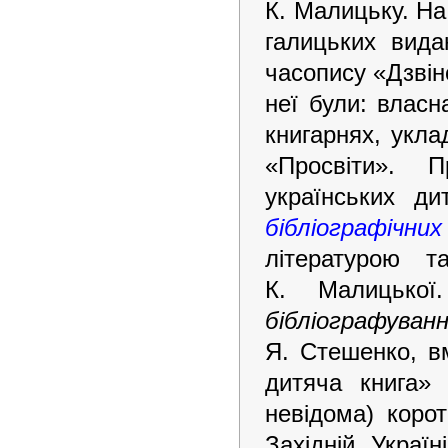
К. Малицьку.
На
галицьких вида
часопису «Дзвін
неї були: власн
книгарнях, укл
«Просвіти».
українських ди
бібліографічни
літературою 
К. Малицько
бібліографува
Я. Стешенко, вм
дитяча книга»
невідома) коро
Західній Укра