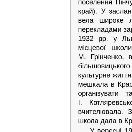
поселення Пінчу
край). У засла
вела широке л
перекладами зар
1932 рр. у Льв
місцевої школ
М. Грінченко, 
більшовицького
культурне життя
мешкала в Красн
організувати 
І. Котляревсь
вчителювала. З
школа дала в Кр
У вересні 1