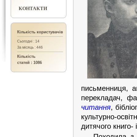
КОНТАКТИ
Кількість користувачів
Сьогодні : 14
За місяць : 446
Кількість
статей : 1086
письменниця, ав
перекладач, фа
читання
, біблі
культурно-осві
дитячого книго- 
Походила з 