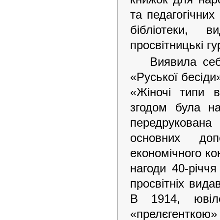
та педагогічних
бібліотеки, 
просвітницькі гу
Виявила себ
«Руської бесіди
«Жіночі типи в
згодом була на
передрукована 
основних доп
економічного кон
нагоди 40-річч
просвітніх видав
В 1914, ювіл
«прелєгенткою» 