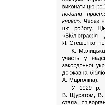
виконати цю ро
подати присто
книги».
Через не
цю роботу. Ці
«Бібліографія
Я. Стешенко, не 
К. Малицька
участь у надс
закордонної укр
державна біблі
А. Марголіна).
У 1929 р. 
В. Щуратом, В.
стала співорг