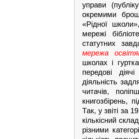
управи (публік
окремими брош
«Рідної школи»
мережі бібліот
статутних зав
мережа освітя
школах і гуртк
передові діяч
діяльність зад
читачів, поліп
книгозбірень, п
Так, у звіті за 
кількісний скла
різними категор