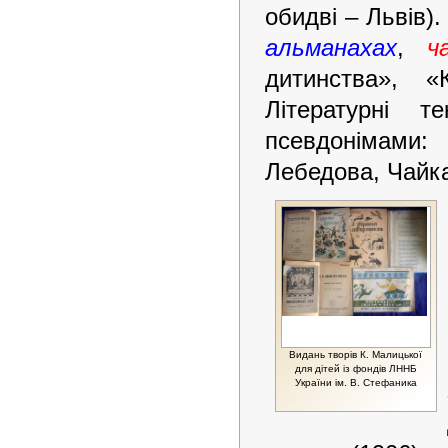
обидві – Львів)
альманахах
,
ч
дитинства», «
Літературні 
псевдонімами:
Лебедова, Чайка
Видань творів К. Малицької
для дітей із фондів ЛННБ
України ім. В. Стефаника