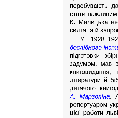
перебувають да
стати важливим 
К. Малицька не
свята, а й запро
У 1928–19
дослідного інс
підготовки збі
задумом, мав в
книговидання,
літератури й бі
дитячого книго
А. Марголіна
, 
репертуаром укр
цієї роботи ль