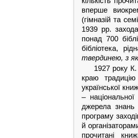
кількість прочи
вперше виокрем
(гімназій та сем
1939 рр. заход
понад 700 бібл
бібліотека, рі
твердинею, з як
1927 року К
краю традицію
української книж
– національної
джерела знань 
програму заході
й організаторам
прочитані кни