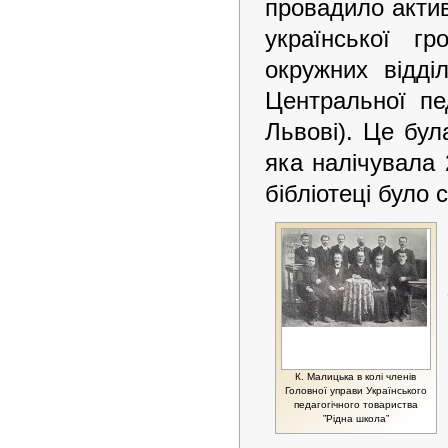
провадило актив
української г
окружних відді
Центральної пед
Львові). Це бул
яка налічувала 
бібліотеці було
К. Малицька в колі членів
Головної управи Українського
педагогічного товариства
”Рідна школа”