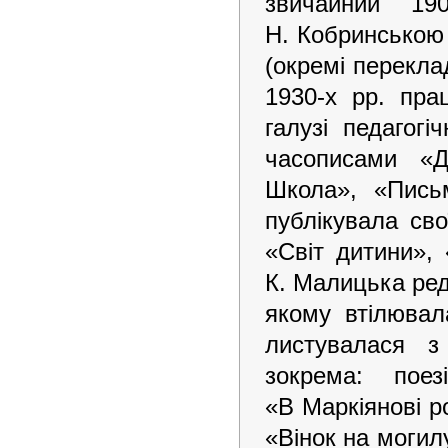
звичайний 19
Н. Кобринською 
(окремі переклад
1930-х рр. пра
галузі педагогі
часописами «Д
Школа», «Письм
публікувала св
«Світ дитини», 
К. Малицька ред
якому втілювал
листувалася з
зокрема: пое
«В Маркіянові р
«Вінок на могил