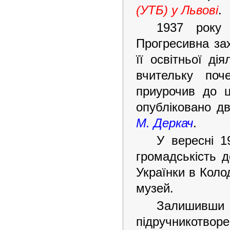
(УТБ) у Львові
.
1937 року 
Прогресивна зах
її освітньої д
вчительку по
приурочив до ц
опубліковано дв
М. Деркач
.
У вересні 1
громадськість 
Українки в Коло
музей.
Залишивши 
підручникотвор