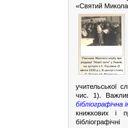
«Святий Микола»
Учасники Жіночого клубу при
редакції "Нової хати" у Львові,
на зустрічі з С. Русовою (5
квітня 1936 р.). В центрі стоять
С. Русова і К. Малицька.
учительської сл
чис. 1). Важл
бібліографічна 
книжкових і п
бібліографічн