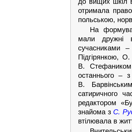
до вищих шкіл в
отримала право
польською, нор
На формуван
мали дружні в
сучасниками –
Підгірянкою, О
В. Стефанико
останнього – з
В. Барвінськи
сатиричного ча
редактором «Бу
знайома з
С. Р
втілювала в жит
Вчительськи