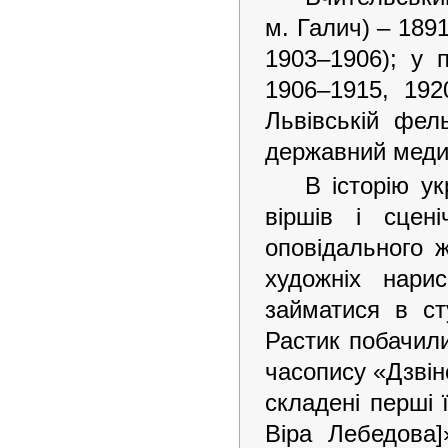
м. Галич) – 189
1903–1906); у 
1906–1915, 192
Львівській фел
державний медич
В історію ук
віршів і сцен
оповідального 
художніх нарис
займатися в ст
Растик побачили
часопису «Дзвіно
складені перші 
Віра Лебедова]