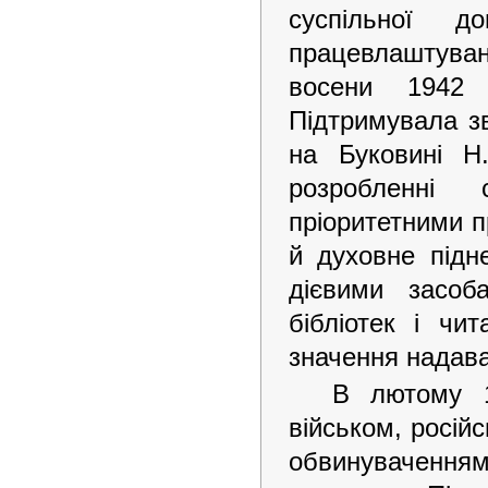
суспільної д
працевлаштува
восени 1942 
Підтримувала зв
на Буковині Н
розробленні 
пріоритетними п
й духовне підне
дієвими засоба
бібліотек і чи
значення надава
В лютому 1
військом, росій
обвинуваченнями