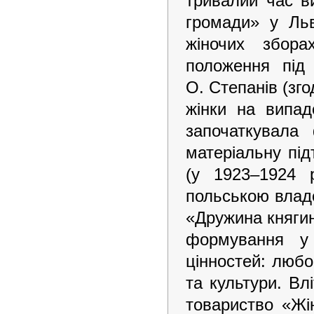
тривалий час в
громади» у Льв
жіночих збора
положення під
О. Степанів (зг
жінки на випад
започаткувала
матеріальну пі
(у 1923–1924 р
польською владо
«Дружина княгин
формування у 
цінностей: любо
та культури. Вл
товариство «Жі