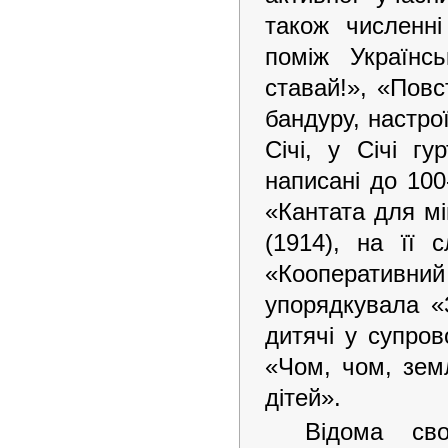
також численні
поміж Українсь
ставай!», «Повс
бандуру, настро
Січі, у Січі г
написані до 100
«Кантата для мі
(1914), на її 
«Кооперативний
упорядкувала «З
дитячі у супров
«Чом, чом, зем
дітей».
Відома сво