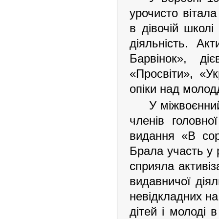
урочисто вітала
в дівочій школ
діяльність. Ак
Барвінок», ді
«Просвіти», «Ук
опіки над молод
У міжвоєнни
членів головн
видання «В сор
Брала участь у 
сприяла активіза
видавничої діял
невідкладних на
дітей і молоді в