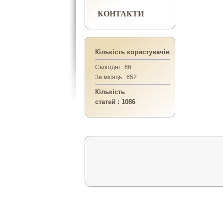
КОНТАКТИ
Кількість користувачів
Сьогодні : 66
За місяць : 652
Кількість
статей : 1086