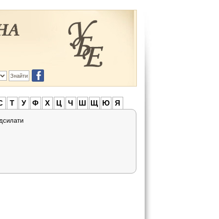
С
Т
У
Ф
Х
Ц
Ч
Ш
Щ
Ю
Я
адсилати