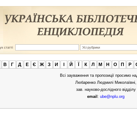
к статті
В
Г
Д
Е
Є
Ж
З
И
І
Й
Ї
К
Л
М
Н
О
П
Р
Всі зауваження та пропозиції просимо н
Любаренко Людмилі Миколаївні,
зав. науково-дослідного відділу
email
:
ube@nplu.org