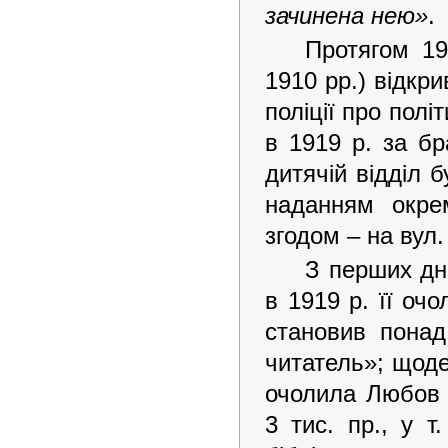
зачинена нею»
.
Протягом 19
1910 рр.) відкр
поліції про полі
в 1919 р. за бр
дитячій відділ 
наданням окре
згодом – на вул.
З перших дні
в 1919 р. її оч
становив понад
читатель»; щоден
очолила Любов 
3 тис. пр., у т