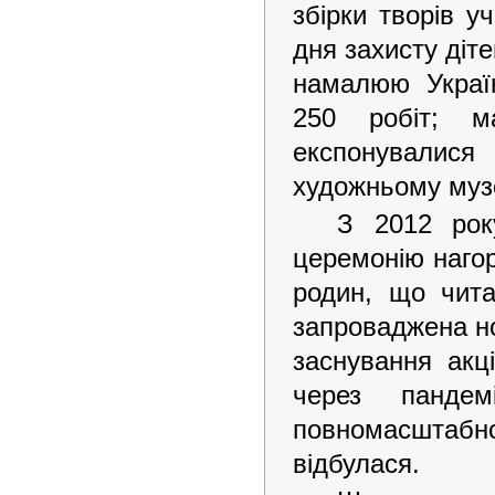
збірки творів у
дня захисту діт
намалюю Україн
250 робіт; м
експонувалис
художньому музе
З 2012 рок
церемонію нагор
родин, що чита
запроваджена но
заснування акц
через панд
повномасштабн
відбулася.