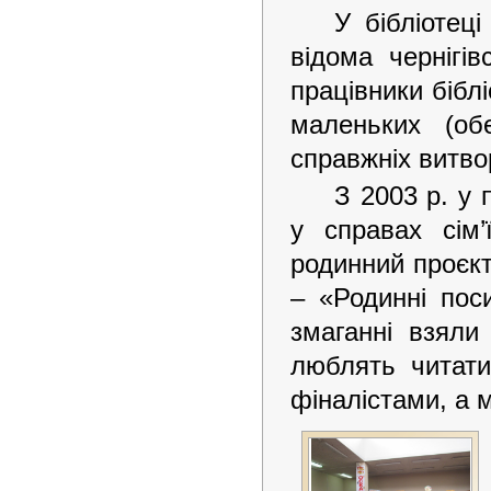
У бібліотец
відома чернігі
працівники бібл
маленьких (об
справжніх витво
З 2003 р. у 
у справах сім’
родинний проєкт
– «Родинні пос
змаганні взяли
люблять читати
фіналістами, а 