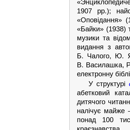
«Энциклопеди
1907 рр.); на
«Оповідання» (1
«Байки» (1938) 
музики та відом
видання з авто
Б. Чалого, Ю. 
В. Василашка, Р.
електронну бібл
У структурі
абетковий ката
дитячого читан
налічує майже –
понад 100 тис
краєзнавства.