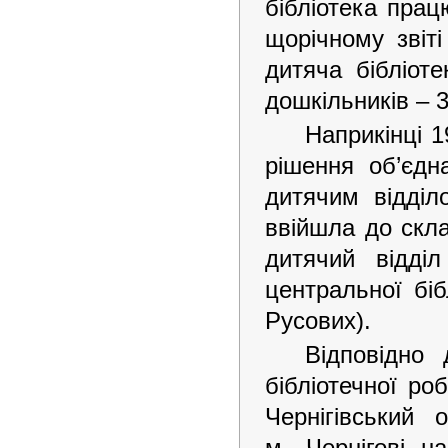
бібліотека пра
щорічному звіт
дитяча бібліот
дошкільників – 3
Наприкінці 1
рішення об’єдна
дитячим відділ
ввійшла до скла
дитячий відді
центральної бі
Русових).
Відповідно
бібліотечної ро
Чернігівський 
м. Чернігові н