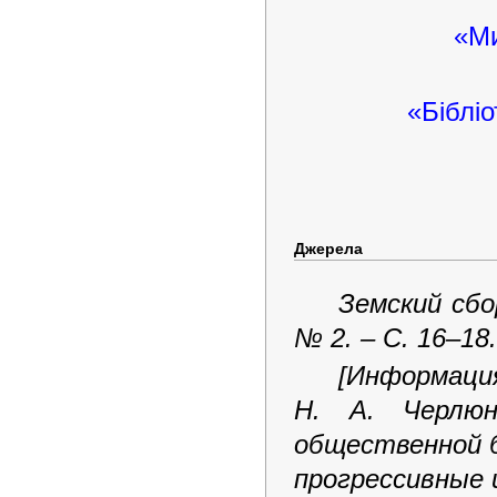
«Ми
«Бібліо
Джерела
Земский сбо
№ 2. – С. 16–18.
[Информац
Н. А. Черлюн
общественной 
прогрессивные из