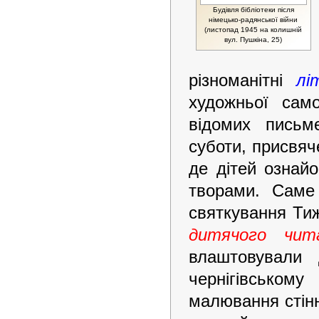
Будівля бібліотеки після
німецько-радянської війни
(листопад 1945 на колишній
вул. Пушкіна, 25)
різноманітні
лі
художньої сам
відомих письме
суботи, присвяч
де дітей ознай
творами. Саме 
святкування Тиж
дитячого чит
влаштовували
чернігівськом
малювання стінн