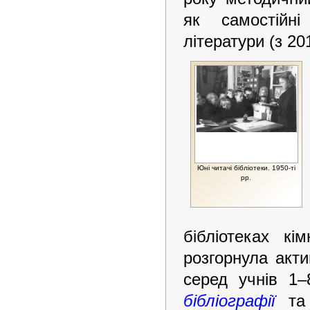
як самостійні
літератури (з 20
Юні читачі бібліотеки. 1950-ті
рр.
бібліотеках к
розгорнула акти
серед учнів 1–
бібліографії
т