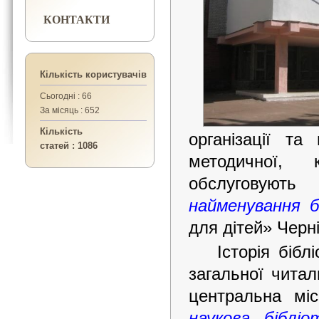
КОНТАКТИ
Кількість користувачів
Сьогодні : 66
За місяць : 652
Кількість
організації та
статей : 1086
методичної, 
обслуговують 
найменування
б
для дітей» Черні
Історія бібл
загальної читал
центральна мі
наукова біблі