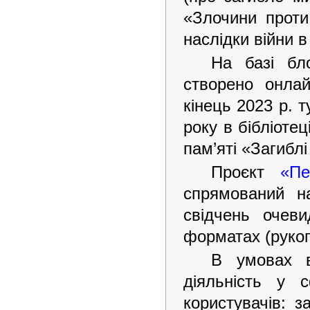
«Злочини проти
наслідки війни в
На базі бл
створено онла
кінець 2023 р. 
року в бібліоте
пам’яті «Загиблі
Проєкт
«Пе
спрямований на
свідчень очеви
форматах (рукоп
В умовах в
діяльність у
користувачів: 