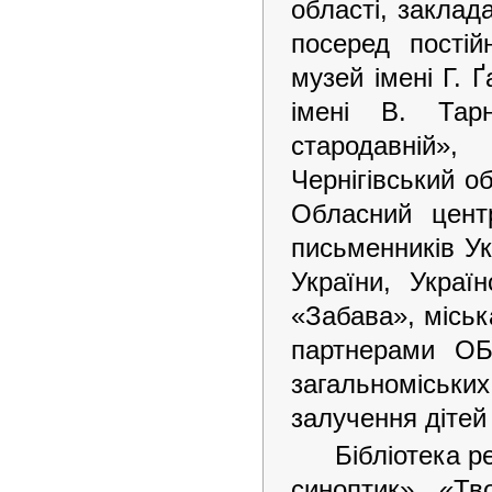
області, заклад
посеред постій
музей імені Г. 
імені В. Тарн
стародавній»,
Чернігівський о
Обласний центр
письменників Ук
України, Україн
«Забава», міськ
партнерами ОБ
загальноміськ
залучення дітей 
Бібліотека р
синоптик», «Тв