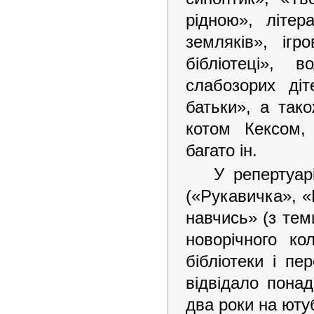
рідною», літе
земляків», ігр
бібліотеці», 
слабозорих ді
батьки», а тако
котом Кексом,
багато ін.
У репертуар
(«Рукавичка», «
навчись» (з тем
новорічного ко
бібліотеки і пе
відвідало понад
два роки на ютуб