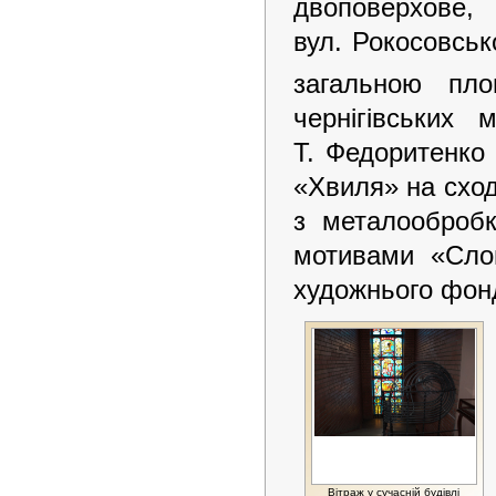
двоповерхов
вул. Рокосовськ
загальною пл
чернігівських
Т. Федоритенко 
«Хвиля» на схо
з металооброб
мотивами «Слов
художнього фонд
Вітраж у сучасній будівлі