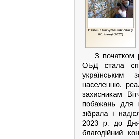
В’язання маскувальних сіток у
бібліотеці (2022)
З початком р
ОБД стала сп
українським 
населенню, реа
захисникам Віт
побажань для в
зібрала і наді
2023 р. до Дн
благодійний ко