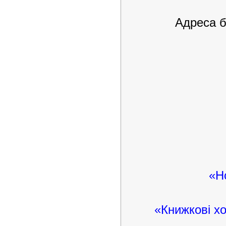
Адреса б
«Н
«Книжкові хо