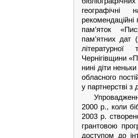
бібліографічн
географічні 
рекомендаційні
пам’яток «Пи
пам’ятних дат 
літературної
Чернігівщини «П
нині діти неньки
обласного пості
у партнерстві з
Упровадженн
2000 р., коли б
2003 р. створен
грантовою про
доступом до ін