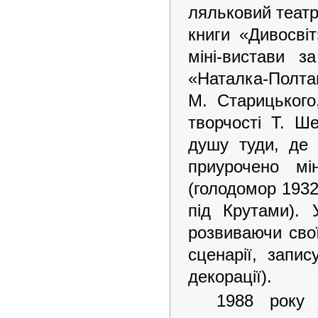
ляльковий театр 
книги «Дивосвіт
міні-вистави з
«Наталка-Полт
М. Старицького
творчості Т. Ш
душу туди, де 
приурочено мі
(голодомор 1932
під Крутами). 
розвиваючи свої 
сценарії, запи
декорації).
1988 року 