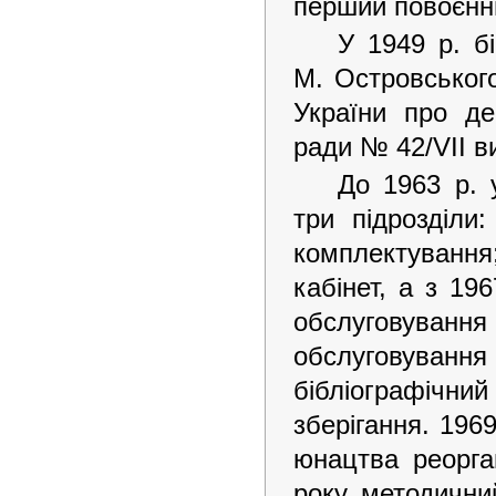
перший повоєнн
У 1949 р. б
М. Островського
України про де
ради № 42/VII в
До 1963 р. 
три підрозділи
комплектування
кабінет, а з 196
обслуговування
обслуговування 
бібліографічний
зберігання. 196
юнацтва реорга
року методичний