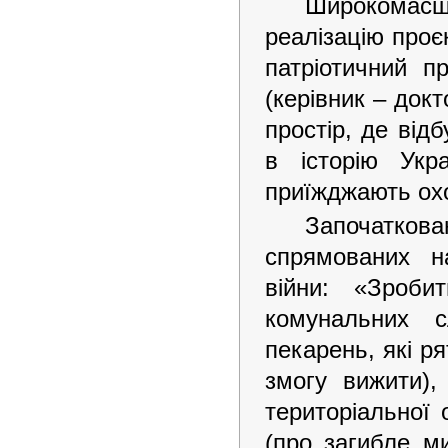
Широкомасш
реалізацію проєк
патріотичний п
(керівник – док
простір, де від
в історію Укр
приїжджають охо
Започатко
спрямованих на
війни: «Зроби
комунальних с
пекарень, які р
змогу вижити), 
територіальної 
(про загибле ми