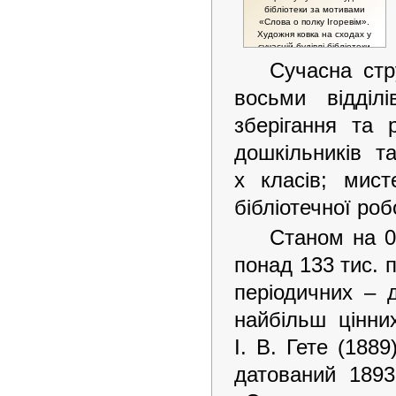
бібліотеки за мотивами
«Слова о полку Ігоревім».
Художня ковка на сходах у
сучасній будівлі бібліотеки
(майстер-коваль Віталій
Сучасна стру
Омеляненко)
восьми відділ
зберігання та 
дошкільників т
х класів; мисте
бібліотечної роб
Станом на 0
понад 133 тис. п
періодичних – 
найбільш цінни
І. В. Гете (18
датований 1893