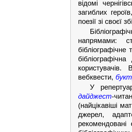
відомі чернігів
загиблих герої
поезії зі своєї 
Бібліограф
напрямами: с
бібліографічне 
бібліографічна
користувачів.
вебквести,
букт
У репертуар
дайджест
-чит
(найцікавіші ма
джерел, адапт
рекомендовані о