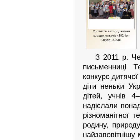
Урочисте нагородження
кращих читачів «Бібліо-
Оскар-2023»
З 2011 р. Че
письменниці Т
конкурс дитячої 
діти неньки Ук
дітей, учнів 4
надіслали понад
різноманітної т
родину, природу
найзаповітнішу