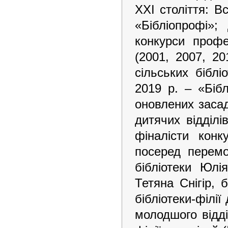
ХХІ століття: В
«Бібліопрофі»;
конкурси профе
(2001, 2007, 2
сільських біблі
2019 р. – «Біб
оновлених засад
дитячих відділі
фіналісти конк
посеред перемо
бібліотеки Юлі
Тетяна Снігір, 
бібліотеки-філії 
молодшого відді