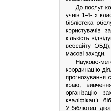
До послуг ко
учнів 1-4- х кла
бібліотека обсл
користувачів з
кількість відвід
вебсайту ОБД);
масові заходи.
Науково-м
координацію діял
прогнозування ст
краю, вивченн
організацію з
кваліфікації б
У бібліотеці ді