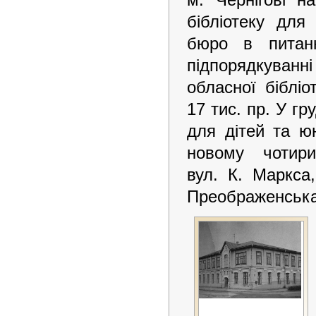
бібліотеку для
бюро в пита
підпорядкуванн
обласної біблі
17 тис. пр. У гр
для дітей та ю
новому чотир
вул. К. Маркса
Преображенська