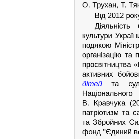
О. Трухан, Т. Тя
Від 2012 рок
Діяльність 
культури Україн
подякою Міністр
організацію та 
просвітництва «
активних бойо
дітей
та судд
Національног
В. Кравчука (2
патріотизм та с
та Збройних Сил
фонд "Єдиний во