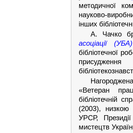
методичної комі
науково-виробн
інших бібліотечн
А. Чачко б
асоціації (УБА)
бібліотечної роб
присудженн
бібліотекознавс
Нагороджена
«Ветеран пра
бібліотечній сп
(2003), низкою
УРСР, Президії
мистецтв Україн