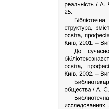
реальність / А. 
25.
Бібліотечн
структура, зміс
освіта, професія
Київ, 2001. – Ви
До сучасно
бібліотекознавс
освіта, профес
Київ, 2002. – Вип
Библиотека
общества / А. С.
Библиотеч
исследованиях 