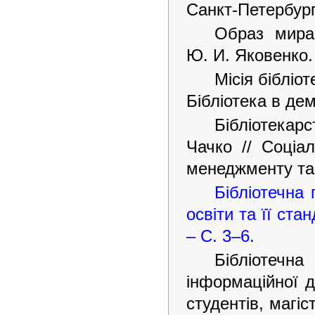
Санкт-Петербург,
Образ мира
Ю. И. Яковенко. 
Місія бібліо
Бібліотека в дем
Бібліотекарст
Чачко // Соціал
менеджменту та м
Бібліотечна 
освіти та її стан
– С. 3–6.
Бібліотечн
інформаційної д
студентів, магіс