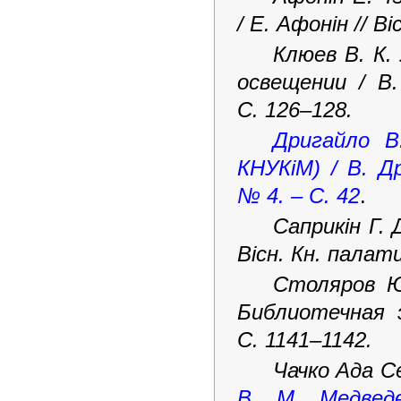
/ Е. Афонін // В
Клюев В. К.
освещении / В
С. 126–128.
Дригайло В
КНУКіМ) / В. Д
№ 4. – С. 42
.
Саприкін Г. 
Вісн. Кн. палати
Столяров Ю
Библиотечная 
С. 1141–1142.
Чачко Ада С
В. М. Медве