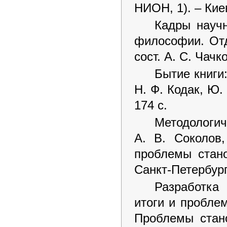
НИОН, 1). – Киев
Кадры научн
философии. От
сост. А. С. Чачко
Бытие книги
Н. Ф. Кодак, Ю.
174 с.
Методологич
А. В. Соколов,
проблемы стано
Санкт-Петербург,
Разработка 
итоги и проблем
Проблемы стано