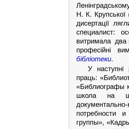
Ленінградсь
Н. К. Крупської 
дисертації ляг
специалист: о
витримала два в
професійні ви
бібліотеки
.
У наступні
праць: «Библио
«Библиографы к
школа на шл
документально
потребности и
группы», «Кадры