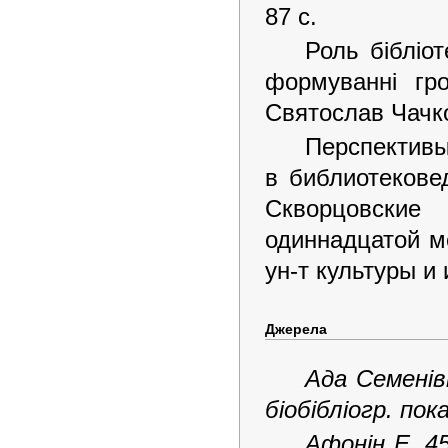
87 с.
Роль бібліот
формуванні гро
Святослав Чачко 
Перспективы
в библиотековед
Скворцовские
одиннадцатой ме
ун-т культуры и 
Джерела
Ада Семенівн
біобібліогр. пок
Афонін Е. 45