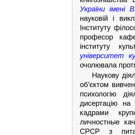
України імені В
науковій і вик
Інституту філос
професор кафе
інституту ку
університет к
очолювала прот
Наукову дія
об’єктом вивчен
психологію дія
дисертацію на
кадрами круп
личностные ка
СРСР з питан