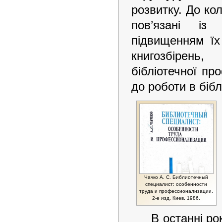
розвитку. До ко
пов’язані із
підвищенням їх 
книгозбірень
бібліотечної пр
до роботи в біб
Чачко А. С. Библиотечный
специалист: особенности
труда и профессионализации.
2-е изд. Киев, 1986.
В останні р