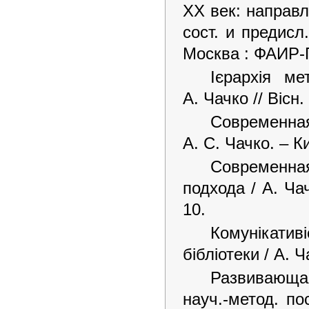
XX век: направл
сост. и предисл
Москва : ФАИР-
Ієрархія ме
А. Чачко // Вісн
Современн
А. С. Чачко. – К
Современная
подхода / А. Ча
10.
Комунікативі
бібліотеки / А. Ч
Развивающа
науч.-метод. по