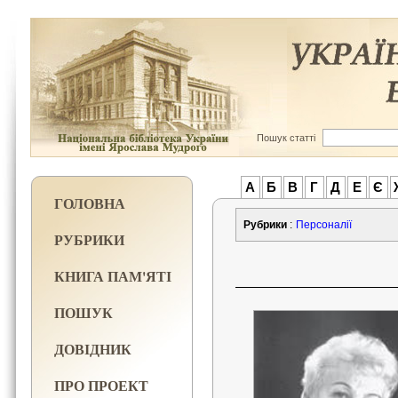
Пошук статті
А
Б
В
Г
Д
Е
Є
ГОЛОВНА
Рубрики
:
Персоналії
РУБРИКИ
КНИГА ПАМ'ЯТІ
ПОШУК
ДОВІДНИК
ПРО ПРОЕКТ