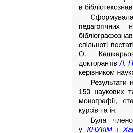
в бібліотекознав
Сформувала 
педагогічних 
бібліографознавс
спільноті поста
О. Кашкарьо
докторантів
Л. 
керівником наук
Результати 
150 наукових т
монографії, ст
курсів та ін.
Була члено
у
КНУКіМ
і
Ха