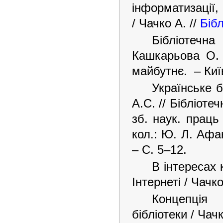
інформатизаці
/ Чачко А. //
Бібл
Бібліотечна
Кашкарьова О. В
майбутнє. – Київ
Українське б
А.С. // Бібліоте
зб. наук. праць
кол.: Ю. Л. Афан
– С. 5–12.
В інтересах
Інтернеті / Чачко
Концепці
бібліотеки / Чачк