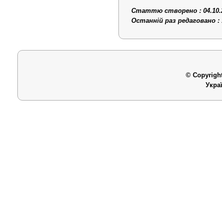
Статтю створено : 04.10.
Останній раз редаговано : 
© Copyright
Укра