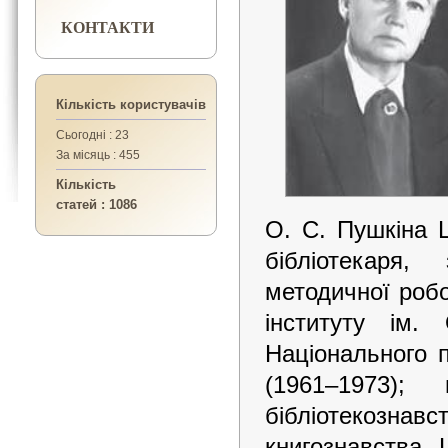
КОНТАКТИ
Кількість користувачів
Сьогодні : 23
За місяць : 455
Кількість
статей : 1086
О. С. Пушкіна 
бібліотекаря,
методичної робо
інституту ім.
Національного п
(1961–1973); 
бібліотекознав
книгознавств