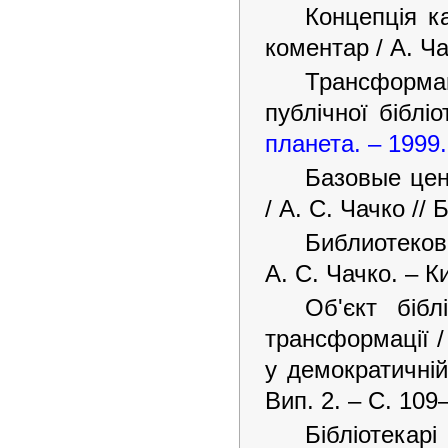
Концепція к
коментар / А. Ча
Трансформац
публічної біблі
планета. – 1999
Базовые цен
/ А. С. Чачко //
Библиотеков
А. С. Чачко. – К
Об'єкт бібл
трансформації / 
у демократичній
Вип. 2. – С. 109
Бібліотекар