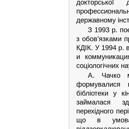
докторської 
профессионал
державному інсти
З 1993 р. по
з обов’язками п
КДІК. У 1994 р.
и коммуникаци
соціологічних на
А. Чачко м
формувалися 
бібліотеки у к
займалася зд
перехідного пер
що в умовах
віддзеркалювани