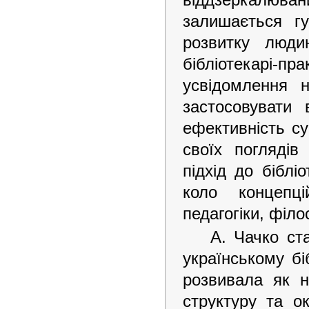
залишається гу
розвитку люд
бібліотекарі-пр
усвідомлення 
застосовувати 
ефективність су
своїх поглядів
підхід до біблі
коло концепці
педагогіки, філос
А. Чачко ст
українському бі
розвивала як н
структуру та о