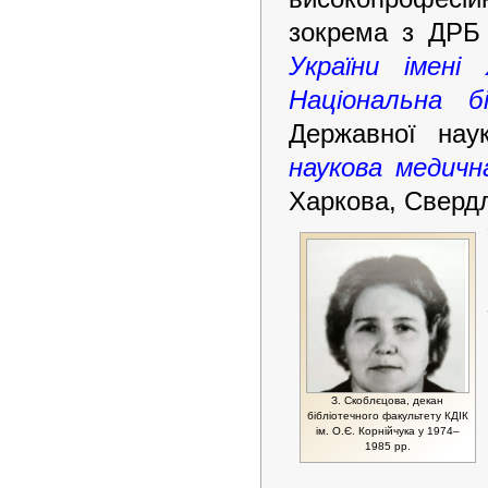
зокрема з ДРБ
України імені
Національна б
Державної нау
наукова медичн
Харкова, Свердл
З. Скоблєцова, декан
бібліотечного факультету КДІК
ім. О.Є. Корнійчука у 1974–
1985 рр.