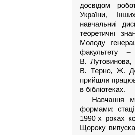
досвідом робо
України, інш
навчальниі дис
теоретичні зн
Молоду генера
факультету –
В. Лутовинова,
В. Терно, Ж. Д
прийшли працюв
в бібліотеках.
Навчання ма
формами: стаці
1990-х роках к
Щороку випускал