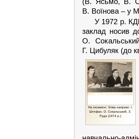
(В. Ясьмо, В. 
В. Воїнова – у М
У 1972 р. КД
заклад носив д
О. Сокальський
Г. Цибуляк (до кв
На екзамені. Зліва направо: І.
Штефан, О. Сокальський, З.
Руда (1974 р.)
навчально-адмін