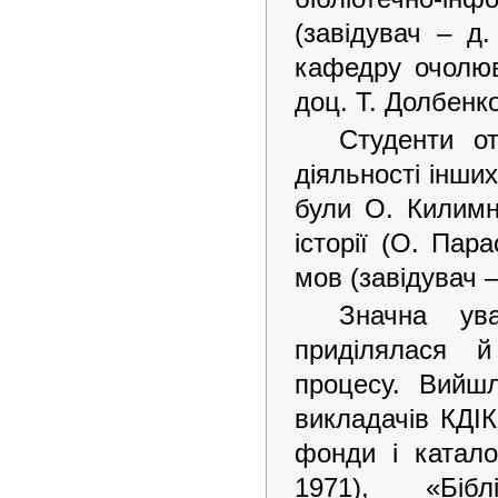
(завідувач – д
кафедру очолюва
доц. Т. Долбенк
Студенти от
діяльності інши
були О. Килимни
історії (О. Пар
мов (завідувач 
Значна ув
приділялася й
процесу. Вийшл
викладачів КДІК 
фонди і катало
1971), «Біблі