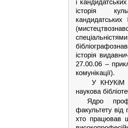
і кандидатських
історія куль
кандидатських 
(мистецтвоз
спеціальністям
бібліографознав
історія видавни
27.00.06 – прикл
комунікації).
У КНУКіМ з
наукова бібліоте
Ядро профе
факультету від 
хто працював щ
високопрофесій