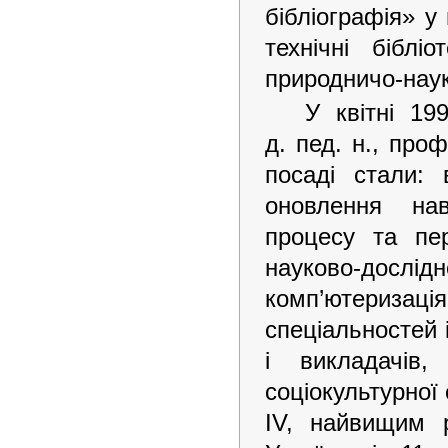
бібліографія» у 
технічні бібліо
природничо-наук
У квітні 19
д. пед. н., про
посаді стали: 
оновлення нав
процесу та пер
науково-дослід
комп’ютериза
спеціальностей 
і викладачів,
соціокультурної
IV, найвищим р