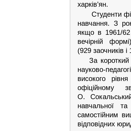
харків’ян.
Студенти філ
навчання. З рок
якщо в 1961/62 
вечірній форм
(929 заочників і 
За короткий
науково-педаго
високого рівня
офіційному з
О. Сокальськи
навчальної та
самостійним ви
відповідних юри