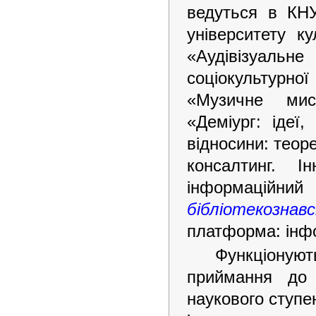
ведуться в КНУ
університету к
«Аудівізуаль
соціокультурної
«Музичне мис
«Деміург: ідеї
відносини: теор
консалтинг. Ін
інформацій
бібліотекозн
платформа: інфо
Функціоную
приймання до 
наукового ступен