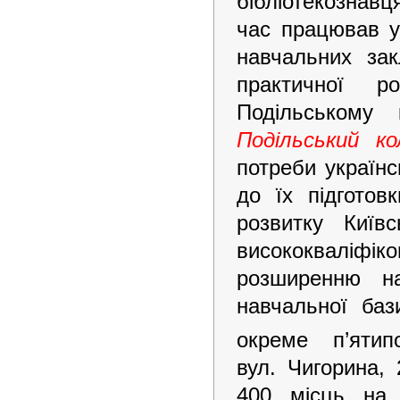
бібліотекознавц
час працював у
навчальних зак
практичної р
Подільському
Подільський к
потреби українс
до їх підгото
розвитку Київ
висококваліфік
розширенню на
навчальної баз
окреме п’яти
вул. Чигорина,
400 місць на 