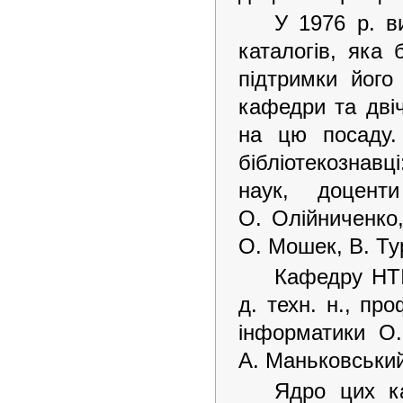
У 1976 р. в
каталогів, яка 
підтримки його
кафедри та двіч
на цю посаду
бібліотекознавц
наук, доцент
О. Олійниченко,
О. Мошек, В. Тур
Кафедру НТІ
д. техн. н., пр
інформатики О.
А. Маньковський,
Ядро цих ка