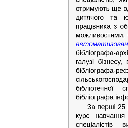
отримують ще од
дитячого та ю
працівника з о
можливостями, б
автоматизован
бібліографа-арх
галузі бізнесу,
бібліографа-р
сільськогосп
бібліотечної 
бібліографа інф
За перші 25 
курс навчання
спеціалістів 