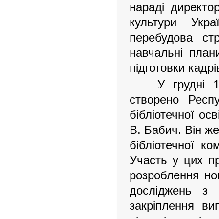
нараді директор
культури Укра
перебудова ст
навчальні план
підготовки кадрі
У грудні 19
створено Респу
бібліотечної ос
В. Бабич. Він ж
бібліотечної ко
Участь у цих п
розроблення нов
досліджень з 
закріплення ви