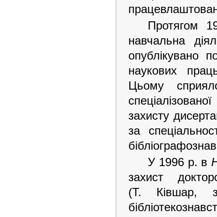
працевлаштовані 
Протягом 19
навчальна дія
опублікувано п
наукових праць
Цьому сприя
спеціалізовано
захисту дисерта
за спеціальнос
бібліографознав
У 1996 р. в
захист доктор
(Т. Ківшар, з
бібліотекознавс