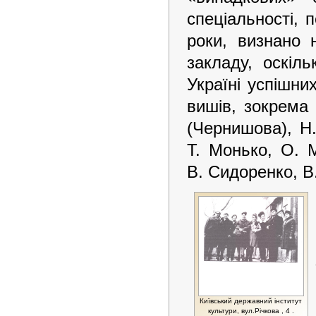
спеціальності, 
роки, визнано 
закладу, оскіл
Україні успішни
вишів, зокрема
(Чернишова), Н
Т. Монько, О. 
В. Сидоренко, В.
Київський державний інститут
культури, вул.Річкова , 4 .