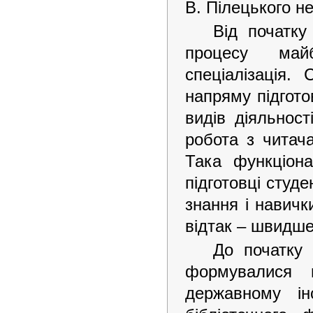
В. Пілецького не
Від початку
процесу майб
спеціалізація.
напряму підгото
видів діяльност
робота з читач
Така функціона
підготовці студе
знання і навичк
відтак – швидше
До початку 
формувалися 
державному ін