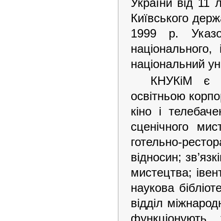
України від 11
Київського держ
1999 р. Указ
національного,
національний ун
КНУКіМ є с
освітньою корпор
кіно і телебач
сценічного мис
готельно-рест
відносин; зв’язк
мистецтва; івен
наукова бібліот
відділ міжнародн
функціонують 