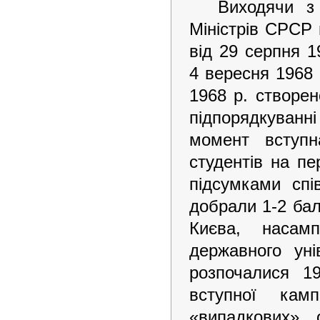
Виходячи з
Міністрів СРСР 
від 29 серпня 1
4 вересня 1968 
1968 р. створен
підпорядкуванн
момент вступн
студентів на п
підсумками спі
добрали 1-2 бал
Києва, насамп
державного уні
розпочалися 1
вступної кам
«випадкових» 