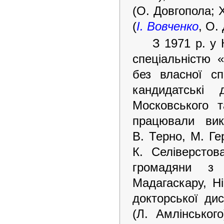
(О. Довгопола; 
(
І. Вовченко
, О.
З 1971 р. у 
спеціальністю «
без власної сп
кандидатські 
Московського т
працювали вик
В. Терно, М. Ге
К. Селіверстов
громадяни з В
Мадагаскару, Ні
докторської дис
(Л. Амлінськог