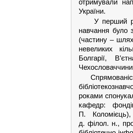
отримували нап
України.
У перший рі
навчання було 
(частину – шлях
невеликих кіл
Болгарії, В’єт
Чехословаччини 
Спрямован
бібліотекознавч
роками спонукал
кафедр: фонді
П. Коломієць),
д. філол. н., пр
бібліотечно-ін