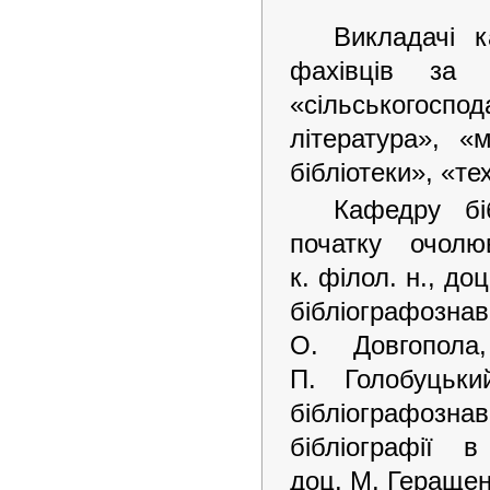
доцент Г. Саприкін; канд. пед.
наук, доц. Н. Новікова; канд.
Викладачі к
іст. наук, доцент Т.
Новальська; нижній ряд - канд.
фахівців за н
іст. наук, проф. Л. Каліберда;
д-р пед. наук, проф., зав.
кафедри А. Чачко; д-р іст.
«сільськогосп
наук, проф. Т. Ківшар), 1998 р.
література», «м
бібліотеки», «тех
Кафедру біб
початку очолю
к. філол. н., до
бібліографознав
О. Довгопол
П. Голобуцьк
бібліографознав
бібліографії 
доц. М. Геращенк