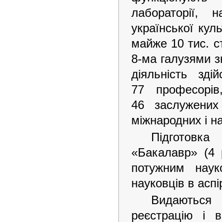
лабораторії, 
української куль
майже 10 тис. ст
8-ма галузями з
діяльність зд
77 професорів
46 заслужених
міжнародних і н
Підготовка
«Бакалавр» (4 р
потужним наук
науковців в аспі
Видаються 
реєстрацію і 