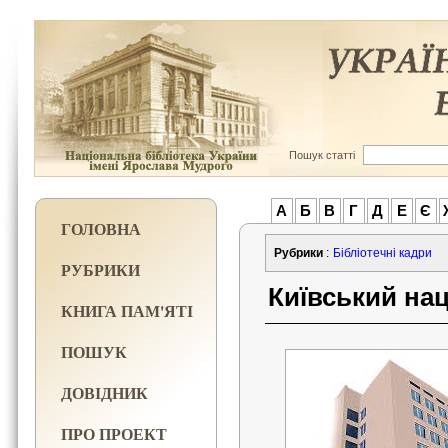
Пошук статті
А
Б
В
Г
Д
Е
Є
ГОЛОВНА
Рубрики
:
Бібліотечні кадри
РУБРИКИ
Київський нац
КНИГА ПАМ'ЯТІ
ПОШУК
ДОВІДНИК
ПРО ПРОЕКТ