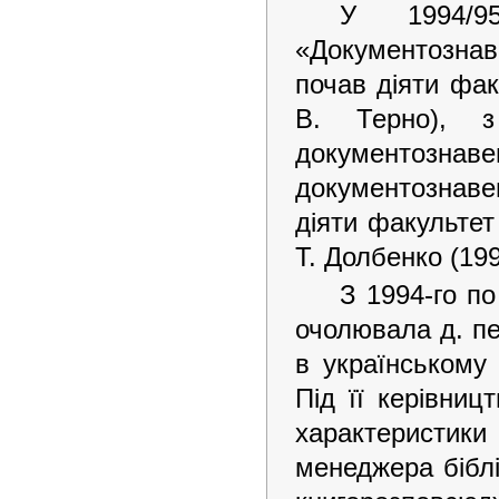
У 1994/9
«Документозна
почав діяти фак
В. Терно), з 
документозна
документознаве
діяти факультет
Т. Долбенко (19
З 1994-го по
очолювала д. пе
в українськом
Під її керівниц
характеристики
менеджера бібл