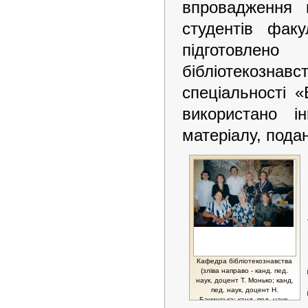
впровадження 
студентів фак
підготовлено
бібліотекознавс
спеціальності «
використано і
матеріалу, подан
Кафедра бібліотекознавства
(зліва направо - канд. пед.
наук, доцент Т. Монько; канд.
пед. наук, доцент Н.
Бачинська; канд. пед. наук,