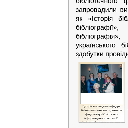
бібліотечного 
запровадили ви
як «Історія біб
бібліографії»
бібліографія»
українського бі
здобутки провідн
Зустріч викладачів кафедри
бібліотекознавства з деканом
факультету бібліотечно-
інформаційних систем В.
Бабичем (зліва направо - д-р
іст. наук, проф. Т. Ківшар; д-р