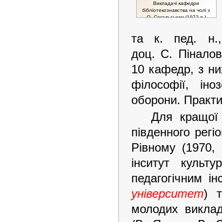
Викладачі кафедри
бібліотекознавства на чолі з
О. Сокальським (1972 р.)
та к. пед. н.
доц. С. Піналов
10 кафедр, з них
філософії, ін
оборони. Практи
Для кращої 
південного регіо
Рівному (1970,
інситут культ
педагогічним і
університет
) 
молодих виклад