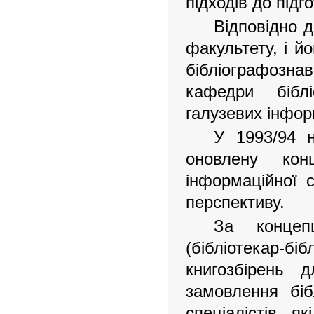
підходів до підг
Відповідно д
факультету, і й
бібліографозна
кафедри біблі
галузевих інфор
У 1993/94 
оновлену кон
інформаційної 
перспективу.
За концепц
(бібліотекар-
книгозбірень 
замовлення біб
спеціалістів, як