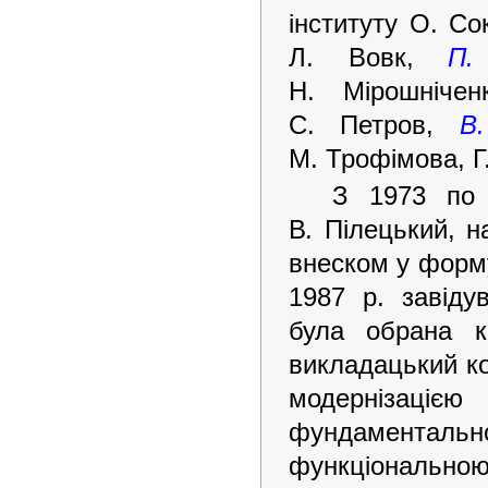
інституту О. С
Л. Вовк,
П.
Н. Мірошніче
С. Петров,
В.
М. Трофімова, Г
З 1973 по 
В
.
Пілецький, н
внеском у форму
1987 р. завіду
була обрана к
викладацький ко
модернізаціє
фундаментальнос
функціональн