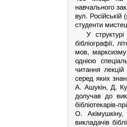
навчального зак
вул. Російській
студенти мистец
У структурі
бібліографії, лі
мов, марксизму-
однією спеціал
читання лекцій
серед яких знан
А. Ашукін, Д. К
долучав до викл
бібліотекарів-п
О. Акімушкіну
викладачів бібл