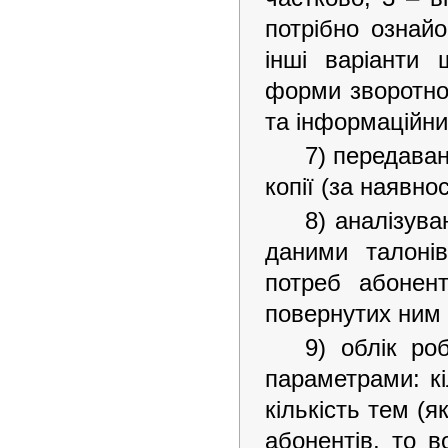
потрібно ознай
інші варіанти 
форми зворотног
та інформаційни
7) передаван
копії (за наявнос
8) аналізув
даними талонів
потреб абонен
повернутих ним 
9) облік ро
параметрами: кі
кількість тем (
абонентів, то в