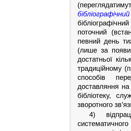
(переглядатимут
бібліографічни
бібліографіч
поточний (вста
певний день ти
(лише за появи
достатньої кіль
традиційному (
cпocoбів пер
доставляння на
бібліотеку, сл
зворотного зв’яз
4) відпрац
систематичного 