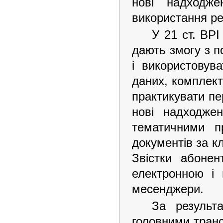
нові надходж
використання ре
У 21 ст. ВРІ
дають змогу з 
і використовув
даних, комплект
практикувати пе
нові надходже
тематичними п
документів за 
Звістки абоне
електронною і 
месенджери.
За результ
головними транс