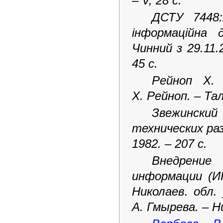
– V, 28 с.
ДСТУ 7448:2
інформаційна 
Чинний з 29.11.
45 с.
Рейноп X. 
X. Рейноп. – Талл
Звежинский
технических раз
1982. – 207 с.
Внедрение
информации (И
Николаев. обл. 
А. Гмырева. – Ник