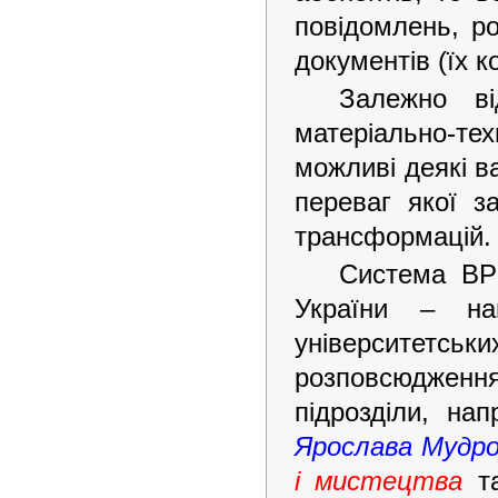
повідомлень, ро
документів (їх кo
Залежно ві
матеріально-тех
можливі деякі ва
переваг якої за
трансформацій.
Система ВРІ
України – нац
університетськ
розповсюдження
підрозділи, на
Ярослава Мудр
і мистецтва
та