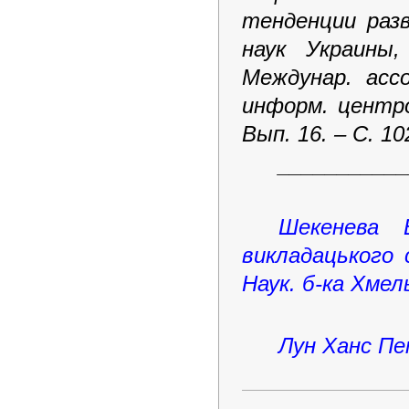
тенденции разв
наук Украины,
Междунар. ассо
информ. центров
Вып. 16. – С. 10
___________
Шекенева 
викладацького с
Наук. б-ка Хмел
Лун Ханс П