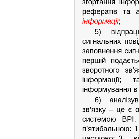
згортання інфо
рефератів та а
інформації
;
5) відпрац
сигнальних пові
заповнення сигн
першій подаєть
зворотного зв’
інформації;
інформування в 
6) аналізув
зв’язку – це є 
системою ВРІ.
п’ятибальною: 1
частково; 3 – в