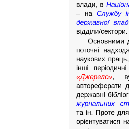
влади, в
Націон
– на
Службу і
державної влад
відділи/сектори.
Основними д
поточні надход
наукових праць
інші періодичн
«Джерело»
, в
автореферати д
державні біблі
журнальних с
та ін. Проте дл
орієнтуватися н