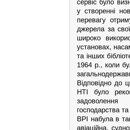
сервіс було ви
у створенні нов
перевагу отрим
джерела за сво
широко викорис
установах, наса
та інших бібліо
1964 р., коли б
загальнодержа
Відповідно до 
НТІ було реко
задоволення 
господарства та
ВРІ набула в так
авіаційна, судн