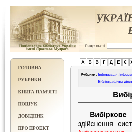
Пошук статті
А
Б
В
Г
Д
Е
Є
ГОЛОВНА
Рубрики
:
Інформація. Інформ
РУБРИКИ
Бібліографічна діял
КНИГА ПАМ'ЯТІ
Вибі
ПОШУК
Вибіркове
ДОВІДНИК
здійснення сис
ПРО ПРОЕКТ