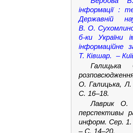
Вербова В
інформації : т
Державній нау
В. О. Сухомлинсь
б-ки України 
інформаційне з
Т. Ківшар. – Ки
Галицька 
розповсюдженн
О. Галицька, Л.
С. 16–18.
Лаврик О.
перспективы раз
информ. Сер. 1.
– С. 14–20.