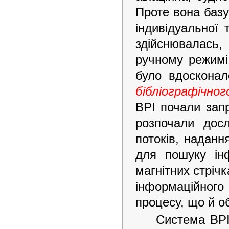
Проте вона баз
індивідуальної 
здійснювалась,
ручному режимі
було вдоскона
бібліографічног
ВРІ почали запр
розпочали досл
потоків, наданн
для пошуку ін
магнітних стріч
інформаційного
процесу, що й о
Система BPI