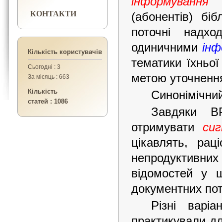
інформування
(
КОНТАКТИ
(абонентів) бі
поточні надхо
одиничними
інф
Кількість користувачів
тематики їхньої
Сьогодні : 3
метою уточнення
За місяць : 663
Кількість
Синонімічний
статей : 1086
Завдяки ВР
отримувати
си
цікавлять, рац
непродуктивн
відомостей у 
документних пот
Різні варі
практикували дл