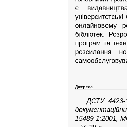
є видавництв
університетські
онлайновому р
бібліотек. Розр
програм та техн
розсилання н
самообслуговув
Джерела
ДСТУ 4423-1
документаційн
15489-1:2001, M