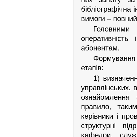
бібліографічна і
вимоги – повний
Головними
оперативність
абонентам.
Формування 
етапів:
1) визначен
управлінських, 
ознайомлення 
правило, таки
керівники і про
структурні під
кафедри, служ