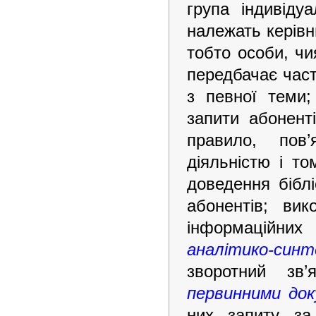
група індивіду
належать керівни
тобто особи, чи
передбачає час
з певної теми;
запити абоненті
правило, пов
діяльністю і то
доведення біблі
абонентів; вик
інформаційних
аналітико-син
зворотний зв’
первинними до
них запиту за