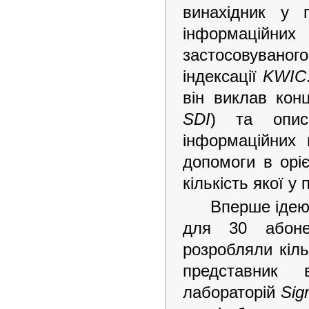
винахідник у г
інформаційни
застосовуваного
індексації
KWIC
він виклав кон
SDI
) та опис
інформаційних
допомоги в оріє
кількість якої у
Вперше ідею 
для 30 абоне
розробляли кіль
представник в
лабораторій
Sig