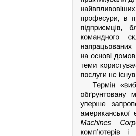
найвпливовіши
професури, в п
підприємців, б
командного с
напрацьованих 
на основі домов
теми користувач
послуги не існув
Термін «виб
обґрунтовану 
уперше запроп
американської 
Machines Corpo
комп’ютерів і