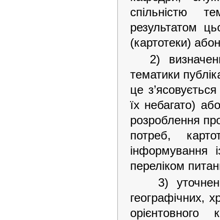
спільністю т
результатом ць
(картотеки) абон
2) визначен
тематики публік
це з’ясовується
їх небагато) аб
розроблення пр
потреб, карто
інформування і
переліком питань
3) уточнен
географічних, х
орієнтовного