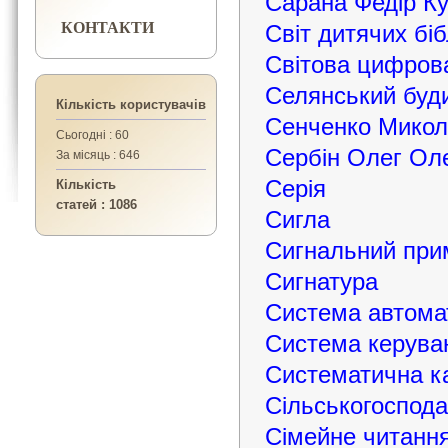
Сарана Федір К
КОНТАКТИ
Світ дитячих біб
Світова цифрова
Селянський буди
Кількість користувачів
Сенченко Микол
Сьогодні : 60
Сербін Олег Ол
За місяць : 646
Серія
Кількість
статей : 1086
Сигла
Сигнальний при
Сигнатура
Система автомат
Система керува
Систематична ка
Сільськогоспода
Сімейне читанн