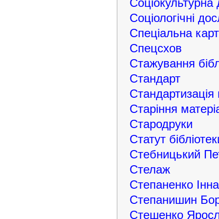
Соціокультурна д
Соціологічні дос
Спеціальна карт
Спецсхов
Стажування бібл
Стандарт
Стандартизація в
Старіння матері
Стародруки
Статут бібліотек
Стебницький Пе
Стелаж
Степаненко Інна
Степанишин Бор
Стешенко Яросл