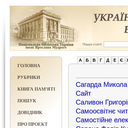
Пошук статті
А
Б
В
Г
Д
Е
Є
ГОЛОВНА
РУБРИКИ
Сагарда Микола
КНИГА ПАМ'ЯТІ
Сайт
ПОШУК
Саливон Григор
Самоосвітнє чи
ДОВІДНИК
Самостійне еле
ПРО ПРОЕКТ