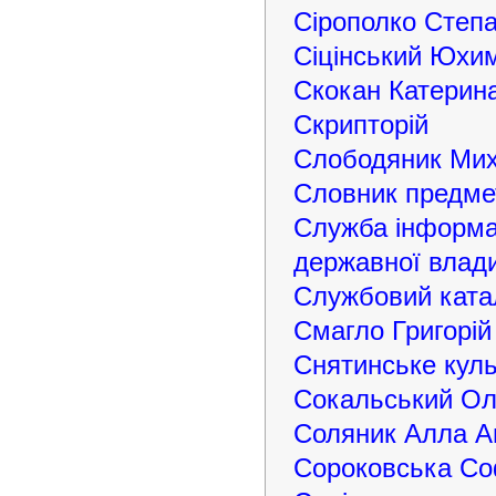
Сірополко Степ
Сіцінський Юхи
Скокан Катерина
Скрипторій
Слободяник Ми
Словник предме
Служба інформац
державної влади
Службовий ката
Смагло Григорій
Снятинське куль
Сокальський Ол
Соляник Алла А
Сороковська Со