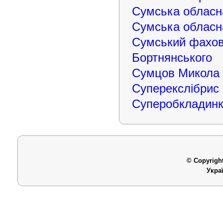
Сумська обласна
Сумська обласна
Сумський фахови
Бортнянського
Сумцов Микола
Суперекслібрис
Суперобкладин
© Copyright
Укра