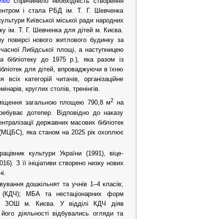
тей
спричинило необхідність створення
центром і стала РБД ім. Т. Г. Шевченка
культури Київської міської ради народних
у ім. Т. Г. Шевченка для дітей м. Києва.
у поверсі нового житлового будинку за
учасної Либідської площі, а наступницею
а бібліотеку до 1975 р.), яка разом із
ібліотек для дітей, впроваджуючи в їхню
 всіх категорій читачів, організаційне
нарів, круглих столів, тренінгів.
2
иміщення загальною площею 790,8 м
на
еребуває дотепер. Відповідно до наказу
нтралізації державних масових бібліотек
 (МЦБС), яка станом на 2025 рік охоплює
цівник культури України (1991), віце-
016)
.
З її ініціативи створено низку нових
і.
овування дошкільнят та учнів 1–4 класів;
ня (КДЧ); МБА та нестаціонарних форм
и у ЗОШ м. Києва. У відділі КДЧ діяв
його діяльності відбувались огляди та