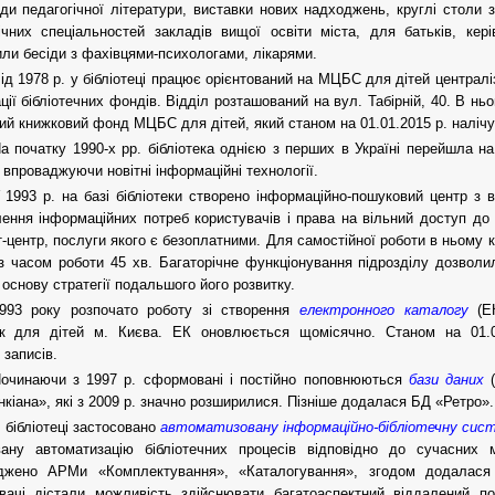
ди педагогічної літератури, виставки нових надходжень, круглі столи з
ічних спеціальностей закладів вищої освіти міста, для батьків, кері
ли бесіди з фахівцями-психологами, лікарями.
ід 1978 р. у бібліотеці працює орієнтований на МЦБС для дітей централі
ації бібліотечних фондів. Відділ розташований на вул. Табірній, 40. В н
ий книжковий фонд МЦБС для дітей, який станом на 01.01.2015 р. налічу
а початку 1990-х рр. бібліотека однією з перших в Україні перейшла н
 впроваджуючи новітні інформаційні технології.
 1993 р. на базі бібліотеки створено інформаційно-пошуковий центр з 
ення інформаційних потреб користувачів і права на вільний доступ до і
т-центр, послуги якого є безоплатними. Для самостійної роботи в ньому
 з часом роботи 45 хв. Багаторічне функціонування підрозділу дозволи
 основу стратегії подальшого його розвитку.
993 року розпочато роботу зі створення
електронного каталогу
(Е
тек для дітей м. Києва. ЕК оновлюється щомісячно. Станом на 01.
 записів.
очинаючи з 1997 р. сформовані і постійно поповнюються
бази даних
(
кіана», які з 2009 р. значно розширилися. Пізніше додалася БД «Ретро».
 бібліотеці застосовано
автоматизовану інформаційно-бібліотечну сис
овану автоматизацію бібліотечних процесів відповідно до сучасних 
джено АРМи «Комплектування», «Каталогування», згодом додалася 
увачі дістали можливість здійснювати багатоаспектний віддалений п