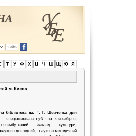
С
Т
У
Ф
Х
Ц
Ч
Ш
Щ
Ю
Я
ітей м. Києва
на бібліотека ім. Т. Г. Шевченка для
– спеціалізована публічна книгозбірня,
неприбутковий заклад культури,
науково-дослідний, науково-методичний