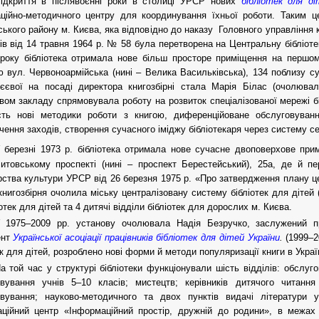
ідкриття в післявоєнні роки в столиці УРСР нових
бібліотек для ді
аційно-методичного центру для координування їхньої роботи. Таким 
ького району м. Києва, яка відповідно до наказу Головного управління 
ів від 14 травня 1964 р. № 58 була перетворена на Центральну бібліотек
року бібліотека отримала нове більш просторе приміщення на першом
 вул. Червоноармійська (нині – Велика Васильківська), 134 поблизу с
єєвої на посаді директора книгозбірні стала Марія Білас (очолювал
вом закладу спрямовувала роботу на розвиток спеціалізованої мережі б
сть нові методики роботи з книгою, диференційоване обслуговування
чення заходів, створення сучасного іміджу бібліотекаря через систему семі
 березні 1973 р. бібліотека отримала нове сучасне двоповерхове пр
итовському проспекті (нині – проспект Берестейський), 25а, де й п
рства культури УРСР від 26 березня 1975 р. «Про затвердження плану це
нигозбірня очолила міську централізовану систему бібліотек для дітей
іотек для дітей та 4 дитячі відділи бібліотек для дорослих м. Києва.
 1975–2009 рр. установу очолювала Надія Безручко, заслужений пра
ент
Української асоціації працівників бібліотек для дітей України
.
(1999–2
ек для дітей, розроблено нові форми й методи популяризації книги в Україн
а той час у структурі бібліотеки функціонували шість відділів: обслуг
овування учнів 5–10 класів; мистецтв; керівників дитячого читан
овування; науково-методичного та двох пунктів видачі літератур
ційний центр «Інформаційний простір, дружній до родини», в межах 