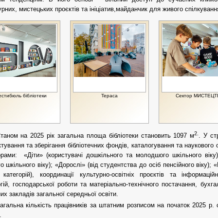
урних, мистецьких проєктів та ініціатив,майданчик для живого спілкування
естибюль бібліотеки
Тераса
Сектор МИСТЕЦТ
2.
таном на 2025 рік загальна площа бібліотеки становить 1097 м
. У ст
тування та зберігання бібліотечних фондів, каталогування та наукового
орами: «Діти» (користувачі дошкільного та молодшого шкільного віку)
о шкільного віку); «Дорослі» (від студентства до осіб пенсійного віку);
 категорій), координації культурно-освітніх проєктів та інформаці
гій, господарської роботи та матеріально-технічного постачання, бухга
их закладів загальної середньої освіти.
агальна кількість працівників за штатним розписом на початок 2025 р. 
.