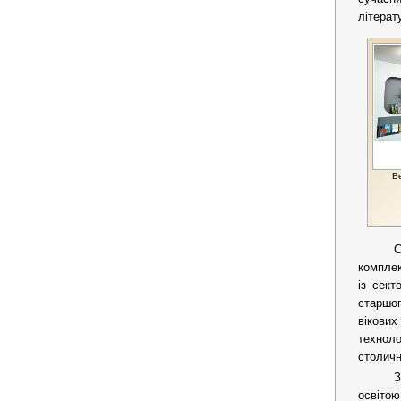
літерат
В
С
комплек
із сект
старшог
вікових
техноло
столичн
З
освітою