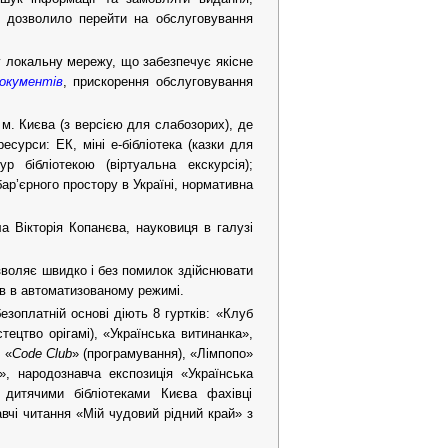
 дозволило перейти на обслуговування
ну локальну мережу, що забезпечує якісне
документів
, прискорення обслуговування
 м. Києва (з версією для слабозорих), де
есурси: ЕК, міні е-бібліотека (казки для
ур бібліотекою (віртуальна екскурсія);
ар’єрного простору в Україні, нормативна
 Вікторія Копанєва, науковиця в галузі
зволяє швидко і без помилок здійснювати
в в автоматизованому режимі.
езоплатній основі діють 8 гуртків: «Клуб
тецтво орігамі), «Українська витинанка»,
 «
Code Club
»
(програмування), «Лімпопо»
», народознавча експозиція «Українська
 дитячими бібліотеками Києва фахівці
авчі читання «Мій чудовий рідний край» з