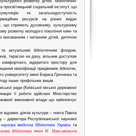
ультурного розвитку дітей, бібліотечно-
та просвітницький соціальний інститут, що
кумуляцію та загальнодоступність
ормаційних ресурсів на різних видах
ії, що сприяють духовному, культурному
ому розвитку молодого покоління киян та
 з вихованням і читанням дітей, дитячою
 та актуальним бібліотечним фондом,
чів, терасою на даху, вільним доступом
 комфортного, відкритого простору для
щення кваліфікації працівників бібліотек,
 університету імені Бориса Грінченка та
лоді інших профільних вишів
.
іської ради (Київської міської державної
инацію її роботи здійснює Міністерство
ержавної виконавчої влади що забезпечує
ня відомих діячів культури – поета Павла
у – директора Республіканської наукової
 наукова медична бібліотека України
та
укова бібліотека імені М. Максимовича