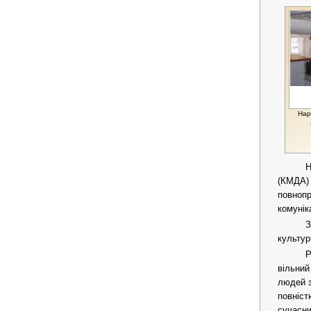
Нар
Н
(КМДА)
повноп
комунік
З
культур
Р
вільний
людей з
повніст
сучасн