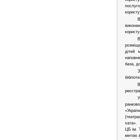
послуг
користу
В
виконан
користу
В
розміще
дітей м
наповню
база, д
З
бібліот
В
реєстра
У
ранково
«Україн
(театра
хата».
ЦБ ім. 
метою з