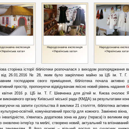
одознавча експозиція
Народознавча експозиція
Народознавча експоз
«Українська хата»
«Українська хата»
«Українська хата
ова сторінка історії бібліотеки розпочалася з виходом розпорядження в
 від 26.01.2016 № 28, яким було закріплено майно за ЦБ ім. Т. Г.
равним господарем свого приміщення, бібліотека почала активно 
ативний простір, пропонуючи відвідувачам якісно новий рівень надання
б
 квітня 2016 р. ЦБ ім. Т. Г. Шевченка для дітей м. Києва очолює 
и виконавчого органу Київської міської ради (КМДА) за результатами кон
еагуючи на запити суспільства й виклики 21 століття, бібліотека актив
 культурно-освітній, комунікативний простір для кожного. Замінено вікна,
 інвалідністю, з'явилась додаткова зона на даху (тераса) із великим ек
ю оновлено інтер'єр та меблі, створено новий, актуальний та впізнаваний
им тенденціям. В його основі – вільний доступ до сучасних книжок