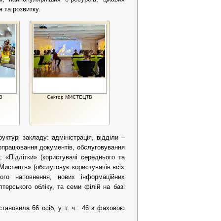
 та розвитку.
В
Сектор МИСТЕЦТВ
руктурі закладу: адміністрація, відділи –
 опрацювання документів, обслуговування
; «Підлітки» (користувачі середнього та
 «Мистецтв» (обслуговує користувачів всіх
йного наповнення, нових інформаційних
лтерського обліку, та семи філій на базі
становила 66 осіб, у т. ч.: 46 з фаховою