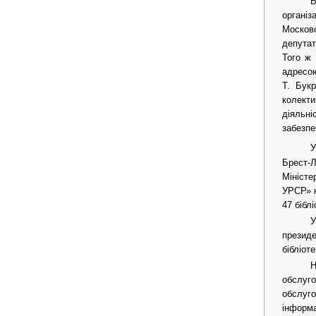
В
організ
Московс
депутат
Того ж 
адресою
Т. Букр
колекти
діяльні
забезпе
У
Брест-Л
Міністе
УРСР» к
47 бібл
У
презид
бібліот
Н
обслуг
обслуг
інформа