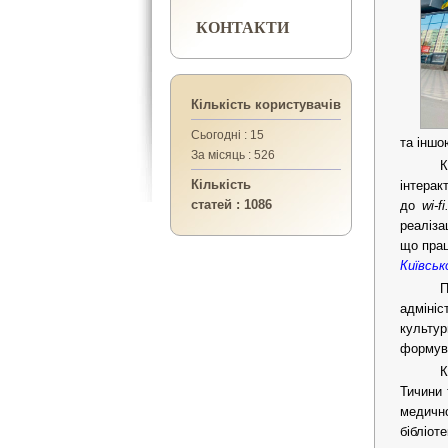
КОНТАКТИ
Кількість користувачів
Сьогодні : 15
та іншо
За місяць : 526
К
Кількість
інтерак
статей : 1086
до
wi-fi
реаліза
що прац
Київськ
П
адмініс
культур
формува
К
Тичини 
медично
бібліот