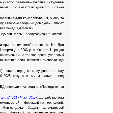
а участю педагогів-науковців і студентів
вників / організаторів дитячого читання
зований відділ комплектування, обліку та
ьому створено зведений довідковий апарат
вав понад 1,4 млн пр.
а сучасні форми обслуговування читачів,
використанням комп’ютерної техніки. Для
нформації з 2003 р. в бібліотеці працює
 користувачам на той час пропонувалось 4
ло зробити певні практичні висновки, що
К) нових надходжень сукупного фонду
01.2025 року в ньому міститься понад
БД) періодичних видань «Періодика» та
тему (АІБС) «Марк-SQL»
, що забезпечила
можливостей інформаційних технологій.
«Книговидача». Завдяки автоматизації
ошук інформації та замовляти видання,