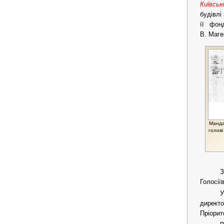
Київськ
будівлі
її фон
В. Маге
Мандат
голові
З
Голосії
У
директо
Пріорит