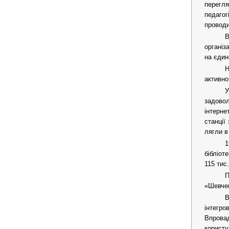
перегля
педагог
проводи
В
організ
на єдин
Н
активно
У
задовол
інтерне
станції
лягли в
1
бібліо
115 тис.
П
«Шевчен
В
інтегр
Впрова
корист