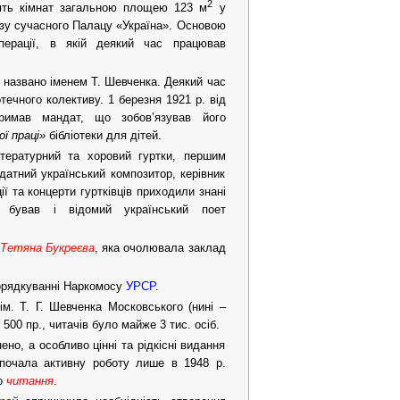
2
’ять кімнат загальною площею 123 м
у
лизу сучасного Палацу «Україна». Основою
операції, в якій деякий час працював
ку названо іменем Т. Шевченка. Деякий час
течного колективу. 1 березня 1921 р. від
отримав мандат, що зобов’язував його
ї праці»
бібліотеки для дітей.
ітературний та хоровий гуртки, першим
датний український композитор, керівник
ії та концерти гуртківців приходили знані
 бував і відомий український поет
Тетяна Букреєва
, яка очолювала заклад
порядкуванні Наркомосу
УРСР
.
ім. Т. Г. Шевченка Московського (нині –
 500 пр., читачів було майже 3 тис. осіб.
нено, а особливо цінні та рідкісні видання
озпочала активну роботу лише в 1948 р.
о
читання
.