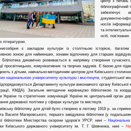
центр з питань к
бібліографічний 
забезпечує а
документно-інф
носіїв інформац
та інтелектуальн
осіб, пов’язаних
ю літературою.
нигозбірня є закладом культури із столітньою історією, багатим
тивною зоною для найменших, зонами відпочинку для старших відвідува
.
Бібліотека динамічно розвивається в напрямку створення сучасного,
ції просвітницьких, комунікативних та творчих задумів. Є базою для підви
юють з дітьми, навчально-методичним центром для Київського столичного
ого національного університету культури і мистецтв
,
студентської мо
ідпорядковується Департаменту культури виконавчого органу Київської м
трації, КМДА). Загальне методичне керівництво бібліотекою та коорд
и України та стратегічних комунікацій України як центральний орган д
ння державної політики у сферах культури та мистецтв.
иївську бібліотеку для дітей було створено в лютому 1919 р. за сприян
та Василя Магеровського, першого завідувача бібліотеки (у подальшом
ї бібліотеки Міністерства охорони здоров’я УРСР, нині –
Національна
еки Київського державного університету ім. Т. Г. Шевченка, нині –
На