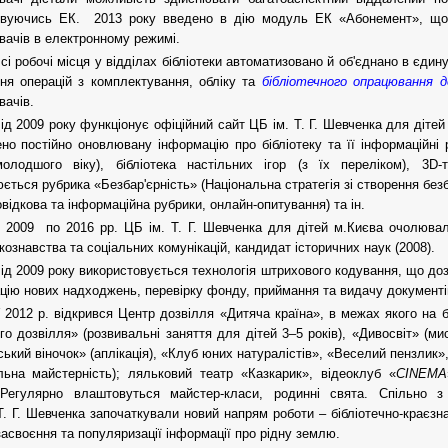
овуючись ЕК. 2013 року введено в дію модуль ЕК «Абонемент», що
вачів в електронному режимі.
сі робочі місця у відділах бібліотеки автоматизовано й об'єднано в єди
ня операцій з комплектування, обліку та
бібліотечного опрацювання 
вачів.
ід 2009 року функціонує офіційний сайт ЦБ ім. Т. Г. Шевченка для дітей
но постійно оновлювану інформацію про бібліотеку та її інформаційні р
олодшого віку), бібліотека настільних ігор (з їх переліком), 3D-т
ється рубрика «Безбар'єрність» (Національна стратегія зі створення безб
овідкова та інформаційна рубрики, онлайн-опитування) та ін.
 2009 по 2016 рр. ЦБ ім. Т. Г. Шевченка для дітей м.Києва очолювала
екознавства та соціальних комунікацій, кандидат історичних наук (2008).
ід 2009 року використовується технологія штрихового кодування, що до
цію нових надходжень, перевірку фонду, приймання та видачу документі
 2012 р. відкрився Центр дозвілля «Дитяча країна», в межах якого на б
го дозвілля» (розвивальні заняття для дітей 3–5 років), «Дивосвіт» (мис
ський віночок» (аплікація), «Клуб юних натуралістів», «Веселий пензлик»,
льна майстерність); ляльковий театр «Казкарик», відеоклуб «
CINEMA
 Регулярно влаштовуться майстер-класи, родинні свята. Спільно з
Т. Г. Шевченка започаткували новий напрям роботи – бібліотечно-краєзн
асвоєння та популяризації інформації про рідну землю.