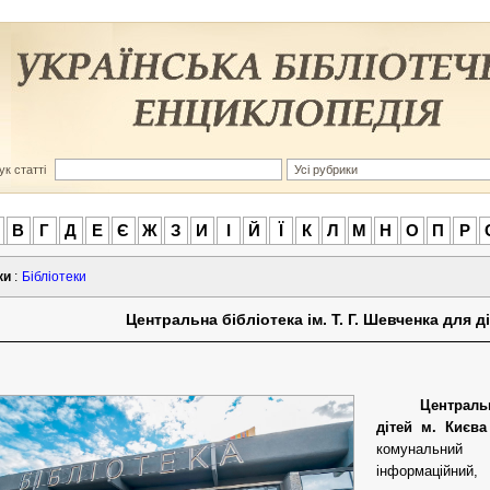
к статті
В
Г
Д
Е
Є
Ж
З
И
І
Й
Ї
К
Л
М
Н
О
П
Р
ки
:
Бібліотеки
Центральна бібліотека ім. Т. Г. Шевченка для д
Централь
дітей м. Києва
комунальний 
інформаційний, 