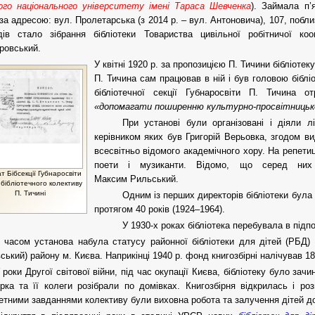
ого національного університету імені Тараса Шевченка
). Займала п
 за адресою: вул. Пролетарська (з 2014 р. – вул. Антоновича), 107, поб
дів стало зібрання бібліотеки Товариства цивільної робітничої ко
ровський.
У квітні 1920 р. за пропозицією П. Тичини бібліоте
П. Тичина сам працював в ній і був головою бібліо
бібліотечної секції Губнаросвіти П. Тичина 
«допомагати поширенню культурно-просвітницько
При установі були організовані і діяли л
керівником яких був Григорій Верьовка, згодом ви
всесвітньо відомого академічного хору. На репетиц
поети і музиканти. Відомо, що серед них
 Бібсекції Губнаросвіти
Максим Рильський.
 бібліотечного колективу
П. Тичині
Одним із перших директорів бібліотеки була
протягом 40 років (1924–1964).
У 1930-х роках бібліотека перебувала в під
 часом установа набула статусу районної бібліотеки для дітей (РБД) 
вський) району м. Києва. Наприкінці 1940 р. фонд книгозбірні налічував 18
 роки Другої світової війни, під час окупації Києва, бібліотеку було зачи
рка та її колеги розібрали по домівках. Книгозбірня відкрилась і р
етними завданнями колективу були виховна робота та залучення дітей д