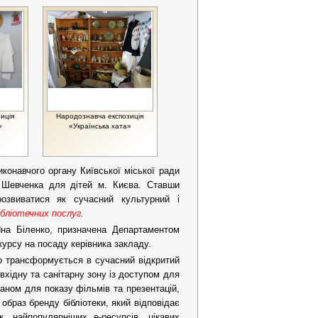
иція
Народознавча експозиція
»
«Українська хата»
иконавчого органу Київської міської ради
 Шевченка для дітей м. Києва. Ставши
розвиватися як сучасний культурний і
ібліотечних послуг.
Яна Біленко, призначена Департаментом
курсу на посаду керівника закладу.
но трансформується в сучасний відкритий
 вхідну та санітарну зону із доступом для
раном для показу фільмів та презентацій,
 образ бренду бібліотеки, який відповідає
, найпопулярніших е-ресурсів, цікавих