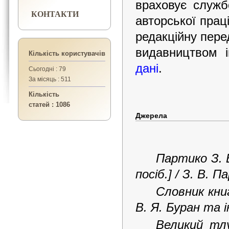
враховує служб
КОНТАКТИ
авторської пра
редакційну перед
видавництвом і
Кількість користувачів
дані
.
Сьогодні : 79
За місяць : 511
Кількість
статей : 1086
Джерела
Партико З. В
посіб.] / З. В. П
Словник книг
В. Я. Буран та ін
Великий тлу