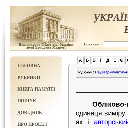
Пошук статті
А
Б
В
Г
Д
Е
Є
ГОЛОВНА
Рубрики
:
Науки документно-к
РУБРИКИ
КНИГА ПАМ'ЯТІ
ПОШУК
Обліково
ДОВІДНИК
одиниця виміру 
як і
авторськи
ПРО ПРОЕКТ