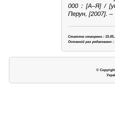
000 : [А–Я] / [у
Перун, [2007]. – V
Статтю створено : 15.05.
Останній раз редаговано : 
© Copyright
Укра