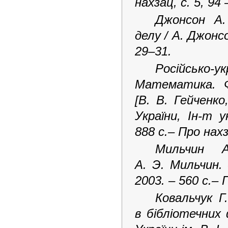
нахзац, с. 5, 94 
Джонсон А.
делу / А. Джонсо
29–31.
Російсько-
Математика. Ф
[В. В. Гейченко
України, Ін-т у
888 с.
– Про
нах
Мильчин А
А. Э. Мильчин. 
2003. – 560 c.
– 
Ковальчук Г.
в бібліотечних 