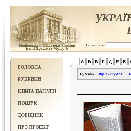
Пошук статті
А
Б
В
Г
Д
Е
Є
ГОЛОВНА
Рубрики
:
Науки документно-к
РУБРИКИ
КНИГА ПАМ'ЯТІ
ПОШУК
ДОВІДНИК
ПРО ПРОЕКТ