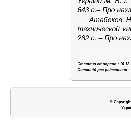
України ім. В. І
643 с.
– Про
нах
Атабеков Н
технической кн
282 с.
– Про
нах
Статтю створено : 10.12.
Останній раз редаговано : 
© Copyright
Укра