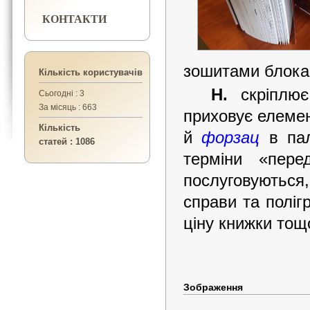
КОНТАКТИ
зошитами блока 
Кількість користувачів
Н.
скріплює
Сьогодні : 3
За місяць : 663
приховує елемен
Кількість
й
форзац
в пал
статей : 1086
терміни «пере
послуговуються
справи та поліг
ціну книжки тощ
Зображення