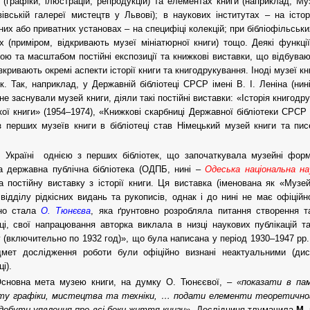
 (графіки, ілюстрацій, репродукцій) та елементах книги (наприклад, Му
івській галереї мистецтв у Львові); в наукових інститутах – на істо
них або приватних установах – на специфіці колекцій; при бібліофільськ
х (приміром, відкривають музеї мініатюрної книги) тощо. Деякі функці
ою та масштабом постійні експозиції та книжкові виставки, що відбуваю
зкривають окремі аспекти історії книги та книгодрукування. Іноді музеї к
к. Так, наприклад, у Державній бібліотеці СРСР імені В. І. Леніна (нин
 не заснували музей книги, діяли такі постійні виставки: «Історія книгодр
кої книги» (1954–1974), «Книжкові скарбниці Державної бібліотеки СРСР і
 перших музеїв книги в бібліотеці став Німецький музей книги та пис
 Україні однією з перших бібліотек, що започаткувала музейні фор
 державна публічна бібліотека (ОДПБ, нині –
Одеська національна на
а постійну виставку з історії книги. Ця виставка (іменована як «Музе
відділу рідкісних видань та рукописів, однак і до нині не має офіці
но стала
О. Тюнєєва
, яка ґрунтовно розробляла питання створення т
еці, свої напрацювання авторка виклала в низці наукових публікацій 
 (включительно по 1932 год)», що була написана у період 1930–1947 рр.
дмет дослідження роботи були офіційно визнані неактуальними (дис
ці).
сновна мета музею книги, на думку О. Тюнєєвої, –
«показати в пам
ту графіки, мистецтва та техніки, … подати елементи теоретичного
добути уявлення про всі боки життя книги»
. Дослідниця тлумачила
М. 