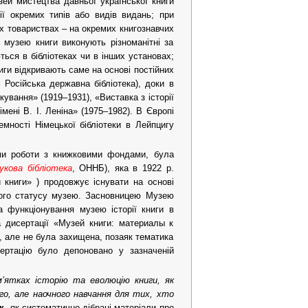
зей мистецтва давньої української книги
рії окремих типів або видів видань; при
их товариствах – на окремих книгознавчих
ї музею книги виконують різноманітні за
ться в бібліотеках чи в інших установах;
ниги відкривають саме на основі постійних
і Російська державна бібліотека), доки в
укування» (1919–1931), «Виставка з історії
мені В. І. Леніна» (1975–1982). В Європі
емності Німецької бібліотеки в Лейпцигу
ми роботи з книжковими фондами, була
укова бібліотека
, ОННБ), яка в 1922 р.
й книги» ) продовжує існувати на основі
йного статусу музею. Засновницею Музею
а функціонування музею історії книги в
та дисертації «Музей книги: материалы к
, але не була захищена, позаяк тематика
ертацію було депоновано у зазначеній
’ятках історію та еволюцію книги, як
, але наочного навчання для тих, хто
к.
як систематично дібрані матеріали про