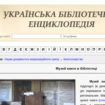
к статті
В
Г
Д
Е
Є
Ж
З
И
І
Й
Ї
К
Л
М
Н
О
П
Р
ки
:
Науки документно-комунікаційного циклу
→
Книгознавство
Музей книги в бібліотеці
Музей кн
підрозділ (в дея
діє переважно 
регіональних біб
цінної книги (
ста
яких є можливі