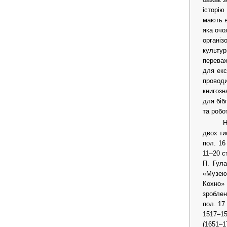
історію
мають в
яка очо
органі
культу
переваж
для екс
провод
книгозн
для біб
та робот
Н
двох ти
пол. 16
11–20 с
П. Гула
«Музею 
Кохно» 
зроблен
пол. 17
1517–15
(1651–1