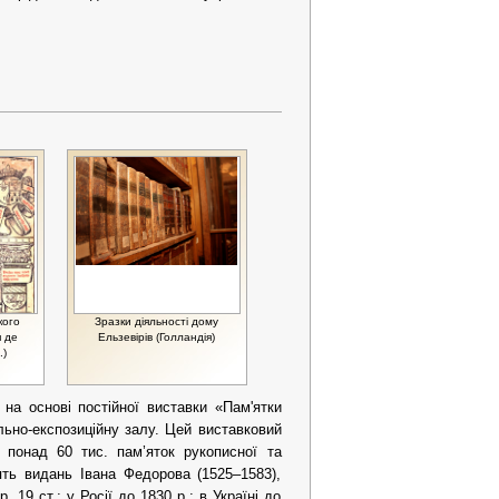
кого
Зразки діяльності дому
 де
Ельзевірів (Голландія)
.)
на основі постійної виставки «Пам'ятки
ально-експозиційну залу. Цей виставковий
 понад 60 тис. пам’яток рукописної та
'ять видань Івана Федорова (1525–1583),
 19 ст.; у Росії до 1830 р.; в Україні до