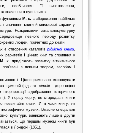
иги, особливості її виготовлення,
а значення в суспільстві.
и функціями
М. к.
є збереження найбільш
ь і значення книги й книжкової справи у
льтури. Розкриваючи загальнокультурну
 середовище певного періоду розвитку
 окремих людей, причетних до книги.
ах є створення каталогів
рідкісної книги
,
их раритетів і цінних книг та сприяння у
М. к.
приділяють розвитку вітчизняного
 пов'язані з певним твором, засобам і
 античності. Цілеспрямовано експонувати
 зв. цимелій (від лат.
сimelii
– дорогоцінні
 інтерпретації відображення історичного
н.). У першу чергу, це стародавні книги
о незвичайні книги. У ті часи книгу, як
етнографічних музеях. Власне спеціальні
овної культури, виникають лише в другій
значається, що першим музеєм книги був
лася в Лондоні (1851).