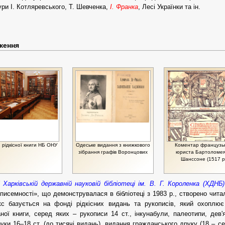
ури І. Котляревського, Т. Шевченка,
І. Франка
, Лесі Українки та ін.
ження
 рідкісної книги НБ ОНУ
Одеське видання з книжкового
Коментар французь
зібрання графів Воронцових
юриста Бартоломея
Шанссоне (1517 р
У
Харківській державній науковій бібліотеці ім. В. Г. Короленка (ХДНБ)
 писемності», що демонструвалася в бібліотеці з 1983 р., створено чит
кс базується на фонді рідкісних видань та рукописів, який охоплює
ної книги, серед яких – рукописи 14 ст., інкунабули, палеотипи, дев
уки 16–18 ст. (до тисячі видань), видання гражданського друку (18 – сер.