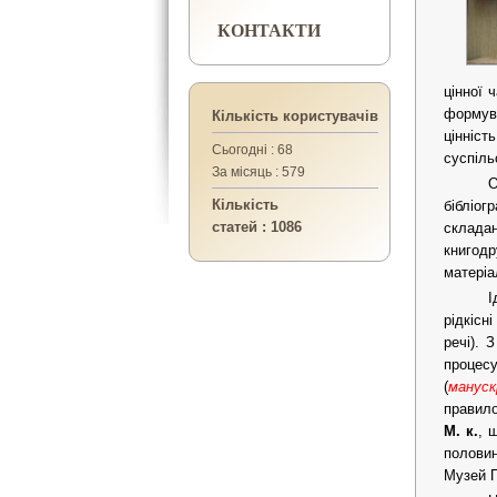
КОНТАКТИ
цінної 
формува
Кількість користувачів
цінніс
Сьогодні : 68
суспіль
За місяць : 579
О
Кількість
бібліог
статей : 1086
склада
книгод
матеріа
І
рідкісн
речі). 
процесу
(
манус
правило
М. к.
, 
половин
Музей П