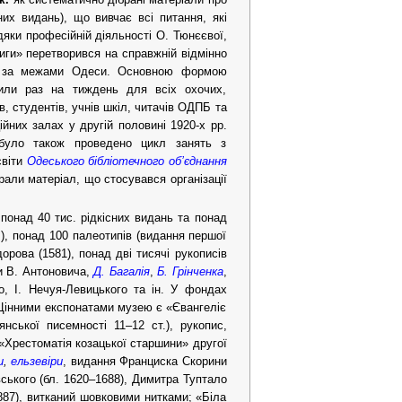
сних видань), що вивчає всі питання, які
яки професійній діяльності О. Тюнєєвої,
ниги» перетворився на справжній відмінно
о за межами Одеси. Основною формою
одили раз на тиждень для всіх охочих,
в, студентів, учнів шкіл, читачів ОДПБ та
йних залах у другій половині 1920-х рр.
а було також проведено цикл занять з
світи
Одеського бібліотечного об’єднання
рали матеріал, що стосувався організації
понад 40 тис. рідкісних видань та понад
т.), понад 100 палеотипів (видання першої
орова (1581), понад дві тисячі рукописів
ми В. Антоновича,
Д. Багалія
,
Б. Грінченка
,
о, І. Нечуя-Левицького та ін. У фондах
 Цінними експонатами музею є «Євангеліє
янської писемності 11–12 ст.), рукопис,
«Хрестоматія козацької старшини» другої
и
,
ельзевіри
, видання Франциска Скорини
вського (бл. 1620–1688), Димитра Туптало
1887), витканий шовковими нитками; «Біла