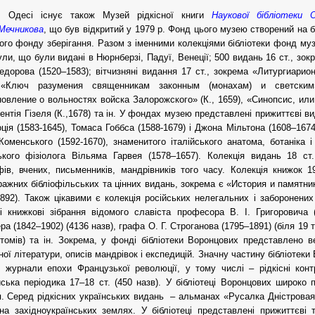
 Одесі існує також Музей рідкісної книги
Наукової бібліотеки 
. Мечникова
, що був відкритий у 1979 р. Фонд цього музею створений на ба
ого фонду зберігання. Разом з іменними колекціями бібліотеки фонд музе
ули, що були видані в Нюрнберзі, Падуї, Венеції; 500 видань 16 ст., зок
едорова (1520–1583); вітчизняні видання 17 ст., зокрема «Литургиари
 «Ключ разумения священникам законным (монахам) и светским» 
овление о вольностях войска Залорожского» (К., 1659), «Синопсис, ил
ентія Гізеля (К.,1678) та ін. У фондах музею представлені прижиттєві ви
оція (1583-1645), Томаса Гоббса (1588-1679) і Джона Мільтона (1608–167
оменського (1592-1670), знаменитого італійського анатома, ботаніка 
ького фізіолога Вільяма Гарвея (1578–1657). Колекція видань 18 ст
ів, вчених, письменників, мандрівників того часу. Колекція книжок 1
ажних бібліофільських та цінних видань, зокрема є «История и памятн
1892). Також цікавими є колекція російських нелегальних і заборонених
і книжкові зібрання відомого славіста професора В. І. Григоровича (
а (1842–1902) (4136 назв), графа О. Г. Строганова (1795–1891) (біля 19 
томів) та ін. Зокрема, у фонді бібліотеки Воронцових представлено ве
ої літератури, описів мандрівок і експедицій. Значну частину бібліотек
і журнали епохи Французької революції, у тому числі – рідкісні конт
ська періодика 17–18 ст. (450 назв). У бібліотеці Воронцових широко п
. Серед рідкісних українських видань – альманах «Русалка Дністровая
а західноукраїнських землях. У бібліотеці представлені прижиттєві т