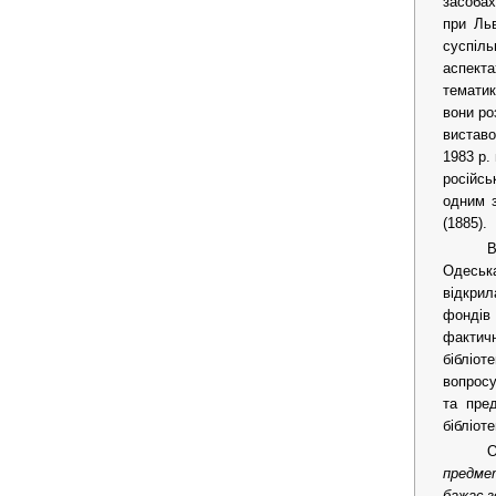
засобах
при Льв
суспіль
аспекта
тематик
вони ро
виставо
1983 р.
російсь
одним з
(1885).
В
Одеська
відкрил
фондів 
фактич
бібліот
вопросу
та пре
бібліоте
О
предме
бажає з