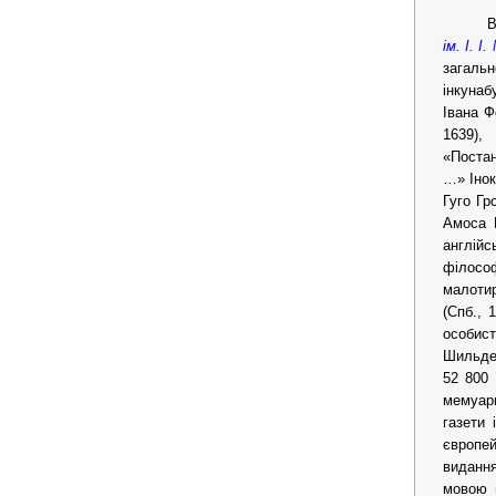
В
ім. І. І
загальн
інкунаб
Івана Ф
1639),
«Постан
…» Інок
Гуго Гр
Амоса К
англійс
філософ
малотир
(Спб., 
особист
Шильдер
52 800 
мемуарн
газети 
європей
видання
мовою н