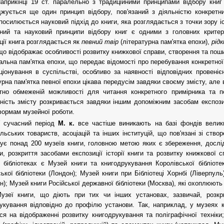
априкінці 19 ст. паралельно з традиційними принципами відбору книг 
жується ще один принцип відбору, пов'язаний з діяльністю конкретних
посилюється науковий підхід до книги, яка розглядається з точки зору і
ний та науковий принципи відбору книг є одними з головних критері
ції книга розглядається як
певний твір
(літературна пам'ятка епохи),
рідк
що відображає особливості розвитку книжкової справи, створення та пош
альна пам'ятка епохи, що передає відомості про перебування конкретної 
ціонування в суспільстві, особливо за наявності відповідних провеніє
урна пам'ятка певної епохи цікава передусім завдяки своєму змісту, ал
тно обмеженій можливості для читання конкретного примірника та п
ність змісту розкривається завдяки іншим допоміжним засобам експози
ормам музейної роботи.
 сучасний період
М. к.
все частіше виникають на базі фондів велики
ільських товариств, асоціацій та інших інституцій, що пов'язані зі ств
снує понад 200 музеїв книги, головною метою яких є збереження, досл
и, розкриття засобами експозиції історії книги та розвитку книжкової
бібліотеках є Музей книги та книгодрукування Королівської бібліот
ької бібліотеки (Лондон); Музей книги при Бібліотеці Хорнбі (Ліверпуль
н); Музей книги Російської державної бібліотеки (Москва), які охоплюють 
узеї книги, що діють при тих чи інших установах, зазвичай, розкри
укування відповідно до профілю установи. Так, наприклад, у музеях 
ся на відображенні розвитку книгодрукування та поліграфічної технік