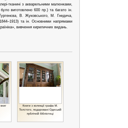
апері-тканині з акварельними малюнками,
було виготовлено 600 пр.) та багато ін.
Тургенєва, В. Жуковського, М. Гнедича,
1844–1913) та ін. Основними напрямами
країніка», вивчення кириличних видань.
 книг
Книги з колекції графа М.
Толстого, подаровані Одеській
публічній бібліотеці