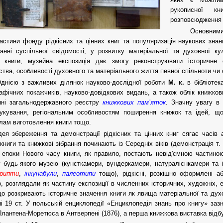
рукописної кн
розповсюдження т
Основним
частини фонду рідкісних та цінних книг та популяризація наукових знан
нні суспільної свідомості, у розвитку матеріальної та духовної ку
ть книги, музейна експозиція дає змогу реконструювати історичне
ства, особливості духовного та матеріального життя певної спільноти чи
днією з важливих ділянок науково-дослідної роботи
М. к.
в бібліотек
рафічних покажчиків, науково-довідкових видань, а також облік книжков
нні загальнодержавного реєстру
книжкових пам’яток
. Значну увагу в
рукування, регіональним особливостям поширення книжок та ідей, що
лам виготовлення книги тощо.
дея збереження та демонстрації рідкісних та цінних книг сягає часів
і книги та книжкові зібрання починають із Середніх віків (демонстрація т.
З епохи Нового часу книги, як правило, постають невід'ємною частиною
 будь-якого музею (кунсткамери, вундеркамери, натуралієнкамери та і
крипти
,
інкунабули
,
палеотипи
тощо), рідкісні, розкішно оформлені аб
, розглядали як частину експозиції в численних історичних, художніх, 
що розкривають історичне значення книги як явища матеріальної та дух
і 19 ст. У польській енциклопедії «Енциклопедія знань про книгу» за
лантена-Моретюса в Антверпені (1876), а перша книжкова виставка відбу