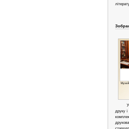
літерат
Зобра
Музей
друку і
компле
друкова
стародр