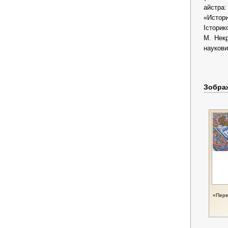
айстра:
«Истори
Історик
М. Некр
наукови
Зобра
«Пере