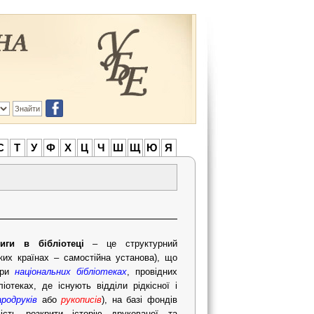
С
Т
У
Ф
Х
Ц
Ч
Ш
Щ
Ю
Я
иги в бібліотеці
– це структурний
ких країнах – самостійна установа), що
при
національних бібліотеках
, провідних
ліотеках, де існують відділи рідкісної і
родруків
або
рукописів
), на базі фондів
сть розкрити історію друкованої та