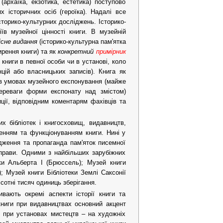
(архаїка, екзотика, естетика) поступово
 історичних осіб (героїка). Надалі все
сторико-культурних досліджень. Історико-
їв музейної цінності книги. В музейній
існе видання
(історико-культурна пам'ятка
ирення книги) та як
конкретний
примірник
книги в певної особи чи в установі, коло
нцій або власницьких записів). Книга як
е в умовах музейного експонування (майже
ереваги форми експонату над змістом)
ції, відповідним коментарям фахівців та
х бібліотек і книгосховищ, видавництв,
оренням та функціонуванням книги. Нині у
ідження та пропаганда пам'яток писемної
 справи. Одними з найбільших зарубіжних
еки Альберта І (Брюссель); Музей книги
); Музей книги Бібліотеки Землі Саксонії
сотні тисяч одиниць зберігання.
вають окремі аспекти історії книги та
книги при видавництвах основний акцент
и; при установах мистецтв – на художніх