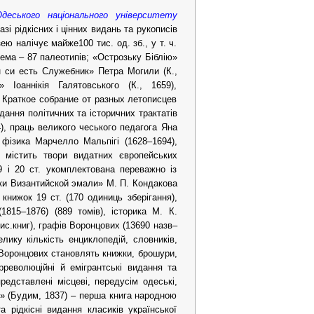
Одеського національного університету
зі рідкісних і цінних видань та рукописів
ю налічує майже100 тис. од. зб., у т. ч.
рема – 87 палеотипів; «Острозьку Біблію»
он си eсть Служебник» Петра Могили (К.,
Іоаннікія Галятовського (К., 1659),
и Краткое собрание от разных летописцев
дання політичних та історичних трактатів
4), праць великого чеського педагога Яна
і фізика Марчелло Мальпігі (1628–1694),
. містить твори видатних європейських
9 і 20 ст. укомплектована переважно із
ики Византийской эмали» М. П. Кондакова
 книжок 19 ст. (170 одиниць зберігання),
1815–1876) (889 томів), історика М. К.
тис.книг), графів Воронцових (13690 назв–
лику кількість енциклопедій, словників,
и Воронцових становлять книжки, брошури,
рреволюційні й емігрантські видання та
редставлені місцеві, передусім одеські,
» (Будим, 1837) – перша книга народною
а рідкісні видання класиків української