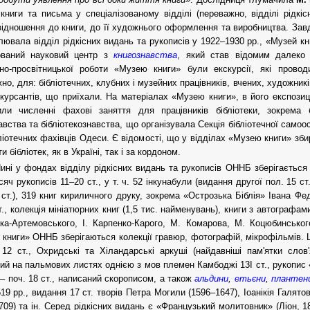
 книги та письма у спеціалізованому відділі (переважно, відділі рідкі
ідношення до книги, до її художнього оформлення та виробництва. Завд
лювала відділ рідкісних видань та рукописів у 1922–1930 рр., «Музей к
зований науковий центр з
книгознавства
, який став відомим далек
рно-просвітницької роботи «Музею книги» були екскурсії, які пров
но, для: бібліотечних, клубних і музейних працівників, вчених, художникі
курсантів, що приїхали. На матеріалах «Музею книги», в його експозиці
или численні фахові заняття для працівників бібліотеки, зокрем
авства та бібліотекознавства, що організувала Секція бібліотечної самоо
ліотечних фахівців Одеси. Є відомості, що у відділах «Музею книги» зби
и бібліотек, як в Україні, так і за кордоном.
ині у фондах відділу рідкісних видань та рукописів ОННБ зберігається 
сяч рукописів 11–20 ст., у т. ч. 52 інкунабули (видання другої пол. 15 с
 ст.), 319 книг кириличного друку, зокрема «Острозька Біблія» Івана Фед
т., колекція мініатюрних книг (1,5 тис. найменувань), книги з автографа
ка-Артемовського, І. Карпенко-Карого, М. Комарова, М. Коцюбинськог
книги» ОННБ зберігаються колекції гравюр, фотографій, мікрофільмів.
12 ст., Охридські та Хіландарські аркуші (найдавніші пам'ятки слов'
ий на пальмових листях однією з мов племен Камбоджі 13I ст., рукопис 
 – поч. 18 ст., написаний скорописом, а також
альдини
,
етьєни
,
плантен
19 рр., видання 17 ст. творів Петра Могили (1596–1647), Іоанікія Галято
709) та ін. Серед рідкісних видань є «Французький молитовник» (Ліон, 