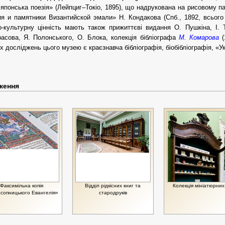
 японська поезія» (Лейпциг–Токіо, 1895), що надрукована на рисовому п
я и памятники Византийской эмали» Н. Кондакова (Спб., 1892, всього 
о-культурну цінність мають також прижиттєві видання О. Пушкіна, І. 
асова, Я. Полонського, О. Блока, колекція бібліографа
М. Комарова
(
х досліджень цього музею є краєзнавча бібліографія, біобібліографія, «У
ження
Факсимільна копія
Відділ рідкісних книг та
Колекція мініатюрних
сопницького Евангелія»
стародруків