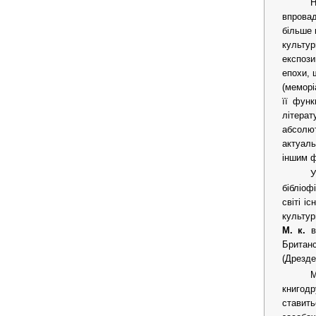
Н
впровад
більше 
культур
експози
епохи, 
(меморі
її функ
літерат
абсолю
актуаль
іншим ф
У
бібліоф
світі і
культур
М. к.
в 
Британс
(Дрезде
М
книгодр
ставить