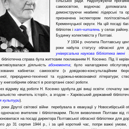
сільської ради. Надолужуючи прогаян
самоосвітою, водночас допомагала
демонструючи неабиякі лідерські та орг
призначена інспектором політосвітнь
Кременчуцької округи. На цій посаді ба
бібліотек і
хат-читалень
у селах району.
Будинку колективіста у Полтаві.
У 1934 р. очолила Полтавську цент
роки набула статусу обласної для 
універсальна наукова бібліотека імені 
в бібліотечна справа була життєвим покликанням Н. Косенко. Під її керів
активізувалася діяльність
абонемента
; було налагоджено обслугову
лізованих кабінетах: самоосвіти (з довідково-консультаційним бюро
чної, природничо-технічної та художньо-мовознавчої літератури; ст
у книгозбірням області в розгортанні своєї роботи.
ез відриву від роботи Н. Косенко здобула дві вищі освіти: спочатку зак
іальністю «вчитель історії», а згодом – Харківський державний бібліотечн
я культури
).
 роки Другої світової війни перебувала в евакуації у Новосибірській о
одночасно вчителем і бібліотекарем. Після визволення Полтави від гі
 поновилася на посаді директора Полтавської обласної бібліотеки для дор
го до 31 серпня 1944 р., і за цей короткий час, попри важкі умови, в