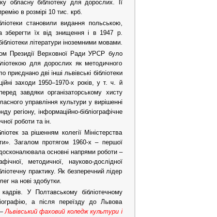
ку обласну бібліотеку для дорослих. Її
емію в розмірі 10 тис. крб.
ліотеки становили видання польською,
 зберегти їх від знищення і в 1947 р.
бібліотеки літератури іноземними мовами.
казом Президії Верховної Ради УРСР було
бліотекою для дорослих як методичного
о приєднано дві інші львівські бібліотеки
ійні заходи 1950–1970-х років, у т. ч. й
мперед завдяки організаторському хисту
бласного управління культури у вирішенні
ду регіону, інформаційно-бібліографічне
чної роботи та ін.
іотек за рішенням колегії Міністерства
ти». Загалом протягом 1960-х – першої
 вдосконалювала основні напрями роботи –
афічної, методичної, науково-дослідної
бліотечну практику. Як безперечний лідер
ег на нові здобутки.
 кадрів. У Полтавському бібліотечному
ліографію, а після переїзду до Львова
 –
Львівський фаховий коледж культури і