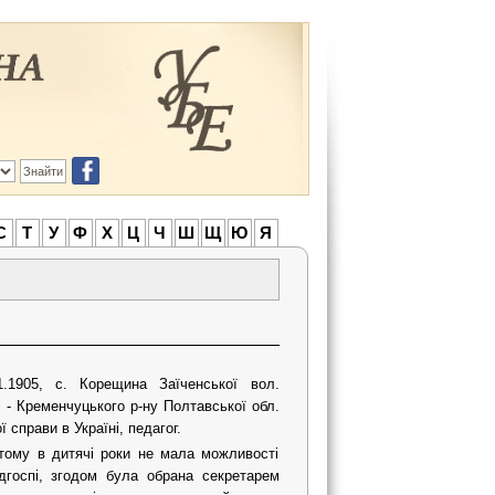
С
Т
У
Ф
Х
Ц
Ч
Ш
Щ
Ю
Я
11.1905, с. Корещина Заїченської вол.
і - Кременчуцького р-ну Полтавської обл.
 справи в Україні, педагог.
, тому в дитячі роки не мала можливості
дгоспі, згодом була обрана секретарем