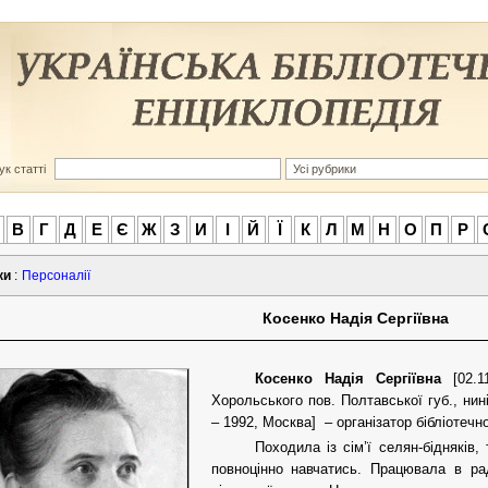
к статті
В
Г
Д
Е
Є
Ж
З
И
І
Й
Ї
К
Л
М
Н
О
П
Р
ки
:
Персоналії
Косенко Надія Сергіївна
Косенко Надія Сергіївна
[02.
Хорольського пов. Полтавської губ., нин
– 1992, Москва] – організатор бібліотечної
Походила із сім’ї селян-бідняків
повноцінно навчатись. Працювала в ра