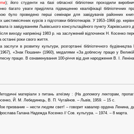
цтв
); його студенти на базі обласної бібліотеки проходили виробни
нко багато уваги приділяла підвищенню кваліфікації бібліотечних пра
тивою було проведено перші семінари для завідувачів районних книг
х шестимісячних курсів з підготовки бібліотекарів. У 1953–1966 рр. керів
ала із завідуванням Львівського консультаційного пункту Харківського д
ісля виходу наприкінці 1983 р. на заслужений відпочинок Н. Косенко пер
 останні роки свого життя.
а заслуги в розвитку культури, розгортанні бібліотечного будівництв
(1967), «Знак Пошани» (1960), медалями «За доблесну працю у Великій В
лесну працю. В ознаменування 100-річчя від дня народження В. І. Леніна»
етодичні матеріали з питань атеїзму : (На допомогу лекторам, пропага
осенко, Й. М. Лебединець, В. П. Чугайнов. – Львів, 1959. – 15 с.
ое призвание – нести людям свет! – говорит кавалер ордена Ленина, д
рослава Галана Надежда Косенко // Сов. культура. – 1974. – 8 марта.