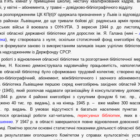
а п’ять кімнат у приміщенні школи), нестачу кваліфікованих кадрів, в
, у квітні – абонемента, у травні – довідково-бібліографічного відділу.
а розпорядженням ЦК КП(б)У одержала призначення у Львів із відповід
в районах Львівщини, де ще тривали бойові дії: радянська армія пров
івських військ й воювала з ОУН-УПА. З вересня 1944 р. до листопа
кої обласної державної бібліотеки для дорослих ім. Я. Галана (нині –
ека
), яку створювала з нуля, оскільки стотисячний фонд книгозбірні 
я формувати заново із використанням залишків інших уцілілих бібліоте
а надходженням із Держфонду СРСР.
 роботі з відновлення обласної бібліотеки та розгортання бібліотечної м
йни, Н. Косенко демонструвала надзвичайну працьовитість, наполеглив
 в обласній бібліотеці було сформовано трудовий колектив; створено відд
во-бібліографічний, абонемент, міжбібліотечного і заочного абонеме
 бібліотека Львівщини першою серед книгозбірень західних областей У
у (1945), який розпочав надавати організаційну й консультативну допом
1944 р. діяли 4 районні книгозбірні з сукупним фондом 6 тис. пр.,
жено 40 тис. пр. видань), а на кінець 1945 р. – вже майже 300 масо
. пр. видань. В умовах відсутності в багатьох населених пунктах с
лося організації роботи хат-читалень,
пересувних бібліотек
, яких в 
ошенню
. У 1947 р. в області завершилося повне відновлення довоєнної
иці. Помітно зросли основні статистичні показники діяльності обласної біб
а результатами оголошеного Комітетом у справах культосвітніх ус