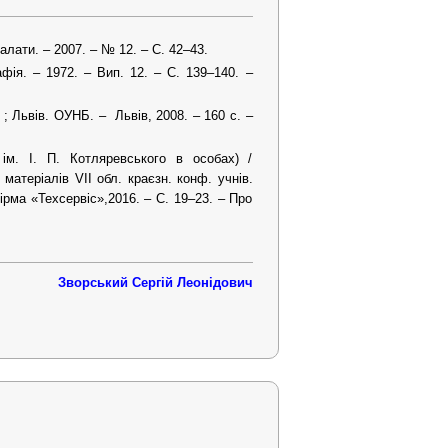
алати. – 2007. – № 12. – С. 42–43.
афія. – 1972. – Вип. 12. – С. 139–140. –
 ; Львів. ОУНБ. – Львів, 2008. – 160 с. –
ім. І. П. Котляревського в особах) /
атеріалів VII обл. краєзн. конф. учнів.
ірма «Техсервіс»,2016. – С. 19–23. – Про
Зворський Сергій Леонідович