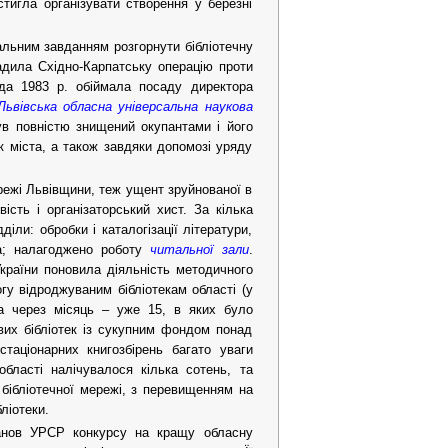
стигла організувати створення у березні
альним завданням розгорнути бібліотечну
адила Східно-Карпатську операцію проти
да 1983 р. обіймала посаду директора
Львівська обласна універсальна наукова
був повністю знищений окупантами і його
к міста, а також завдяки допомозі уряду
ережі Львівщини, теж ущент зруйнованої в
ість і організаторський хист. За кілька
іли: обробки і каталогізації літератури,
нта; налагоджено роботу
читальної зали
.
країни поновила діяльність методичного
огу відроджуваним бібліотекам області (у
 а через місяць – уже 15, в яких було
вих бібліотек із сукупним фондом понад
таціонарних книгозбірень багато уваги
області налічувалося кілька сотень, та
 бібліотечної мережі, з перевищенням на
ліотеки.
танов УРСР конкурсу на кращу обласну