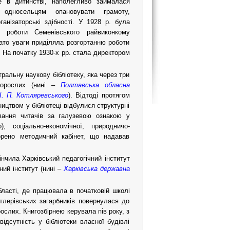
е в дитинстві, наполегливо займалася
 односельцям опановувати грамоту,
анізаторські здібності. У 1928 р. була
ої роботи Семенівського райвиконкому
гато уваги приділяла розгортанню роботи
 На початку 1930-х рр. стала директором
ральну наукову бібліотеку, яка через три
дорослих (нині –
Полтавська обласна
І. П. Котляревського
). Відтоді протягом
ництвом у бібліотеці відбулися структурні
вання читачів за галузевою ознакою у
), соціально-економічної, природничо-
ворено методичний кабінет, що надавав
інчила Харківський педагогічний інститут
ий інститут (нині –
Харківська державна
бласті, де працювала в початковій школі
тлерівських загарбників повернулася до
ослих. Книгозбірнею керувала пів року, з
ідсутність у бібліотеки власної будівлі