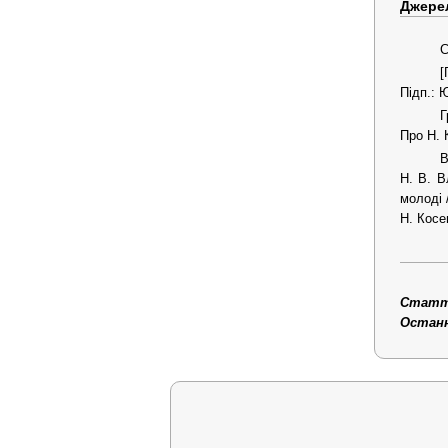
Джере
С
[
Підп.: Ю
Г
Про Н. 
В
Н. В. В
молоді 
Н. Косен
Статтю
Останні