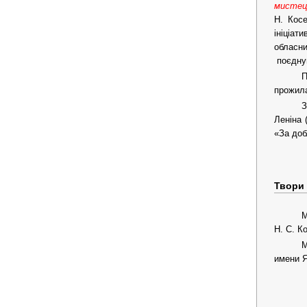
мисте
Н. Косе
ініціа
обласни
поєднув
П
прожила
З
Леніна 
«За доб
Твори
М
Н. С. К
М
имени Я