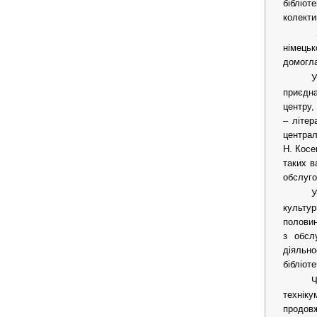
бібліот
колекти
З
німецьк
домогла
У
приєдна
центру,
– літер
централ
Н. Косе
таких в
обслуго
У
культур
половин
з обслу
діяльно
бібліот
Ч
техніку
продовж