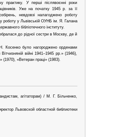
чу практику. У перші післявоєнні роки
цівників. Уже на початку 1945 р. за її
озбірень, невдовзі налагоджено роботу
ну роботу у Львівській ОУНБ ім. Я. Галана
ержавного бібліотечного інституту.
ебралася до рідної сестри в Москву, де й
а Н. Косенко було нагороджено орденами
ітчизняній війні 1941–1945 рр.» (1946),
 (1970), «Ветеран праці» (1983).
ндистам, агітаторам) / М. Г. Більченко,
иректор Львовской областной библиотеки