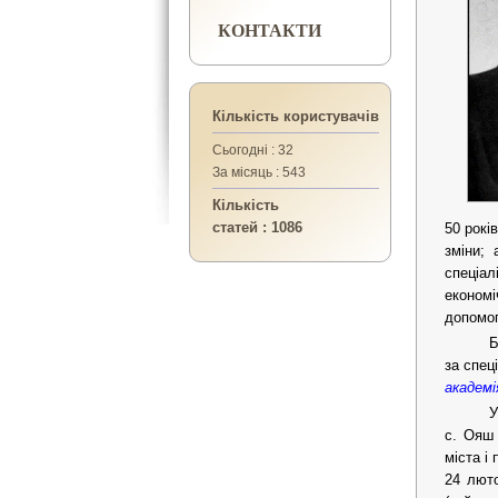
КОНТАКТИ
Кількість користувачів
Сьогодні : 32
За місяць : 543
Кількість
статей : 1086
50 рокі
зміни; 
спеціа
економі
допомог
Б
за спец
академі
У
с. Ояш 
міста і
24 люто