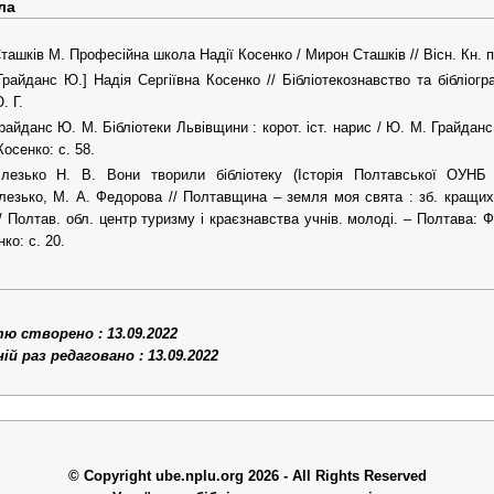
ла
ташків М. Професійна школа Надії Косенко / Мирон Сташків // Вісн. Кн. п
Грайданс Ю.] Надія Сергіївна Косенко // Бібліотекознавство та бібліогр
. Г.
райданс Ю. М. Бібліотеки Львівщини : корот. іст. нарис / Ю. М. Грайданс
Косенко: с. 58.
лезько Н. В. Вони творили бібліотеку (Історія Полтавської ОУНБ 
лезько, М. А. Федорова // Полтавщина – земля моя свята : зб. кращих м
/ Полтав. обл. центр туризму і краєзнавства учнів. молоді. – Полтава: Ф
ко: с. 20.
 створено : 13.09.2022
й раз редаговано : 13.09.2022
© Copyright ube.nplu.org 2026 - All Rights Reserved