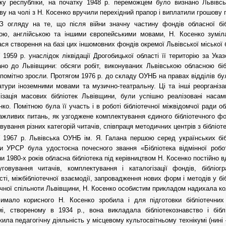
еку республіки, на початку 1948 р. переможцем було визнано Львівсь
ву на чолі з Н. Косенко вручили перехідний прапор і виплатили грошову пр
 огляду на те, що після війни значну частину фондів обласної біб
ою, англійською та іншими європейськими мовами, Н. Косенко зуміла
ся створення на базі цих іншомовних фондів окремої Львівської міської 
 1959 р. унаслідок ліквідації Дрогобицької області її територію за У
но до Львівщини: обсяги робіт, виконуваних Львівською обласною бі
 помітно зросли. Протягом 1976 р. до складу ОУНБ на правах відділів бул
атури іноземними мовами та музично-театральну. Ці та інші реорганізац
ізація масових бібліотек Львівщини, були успішно реалізовані наса
нко. Помітною була її участь і в роботі бібліотечної міжвідомчої ради о
ажливих питань, як узгоджене комплектування єдиного бібліотечного фон
вування різних категорій читачів, співпраця методичних центрів з бібліоте
 1967 р. Львівська ОУНБ ім. Я. Галана першою серед українських бібл
и УРСР була удостоєна почесного звання «Бібліотека відмінної робо
и 1980-х років обласна бібліотека під керівництвом Н. Косенко постійно
говування читачів, комплектування і каталогізації фондів, бібліогр
сті, міжбібліотечної взаємодії, запровадження нових форм і методів у бі
ечної спільноти Львівщини, Н. Косенко особистим прикладом надихала кол
имало корисного Н. Косенко зробила і для підготовки бібліотечних
мі, створеному в 1934 р., вона викладала бібліотекознавство і біб
ила педагогічну діяльність у місцевому культосвітньому технікумі (нині