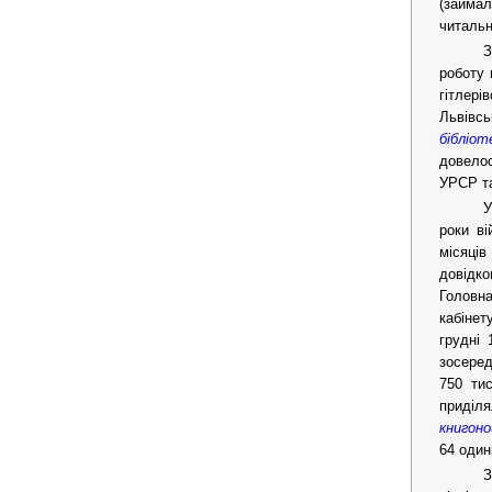
(займал
читальні
З
роботу 
гітлер
Львівсь
бібліот
довелос
УРСР т
У
роки ві
місяців
довідко
Головна
кабінет
грудні 
зосеред
750 тис
приділя
книгон
64 один
З