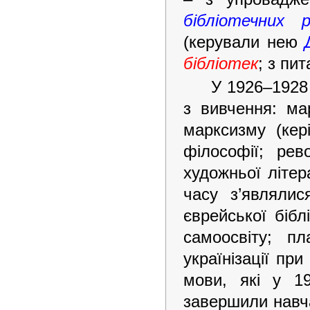
бібліотечних р
(керували нею
бібліотек
; з пи
У 1926–1928
з вивчення: ма
марксизму (кер
філософії; рев
художньої літер
часу з’являлис
єврейської бібл
самоосвіту; п
українізації при
мови, які у 1
завершили навча