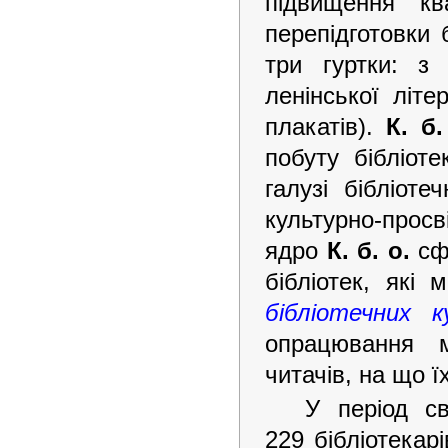
підвищення кв
перепідготовки 
три гуртки: з
ленінської літ
плакатів).
К. б.
побуту бібліот
галузі бібліот
культурно-просв
ядро
К. б. о.
сфо
бібліотек, які
бібліотечних к
опрацювання м
читачів, на що ї
У період св
229 бібліотекарі