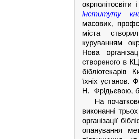
окрполітосвіти 
інституту кн
масових, профсп
міста створи
куруванням окр
Нова організац
створеного в КЦ
бібліотекарів 
їхніх установ. 
Н. Фрідьєвою, б
На початков
виконанні трьо
організації бібл
опанування мет