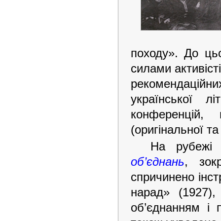
походу». До ць
силами активіст
рекомендаційн
української л
конференцій, 
(оригінальної та
На рубежі 
об’єднань
, зо
спричинено інст
нарад» (1927),
об’єднанням і 