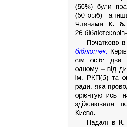
(56%) були прац
(50 осіб) та інш
Членами
К. б
26 бібліотекарів
Початково 
бібліотек.
Керів
сім осіб: два
одному – від ди
ім. РКП(б) та о
ради, яка прово
орієнтуючись н
здійснювала п
Києва.
Надалі в
К.