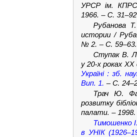
УРСР ім. КПРС.
1966. – С. 31–92
Рубанова Т.
истории / Руба
№ 2. – С. 59–63.
Ступак В. Л
у 20-х роках ХХ 
Україні : зб. на
Вип. 1.
– С. 24–2
Трач Ю. Фа
розвитку бібліот
палати. – 1998.
Тимошенко І
в УНІК (1926–19