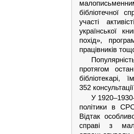
малописьменн
бібліотечної с
участі активіст
української кн
похід», програ
працівників тощ
Популярніст
протягом оста
бібліотекарі,
352 консультації
У 1920–1930-
політики в СР
Відтак особлив
справі з мал