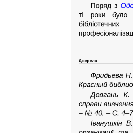
Поряд з
Оде
ті роки було 
бібліотечни
професіоналізаці
Джерела
Фридьева Н.
Красный библиот
Довгань К.
справи вивчення
– № 40. – С. 4–7
Іванушкін В
організації т