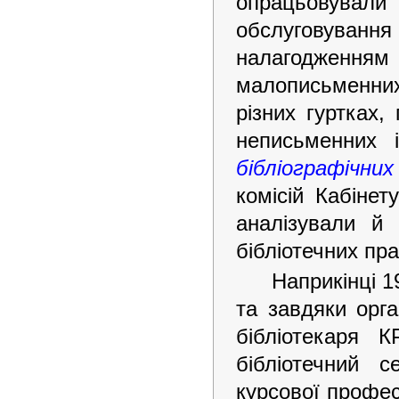
опрацьовували
обслуговування 
налагодженням
малописьменни
різних гуртках
неписьменних 
бібліографічних 
комісій Кабіне
аналізували й
бібліотечних пра
Наприкінці 19
та завдяки орг
бібліотекаря 
бібліотечний 
курсової профес