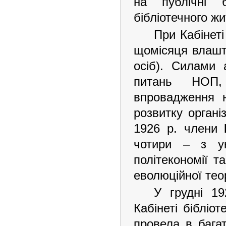
на публічні 
бібліотечного жи
При Кабінет
щомісяця влашто
осіб). Силами 
питань НОП,
впровадження н
розвитку органі
1926 р. члени
чотири – з ук
політекономії т
еволюційної теор
У грудні 19
Кабінеті бібліо
провела в багат