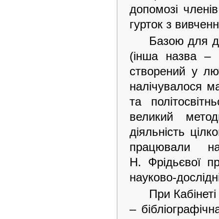
допомозі члені
гурток з вивченн
Базою для д
(інша назва – б
створений у лю
налічувалося ма
та політосвітн
великий метод
діяльність цілк
працювали на
Н. Фрідьєвої п
науково-дослідні
При Кабінеті
– бібліографічн