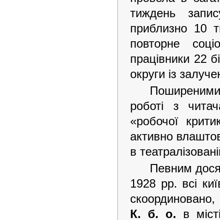
тиждень запис
приблизно 10 т
повторне соці
працівники 22 бі
округи із залуч
Поширеними
роботі з читач
«робочої крити
активно влаштову
в театралізовані
Певним дося
1928 рр. всі ки
скоординовано,
К. б. о.
в міс