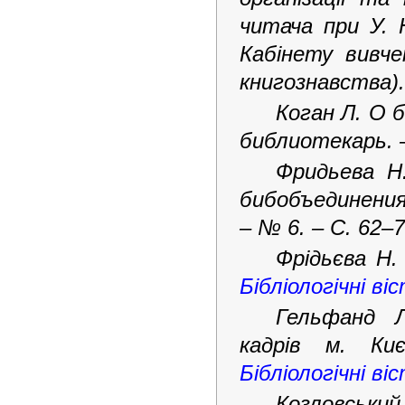
читача при У. Н
Кабінету вивч
книгознавства). 
Коган Л. О 
библиотекарь. –
Фридьева Н
бибобъединения
– № 6. – С. 62–7
Фрідьєва Н. 
Бібліологічні віс
Гельфанд Л
кадрів м. Киє
Бібліологічні ві
Козловськи