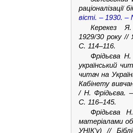
раціоналізації б
вісті. – 1930. –
Керекез Я.
1929/30 року //
С. 114–116.
Фрідьєва Н.
український чит
читач на Україн
Кабінету вивчан
/ Н. Фрідьєва. 
С. 116–145.
Фрідьєва Н
матеріалами об
УНІК’у) // Біб