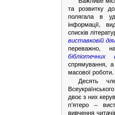
Важливе міс
та розвитку до
полягала в у
інформації, в
списків літерат
виставковій дія
переважно, на
бібліотечних 
спрямування, а
масової роботи.
Десять ч
Всеукраїнського
двоє з них керу
п’ятеро – вис
вивчення читачів