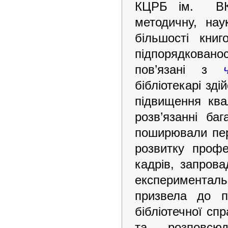
КЦРБ ім. ВКП(
методичну, нау
більшості книг
підпорядкованос
пов’язані з
бібліотекарі зд
підвищення квал
розв’язанні баг
поширювали пер
розвитку профес
кадрів, запрова
експериментальн
призвела до 
бібліотечної сп
та розповсю