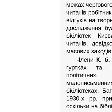
межах чергового
читачів-робітни
відгуків на твор
дослідження бу
бібліотек Києв
читачів, довідк
масових заходів
Члени
К. б.
гуртках та кл
політичних, 
малописьменн
бібліотеках. Ба
1930-х рр. при
оскільки на бібл