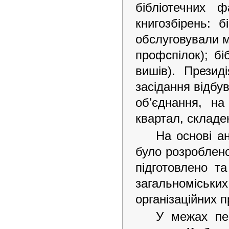
бібліотечних 
книгозбірень: б
обслуговували м
профспілок); бі
вишів). Прези
засідання відб
об’єднання, на
квартал, склад
На основі ан
було розроблено
підготовлено та
загальноміських
організаційних 
У межах пер