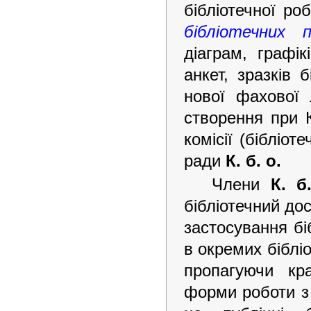
бібліотечної ро
бібліотечних п
діаграм, графі
анкет, зразків 
нової фахової
створення при К
комісії (бібліот
ради
К. б. о.
Члени
К. б.
бібліотечний до
застосування бі
в окремих біблі
пропагуючи кр
форми роботи з