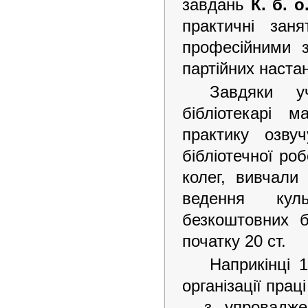
завдань
К. б. о
практичні зан
професійними з
партійних наста
Завдяки у
бібліотекарі 
практику озву
бібліотечної ро
колег, вивчали
ведення куль
безкоштовних б
початку 20 ст.
Наприкінці 
організації праці
– з упровадж