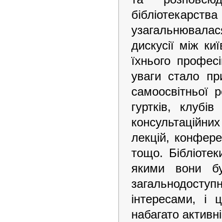
бібліотекарства
узагальнювалас
дискусії між к
їхнього профес
уваги стало при
самоосвітньої 
гуртків, клубів
консультаційних
лекцій, конфер
тощо. Бібліотек
якими вони б
загальнодосту
інтересами, і 
набагато активн