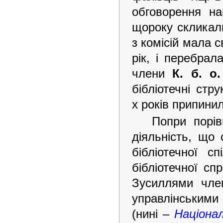
обговорення на
щороку скликали
з комісій мала 
рік, і перебрал
члени
К. б. о.
бібліотечні стр
х років припинил
Попри порі
діяльність, що 
бібліотечної с
бібліотечної сп
Зусиллями чл
управлінськими
(нині –
Націонал