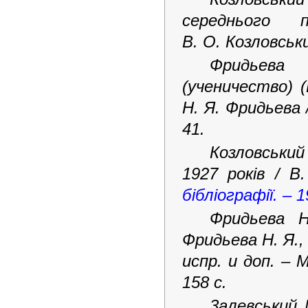
середнього 
В. О. Козловськ
Фридьева
(ученичество) 
Н. Я. Фридьева 
41.
Козловський
1927 років / В
бібліографії. – 
Фридьева 
Фридьева Н. Я., 
испр. и доп. –
158 с.
3алевський 