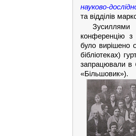
науково-дослід
та відділів марк
Зусиллями
конференцію з р
було вирішено о
бібліотеках) гу
запрацювали в б
«Більшовик»).