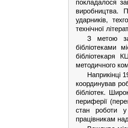
покладалося зав
виробництва. П
ударників, техг
технічної літера
З метою за
бібліотеками м
бібліотекаря К
методичного ком
Наприкінці 1
координував роб
бібліотек. Широ
периферії (пере
стан роботи у
працівникам над