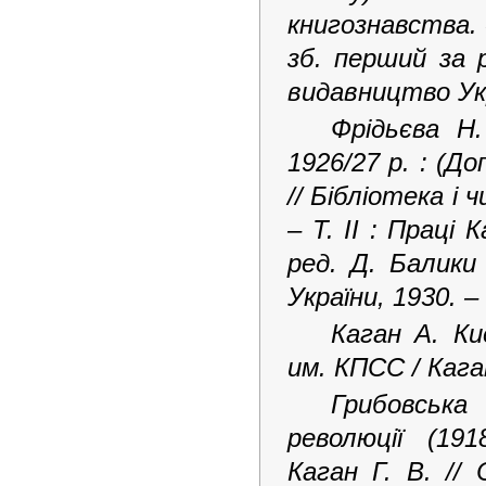
книгознавства. 
зб. перший за 
видавництво Укр
Фрідьєва Н.
1926/27 р. : (Д
// Бібліотека і
– Т. ІІ : Праці
ред. Д. Балики
України, 1930. –
Каган А. К
им. КПСС / Каган
Грибовська
революції (19
Каган Г. В. //