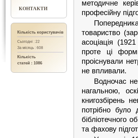
методичне кері
КОНТАКТИ
професійну підго
Попередни
товариство (зар
Кількість користувачів
асоціація (1921
Сьогодні : 22
За місяць : 608
проте ці форми
Кількість
проіснували нет
статей : 1086
не впливали.
Водночас нео
нагальною, оск
книгозбірень не
потрібно було 
бібліотечного о
та фахову підгот