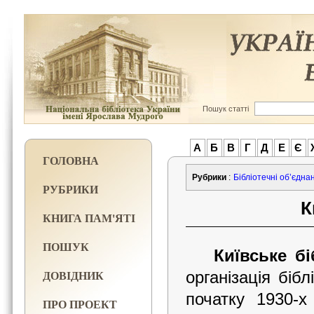
Пошук статті
А
Б
В
Г
Д
Е
Є
ГОЛОВНА
Рубрики
:
Бібліотечні об’єднанн
РУБРИКИ
К
КНИГА ПАМ'ЯТІ
ПОШУК
Київське б
ДОВІДНИК
організація біб
початку 1930-х
ПРО ПРОЕКТ