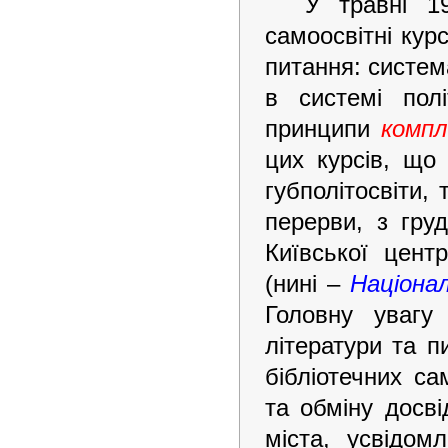
У травні 19
самоосвітні курс
питання: система
в системі полі
принципи
компл
цих курсів, що 
губполітосвіти,
перерви, з гру
Київської цент
(нині –
Націонал
Головну увагу
літератури та 
бібліотечних са
та обміну досві
міста, усвідом