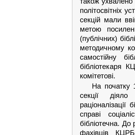
також ухвалено 
політосвітніх ус
секцій мали вві
метою посилен
(публічних) біб
методичному ко
самостійну бі
бібліотекаря К
комітетові.
На початку 1
секції діяло 
раціоналізації 
справі соціал
бібліотечна. До
фахівців КЦРБ