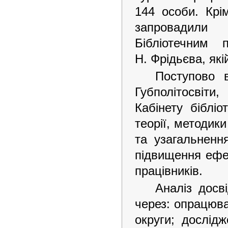
144 особи. Крі
запровадили 
Бібліотечним 
Н. Фрідьєва, які
Поступово в
Губполітосвіти
Кабінету біблі
теорії, методики
та узагальнення
підвищення ефек
працівників.
Аналіз досв
через: опрацюван
округи; дослідж