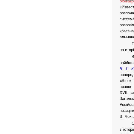
бібліогр
«Извес
розпоча
систем
розробл
краєзн
альмана
П
на стор
В
найбіль
В. Г. К
поперед
«Вінок 
працю 
XVIII с
Загалом
Російсь
позиція
В. Чехі
С
з істор