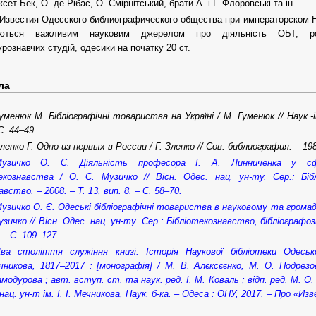
сет-Бек, О. де Рібас, О. Смірнітський, брати А. і Г. Флоровські та ін.
Известия Одесского библиографического общества при императорском 
ються важливим науковим джерелом про діяльність ОБТ, розви
урознавчих студій, одесики на початку 20 ст.
ла
уменюк М. Бібліографічні товариства на Україні / М. Гуменюк // Наук.-
С. 44–49.
ленко Г. Одно из первых в России / Г. Зленко // Сов. библиография. – 198
узичко О. Є. Діяльність професора І. А. Линниченка у сфер
текознавства / О. Є. Музичко // Вісн. Одес. нац. ун-ту. Сер.: Бiб
вство. – 2008. – Т. 13, вип. 8. – С. 58–70.
узичко О. Є. Одеські бібліографічні товариства в науковому та гром
узичко // Вісн. Одес. нац. ун-ту. Сер.: Бiблiотекознавство, бiблiографо
 – С. 109–127.
ва століття служіння книзі. Історія Наукової бібліотеки Одеськ
ечникова, 1817–2017 : [монографія] / М. В. Алєксєєнко, М. О. Подрез
амодурова ; авт. вступ. ст. та наук. ред. І. М. Коваль ; відп. ред. М. О.
 нац. ун-т ім. І. І. Мечникова, Наук. б-ка. – Одеса : ОНУ, 2017. – Про «И