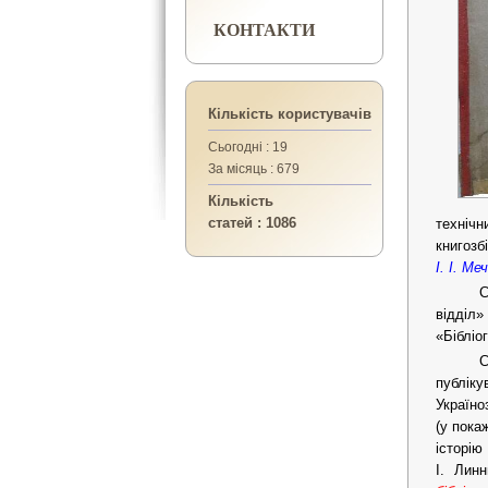
КОНТАКТИ
Кількість користувачів
Сьогодні : 19
За місяць : 679
Кількість
статей : 1086
техніч
книгозб
І. І. Ме
С
відділ»
«Бібліо
С
публіку
Україно
(у пока
історі
І. Лин