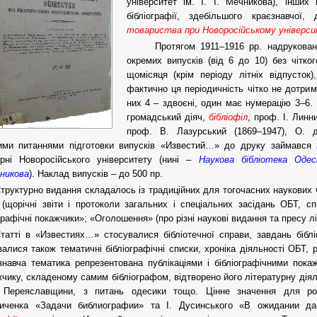
університет ім. І. І. Мечникова), інших
бібліографії, здебільшого краєзнавчої,
товариства при Новоросійському універс
Протягом 1911–1916 рр. надрукован
окремих випусків (від 6 до 10) без чітко
щомісяця (крім періоду літніх відпусток
фактично ця періодичність чітко не дотри
них 4 – здвоєні, один має нумерацію 3–6.
громадський діяч,
бібліофіл
, проф. І. Линн
проф. В. Лазурський (1869–1947), О. де
ними питаннями підготовки випусків «Известий…» до друку займався
ірні Новоросійського університету (нині –
Наукова бібліотека Одес
чникова
). Наклад випусків – до 500 пр.
труктурно видання складалось із традиційних для тогочасних наукових ча
 (щорічні звіти і протоколи загальних і спеціальних засідань ОБТ, спи
графічні покажчики»; «Оголошення» (про різні наукові видання та пресу 
татті в «Известиях…» стосувалися бібліотечної справи, завдань бібліогр
валися також тематичні бібліографічні списки, хроніка діяльності ОБТ, ре
знавча тематика репрезентована публікаціями і бібліографічними пок
жчику, складеному самим бібліографом, відтворено його літературну діяль
ю Переяславщини, з питань одесики тощо. Цінне значення для розв
ниченка «Задачи библиографии» та І. Дусинського «В ожидании 