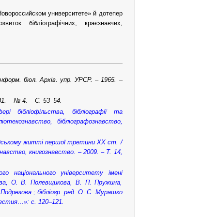
Новороссийском университете» й дотепер
ток бібліографічних, краєзнавчих,
інформ. бюл. Архів. упр. УРСР. – 1965. –
1. – № 4. – С. 53–54.
і бібліофільства, бібліографії та
лiотекознавство, бiблiографознавство,
адському житті першої третини ХХ ст. /
знавство, книгознавство. – 2009. – Т. 14,
ого національного університету імені
ова, О. В. Полевщикова, В. П. Пружина,
 Подрезова ; бібліогр. ред. О. С. Мурашко
звестия…»: с. 120–121.