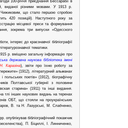
агоди 100-річчя приєднання Бессарабії в
, виданої різними мовами. У 1913 р.
. Чижиковим, що стало першою спробою
тить 420 позицій). Наступного року за
єстрацію місцевої преси та формування
дання, зокрема три випуски «Одесского
оти, інтерес до краєзнавчої бібліографії
 літературознавчої тематики.
 1915 р. вміщено загальну інформацію про
ська державна наукова бібліотека імені
Н. Каразіна
), звіти про їхню роботу за
ережите» (1912), літературний
альманах
 і польських поетів» (1912), біографічну
иків Полтавської губернії з половини
вская старина» (1911) та інші видання.
на тлі інших наукових видань на теренах
ленів ОБТ, що стояли на проукраїнських
аров, В. та Н. Лазурські, М. Слабченко,
 рр. опублікував бібліографічний покажчик
реселенства), П. Біциллі, І. Линниченко,