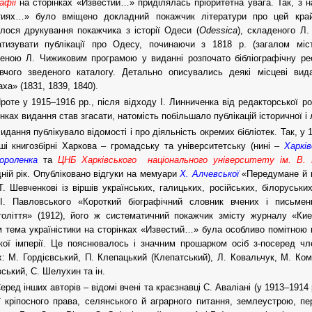
афії
на сторінках «Известий…» приділялась пріоритетна увага. Так, з н
тиях…» було вміщено докладний покажчик літератури про цей край
лося друкування покажчика з історії Одеси (
Odessica
), складеного Л
атизувати публікації про Одесу, починаючи з 1818 р. (загалом міс
еною Л. Чижиковим програмою у виданні розпочато бібліографічну ре
авчого зведеного каталогу. Детально описувались деякі місцеві ви
ха» (1831, 1839, 1840).
роте у 1915–1916 рр., після відходу І. Линниченка від редакторської роб
інках видання став згасати, натомість побільшало публікацій історичної і
идання публікувало відомості і про діяльність окремих бібліотек. Так, у
ші книгозбірні Харкова – громадську та університетську (нині –
Харків
ороленка
та
ЦНБ Харківського національного університету ім. В. 
ній рік. Опубліковано відгуки на мемуари
Х. Алчевської
«Передумане й п
Т. Шевченкові із віршів українських, галицьких, російських, білоруських
І. Павловського «Короткий біографічний словник вчених і письменн
толіття» (1912), його ж систематичний покажчик змісту журналу «Кие
 тема україністики на сторінках «Известий…» була особливо помітною 
кої імперії. Це пояснювалось і значним прошарком осіб з-посеред ч
х: М. Гордієвський, П. Клепацький (Клепатський), Л. Ковальчук, М. Ком
вський, С. Шелухин та ін.
еред інших авторів – відомі вчені та краєзнавці С. Аваліані (у 1913–1914
ії кріпосного права, селянського й аграрного питання, землеустрою, пе