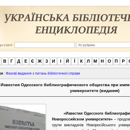
к статті
В
Г
Д
Е
Є
Ж
З
И
І
Й
Ї
К
Л
М
Н
О
П
Р
ки
:
Фахові видання з питань бібліотечної справи
Известия Одесского библиографического общества при имп
университете (видання)
«Известия Одесского библиограф
Новороссийском университете»
– продо
групи викладачів Новоросійського уніве