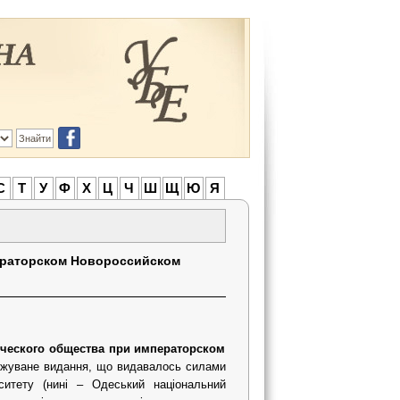
С
Т
У
Ф
Х
Ц
Ч
Ш
Щ
Ю
Я
ераторском Новороссийском
ического общества при императорском
вжуване видання, що видавалось силами
рситету (нині – Одеський національний