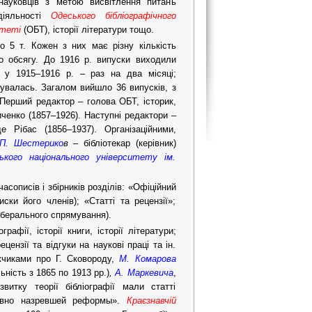
 науковців з метою висвітлення питань
 діяльності
Одеського бібліографічного
итеті
(ОБТ), історії літератури тощо.
о 5 т. Кожен з них має різну кількість
го обсягу. До 1916 р. випуски виходили
), у 1915–1916 р. – раз на два місяці;
мувалась. Загалом вийшло 36 випусків, з
 Перший редактор – голова
ОБТ, історик,
иченко (1857–1926). Наступні редактори –
 Рібас (1856–1937). Організаційними,
П. Шестерико
в –
бібліотекар (керівник)
ького національного університету ім.
сописів і збірників розділів: «Офіційний
ски його членів); «Статті та рецензії»;
ліберального спрямування).
афії, історії книги, історії літератури;
цензії та відгуки на наукові праці та ін.
ажчиками про Г. Сковороду,
М. Комарова
ність з 1865 по 1913 рр.)
,
А.
Маркевича
,
итку теорії бібліографії мали статті
давно назревшей реформы».
Краєзнавчій