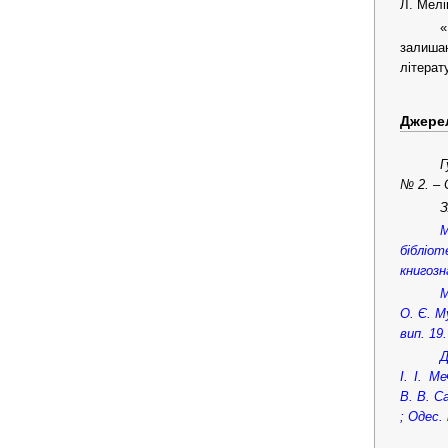
Л. Мелік
«
залиша
літерат
Джере
Г
№ 2. – 
З
М
бібліо
книгозна
М
О. Є. М
вип. 19.
Д
І. І. М
В. В. С
; Одес.