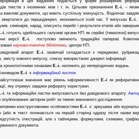
нформація в цих виданнях подається у формі розширених рефер
дів текстів з іноземних мов і т. ін. Цільове призначення
Е.-і.
– якомо
ш важливі документи, що мають суспільну значущість. Водночас завдя
 звертатися до першоджерел, економиться їхній час. У випусках
Е.-і.
т
умів, семінарів, нарад, описують перебіг і результати етапів або заверш
.-і.
готують здебільшого галузеві органи НТІ як серійні (тематичні) випу
онні версії
Е.-і.
поступово змінюють традиційні паперові. Компле
ізовані
нау­ко­во-технічні бібліотеки
, центри НТІ.
овідковий апарат
Е.-і.
зазвичай складається з передмови, рубрикаці
в, змісту кожного випуску, списку використаних джерел інформації.
а хронологічними ознаками
Е.-і.
належить до неперіодичних видань.
ізновидом
Е.-і
. є
інформаційний листок
.
айсуттєвіше значення має рівень інформативності
Е.-і
як реферативног
ції, яку отримує завдяки реферату користувач.
.-і.
та інформаційні листки випускаються без довідкового апарату.
Авто
 опублікованих автором робіт за темою виконаного дослідження.
иповими конструктивними особливостями
Е.-і
. є: аркушева або журналь
к (або ж текст починається на першій сторінці одразу після назви ви
відсутність ілюстрацій, але з таблицями, формулами, схемами, графік
ервинного документа.