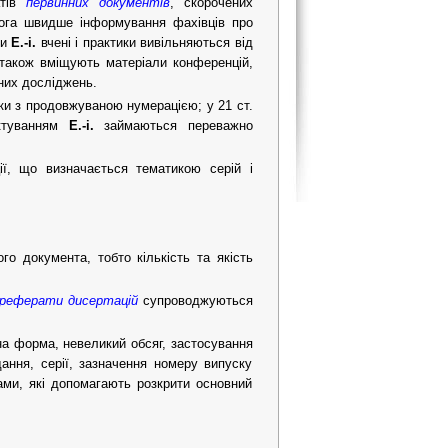
атів
первинних документів
, скорочених
га швидше інформування фахівців про
ки
Е.-і.
вчені і практики вивільняються від
акож вміщують матеріали конференцій,
ених досліджень.
ски з продовжуваною нумерацією; у 21 ст.
к­туванням
Е.-і.
займаються переважно
ї, що визначається тематикою серій і
о документа, тобто кількість та якість
реферати дисертацій
супроводжуються
на форма, невеликий обсяг, застосування
дання, серії, зазначення номеру випуску
ами, які допомагають розкрити основний