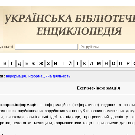
к статті
В
Г
Д
Е
Є
Ж
З
И
І
Й
Ї
К
Л
М
Н
О
П
Р
ки
:
Інформація. Інформаційна діяльність
Експрес-інформація
кспрес-інформація
–
інформаційне (реферативне) видання з розш
альніших опублікованих зарубіжних чи неопублікованих вітчизняних доку
тя, винаходи, оригінальні ідеї та підходи, прогресивний досвід у рі
рства, педагогіки, медицини, фармацевтики тощо і призначене для опер
.