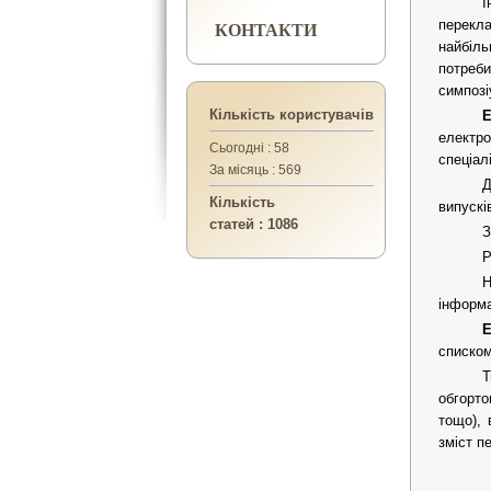
І
КОНТАКТИ
перекла
найбіль
потреби
симпозі
Кількість користувачів
Е
електр
Сьогодні : 58
спеціал
За місяць : 569
Д
Кількість
випускі
статей : 1086
З
Р
Н
інформа
Е
списком
Т
обгорто
тощо), 
зміст п