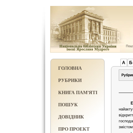
Пошу
А
Б
ГОЛОВНА
Рубри
РУБРИКИ
КНИГА ПАМ'ЯТІ
ПОШУК
Е
найакту
відкрит
ДОВІДНИК
господа
змістом
ПРО ПРОЕКТ