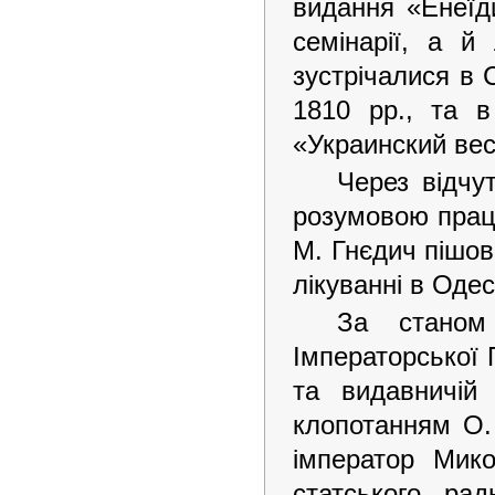
видання «Енеїд
семінарії, а й
зустрічалися в 
1810 рр., та в
«Украинский вес
Через відчу
розумовою праце
М. Гнєдич пішов
лікуванні в Одес
За станом
Імператорської 
та видавничій
клопотанням О. 
імператор Мик
статського ра