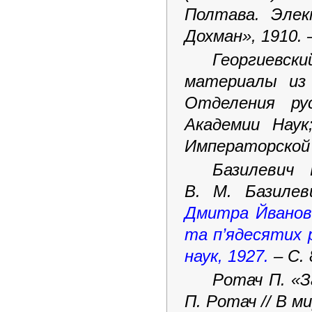
Полтава. Элек
Дохман», 1910. –
Георгиевск
материалы из 
Отделения ру
Академии Нау
Императорской Ак
Базилевич
В. М. Базиле
Дмитра Йванови
та п’ядесятих ро
наук, 1927.
– С.
Ротач П. «З
П. Ротач // В ми