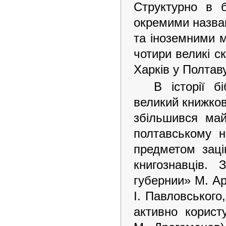
Структурно в б
окремими назвам
та іноземними 
чотири великі с
Харків у Полтаву
В історії 
великий книжков
збільшився май
полтавському н
предметом зацік
книгознавців.
губернии» М. Ара
І. Павловського
активно корист