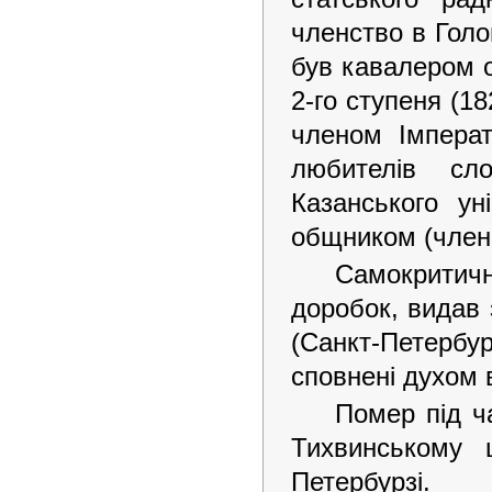
членство в Голо
був кавалером о
2-го ступеня (1
членом Імперат
любителів сло
Казанського ун
общником (член
Самокрити
доробок, видав 
(Санкт-Петербу
сповнені духом
Помер під ч
Тихвинському 
Петербурзі.