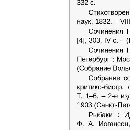
332 с.
Стихотворен
наук, 1832. – VII
Сочинения Г
[4], 303, IV с. 
Сочинения Н
Петербург ; Мос
(Собрание Вольф
Собрание со
критико-биогр.
Т. 1–6. – 2-е и
1903 (Санкт-Пет
Рыбаки : И
Ф. А. Иогансон