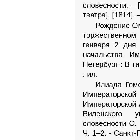
словесности. – 
театра], [1814]. 
Рождение Ом
торжественном 
генваря 2 дня,
начальства Им
Петербург : В ти
: ил.
Илиада Гоме
Императорской
Императорской 
Виленского 
словесности С. 
Ч. 1–2. - Санкт-