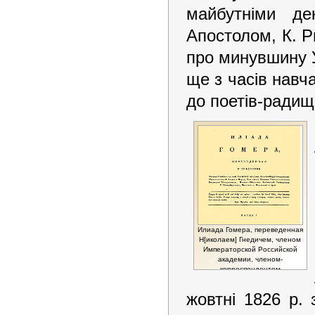
майбутніми д
Апостолом, К. Р
про минувшину 
ще з часів навч
до поетів-радищ
Илиада Гомера, переведенная
Н[иколаем] Гнедичем, членом
Императорской Российской
академии, членом-
корреспондентом
Императорской Академии
наук, почетным членом
жовтні 1826 р.
Императорского Виленского
университета, членом