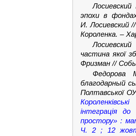
Лосиевский
эпохи в фондах
И. Лосиевский //
Короленка. – Хар
Лосиевский
частина якої з
Фризман // Собы
Федорова 
благодарный сын
Полтавської ОУН
Короленківськ
інтеграція до
простору» : мат
Ч. 2 ; 12 жовт