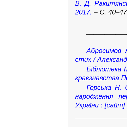
В. Д. Ракитянсь
2017.
– С. 40–47
___________
Абросимов Л
стих / Александ
Бібліотека 
краєзнавства По
Горська Н. 
народження пер
України : [сайт]