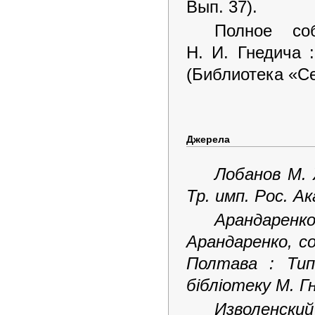
Вып. 37).
Полное со
Н. И. Гнедича :
(Библиотека «Се
Джерела
Лобанов М. 
Тр. имп. Рос. Ака
Арандаренк
Арандаренко, со
Полтава : Тип
бібліотеку М. Гн
Изволенский