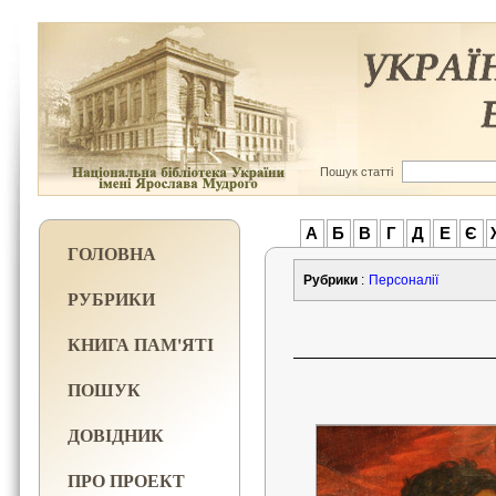
Пошук статті
А
Б
В
Г
Д
Е
Є
ГОЛОВНА
Рубрики
:
Персоналії
РУБРИКИ
КНИГА ПАМ'ЯТІ
ПОШУК
ДОВІДНИК
ПРО ПРОЕКТ