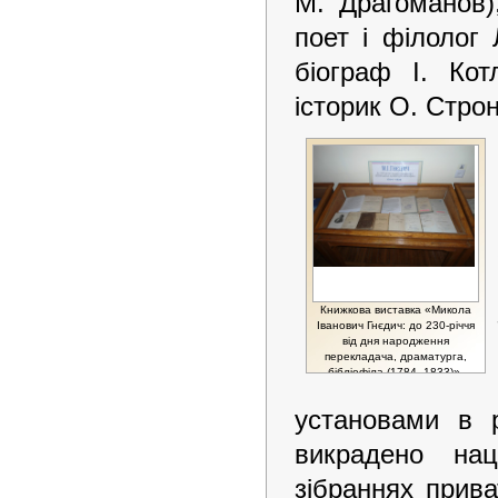
М. Драгоманов),
поет і філолог
біограф І. Кот
історик О. Стро
Книжкова виставка «Микола
Іванович Гнєдич: до 230-річчя
від дня народження
перекладача, драматурга,
бібліофіла (1784–1833)»,
Національні історична
бібліотека України, 2014.
установами в р
викрадено нац
зібраннях прива