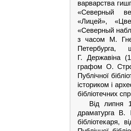
варварства гиш
«Северный ве
«Лицей», «Цве
«Северный набл
з часом М. Гнє
Петербурга,
Г. Державіна (
графом О. Стро
Публічної бібліо
істориком і арх
бібліотечних спр
Від липня 1
драматурга В. 
бібліотекаря, в
Публічної біблі