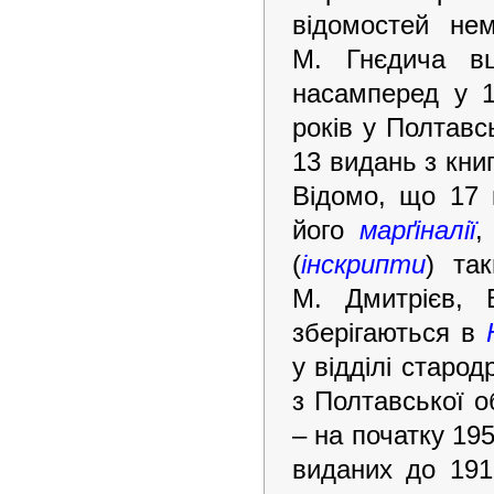
відомостей нем
М. Гнєдича вц
насамперед у 1
років у Полтавс
13 видань з кни
Відомо, що 17 
його
марґіналії
(
інскрипти
) та
М. Дмитрієв, 
зберігаються в
у відділі старод
з Полтавської о
– на початку 195
виданих до 191