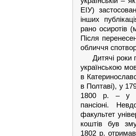
українській – я
ЕІУ) застосова
інших публікац
рано осиротів (
Після перенесен
обличчя спотвор
Дитячі роки 
українською мов
в Катеринославс
в Полтаві), у 17
1800 р. – у М
пансіоні. Нев
факультет уніве
коштів був зм
1802 р. отримав