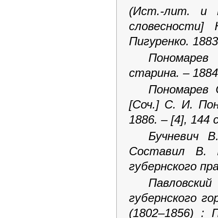
(Ист.-лит. и 
словесности] 
Пигуренко. 1883.
Пономарев 
старина. – 1884.
Пономарев 
[Соч.] С. И. П
1886. – [4], 144 с
Бучневич В
Составил В. 
губернского пра
Павловский
губернского го
(1802–1856) : 