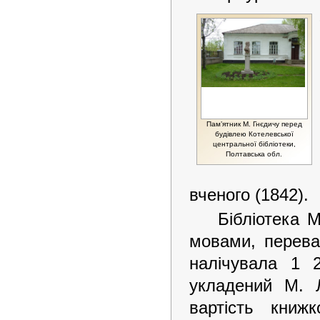
Пам’ятник М. Гнєдичу перед
будівлею Котелевської
центральної бібліотеки,
Полтавська обл.
вченого (1842).
Бібліотека 
мовами, переваж
налічувала 1 2
укладений М. 
вартість книж