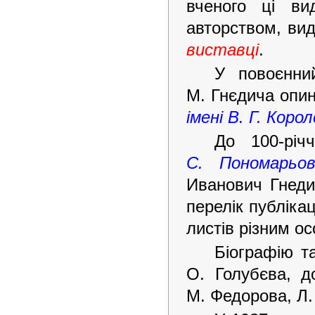
вченого ці ви
авторством, вид
виставці
.
У повоєнни
М. Гнєдича опи
імені В. Г. Коро
До 100-річ
С. Пономарьо
Иванович Гнеди
перелік публікац
листів різним ос
Біографію т
О. Голубєва, д
М. Федорова, Л. 