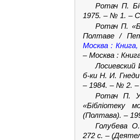
Ротач П. Бі
1975. – № 1. – 
Ротач П. «Б
Полтаве / Пе
Москва : Книга,
– Москва : Книга
Лосиевский 
б-ки Н. И. Гнед
– 1984. – № 2. –
Ротач П. У
«Бібліотеку 
(Полтава). – 199
Голубева О.
272 с. – (Деят