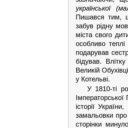
української (м
Пишався тим, щ
забув рідну мов
міста свого дит
особливо теплі 
подарував сестр
бідував. Влітку
Великій Обухівці
у Котельві.
У 1810-ті р
Імператорської 
історії України
замальовки про 
сторінки минул