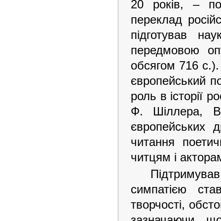
20 років, – п
обществ любителей
словесности С.
переклад росій
Петербургского, Московского,
Казанского и проч. Ч. 1. Санкт-
Петербург, 1829. ХV, 332 с.
підготував нау
передмовою оп
обсягом 716 с.)
європейський по
роль в історії 
Ф. Шіллера, В
європейських д
читання поетич
читцям і актора
Підтримува
симпатією став
творчості, обст
зазначаючи, щ