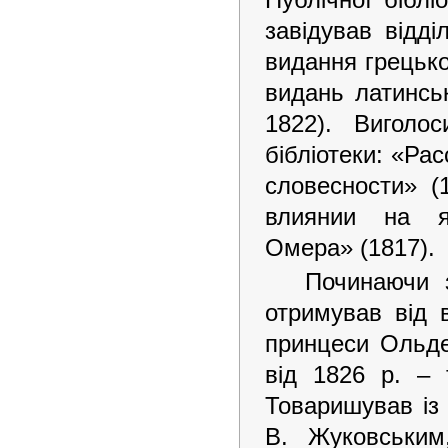
завідував відді
видання грецько
видань латинсь
1822). Виголо
бібліотеки: «Р
словесности» (
влиянии на я
Омера» (1817).
Починаючи з
отримував від 
принцеси Ольден
від 1826 р. – 
Товаришував із
В. Жуковським