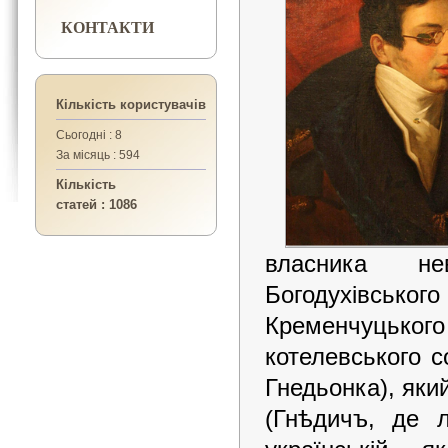
КОНТАКТИ
Кількість користувачів
Сьогодні : 8
За місяць : 594
Кількість
статей : 1086
власника н
Богодухівськ
Кременчуцьког
котелевського с
Гнедьонка), яки
(Гнѣдичъ, де л