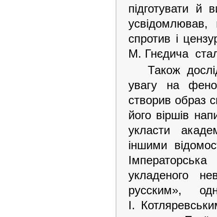
підготувати й 
усвідомлював,
спротив і цензу
М. Гнєдича стал
Також дослі
увагу на фено
створив образ с
його віршів нап
укласти акаде
іншими відомос
Імператорська
укладеного не
русским», о
І. Котляревськи