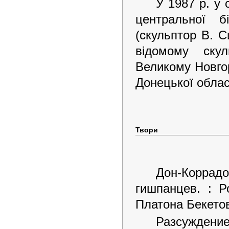
У 1987 р. у 
центральної б
(скульптор В. С
відомому скул
Великому Новгор
Донецької област
Твори
Дон-Коррад
гишпанцев. : Р
Платона Бекетов
Разсужден