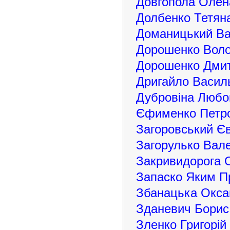
Довгопола Олен
Долбенко Тетяна
Доманицький Ва
Дорошенко Воло
Дорошенко Дмит
Дригайло Васил
Дубровіна Любо
Єфименко Петр
Загоровський Є
Загорулько Вал
Закривидорога 
Запаско Яким П
Збанацька Окса
Зданевич Борис
Зленко Григорій