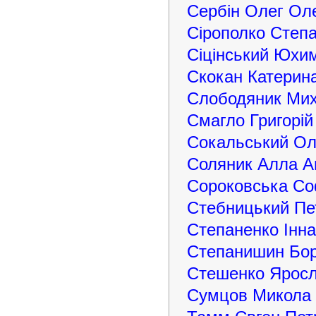
Сербін Олег Ол
Сірополко Степ
Сіцінський Юхи
Скокан Катерина
Слободяник Ми
Смагло Григорій
Сокальський Ол
Соляник Алла А
Сороковська Со
Стебницький Пе
Степаненко Інна
Степанишин Бор
Стешенко Яросл
Сумцов Микола