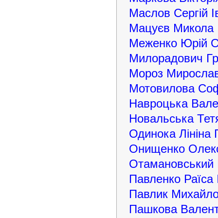
Маслов Сергій І
Мацуєв Микола 
Меженко Юрій О
Милорадович Гр
Мороз Миросла
Мотовилова Соф
Навроцька Вале
Новальська Тет
Одинока Лініна 
Онищенко Олек
Отамановський 
Павленко Раїса 
Павлик Михайло
Пашкова Валент