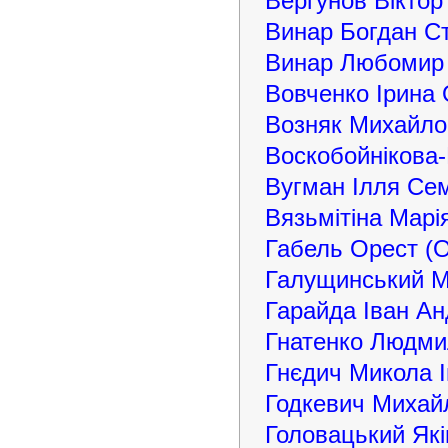
Вергунов Віктор
Винар Богдан С
Винар Любомир 
Вовченко Ірина
Возняк Михайло
Воскобойнікова-
Вугман Ілля Се
Вязьмітіна Марія
Габель Орест (
Галущинський 
Гарайда Іван Ан
Гнатенко Людми
Гнєдич Микола 
Годкевич Михай
Головацький Як