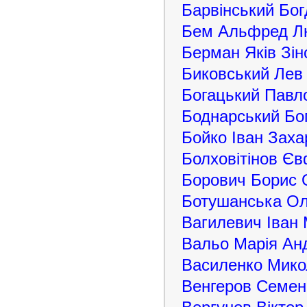
Барвінський Бо
Бем Альфред Лю
Берман Яків Зін
Биковський Лев
Богацький Павл
Боднарський Бо
Бойко Іван Заха
Болховітінов Є
Борович Борис 
Ботушанська Ол
Вагилевич Іван
Вальо Марія Анд
Василенко Мико
Венгеров Семен