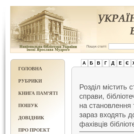
Пошук статті
А
Б
В
Г
Д
Е
Є
ГОЛОВНА
РУБРИКИ
Розділ містить с
КНИГА ПАМ'ЯТІ
справи, бібліоте
на становлення т
ПОШУК
зараз входять д
ДОВІДНИК
фахівців бібліот
ПРО ПРОЕКТ