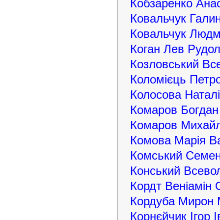
Кобзаренко Анас
Ковальчук Галин
Ковальчук Людм
Коган Лев Рудо
Козловський Вс
Коломієць Петр
Колосова Наталі
Комаров Богдан
Комаров Михай
Комова Марія В
Комський Семе
Конський Всево
Кордт Веніамін
Кордуба Мирон
Корнєйчик Ігор 