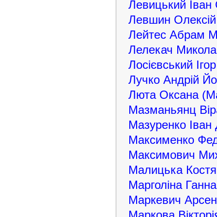
Левицький Іван
Левшин Олексій 
Лейтес Абрам 
Лелекач Микола
Лосієвський Іго
Лучко Андрій Й
Люта Оксана (Ма
Мазманьянц Вір
Мазуренко Іван
Максименко Фед
Максимович Ми
Малицька Костя
Марголіна Ганна
Маркевич Арсен
Маркова Вікторі