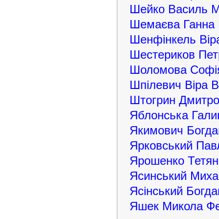
Шейко Василь 
Шемаєва Ганна 
Шенфінкель Вір
Шестериков Пет
Шоломова Софія
Шпілевич Віра 
Штогрин Дмитр
Яблонська Гали
Якимович Богда
Ярковський Пав
Ярошенко Тетян
Ясинський Миха
Ясінський Богд
Яшек Микола Ф