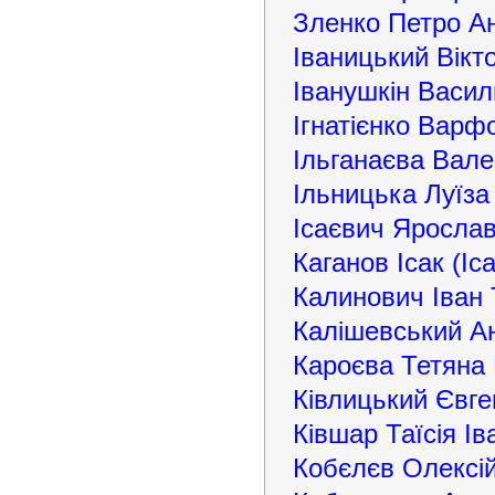
Зленко Петро А
Іваницький Вікт
Іванушкін Васи
Ігнатієнко Варф
Ільганаєва Вал
Ільницька Луїза
Ісаєвич Яросла
Каганов Ісак (Іс
Калинович Іван
Калішевський Ан
Кароєва Тетяна 
Ківлицький Євг
Ківшар Таїсія Ів
Кобєлєв Олексі