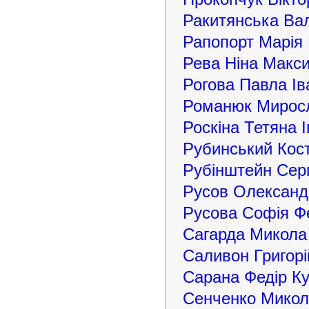
Ракитянська Ва
Рапопорт Марія
Рева Ніна Макс
Рогова Павла Ів
Романюк Мирос
Роскіна Тетяна І
Рубинський Кос
Рубінштейн Серг
Русов Олександ
Русова Софія Ф
Сагарда Микола
Саливон Григор
Сарана Федір К
Сенченко Микол