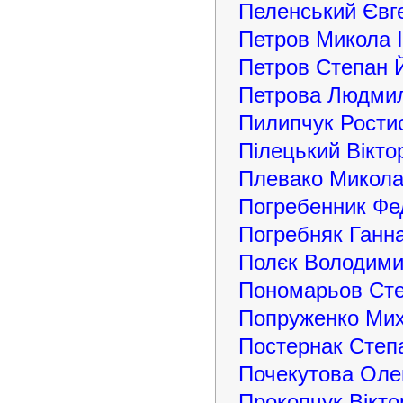
Пеленський Євг
Петров Микола 
Петров Степан 
Петрова Людмил
Пилипчук Рости
Пілецький Вікт
Плевако Микола
Погребенник Фе
Погребняк Ганна
Полєк Володими
Пономарьов Сте
Попруженко Мих
Постернак Степ
Почекутова Олен
Прокопчук Вікт