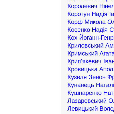
Королевич Ніне
Коротун Надія І
Корф Микола О
Косенко Надія С
Кох Йоганн-Генр
Криловський Ам
Кримський Агат
Крип'якевич Іва
Кровицька Апол
Кузеля Зенон Ф
Кунанець Наталі
Кушнаренко Нат
Лазаревський О
Левицький Воло