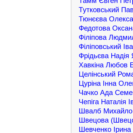
Тамм Євген Пет
Тутковський Па
Тюнєєва Олекса
Федотова Оксан
Філіпова Людми
Філіповський І
Фрідьєва Надія 
Хавкіна Любов 
Целінський Ром
Цуріна Інна Оле
Чачко Ада Семе
Чепіга Наталія І
Швалб Михайло 
Швецова (Швецо
Шевченко Ірина