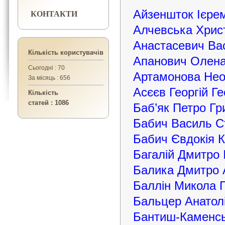
КОНТАКТИ
Айзеншток Ієре
Алчевська Хрис
Анастасевич Ва
Кількість користувачів
Апанович Олена
Сьогодні : 70
Артамонова Нео
За місяць : 656
Асєєв Георгій Ге
Кількість
статей : 1086
Баб’як Петро Гр
Бабич Василь С
Бабич Євдокія К
Багалій Дмитро 
Балика Дмитро 
Баллін Микола 
Бальцер Анатолі
Бантиш-Каменсь