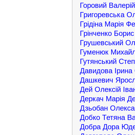
Горовий Валері
Григоревська Ол
Грідіна Марія Ф
Грінченко Бори
Грушевський Ол
Гуменюк Михайл
Гутянський Степ
Давидова Ірина
Дашкевич Ярос
Дей Олексій Іва
Деркач Марія Де
Дзьобан Олекса
Добко Тетяна В
Добра Дора Юде