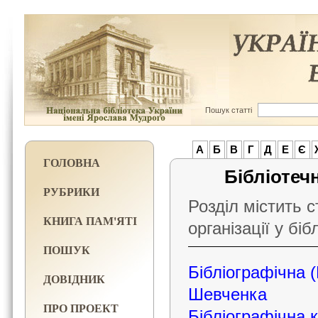
Пошук статті
А
Б
В
Г
Д
Е
Є
ГОЛОВНА
Бібліотечн
РУБРИКИ
Розділ містить ст
КНИГА ПАМ'ЯТІ
організації у біб
ПОШУК
Бібліографічна (
ДОВІДНИК
Шевченка
ПРО ПРОЕКТ
Бібліографічна к