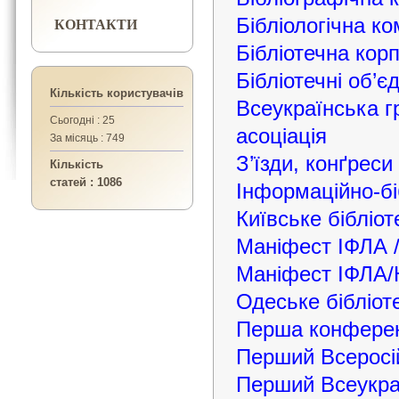
КОНТАКТИ
Бібліологічна к
Бібліотечна кор
Бібліотечні об’є
Кількість користувачів
Всеукраїнська г
Сьогодні : 25
асоціація
За місяць : 749
З’їзди, конґреси 
Кількість
статей : 1086
Інформаційно-бі
Київське бібліо
Маніфест ІФЛА /
Маніфест ІФЛА/
Одеське бібліот
Перша конференц
Перший Всеросійс
Перший Всеукраїн