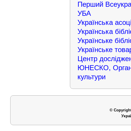
Перший Всеукраї
УБА
Українська асоці
Українська біблі
Українське бібл
Українське това
Центр досліджен
ЮНЕСКО, Організ
культури
© Copyright
Укра