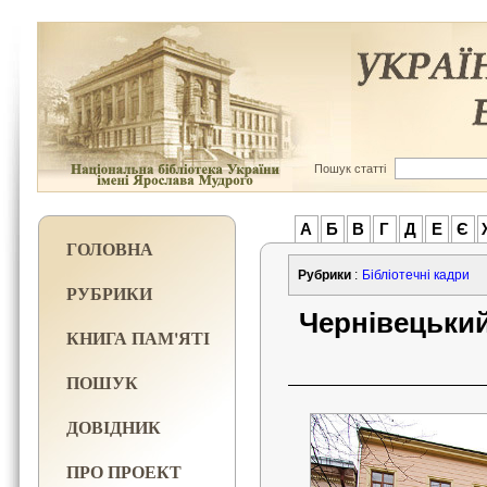
Пошук статті
А
Б
В
Г
Д
Е
Є
ГОЛОВНА
Рубрики
:
Бібліотечні кадри
РУБРИКИ
Чернівецький
КНИГА ПАМ'ЯТІ
ПОШУК
ДОВІДНИК
ПРО ПРОЕКТ