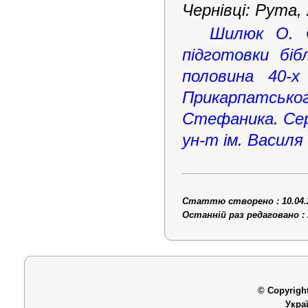
Чернівці: Рута, 
Шилюк О. С
підготовки біб
половина 40-
Прикарпатськ
Стефаника. Сері
ун-т ім. Василя
Статтю створено : 10.04.
Останній раз редаговано : 
© Copyright
Укра