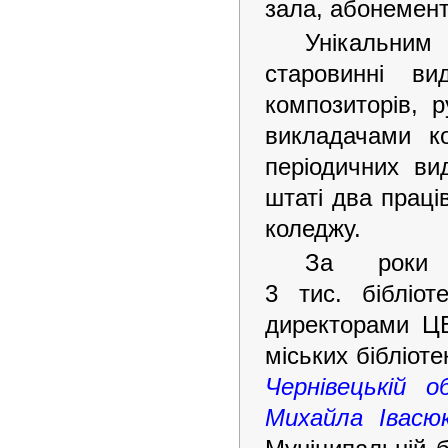
зала, абонемент
Унікальним 
старовинні ви
композиторів, 
викладачами к
періодичних ви
штаті два праці
коледжу.
За роки д
3 тис. бібліо
директорами ЦБ
міських бібліоте
Чернівецькій о
Михайла Івасю