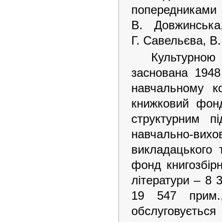
попередникам
В. Довжинська
Г. Савельєва, В
Культурною
заснована 1948
навчальному ко
книжковий фон
структурним п
навчально-ви
викладацького 
фонд книгозбірн
літератури – 8 
19 547 пр
им
обслуговується