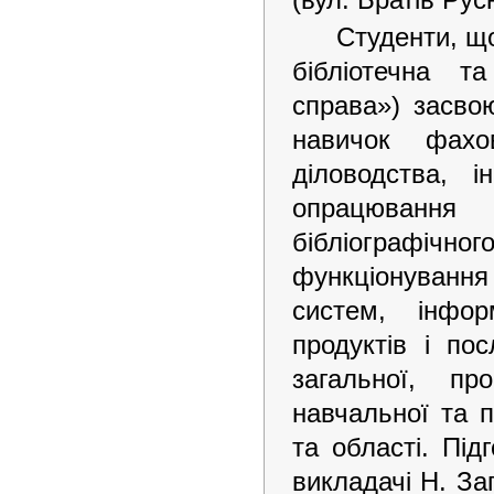
Студенти, щ
бібліотечна та
справа») засво
навичок фахо
діловодства, і
опрацювання
бібліографічно
функціонування
систем, інфор
продуктів і по
загальної, пр
навчальної та п
та області. Під
викладачі Н. Заг