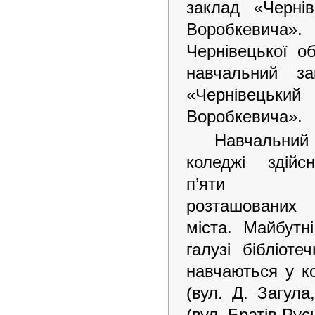
заклад «Черні
Воробкевича».
Чернівецької о
навчальний з
«Чернівецьки
Воробкевича».
Навчальний
коледжі здійс
п’яти ко
розташованих
міста. Майбутн
галузі бібліоте
навчаються у к
(вул. Д. Загул
(вул. Братів Русн