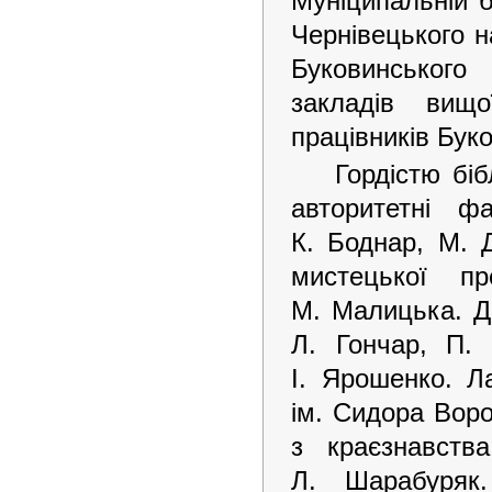
Муніципальній б
Чернівецького н
Буковинського
закладів вищ
працівників Бук
Гордістю біб
авторитетні фа
К. Боднар, М. 
мистецької п
М. Малицька. Д
Л. Гончар, П. 
І. Ярошенко. Л
ім. Сидора Воро
з краєзнавств
Л. Шарабуряк