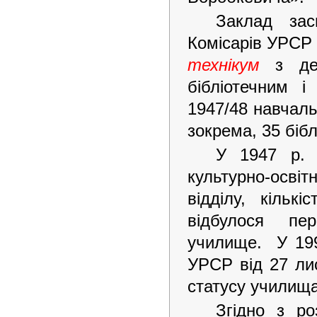
Заклад зас
Комісарів УРСР 
технікум
з ден
бібліотечним 
1947/48 навчаль
зокрема, 35 бібл
У 1947 р. 
культурно-освітн
відділу, кільк
відбулося пер
училище. У 1990
УРСР від 27 ли
статусу училища
Згідно з ро