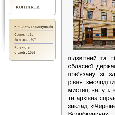
КОНТАКТИ
Кількість користувачів
Сьогодні : 21
За місяць : 607
Кількість
статей : 1086
підзвітний та 
обласної держав
пов’язану зі з
рівня «молодший
мистецтва, у т. 
та архівна спр
заклад «Чернів
Воробкевича».