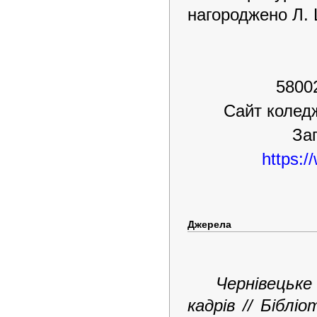
нагороджено Л.
58002
Сайт коле
За
https:
Джерела
Чернівецьк
кадрів // Біблі