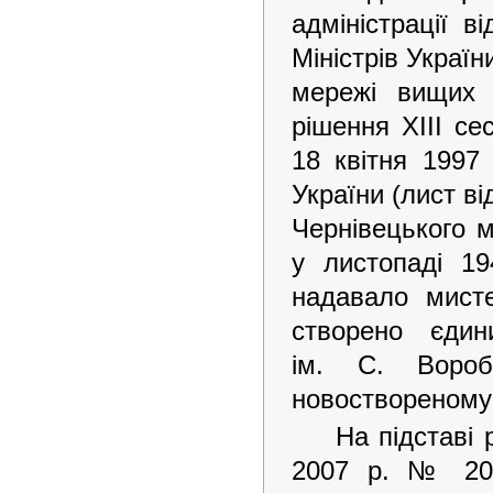
адміністрації 
Міністрів Украї
мережі вищих т
рішення ХІІІ се
18 квітня 1997 
України (лист ві
Чернівецького 
у листопаді 19
надавало мисте
створено єди
ім. С. Воробк
новоствореному
На підставі 
2007 р. № 20-