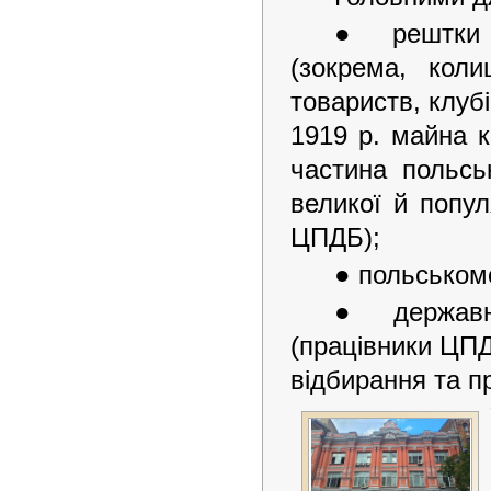
● рештки п
(зокрема, коли
товариств, клубів
1919 р. майна 
частина польсь
великої й попул
ЦПДБ);
● польськом
● державні
(працівники ЦПД
відбирання та п