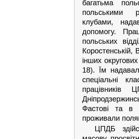
багатьма поль
польськими р
клубами, нада
допомогу. Пра
польських відді
Коростенській, 
інших округових
18). Їм надавал
спеціальні кл
працівників 
Дніпродзержинс
Фастові та в 
проживали поля
ЦПДБ здійс
масову, просвітн