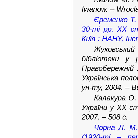
Iwanow. – Wrocła
Єременко Т.
30-ті рр. ХХ с
Київ : НАНУ, Інс
Жуковський
бібліотеки у 
Правобережній У
Українська поло
ун-ту, 2004. – Ви
Калакура О.
України у ХХ ст
2007. – 508 c.
Чорна Л. М
(1920-ті – пе