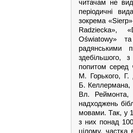
читачам не ви
періодичні ви
зокрема «Sierp»
Radziecka», «
Oświatowy» та
радянськими п
здебільшого, 
попитом серед 
М. Горького, Г.
Б. Келлермана, 
Вл. Реймонта, 
надходжень бібл
мовами. Так, у 
з них понад 10
цілому, частка