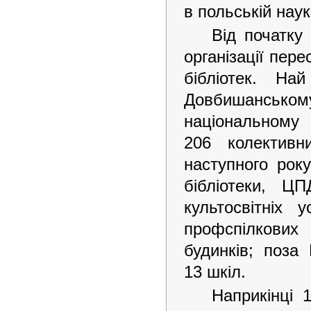
в польській наук
Від початку
організації пер
бібліотек. Н
Довбишансько
національному
206 колектив
наступного рок
бібліотеки, Ц
культосвітніх
профспілкових
будинків; поза 
13 шкіл.
Наприкінці 