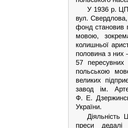
У 1936 р. Ц
вул. Свердлова, 1
фонд становив п
мовою, зокрема
колишньої арист
половина з них 
57 пересувних 
польською мово
великих підпри
завод ім. Арт
Ф. Е. Дзержинсь
України.
Діяльність 
преси дедалі 