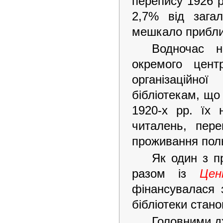
перепису 1926 р
2,7% від загал
мешкало приблиз
Водночас 
окремого цент
організаційн
бібліотекам, що
1920-х рр. їх 
читалень, пер
проживання поль
Як один з п
разом із
Цен
фінансувалася 
бібліотеки стано
Головними д