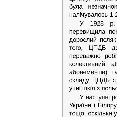
була незначно
налічувалось 1 2
У 1928 р. 
перевищила пок
дорослий поляк
того, ЦПДБ до
переважно роб
колективний а
абонементів) т
складу ЦПДБ ст
учні шкіл з пол
У наступні р
України і Білор
тощо, оскільки 