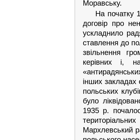
Моравську.
На початку 
договір про не
ускладнило рад
ставлення до по
звільнення гро
керівних і, н
«антирадянських
інших закладах о
польських клубі
було ліквідован
1935 р. почало
територіальних
Мархлевський р
польського насе