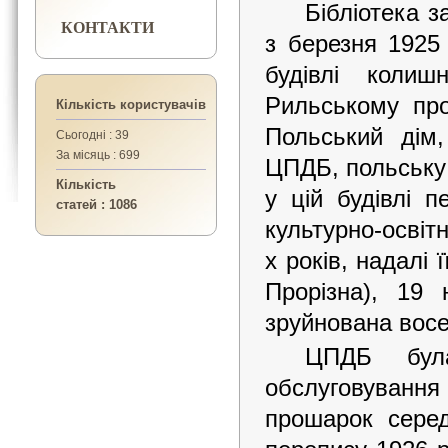
Бібліотека з
КОНТАКТИ
з березня 1925 
будівлі колиш
Рильському про
Кількість користувачів
Польський дім,
Сьогодні : 39
За місяць : 699
ЦПДБ, польську 
Кількість
у цій будівлі п
статей : 1086
культурно-осві
х років, надалі 
Прорізна), 19
зруйнована восен
ЦПДБ була
обслуговуванн
прошарок сере