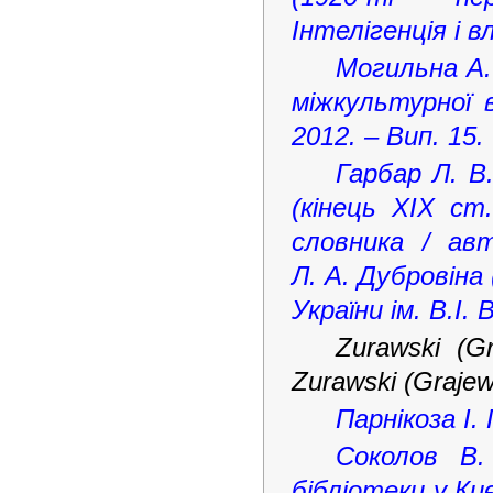
Інтелігенція і в
Могильна А.
міжкультурної в
2012. – Вип. 15. 
Гарбар Л. В.
(кінець ХІХ ст
словника / авт
Л. А. Дубровіна 
України ім. В.І.
Zurawski (G
Zurawski (Grajew
Парнікоза І. 
Cоколов В.
бібліотеки у Киє