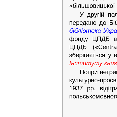
«більшовицької 
У другій по
передано до Бі
бібліотека Укра
фонду ЦПДБ вт
ЦПДБ («Centra
зберігається у в
Інституту кни
Попри нетри
культурно-прос
1937 рр. відіг
польськомовного