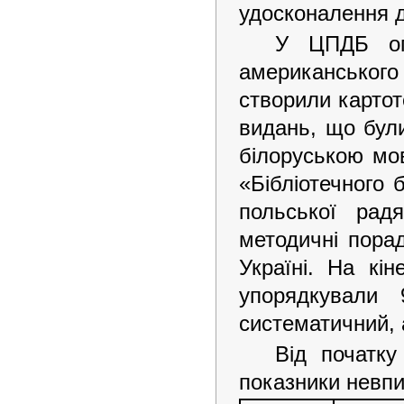
удосконалення д
У ЦПДБ опр
американського
створили картот
видань, що бул
білоруською мо
«Бібліотечного 
польської радя
методичні порад
Україні. На кі
упорядкували 
систематичний, 
Від початку 
показники невпи