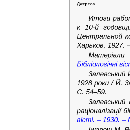
Джерела
Итоги рабо
к 10-й годовщ
Центральной к
Харьков, 1927. –
Матеріали 
Бібліологічні віс
3алевський 
1928 роки / Й. 
С. 54–59.
3алевський 
раціоналізації б
вісті. – 1930. –
Iwanow M. Po