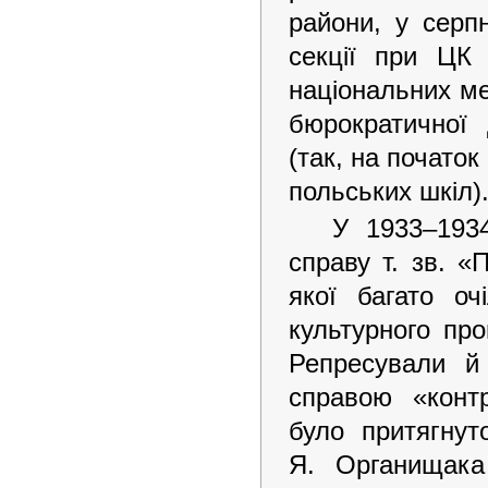
райони, у серпн
секції при ЦК 
національних ме
бюрократичної
(так, на початок
польських шкіл)
У 1933–193
справу т. зв. «
якої багато оч
культурного про
Репресували й
справою «контр
було притягнут
Я. Органищака