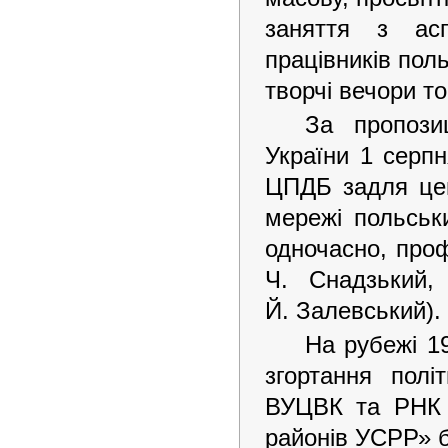
заняття з асп
працівників поль
творчі вечори т
За пропозиц
України 1 серпн
ЦПДБ задля цен
мережі польськи
одночасно, проф
Ч. Снадзький,
Й. Залевський).
На рубежі 1
згортання полі
ВУЦВК та РНК 
районів УСРР» бу