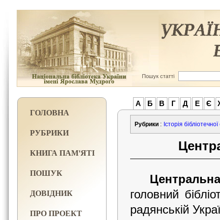
Пошук статті
А
Б
В
Г
Д
Е
Є
ГОЛОВНА
Рубрики
:
Історія бібліотечної
РУБРИКИ
Центр
КНИГА ПАМ'ЯТІ
ПОШУК
Центральна
ДОВІДНИК
головний біблі
радянській Украї
ПРО ПРОЕКТ