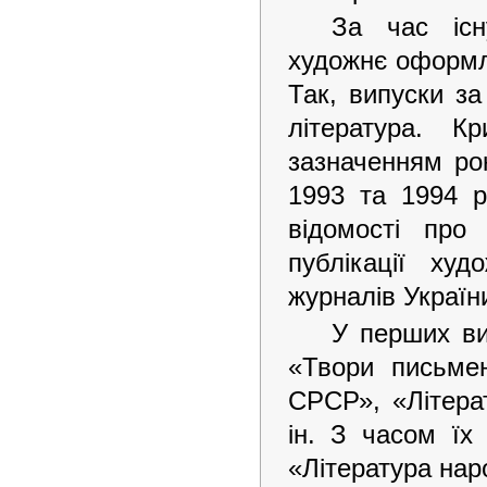
За час існ
художнє оформле
Так, випуски з
література. Кр
зазначенням рок
1993 та 1994 р
відомості про
публікації худ
журналів Україн
У перших ви
«Твори письмен
СРСР», «Літера
ін. З часом їх
«Література нар