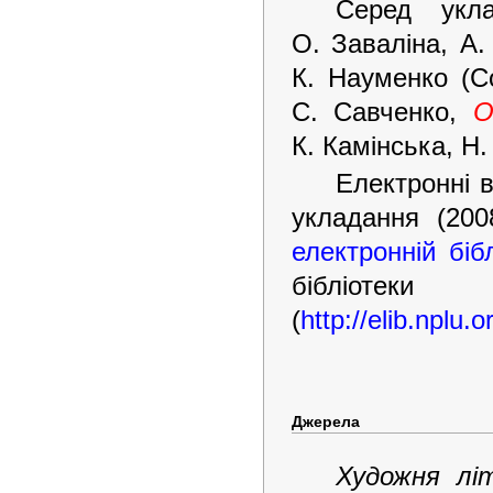
Серед укл
О. Заваліна, А.
К. Науменко (С
С. Савченко,
О
К. Камінська, Н
Електронні в
укладання (20
електронній біб
бібліотеки
(
http://elib.nplu.
Джерела
Художня лі