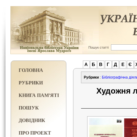
Пошук статті
А
Б
В
Г
Д
Е
Є
ГОЛОВНА
Рубрики
:
Бібліографічна діял
РУБРИКИ
Художня л
КНИГА ПАМ'ЯТІ
ПОШУК
ДОВІДНИК
ПРО ПРОЕКТ