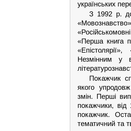
українських пере
З 1992 р. д
«Мовознавство»
«Російськомовн
«Перша книга п
«Епістолярії»,
Незмінним у в
літературознавс
Покажчик сп
якого упродовж
змін. Перші ви
покажчики, від 
покажчик. Оста
тематичний та т