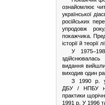
ознайомлює чит
української діа
російських пер
упродовж рок
покажчика. Пре
історії й теорії
У 1975–198
здійснювалась
видання вийшли 
виходив один ра
З 1990 р. 
ДБУ / НПБУ на
практики щорічн
1991 р. У 1996 