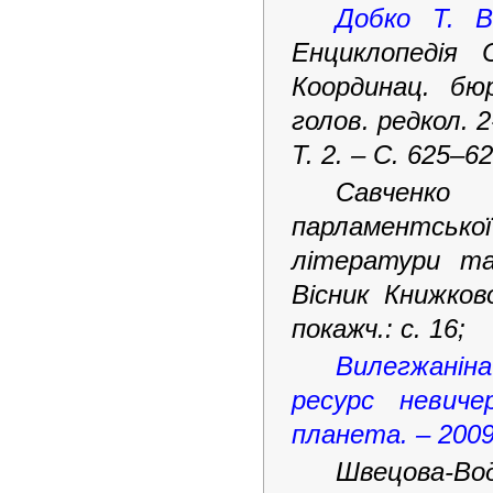
Добко Т. В
Енциклопедія 
Координац. бю
голов. редкол. 2-
Т. 2. – С. 625–62
Савченко 
парламентськ
літератури та
Вісник Книжко
покажч.: с. 16;
Вилегжаніна
ресурс невиче
планета. – 2009.
Швецова-В