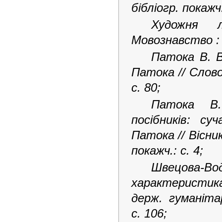
бібліогр. покажч
Художня л
Мовознавство : р
Патока В. В
Патока // Слово 
с. 80;
Патока В.
посібників: с
Патока // Вісни
покажч.: с. 4;
Швецова-Вод
характеристика
держ. гуманіта
с. 106;