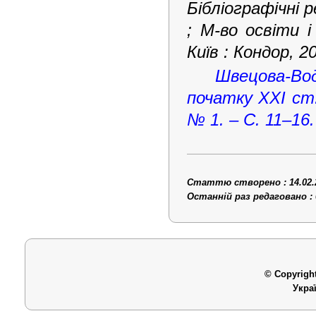
Бібліографічні р
; М-во освіти і
Київ : Кондор, 20
Швецова-Вод
початку ХХІ ст.
№ 1. – С. 11–16.
Статтю створено : 14.02.
Останній раз редаговано : 
© Copyright
Укра