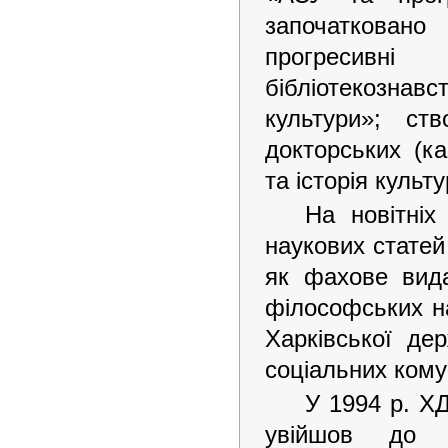
започаткован
прогресивні 
бібліотекознав
культури»; ст
докторських (ка
та історія культу
На новітніх
наукових статей
як фахове вида
філософських на
Харківської де
соціальних комун
У 1994 р. Х
увійшов до с