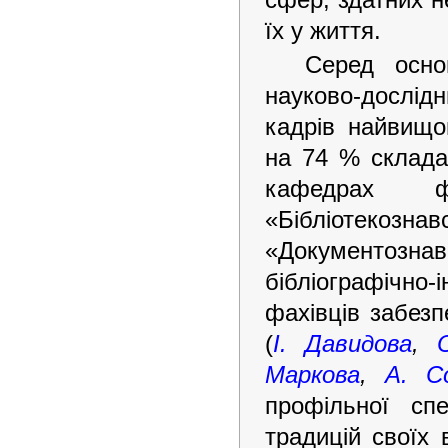
їх у життя.
Серед осно
науково-дослідн
кадрів найвищо
на 74 % склада
кафедрах ф
«Бібліотеко
«Документознав
бібліографічно-
фахівців забезп
(
І. Давидова
,
Маркова
,
А. С
профільної сп
традицій своїх 