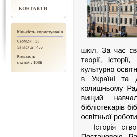
КОНТАКТИ
Кількість користувачів
Сьогодні : 23
За місяць : 455
шкіл. За час с
Кількість
теорії, історії
статей : 1086
культурно-освіт
в Україні та
колишньому Рад
вищий навчал
бібліотекарів-б
освітньої роботи
Історія ств
Постановою Р