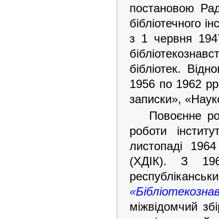
постановою Рад
бібліотечного і
з 1 червня 19
бібліотекознав
бібліотек. Відн
1956 по 1962 рр
записки», «Наук
Повоєнне ро
роботи інститу
листопаді 1964
(ХДІК). З 1
республіка
«Бібліотекозна
міжвідомчий збі