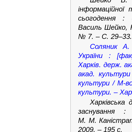
інформаційної 
сьогодення : 
Василь Шейко, Н
№ 7. –
C
. 29–33.
Соляник А.
України : [фа
Харків. держ. ак
акад. культури 
культури / М-во
культури. – Харк
Харківська 
заснування :
М.
М.
Каністра
2009. – 195
с.