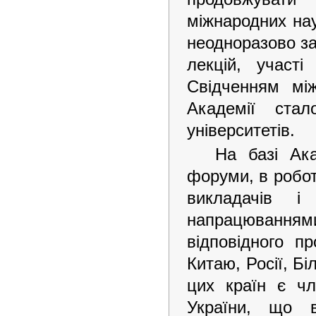
міжнародних нау
неодноразово з
лекцій, участ
Свідченням між
Академії ста
університетів.
На базі Ака
форуми, в робот
викладачів 
напрацюваннями
відповідного п
Китаю, Росії, Біл
цих країн є чл
України, що 