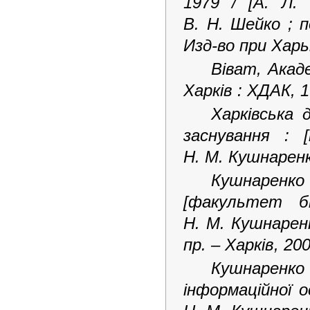
1979 / [А.
Л.
В.
Н.
Шейко ; п
Изд-во пpи Хаpьк
Віват, Акаде
Харків : ХДАК, 
Харківська 
заснування : [
Н.
М.
Кушнаренко
Кушнаренко 
[факультет б
Н. М. Кушнаренк
пр. – Харків, 20
Кушнаренко 
інформаційної о