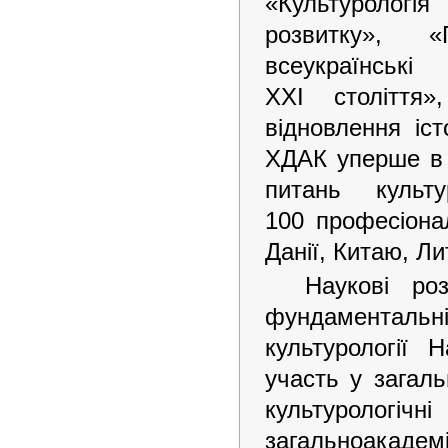
«Культурологія 
розвитку», «
всеукраїнськ
ХХІ століття
відновлення іст
ХДАК уперше в 
питань культ
100 професіонал
Данії, Китаю, Ли
Наукові ро
фундаментальні 
культурології 
участь у загаль
культурологічн
загальноакадем