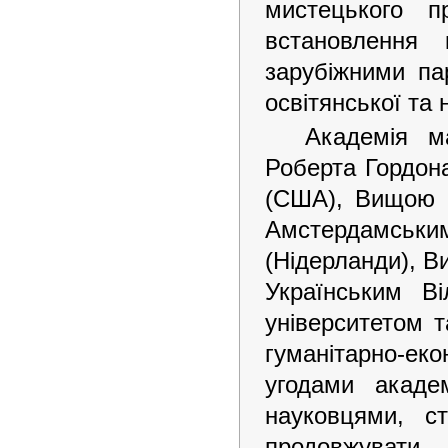
мистецького п
встановлення 
зарубіжними па
освітянської та 
Академія ма
Роберта Гордона
(США), Вищою К
Амстердамськи
(Нідерланди), В
Українським Ві
університетом 
гуманітарно-е
угодами акаде
науковцями, с
продовжувати