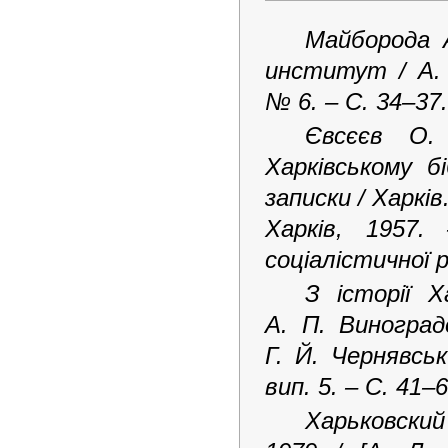
Майборода 
институт / А.
№
6. – C.
34–37
.
Євсєєв О. 
Харківському б
записки / Харків.
Харків, 1957.
соціалістичної 
З історії 
А. П. Виноград
Г. Й. Чернявськ
вип. 5. – С. 41–6
Харьковски