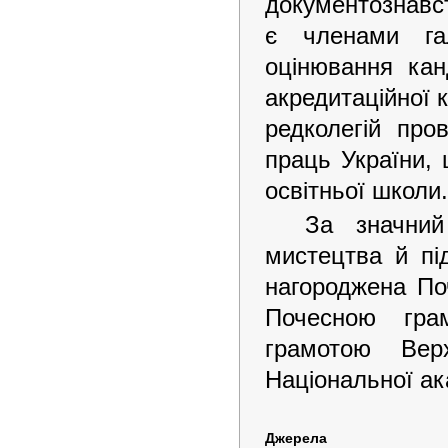
документознавст
є членами га
оцінювання кан
акредитаційної 
редколегій про
праць України, 
освітньої школи.
За значний
мистецтва й пі
нагороджена По
Почесною грам
грамотою Ве
Національної ак
Джерела