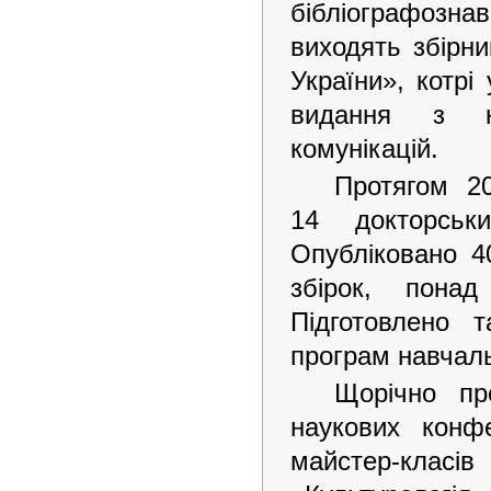
бібліографознав
виходять збірн
України», котрі
видання з кул
комунікацій.
Протягом 2
14 докторськ
Опубліковано 4
збірок, понад
Підготовлено 
програм навчаль
Щорічно пр
наукових конфе
майстер-класів