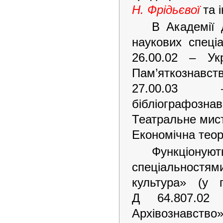
Н. Фрідьєвої
та і
В Академії 
наукових спеціа
26.00.02 – Ук
Пам’яткознавств
27.00.03 –
бібліографозна
Театральне мист
Економічна теорі
Функціонуют
спеціальностям
культура» (у г
Д 64.807.02 
Архівознавст