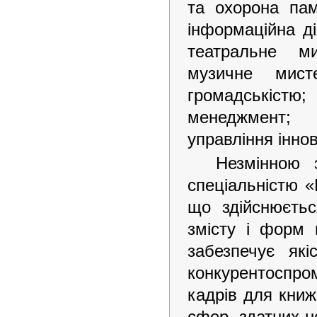
та охорона пам
інформаційна ді
театральне ми
музичне мист
громадськістю
менеджмент; 
управління інно
Незмінною 
спеціальністю «
що здійснюєтьс
змісту і форм
забезпечує які
конкурентоспро
кадрів для книжк
сфер, здатних н