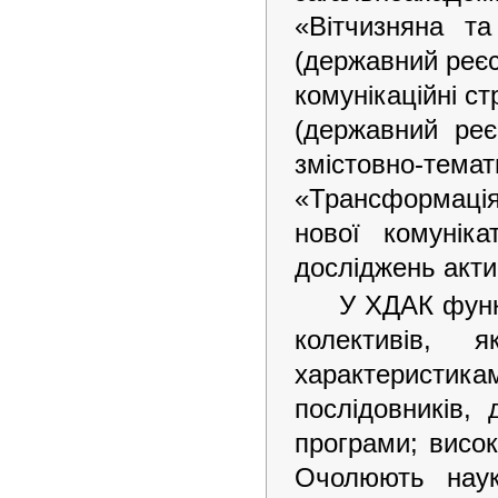
«Вітчизняна та
(державний реє
комунікаційні ст
(державний реє
змістовно-те
«Трансформація
нової комунік
досліджень акти
У ХДАК функ
колективів, 
характеристикам,
послідовників, 
програми; висок
Очолюють наук