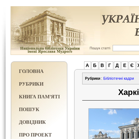
Пошук статті
А
Б
В
Г
Д
Е
Є
ГОЛОВНА
Рубрики
:
Бібліотечні кадри
РУБРИКИ
Харк
КНИГА ПАМ'ЯТІ
ПОШУК
ДОВІДНИК
ПРО ПРОЕКТ