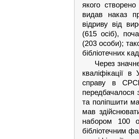
якого створено
видав наказ пр
відриву від ви
(615 осіб), поч
(203 особи); та
бібліотечних кад
Через значне
кваліфікації в
справу в СРС
передбачалося з
та поліпшити ма
мав здійснювати
набором 100 о
бібліотечним ф