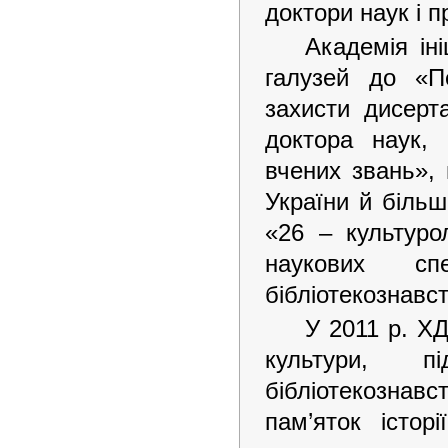
доктори наук і 
Академія ін
галузей до «П
захисти дисерт
доктора наук,
вчених звань»,
України й біль
«26 – культуро
наукових сп
бібліотекознавс
У 2011 р. Х
культури, пі
бібліотекознавс
пам’яток істор