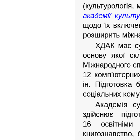
(культурологія,
академії культ
щодо їх включе
розширить міжна
ХДАК має су
основу якої ск
Міжнародного сп
12 комп’ютерних
ін. Підготовка 
соціальних кому
Академія су
здійснює підго
16 освітніми 
книгознавство, 