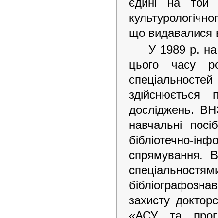
єдині на той 
культурологічно
що видавалися 
У 1989 р. н
цього часу ро
спеціальностей 
здійснюється 
досліджень. ВНЗ
навчальні посі
бібліотечно-і
спрямування. В
спеціальностям
бібліографозна
захисту докторс
«АСУ та прогр