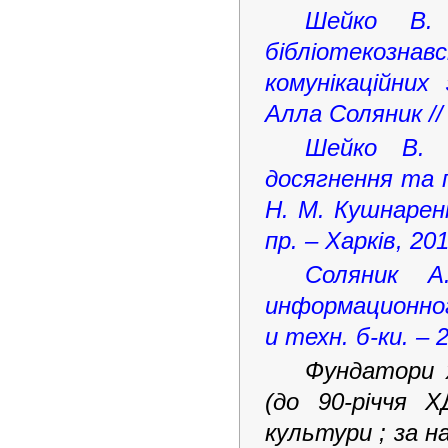
Шейко В. 
бібліотекозн
комунікаційних 
Алла
Соляник //
Шейко В. М
досягнення та 
Н.
М.
Кушнаренко
пр. – Харків, 20
Соляник А
информационного
и техн. б-ки. – 
Фундатори х
(до 90-річчя Х
культури ; за на