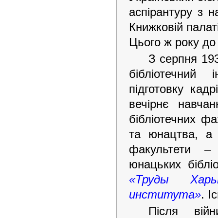
аспірантуру з н
Книжковій палаті
Цього ж року до 
З серпня 19
бібліотечний 
підготовку кад
вечірнє навчан
бібліотечних фа
та юнацтва, а 
факультети – 
юнацьких біблі
«Труды Харьк
института»
. І
Після вій