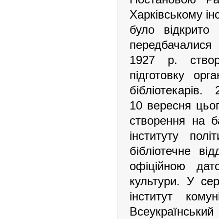
Харківському ін
було відкрито 
передбачалися 
1927 р. створ
підготовку орга
бібліотекарів
10 вересня цьо
створення на б
інституту полі
бібліотечне ві
офіційною дат
культури. У се
інститут ком
Всеукраїнський 