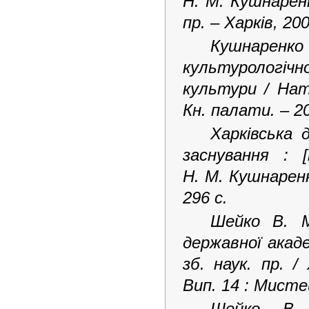
Н. М. Кушнаренк
пр. – Харків, 20
Кушнаренко
культурологічної
культури / Нат
Кн. палати. – 20
Харківська 
заснування : [
Н.
М.
Кушнаренк
296
с.
Шейко В. М
державної акаде
зб. наук. пр. /
Вип. 14 : Мисте
Шейко В. 