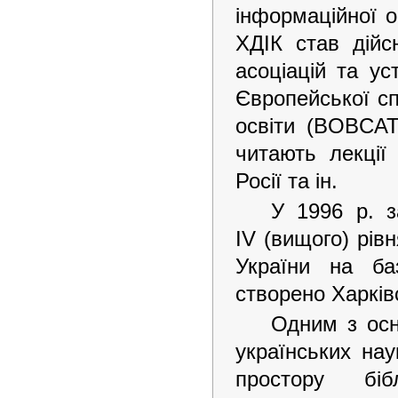
інформаційної о
ХДІК став дійс
асоціацій та ус
Європейської сп
освіти (BOBCAT
читають лекції
Росії та ін.
У 1996 р. з
IV (вищого) рів
України на баз
створено Харків
Одним з осн
українських нау
простору бібл