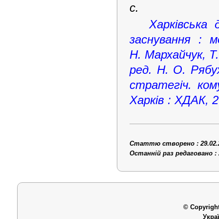
с.
Харківська 
заснування : м
Н. Мархайчук, Т.
ред. Н. О. Рябу
стратегіч. кому
Харків : ХДАК, 2
Статтю створено : 29.02.
Останній раз редаговано : 
© Copyright
Укра