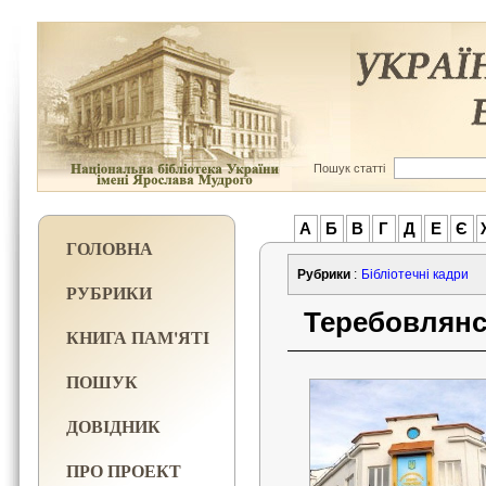
Пошук статті
А
Б
В
Г
Д
Е
Є
ГОЛОВНА
Рубрики
:
Бібліотечні кадри
РУБРИКИ
Теребовлянс
КНИГА ПАМ'ЯТІ
ПОШУК
ДОВІДНИК
ПРО ПРОЕКТ