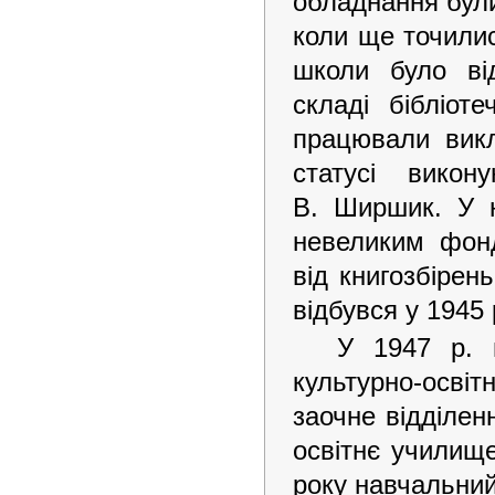
обладнання були
коли ще точилис
школи було від
складі бібліот
працювали викл
статусі викон
В. Ширшик. У н
невеликим фонд
від книгозбірен
відбувся у 1945 
У 1947 р. н
культурно-осві
заочне відділен
освітнє училище
року навчальни