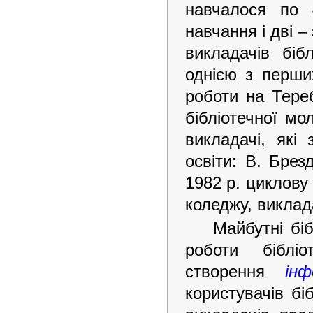
навчалося по 
навчання і дві –
викладачів біб
однією з перших
роботи на Тере
бібліотечної мо
викладачі, які
освіти: В. Брез
1982 р. циклову
коледжу, виклад
Майбутні біб
роботи біблі
створення
ін
користувачів бі