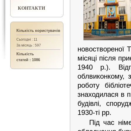
КОНТАКТИ
Кількість користувачів
Сьогодні : 11
За місяць : 597
новоствореної Т
Кількість
місяці після пр
статей : 1086
1940 р.). Від
облвиконкому, 
роботу бібліот
знаходилася в п
будівлі, спору
1930-ті рр.
Під час нім