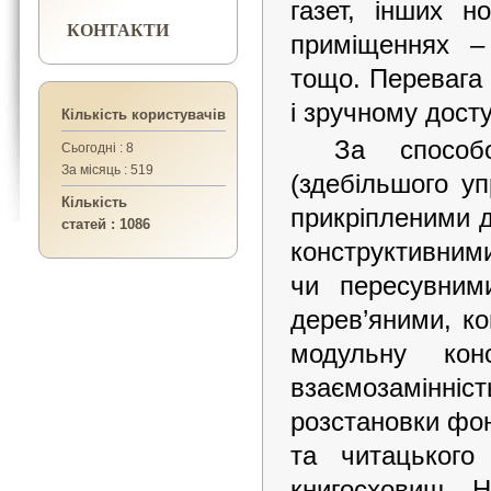
газет, інших н
КОНТАКТИ
приміщеннях –
тощо. Переваг
і зручному досту
Кількість користувачів
За спосо
Сьогодні : 8
За місяць : 519
(здебільшого уп
Кількість
прикріпленими д
статей : 1086
конструктивним
чи пересувним
дерев’яними, ко
модульну конс
взаємозамінніс
розстановки фон
та читацького
книгосховищ. 