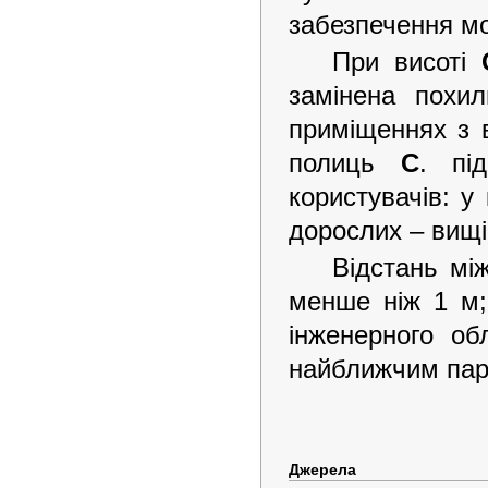
забезпечення м
При висоті
замінена похи
приміщеннях з 
полиць
С
. пі
користувачів: у
дорослих – вищі
Відстань м
менше ніж 1 м
інженерного о
найближчим па
Джерела