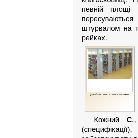
певній площі 
пересуваютьс
штурвалом на т
рейках.
Двобічні металеві стелажі
Кожний
С
.
(специфікації