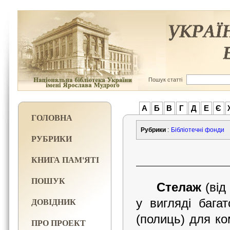
Пошук статті
А
Б
В
Г
Д
Е
Є
ГОЛОВНА
Рубрики
:
Бібліотечні фонди
РУБРИКИ
КНИГА ПАМ'ЯТІ
ПОШУК
Стелаж
(від
ДОВІДНИК
у вигляді бага
(полиць) для
ко
ПРО ПРОЕКТ