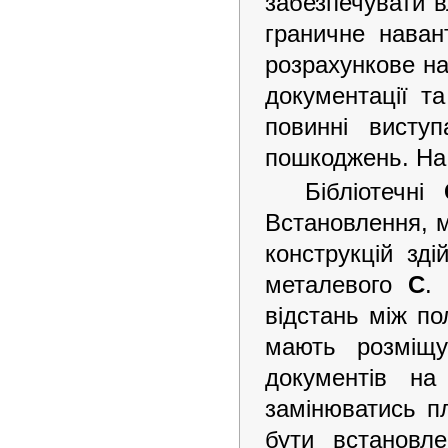
забезпечувати в
граничне нава
розрахункове на
документації т
повинні висту
пошкоджень. На
Бібліотечні
Встановлення, 
конструкцій зді
металевого
С
.
відстань між п
мають розміщу
документів на
замінюватись 
бути встанов