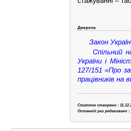
стажуванні – та
Джерела
Закон Украї
Спільний н
України і Мініс
127/151 «Про з
працівників на 
Статтю створено : 11.12.
Останній раз редаговано : 