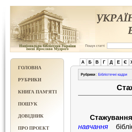
Пошук статті
А
Б
В
Г
Д
Е
Є
ГОЛОВНА
Рубрики
:
Бібліотечні кадри
РУБРИКИ
Ста
КНИГА ПАМ'ЯТІ
ПОШУК
ДОВІДНИК
Стажування
навчання
біблі
ПРО ПРОЕКТ