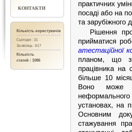
практичних умін
КОНТАКТИ
посаді або на п
та зарубіжного д
Рішення пр
Кількість користувачів
прийматися роб
Сьогодні : 31
За місяць : 617
атестаційної ко
Кількість
планом, що за
статей : 1086
працівника на 
більше 10 міся
Воно може з
неформального 
установах, на 
Основним док
стажування пра