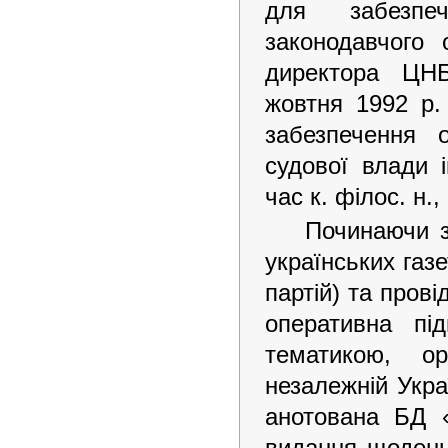
для забезпеч
законодавчого
директора ЦН
жовтня 1992 р.
забезпечення о
судової влади 
час к. філос. н.,
Починаючи з
українських газе
партій) та пров
оперативна пі
тематикою, о
незалежній Укра
анотована БД «
видання щоденн