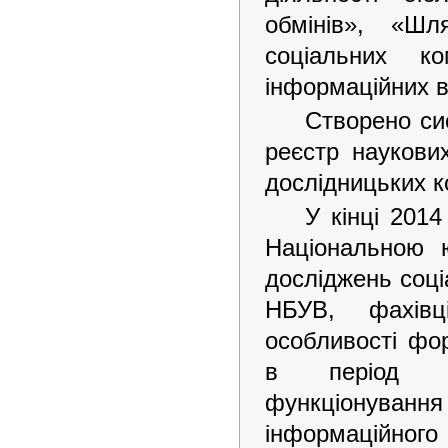
обмінів», «Шл
соціальних к
інформаційних в
Створено с
реєстр наукових
дослідницьких к
У кінці 201
Національною 
досліджень соці
НБУВ, фахівці
особливості фо
в період ін
функціонування 
інформаційн