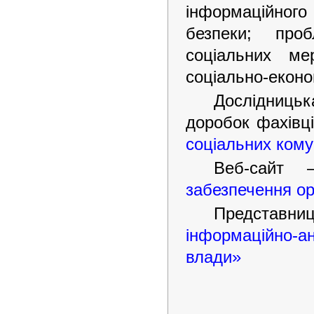
інформаційног
безпеки; про
соціальних ме
соціально-економ
Дослідницьк
доробок фахівц
соціальних кому
Веб-сай
забезпечення ор
Представниц
інформаційно-
влади»