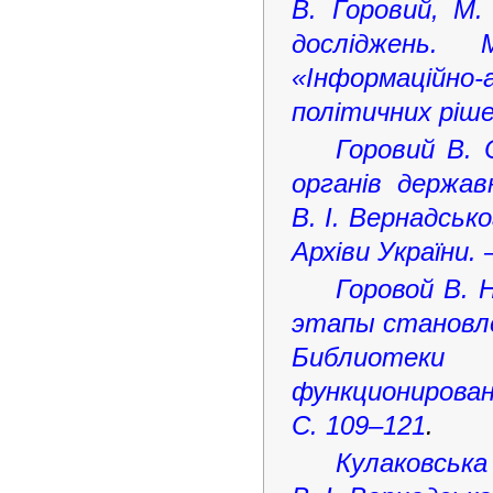
В. Горовий, М.
досліджень. 
«Інформаційно-
політичних ріше
Горовий В. 
органів держав
В. І. Вернадськ
Архіви України. 
Горовой В. 
этапы становлен
Библиотеки 
функционирова
С. 109–121
.
Кулаковськ