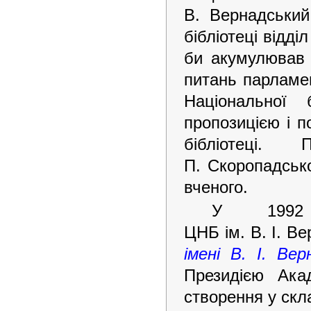
В. Вернадський
бібліотеці відд
би акумулював 
питань парламен
Національної 
пропозицією і п
бібліотеці.
П. Скоропадсько
вченого.
У 1992 
ЦНБ ім. В. І. Ве
імені В. І. Вер
Президією Ака
створення у скла