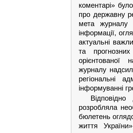
коментарі» бул
про державну р
мета журналу –
інформації, огл
актуальні важли
та прогнозних
орієнтованої 
журналу надсила
регіональні ад
інформуванні г
Відповідно
розробляла необ
бюлетень оглядо
життя України