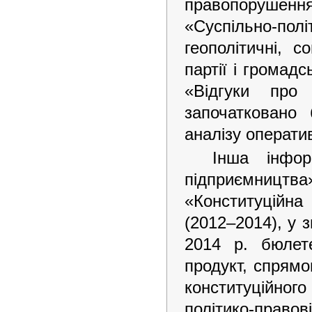
правопорушенн
«Суспільно-пол
геополітичні, с
партії і громадс
«Відгуки про
започатковано
аналізу операти
Інша інфор
підприємницт
«Конституційна
(2012–2014), у 
2014 р. бюлете
продукт, спрямо
конституційног
політико-право