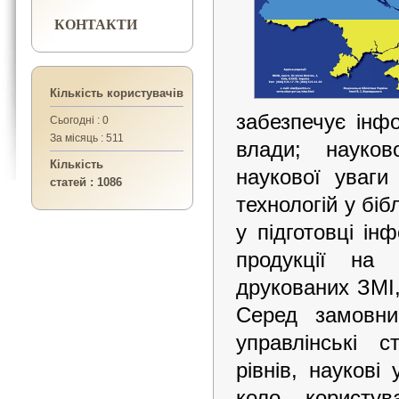
КОНТАКТИ
Кількість користувачів
забезпечує інфо
Сьогодні : 0
За місяць : 511
влади; науков
Кількість
наукової уваги
статей : 1086
технологій у біб
у підготовці ін
продукції на 
друкованих ЗМІ,
Серед замовник
управлінські с
рівнів, наукові
коло користув