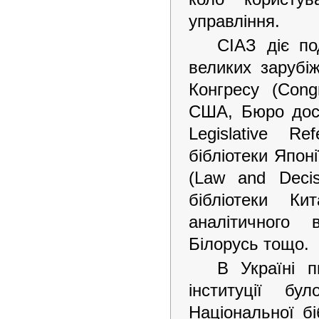
управління.
СІАЗ діє по
великих зарубі
Конгресу (Cong
США, Бюро досл
Legislative R
бібліотеки Япон
(Law and Decis
бібліотеки Ки
аналітичного 
Білорусь тощо.
В Україні п
інституції б
Національної бі