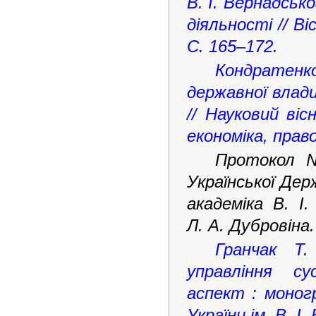
В. І. Вернадськ
діяльності // Ві
С. 165–172.
Кондратенко
державної влад
// Науковий ві
економіка, право
Протокол №
Української Дер
академіка В. І
Л. А. Дубровіна. 
Гранчак Т.
управління су
аспект : моног
України ім. В. І.