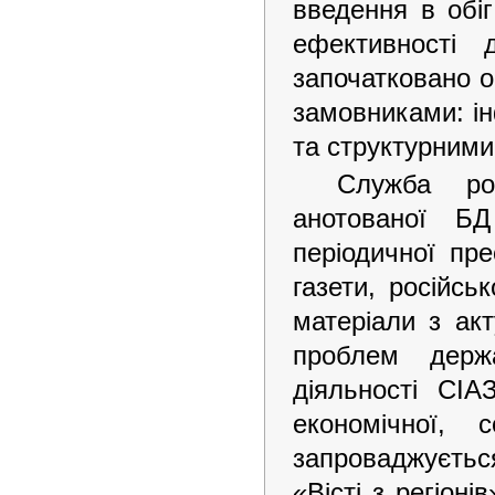
введення в обіг
ефективності 
започатковано 
замовниками: і
та структурними 
Служба ро
анотованої БД
періодичної пре
газети, російсь
матеріали з акт
проблем держ
діяльності СІА
економічної, 
запроваджуєть
«Вісті з регіон