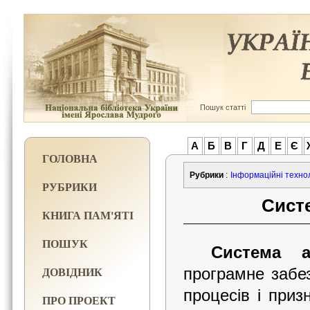
Пошук статті
А
Б
В
Г
Д
Е
Є
ГОЛОВНА
Рубрики
:
Інформаційні техноло
РУБРИКИ
Систе
КНИГА ПАМ'ЯТІ
ПОШУК
Система а
ДОВІДНИК
програмне забез
процесів і приз
ПРО ПРОЕКТ