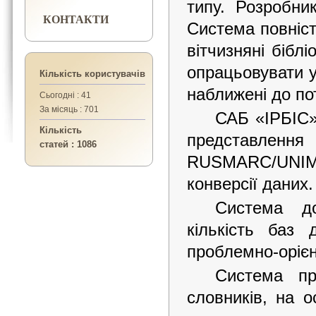
типу. Розробни
КОНТАКТИ
Система повніст
вітчизняні бібл
опрацьовувати 
Кількість користувачів
наближені до по
Сьогодні : 41
За місяць : 701
САБ «ІРБІС»
Кількість
представ
статей : 1086
RUSMARC/UNIMA
конверсії даних.
Система до
кількість баз
проблемно-орієн
Система пр
словників, на 