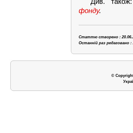
Див. тако
фонду
.
Статтю створено : 20.06.
Останній раз редаговано : 
© Copyright
Укра