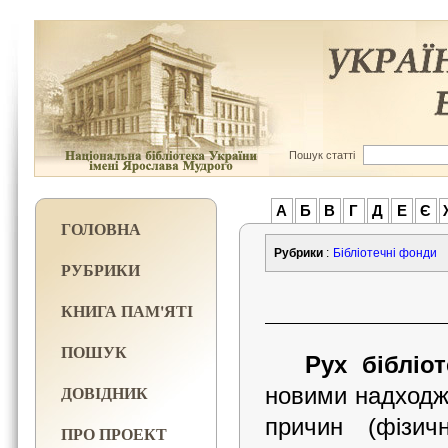
Пошук статті
А
Б
В
Г
Д
Е
Є
ГОЛОВНА
Рубрики
:
Бібліотечні фонди
РУБРИКИ
КНИГА ПАМ'ЯТІ
ПОШУК
Рух біблі
ДОВІДНИК
новими надходже
причин (фізичн
ПРО ПРОЕКТ