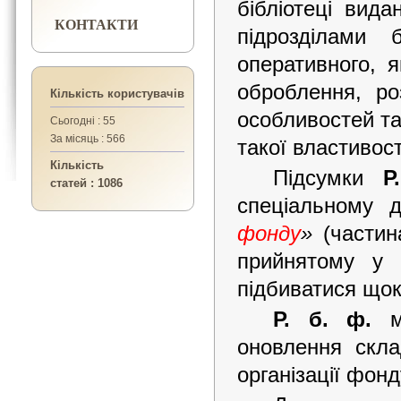
бібліотеці вид
КОНТАКТИ
підрозділами
оперативного, я
оброблення, ро
Кількість користувачів
особливостей та
Сьогодні : 55
За місяць : 566
такої властивос
Кількість
Підсумки
Р
статей : 1086
спеціальному д
фонду
»
(частин
прийнятому у 
підбиватися щок
Р. б. ф.
ма
оновлення скла
організації фонд