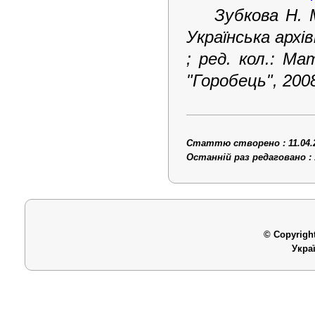
Зубкова Н. 
Українська архі
; ред. кол.: Ма
"Горобець", 2008
Статтю створено : 11.04.
Останній раз редаговано : 
© Copyright
Укра