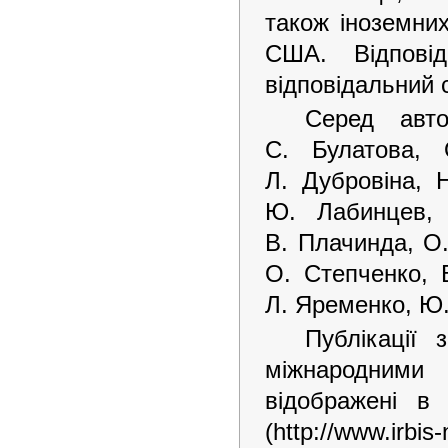
також іноземних
США. Відпові
відповідальний 
Серед авто
C. Булатова,
Л. Дубровіна, Н
Ю. Лабинцев
B. Плачинда, О.
О. Степченко, В
Л. Яременко, Ю.
Публікації 
міжнародними
відображені 
(http://www.irbis