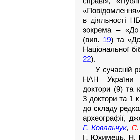
справі», «Публ
«Повідомлення»,
в діяльності Н
зокрема – «До 
(вип.
19
) та «Д
Національної біб
22
).
У сучасній р
НАН України 
доктори (9) та 
3 доктори та 1 
до складу редкол
археографії, дж
Г.
Ковальчук
,
С.
Г. Юхимець, Н. 