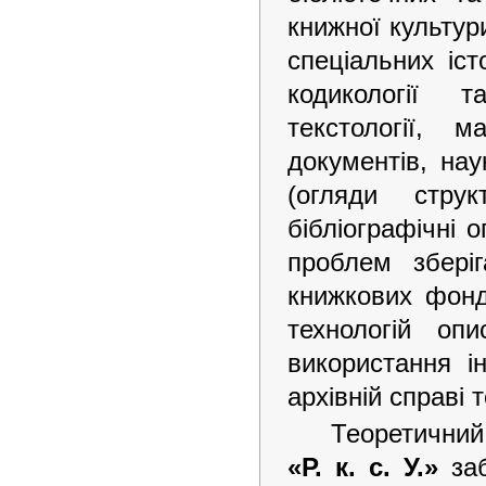
книжної культур
спеціальних іс
кодикології т
текстології, м
документів, нау
(огляди стру
бібліографічні о
проблем зберіг
книжкових фонд
технологій оп
використання і
архівній справі
Теоретичн
«Р. к. с. У.»
заб