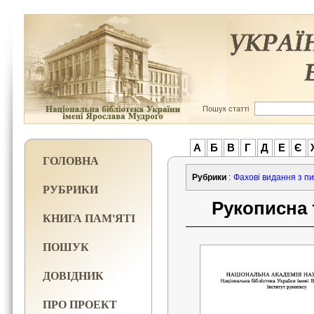
Пошук статті
А
Б
В
Г
Д
Е
Є
ГОЛОВНА
Рубрики
:
Фахові видання з пи
РУБРИКИ
Рукописна 
КНИГА ПАМ'ЯТІ
ПОШУК
ДОВІДНИК
ПРО ПРОЕКТ