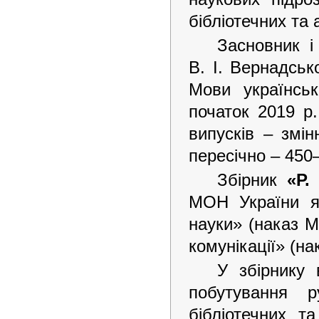
бібліотечних та 
Засновник і
В. І. Вернадськ
Мови українськ
початок 2019 р
випусків – змін
пересічно – 450
Збірник
«Р.
МОН України як
науки» (наказ М
комунікації» (н
У збірнику 
побутування ру
бібліотечних т