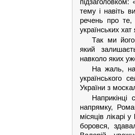
підзаголовком: 
тему і навіть в
речень про те,
українських хат 
Так ми його
який залишаєт
навколо яких уж
На жаль, на
українського с
України з москал
Наприкінці 
напрямку, Рома
місяців лікарі у
боровся, здава