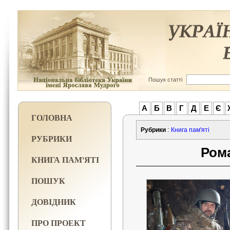
Пошук статті
А
Б
В
Г
Д
Е
Є
ГОЛОВНА
Рубрики
:
Книга пам'яті
РУБРИКИ
Ром
КНИГА ПАМ'ЯТІ
ПОШУК
ДОВІДНИК
ПРО ПРОЕКТ