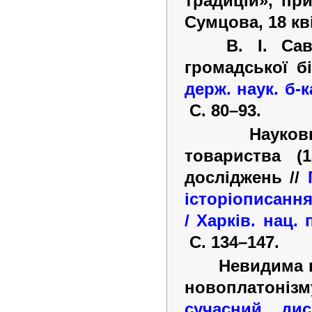
традицій», при
Сумцова, 18 кві
В.
І.
Сав
громадської бі
держ. наук. б-к
C.
80–93.
Науков
товариства (1
досліджень //
історіописання
/ Харків. нац. 
С.
134–147.
Невидима 
новоплатонізм
сучасний ди