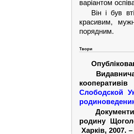
варіантом оспів
Він і був в
красивим, муж
порядним.
Твори
Опублікован
Видавнича
кооперативів
Слободской У
родиноведени
Документи
родину Щоголе
Харків, 2007.