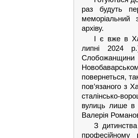
раз будуть пе
меморіальний 
архіву.
І є вже в Х
липні 2024 р.
Слобожанщини 
Новобаварсько
повернеться, так
пов’язаного з Х
сталінсько-вор
вулиць лише в у
Валерія Романо
З дитинства
професійному 