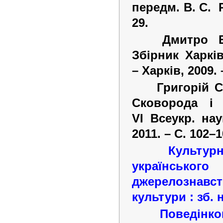
передм. В. С.
29.
Дмитро Б
Збірник Харкі
–
Харків, 2009.
Григорій С
Сковорода і 
VІ Всеукр. нау
2011.
–
С. 102–1
Культу
українсько
джерелознавст
культури : зб. 
Поведінко