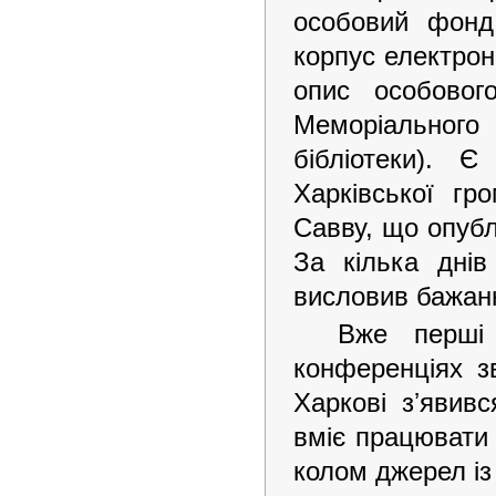
особовий фонд 
корпус електрон
опис особовог
Меморіального
бібліотеки). Є
Харківської гр
Савву, що опубл
За кілька дні
висловив бажанн
Вже перші 
конференціях з
Харкові зʼявив
вміє працювати
колом джерел із 