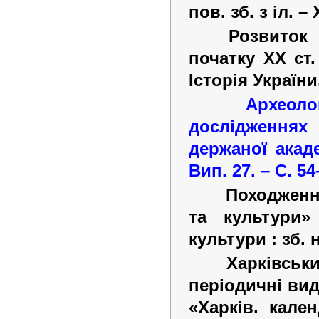
пов. зб. з іл.
–
Розвиток 
початку XX ст. 
Історія України
Археол
дослідженнях
держаної акаде
Вип. 27.
–
С. 54
Походженн
та культури»
культури : зб. 
Харківськ
періодичні вида
«Харків. кале