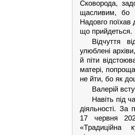
Сковорода, зад
щасливим, бо 
Надовго поїхав д
що прийдеться. 
Відчуття ві
улюблені архіви,
й піти відстою
матері, попрощав
не йти, бо як до
Валерій всту
Навіть під ч
діяльності. За 
17 червня 20
«Традиційна 