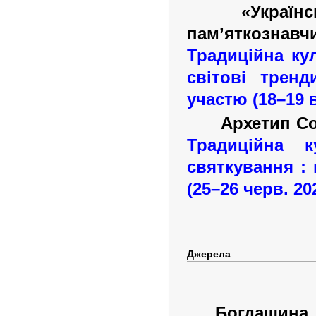
«Украї
пам’яткознавчий
Традиційна кул
світові тренд
участю (18–19
Архетип Со
Традиційна к
святкування : 
(25–26
черв.
20
Джерела
Богдашина 