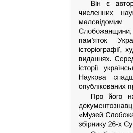
Він є авто
численних нау
маловідомим
Слобожанщини, с
пам’яток Укра
історіографії, 
виданнях. Серед
історії україн
Наукова спад
опублікованих п
Про його н
документознавц
«Музей Слобожан
збірнику 26-х С