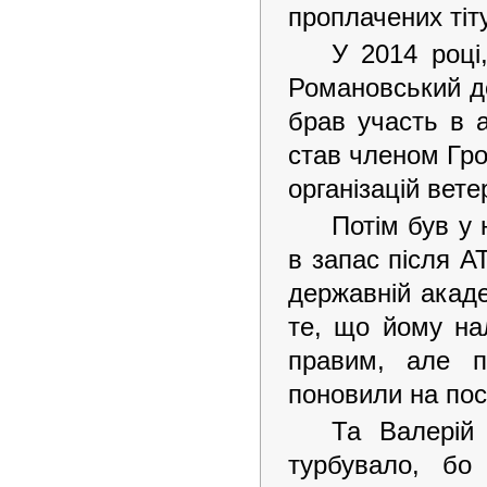
проплачених ті
У 2014 році
Романовський д
брав участь в 
став членом Гро
організацій вете
Потім був у 
в запас після А
державній акаде
те, що йому на
правим, але п
поновили на пос
Та Валерій 
турбувало, бо