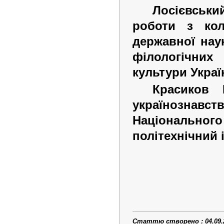
Лосієвськи
роботи з кол
державної наук
філологічни
культури Украї
Красиков 
українознав
Національног
політехнічний 
Статтю створено : 04.09.