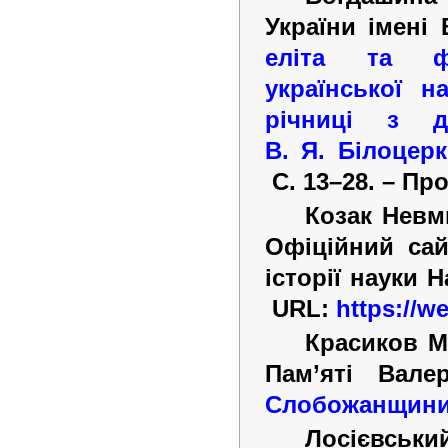
України імені 
еліта та фо
української н
річниці з д
В. Я. Білоцерк
С. 13–28.
–
Про
Козак Невми
Офіційний сай
історії науки 
URL:
https://w
Красиков М
Пам’яті Вале
Слобожанщини.
Лосієвський