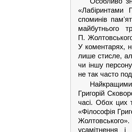
Особливо зн
«Лабіринтами 
споминів памʼя
майбутнього т
П. Жолтовського
У коментарях, 
лише стисле, ал
чи іншу персону
не так часто по
Найкращими
Григорій Сковор
часі. Обох цих 
«Філософія Григ
Жолтовського»
усамітнення і