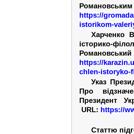
Романовсь
https://gromada
istorikom-valer
Харченко В
історико-філол
Романовськи
https://karazin
chlen-istoryko-f
Указ Прези
Про відзнач
Президент Ук
URL:
https://w
Статтю підг