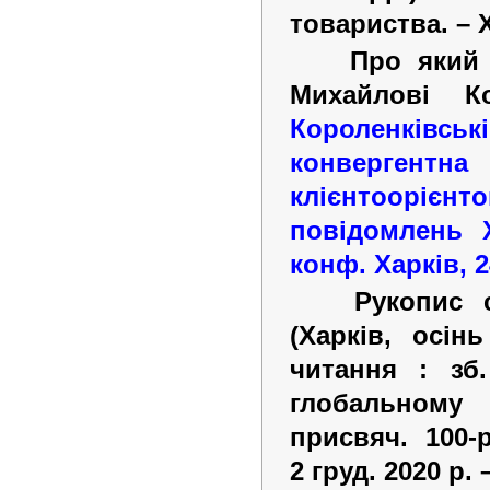
товариства.
–
Про який 
Михайлові К
Короленківськ
конвергентна
клієнтооріє
повідомлень Х
конф. Харків, 2
Рукопис 
(Харків, осінь
читання : зб
глобальному 
присвяч. 100-
2
груд. 2020
р.