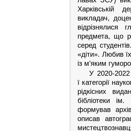
Харківській д
викладач, доце
відрізнялися 
предмета, що р
серед студентів
«діти». Любив їх
із м’яким гумор
У 2020-2022
ї категорії наук
рідкісних вида
бібліотеки ім
формував архів
описав автогра
мистецтвозна