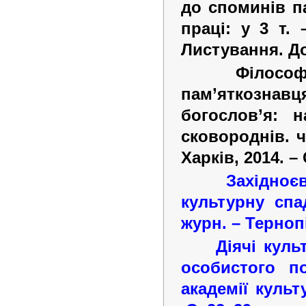
до споминів п
праці: у 3 т.
Листування. Д
Філосо
пам’яткозна
богослов’я: 
сковороднів. ч
Харків, 2014.
–
Західно
культурну спа
журн.
–
Терноп
Діячі куль
особистого по
академії культ