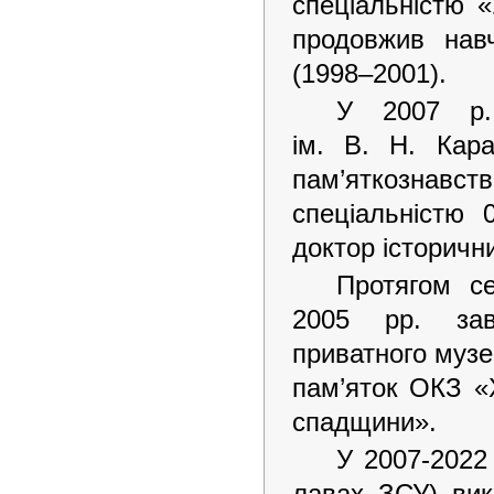
спеціальністю «
продовжив навч
(1998–2001).
У 2007 р. 
ім. В. Н. Кар
пам’яткознавств
спеціальністю 
доктор історичн
Протягом с
2005 рр. заві
приватного музе
пам’яток ОКЗ «
спадщини».
У 2007-2022
лавах ЗСУ) викл