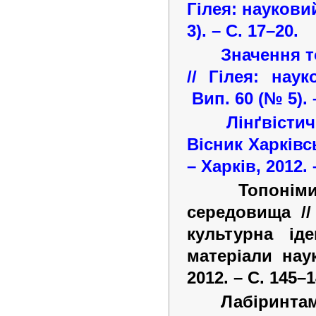
Гілея: науковий
3).
–
С. 17–20.
Значення т
// Гілея: нау
Вип. 60 (№ 5).
Лінґвісти
Вісник Харківсь
–
Харків, 2012.
Топонім
середовища //
культурна ід
матеріали наук
2012.
–
С. 145–1
Лабіринтам