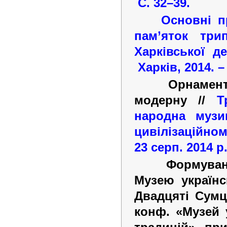
С. 32–39.
Основні п
пам’яток трип
Харківської д
Харків, 2014.
Орнамент
модерну //
Т
народна музи
цивілізаційном
23 серп. 2014 р
Формуван
Музею українс
Двадцяті Сумцо
конф. «Музей 