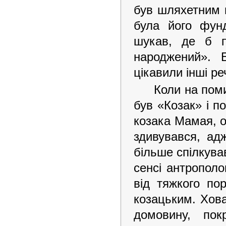
був шляхетним н
була його фунд
шукав, де б п
народжений». 
цікавили інші реч
Коли на поми
був «Козак» і п
козака Мамая, о
здивувався, ад
більше спілкував
сенсі антрополо
від тяжкого по
козацьким. Хова
домовину, по