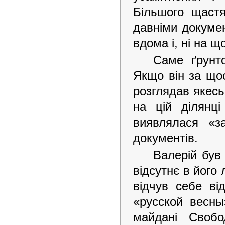
Більшого щастя
давніми документ
вдома і, ні на щ
Саме ґрунто
Якщо він за щос
розглядав якесь
на цій ділянц
виявлялася «з
документів.
Валерій був
відсутнє в його 
відчув себе ві
«русской весны
майдані Свобо