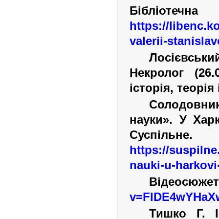
Бібліотечна
https://libenc.
valerii-stanisla
Лосієвськи
Некролог (26.
історія, теорія
Солодовник
науки». У Хар
Суспіл
https://suspilne
nauki-u-harkovi
Відеосю
v=FlDE4wYHaX
Тишко Г. І