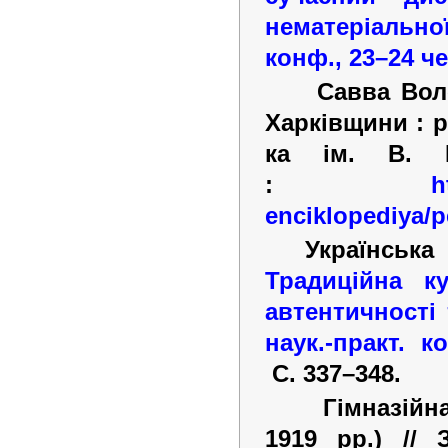
нематеріальної
конф., 23–24
че
Савва Вол
Харківщини : ре
ка ім. В. 
:
h
enciklopediya/p
Українськ
Традиційна к
автентичності 
наук.-практ. к
С.
337–348.
Гімназій
1919
рр.) // 