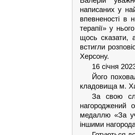
Валерій уважн
написаних у най
впевненості в н
терапії» у ньог
щось сказати, 
встигли розпові
Херсону.
16 січня 202
Його похова
кладовища м. Х
За свою сл
нагороджений о
медаллю «За у
іншими нагород
Готуються до