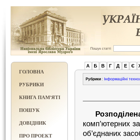
Пошук статті
А
Б
В
Г
Д
Е
Є
ГОЛОВНА
Рубрики
:
Інформаційні техноло
РУБРИКИ
КНИГА ПАМ'ЯТІ
ПОШУК
Розподіле
ДОВІДНИК
комп’ютер­них з
об’єднаних засо
ПРО ПРОЕКТ