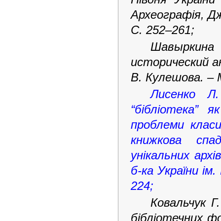
Археографія, Дж
С. 252–261;
Шавыркина
исторический ан
В. Кулешова. – М
Лисенко Л. 
“бібліотека” 
проблеми класи
книжкова спа
унікальних архі
б-ка України ім.
224;
Ковальчук Г.
бібліотечних фо