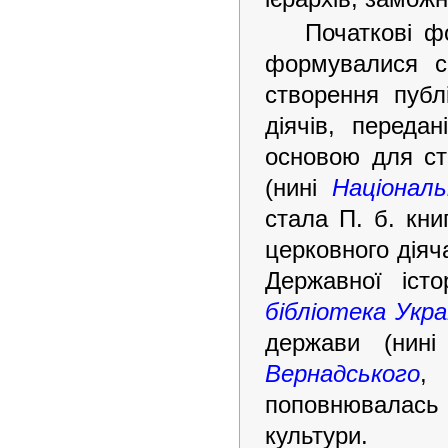
Початкові ф
формувалися с
створення публ
діячів, переда
основою для ств
(нині
Національ
стала П. б. кн
церковного діяч
Державної істо
бібліотека Укра
держави (нин
Вернадського
,
поповнювалась в
культури.