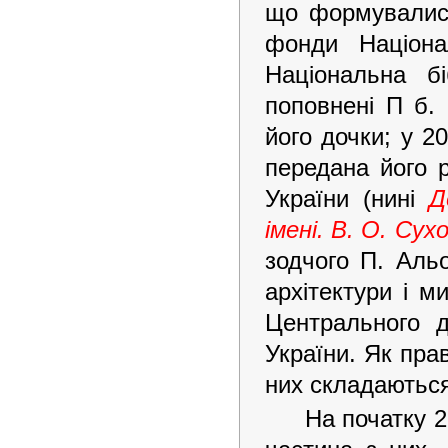
що формувалися 
фонди Націонал
Національна б
поповнені П б.
його дочки; у 2
передана його р
України (нині
Д
імені. В. О. Су
зодчого П. Аль
архітектури і м
Центрального д
України. Як прав
них складаютьс
На початку 2