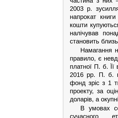
частина з них 
2003 р. зусил
напрокат книги
кошти купуються
налічував пона
становить близь
Намагання н
правило, є нев
платної П. б. Ї
2016 рр. П. б.
фонд зріс з 1 т
проекту, за оці
доларів, а окупн
В умовах со
сучасного ет