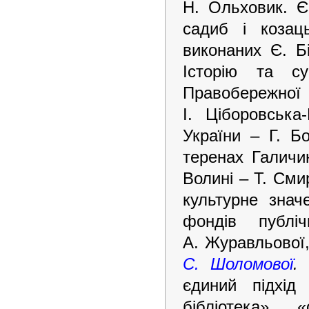
Н. Ольховик. Є.
садиб і козац
виконаних Є. Б
Історію та су
Правобережної
І. Ціборовська
України – Г. Б
теренах Галичи
Волині – Т. Сми
культурне знач
фондів публі
А. Журавльової
С. Шоломової
.
В
єдиний підхід
бібліотека», 