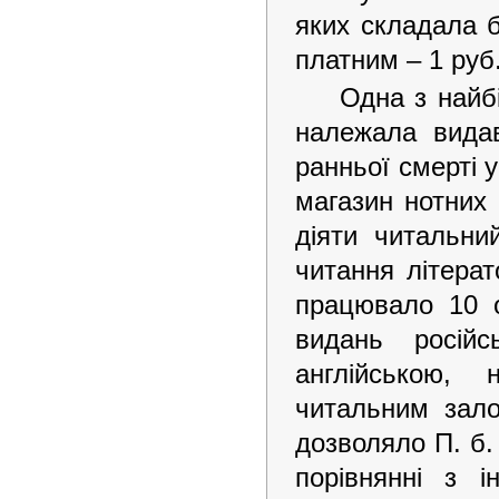
яких складала б
платним – 1 руб
Одна з найбі
належала видав
ранньої смерті 
магазин нотних
діяти читальни
читання літерат
працювало 10 о
видань російс
англійською,
читальним зало
дозволяло П. б.
порівнянні з 