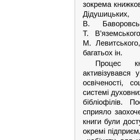
зокрема книжков
Дідушицьких,
В. Баворовсь
Т. В’яземсько
М. Левитського
багатьох ін.
Процес кн
активізувався 
освіченості, с
системі духовних
бібліофілів. П
сприяло заохоч
книги були дост
окремі підприєм