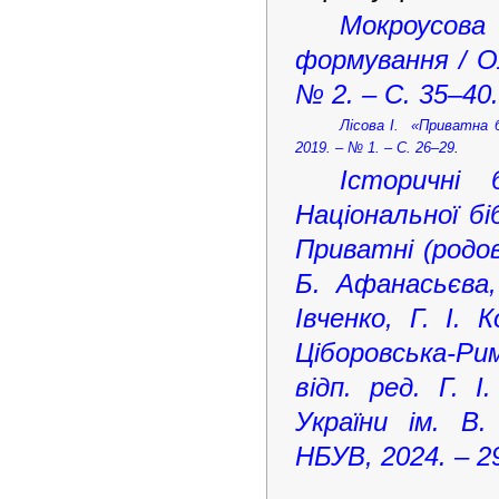
Мокроусов
формування / Ол
№ 2. – С. 35–40.
Лісова І.
«Приватна б
2019. – № 1. – С. 26–29
.
Історичні б
Національної бі
Приватні (родові
Б. Афанасьєва,
Івченко, Г. І. 
Ціборовська-Рим
відп. ред. Г. І
України ім. В.
НБУВ, 2024. – 29