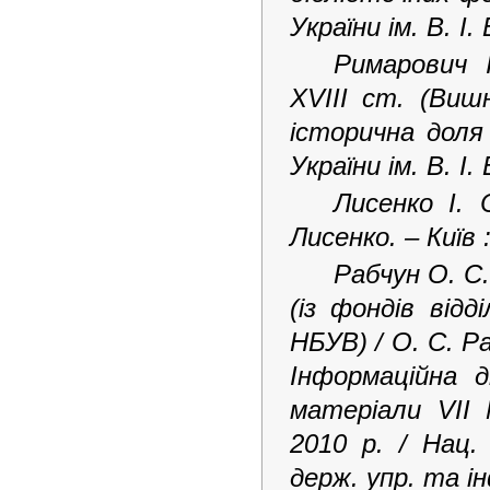
України ім. В. І.
Римарович І
XVIII ст. (Виш
історична доля
України ім. В. І.
Лисенко І. 
Лисенко. – Київ :
Рабчун О. С
(із фондів відд
НБУВ) / О. С. Р
Інформаційна д
матеріали VII 
2010 р. / Нац.
держ. упр. та ін