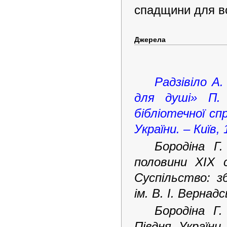
спадщини для вс
Джерела
Радзівіло А
для душі» П. 
бібліотечної спр
України. – Київ,
Бородіна Г.
половини ХІХ с
Суспільство: з
ім. В. І. Вернадс
Бородіна Г.
Півдня України