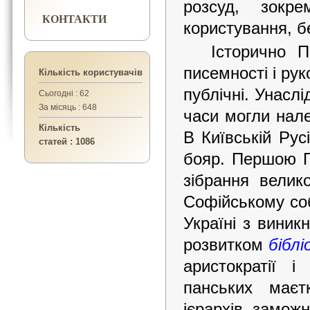
розсуд, зокр
КОНТАКТИ
користування, б
Історично П
писемності і ру
Кількість користувачів
публічні. Унаслі
Сьогодні : 62
За місяць : 648
часи могли нал
Кількість
В Київській Рус
статей : 1086
бояр. Першою П
зібрання велик
Софійському соб
Україні з виник
розвитком
бібл
аристократії і
панських маєт
ієрархів, заможн