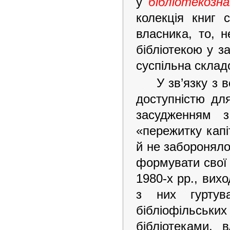
у
бібліотекозна
колекція книг 
власника, то, 
бібліотекою у з
суспільна склад
У зв’язку з 
доступністю дл
засудженням з
«пережитку капі
й не забороняло
формувати свої 
1980-х рр., вих
з них гуртув
бібліофільськ
бібліотеками, 