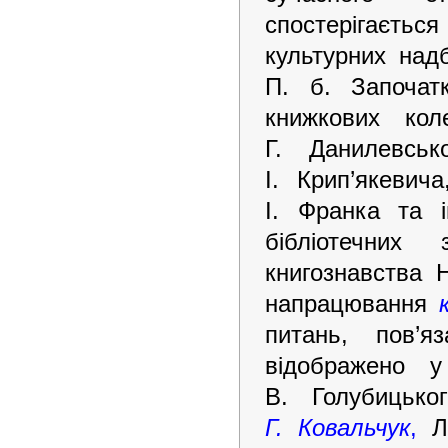
спостерігаєть
культурних над
П. б. Започат
книжкових ко
Г. Данилевськ
І. Крип’якевич
І. Франка та і
бібліотечних
книгознавства 
напрацювання
питань, пов’я
відображено 
В. Голубицько
Г. Ковальчук
,
Л.