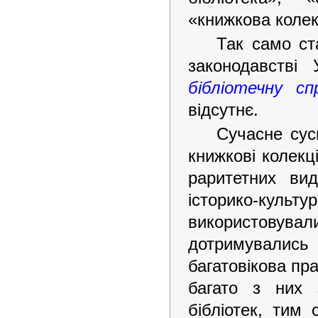
«книжкова колек
Так само ст
законодавстві
бібліотечну сп
відсутнє.
Сучасне сус
книжкові колекц
раритетних вид
історико-культ
використовува
дотримувалис
багатовікова пра
багато з них 
бібліотек, тим