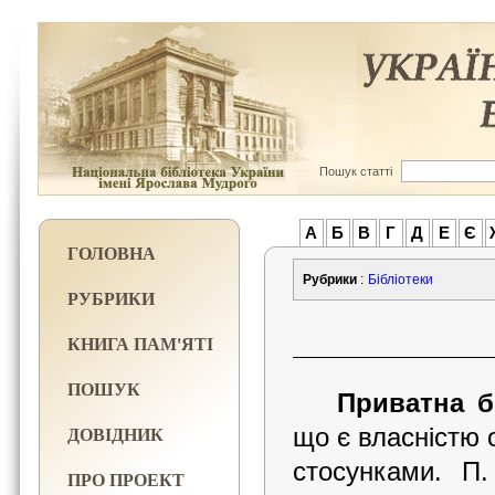
Пошук статті
А
Б
В
Г
Д
Е
Є
ГОЛОВНА
Рубрики
:
Бібліотеки
РУБРИКИ
КНИГА ПАМ'ЯТІ
ПОШУК
Приватна б
ДОВІДНИК
що є власністю 
стосунками. П.
ПРО ПРОЕКТ