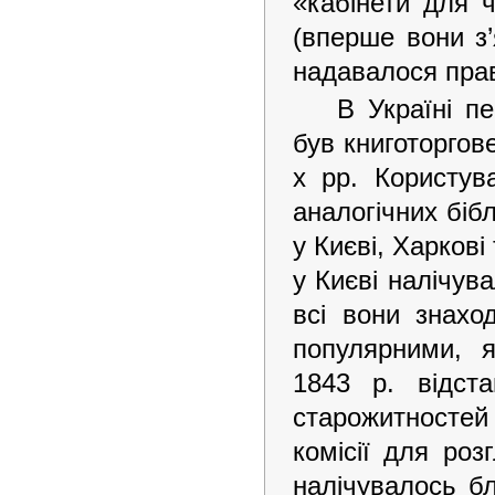
«кабінети для 
(вперше вони з
надавалося прав
В Україні п
був книготоргове
х рр. Користув
аналогічних бібл
у Києві, Харкові
у Києві налічув
всі вони знахо
популярними, 
1843 р. відста
старожитностей
комісії для роз
налічувалось бл