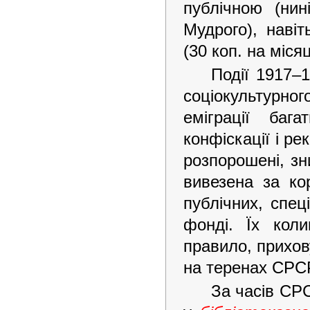
публічною (нин
Мудрого), наві
(30 коп. на місяц
Події 1917–
соціокультурног
еміграції баг
конфіскації і ре
розпорошені, зн
вивезена за ко
публічних, спец
фонді. Їх кол
правило, прихов
на теренах СРС
За часів СРС