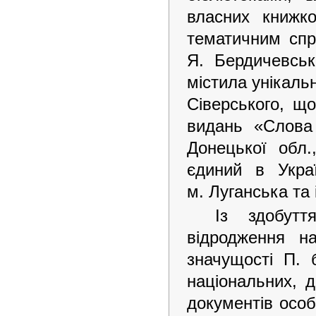
власних книжко
тематичним спр
Я. Бердичевсь
містила унікальн
Сіверського, щ
видань «Слова 
Донецької обл.
єдиний в Укра
м. Луганська та і
Із здобутт
відродження на
значущості П. 
національних, д
документів особ