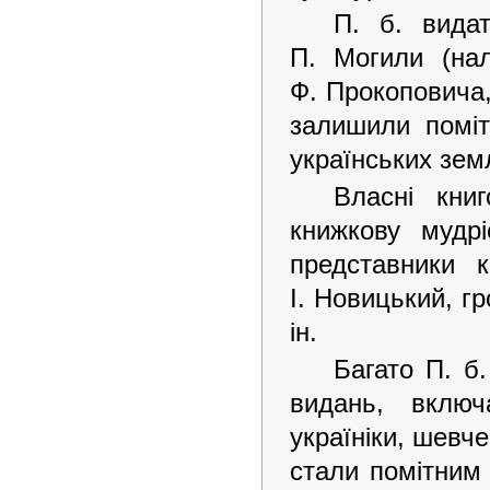
П. б. видат
П. Могили (нал
Ф. Прокоповича,
залишили поміт
українських зем
Власні кни
книжкову мудр
представники 
І. Новицький, гр
ін.
Багато П. б.
видань, включ
україніки, шевче
стали помітним 