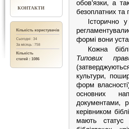
обов’язки, а та
КОНТАКТИ
безоплатних та 
Історично у
регламентувалис
Кількість користувачів
формі вони уста
Сьогодні : 34
За місяць : 758
Кожна бібл
Кількість
Типових прав
статей : 1086
(затверджуютьс
культури, поши
форм власності
основних нап
документами, 
керівником бібл
мають статус 