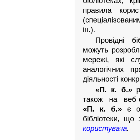
бібліотеках, к
правила корис
(спеціалізовани
ін.).
Провідні бі
можуть розробл
мережі, які с
аналогічних п
діяльності конкр
«П. к. б.»
р
також на веб-с
«П. к. б.»
є об
бібліотеки, що
користувача
.