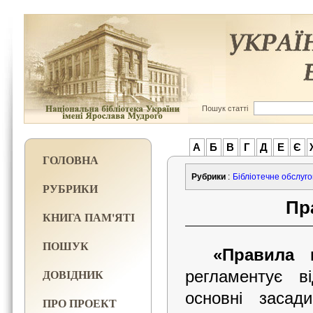
Пошук статті
А
Б
В
Г
Д
Е
Є
ГОЛОВНА
Рубрики
:
Бібліотечне обслуг
РУБРИКИ
Пр
КНИГА ПАМ'ЯТІ
ПОШУК
«Правила 
ДОВІДНИК
регламентує в
основні засад
ПРО ПРОЕКТ