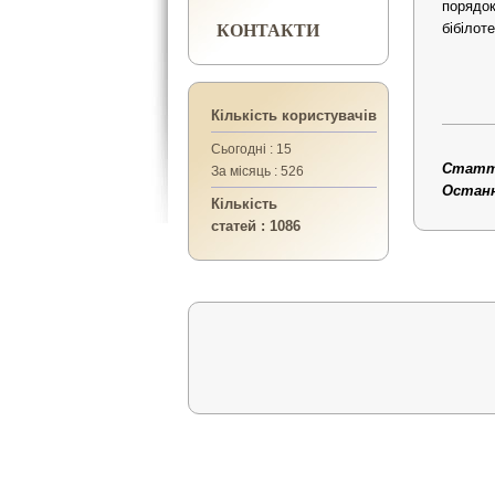
порядок
КОНТАКТИ
бібілот
Кількість користувачів
Сьогодні : 15
Статтю
За місяць : 526
Останні
Кількість
статей : 1086