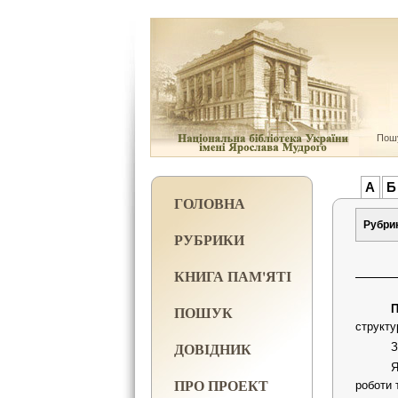
Пошу
А
Б
ГОЛОВНА
Рубри
РУБРИКИ
КНИГА ПАМ'ЯТІ
ПОШУК
П
структу
ДОВІДНИК
З
Я
ПРО ПРОЕКТ
роботи 