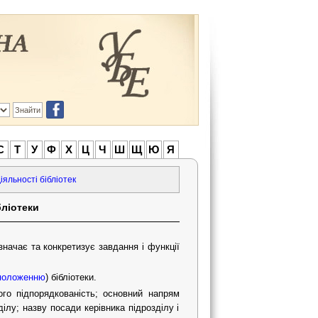
С
Т
У
Ф
Х
Ц
Ч
Ш
Щ
Ю
Я
яльності бібліотек
бліотеки
значає та конкретизує завдання і функції
положенню
) бібліотеки.
ого підпорядкованість; основний напрям
ділу; назву посади керівника підрозділу і