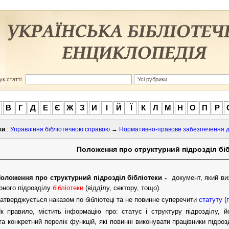
к статті
В
Г
Д
Е
Є
Ж
З
И
І
Й
Ї
К
Л
М
Н
О
П
Р
ки
:
Управління бібліотечною справою
→
Нормативно-правове забезпечення ді
Положення про структурний підрозділ бі
оложення про структурний підрозділ бібліотеки -
документ, який ви
рного підрозділу
бібліотеки
(відділу, сектору, тощо).
атверджується наказом по бібліотеці та не повинне суперечити
статуту
(
к правило, містить інформацію про: статус і структуру підрозділу, й
та конкретний перелік функцій, які повинні виконувати працівники підроз