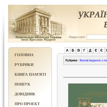
Пошук статті
А
Б
В
Г
Д
Е
Є
ГОЛОВНА
Рубрики
:
Фахові видання з пи
РУБРИКИ
КНИГА ПАМ'ЯТІ
ПОШУК
ДОВІДНИК
ПРО ПРОЕКТ