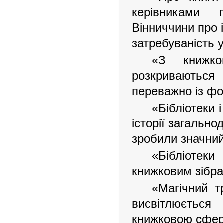
керівниками п
Вінниччини про і
затребуваність у
«З книжко
розкриваються з
переважно із фо
«Бібліотеки 
історії загально
зробили значний 
«Бібліотеки
книжковим зібр
«Магічний т
висвітлюється
книжковою сферою