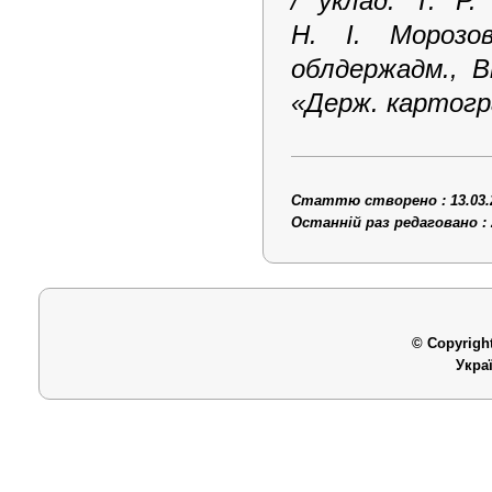
/ уклад. Т. Р.
Н. І. Морозо
облдержадм., В
«Держ. картогра
Статтю створено : 13.03.
Останній раз редаговано : 
© Copyright
Укра