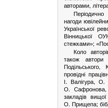
авторами, літера
Періодично 
нагоди ювілейни
Української рев
Вінницької ОУ
стежками»; «Пос
Коло авторі
також автори 
Подільського,
провідні праців
І. Валігура, О
О. Сафронова,
закладів вищої
О. Прищепа; бібл