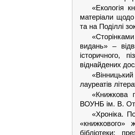
«Екологія к
матеріали щодо 
та на Поділлі зо
«Сторінкам
видань» – від
історичного, п
віднайдених дос
«Вінницьки
лауреатів літера
«Книжкова п
ВОУНБ ім. В. О
«Хроніка. По
«книжкового» ж
бібліотеки: пр