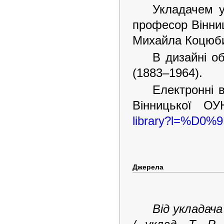
Укладачем у
професор Вінниц
Михайла Коцюби
В дизайні о
(1883–1964).
Електронні в
Вінницької ОУ
library?l=%D0%
Джерела
Від укладача