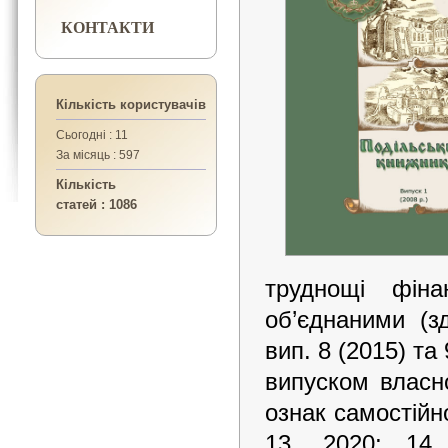
КОНТАКТИ
Кількість користувачів
Сьогодні : 11
За місяць : 597
Кількість
статей : 1086
труднощі фіна
об’єднаними (з
вип. 8 (2015) та
випуском власно
ознак самостійн
13, 2020; 14,