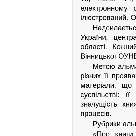
електронному 
ілюстрований. О
Надсилаєтьс
України, центр
області. Кожн
Вінницької ОУНБ
Метою альма
різних її прояв
матеріали, що 
суспільстві: ї
значущість кни
процесів.
Рубрики аль
«Про книги