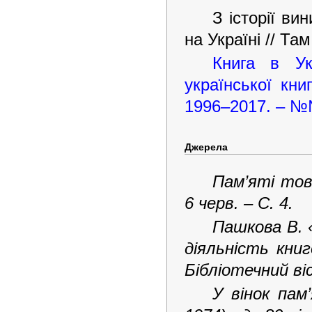
З історії ви
на Україні // Та
Книга в Ук
української кни
1996–2017. – №
Джерела
Пам’яті тов
6 черв. – С. 4.
Пашкова В. 
діяльність кни
Бібліотечний віс
У вінок пам