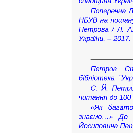
спадщина Україн
Поперечна Л
НБУВ на пошану
Петрова / Л. А
України. – 2017.
—————
Петров Ст
бібліотека ”Укра
С. Й. Петро
читання до 100-
«Як багато
знаємо…» До 1
Йосиповича Пе