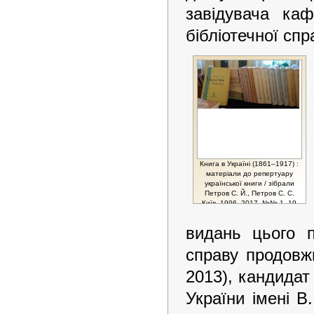
завідувача каф
бібліотечної спр
Книга в Україні (1861–1917) :
матеріали до репертуару
української книги / зібрали
Петров С. Й., Петров С. С.
Київ, 1996–2017. №№ 1–19
видань цього 
справу продовж
2013), кандидат
України імені В