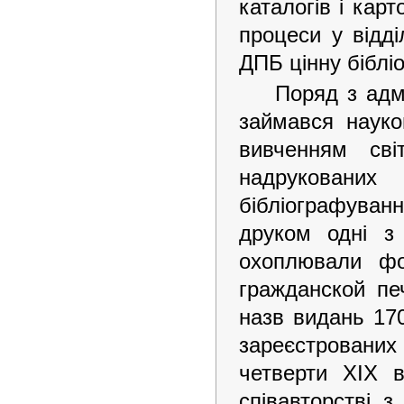
каталогів і карт
процеси у відд
ДПБ цінну біблі
Поряд з адм
займався науко
вивченням св
надруковани
бібліографуванн
друком одні з
охоплювали фо
гражданской пе
назв видань 170
зареєстрованих 
четверти ХІХ в
співавторстві з