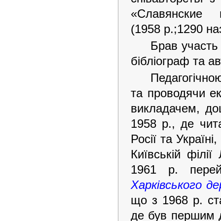
«Славянские 
(1958 р.;1290 н
Брав участь
бібліограф та ав
Педагогічною
та проводячи ек
викладачем, до
1958 р., де чит
Росії та Україн
Київській філії
1961 р. перей
Харківського д
що з 1968 р. с
де був першим д