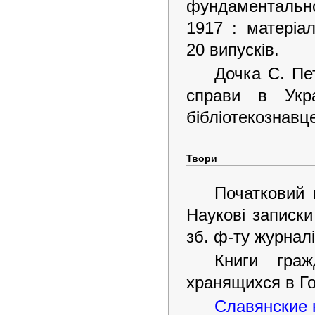
фундаментально
1917 : матеріа
20 випусків.
Дочка С. Пе
справи в Укр
бібліотекознавц
Твори
Початковий 
Наукові записки 
зб. ф-ту журнал
Книги граж
хранящихся в Гос
Славянские к