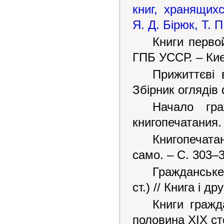
книг, хранящих
Я. Д. Бірюк, Т. П
Книги перво
ГПБ УССР. – Киев
Прижиттєві
Збірник оглядів 
Начало гра
книгопечатания. 
Книгопечата
само. – С. 303–
Гражданське
ст.) // Книга і д
Книги гражд
половина ХІХ сто