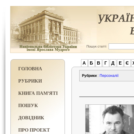
Пошук статті
А
Б
В
Г
Д
Е
Є
ГОЛОВНА
Рубрики
:
Персоналії
РУБРИКИ
КНИГА ПАМ'ЯТІ
ПОШУК
ДОВІДНИК
ПРО ПРОЕКТ