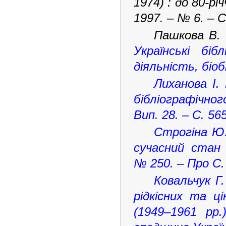
1974) : до 80-рі
1997. – № 6. – С
Пашкова В. 
Українські біб
діяльність, біоб
Лиханова І.
бібліографічного
Вип. 28. – С. 56
Строгіна Ю.
сучасний стан 
№ 250. – Про С.
Ковальчук Г
рідкісних та ц
(1949–1961 рр.