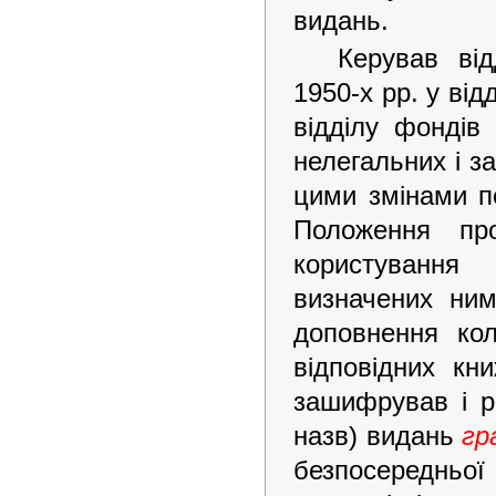
видань.
Керував від
1950-х рр. у від
відділу фондів
нелегальних і з
цими змінами по
Положення про
користування 
визначених ним 
доповнення кол
відповідних кн
зашифрував і р
назв) видань
гр
безпосередньо