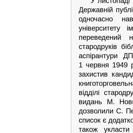
У листопаді
Державній публі
одночасно нав
університету 
переведений 
стародруків біб
аспірантури Д
1 червня 1949 р
захистив канди
книготорговельн
відділі старод
видань М. Нови
дозволили С. П
список є додатко
також укласти