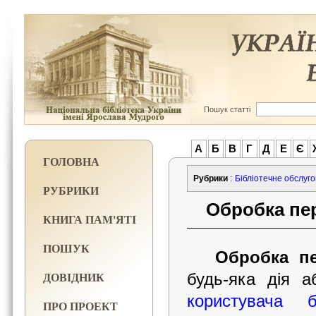
Пошук статті
А
Б
В
Г
Д
Е
Є
ГОЛОВНА
Рубрики
:
Бібліотечне обслуг
РУБРИКИ
Обробка пе
КНИГА ПАМ'ЯТІ
ПОШУК
Обробка пе
ДОВІДНИК
будь-яка дія а
користувача бі
ПРО ПРОЕКТ