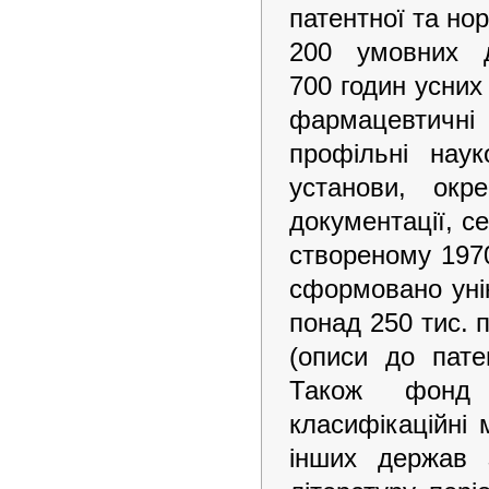
патентної та но
200 умовних д
700 годин усних
фармацевтичні 
профільні науко
установи, окр
документації, се
створеному 1970
сформовано уні
понад 250 тис. п
(описи до пате
Також фонд м
класифікаційні 
інших держав з