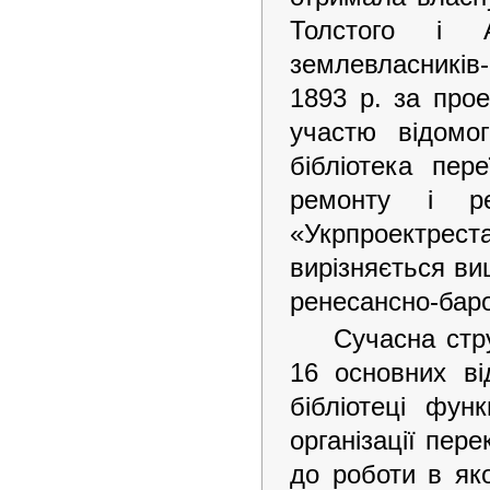
Толстого і 
землевласникі
1893 р. за про
участю відомо
бібліотека пер
ремонту і ре
«Укрпроектрес
вирізняється ви
ренесансно-баро
Сучасна стр
16 основних від
бібліотеці функ
організації пере
до роботи в яко