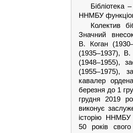
Бібліотека –
ННМБУ функціону
Колектив бі
Значний внесок
В. Коган (1930
(1935–1937), В
(1948–1955), з
(1955–1975), з
кавалер орден
березня до 1 гр
грудня 2019 ро
виконує заслуж
історію ННМБУ 
50 років свого