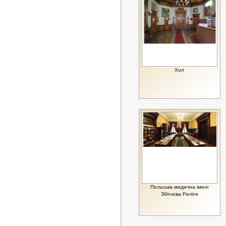
Хол
Польська медична імені
Збігнєва Реліги