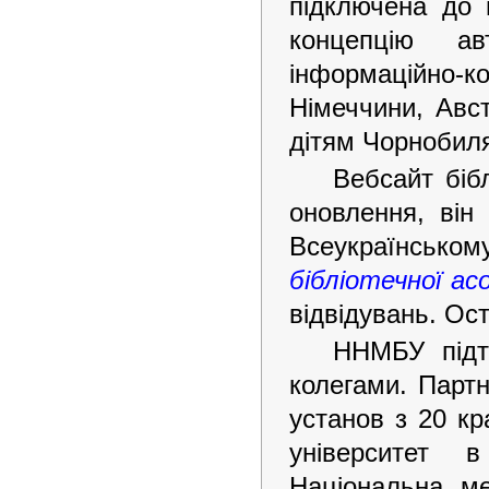
підключена до 
концепцію ав
інформаційно-к
Німеччини, Авст
дітям Чорнобил
Вебсайт бібл
оновлення, він
Всеукраїнському
бібліотечної асо
відвідувань. Ост
ННМБУ підтр
колегами. Партн
установ з 20 к
університет в
Національна ме