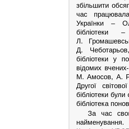
збільшити обсяг
час працювала
Українки – О
бібліотеки 
Л. Громашевсь
Д. Чеботарьов
бібліотеки у п
відомих вчених-
М. Амосов, А. Р
Другої світов
бібліотеки були
бібліотека поно
За час свог
найменування