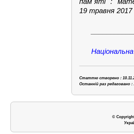
пам`яті : мат
19 травня 2017 р
___________
Національна
Статтю створено : 10.11.
Останній раз редаговано : 
© Copyright
Укра