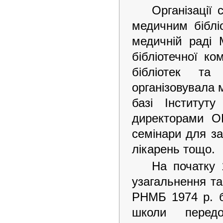
Організації
медичним біблі
медичній раді 
бібліотечної ко
бібліотек та
організовувала м
базі Інститут
директорами О
семінари для за
лікарень тощо.
На початку 
узагальнення та
РНМБ 1974 р. б
школи передо