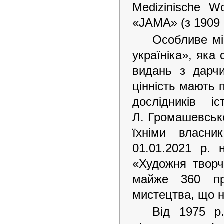
Medizinische Wo
«JAMA» (з 1909 р
Особливе мі
україніка», яка
видань з дарч
цінність мають 
дослідників і
Л. Громашевсько
їхніми власн
01.01.2021 р. 
«Художня творч
майже 360 пр.
мистецтва, що н
Від 1975 р