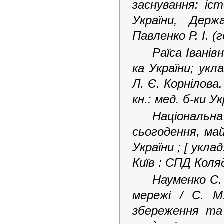
заснування: іс
України, Держ
Павленко Р. І. (
Раїса Іванів
ка України; укл
Л. Є. Корнілова.
кн.: мед. б-ки Ук
Національна
сьогодення, ма
України ; [ уклад.
Київ : СПД Коляд
Науменко С. 
мережі / С. М
збереження та 