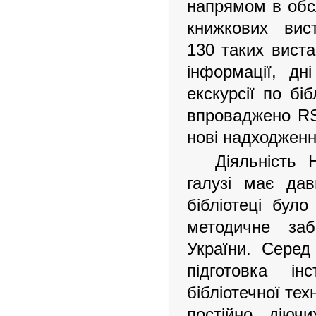
напрямом в обсл
книжкових вис
130 таких виста
інформації, дн
екскурсії по бі
впроваджено RSS
нові надходженн
Діяльність 
галузі має дав
бібліотеці бул
методичне заб
України. Сере
підготовка ін
бібліотечної те
постійно діючи