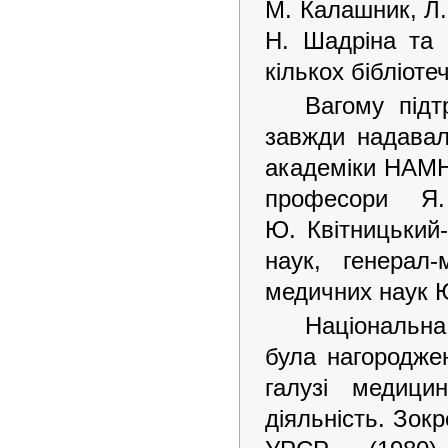
М. Калашник, Л.
Н. Шадріна та 
кількох бібліоте
Вагому підт
завжди надавали
академіки НАМНУ
професори Я.
Ю. Квітницький
наук, генерал
медичних наук Ю
Національна
була нагороджен
галузі медици
діяльність. Зок