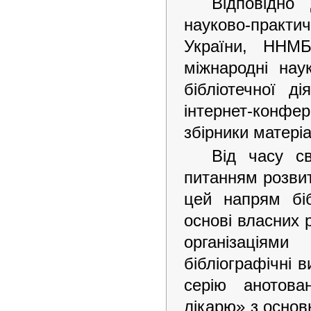
Відповідно 
науково-прак
України, ННМ
міжнародні нау
бібліотечної д
інтернет-конф
збірники матеріа
Від часу с
питанням розвит
цей напрям біб
основі власних 
організаціям
бібліографічні 
серію анотова
лікарю» з основ