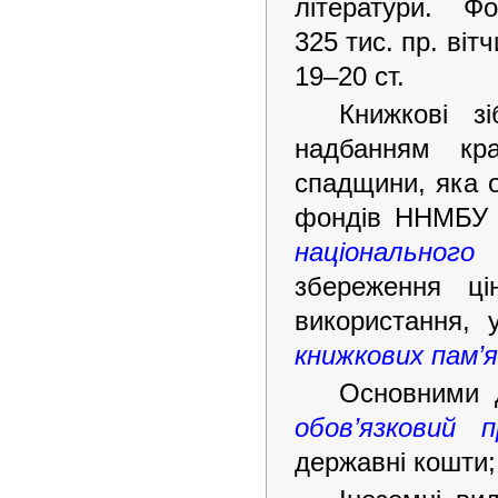
літератури. Ф
325 тис. пр. віт
19–20 ст.
Книжкові з
надбанням кра
спадщини, яка 
фондів ННМБУ 
національного
збереження ці
використання, 
книжкових пам
’
Основними д
обов
’
язковий п
державні кошти