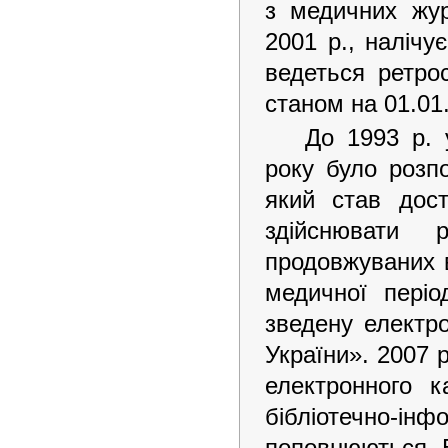
з медичних жур
2001 р., налічу
ведеться ретро
станом на 01.01
До 1993 р. 
року було розпо
який став дос
здійснювати р
продовжуваних в
медичної періо
зведену електр
України». 2007 
електронного к
бібліотечно-і
поповнюються Б