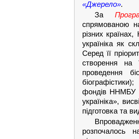
«Джерело»
.
За
Прог
спрямованою на
різних країнах
україніка як ск
Серед її пріори
створення на ї
проведення бі
біографістики
фондів ННМБУ т
україніка», висв
підготовка та ви
Впроваджен
розпочалось н