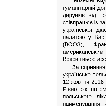
Іноземні ви
гуманітарній до
дарунків від п
співпрацює із з
української д
палатою у Варш
(ВООЗ), Фран
американськ
Всесвітньою асоц
За сприяння
українсько-поль
12 жовтня 2016 
Рівно рік пото
польського лік
найменування 