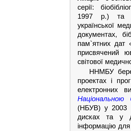
серії: біобібл
1997 р.) та б
української мед
документах, бі
пам`ятних дат «
присвячений юв
світової медично
ННМБУ бере 
проектах і про
електронних ви
Національною 
(НБУВ) у 2003 
дисках та у д
інформацію для 