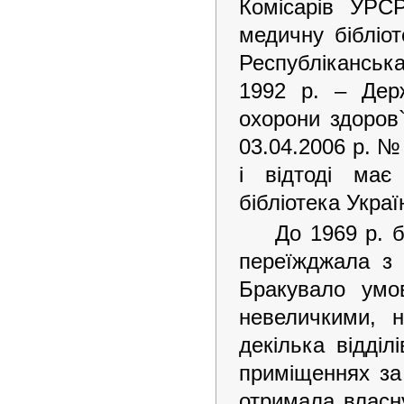
Комісарів УРС
медичну бібліо
Республіканська
1992 р. – Держ
охорони здоров
03.04.2006 р. №
і відтоді має
бібліотека Укра
До 1969 р. б
переїжджала з 
Бракувало умо
невеличкими, 
декілька відді
приміщеннях за 
отримала власну