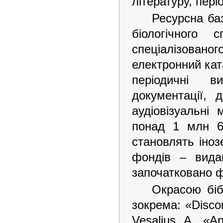
літературу, пері
Ресурсна ба
біологічного 
спеціалізованог
електронний ката
періодичні в
документації, 
аудіовізуальні
понад 1 млн 6
становлять іно
фондів – вида
започатковано ф
Окрасою біб
зокрема: «Discor
Vesalius A. «An