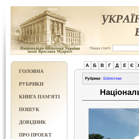
Пошук статті
А
Б
В
Г
Д
Е
Є
ГОЛОВНА
Рубрики
:
Бібліотеки
РУБРИКИ
Національ
КНИГА ПАМ'ЯТІ
ПОШУК
ДОВІДНИК
ПРО ПРОЕКТ