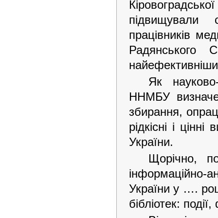
Кіровоградськ
підвищували 
працівників мед
Радянського 
найефективніши
Як науково
ННМБУ визначен
збирання, опрац
рідкісні і цінн
України.
Щорічно, п
інформаційно-
України у …. ро
бібліотек: події