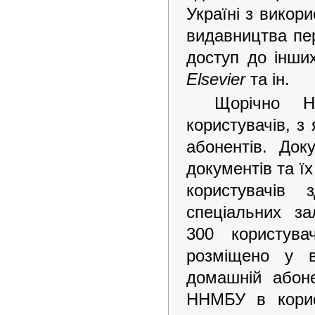
Україні з викор
видавництва пе
доступ до інши
Elsevier
та ін.
Щорічно Н
користувачів, з 
абонентів. До
документів та їх
користувачів 
спеціальних з
300 користува
розміщено у в
домашній абон
ННМБУ в корис