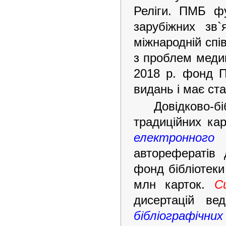
Реліги. ПМБ фу
зарубіжних зв`
міжнародній спі
з проблем меди
2018 р. фонд П
видань і має ст
Довідково-б
традиційних кар
електронного 
авторефератів 
фонд бібліотеки
млн карток.
С
дисертацій ве
бібліографічних