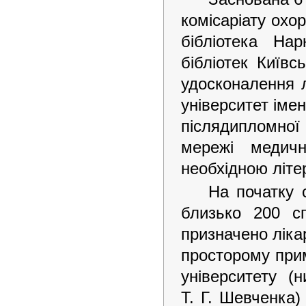
комісаріату охо
бібліотека На
бібліотек Київс
удосконалення л
університет іме
післядипломної
мережі медичн
необхідною літе
На початку 
близько 200 сп
призначено ліка
просторому прим
університету (
Т. Г. Шевченка)