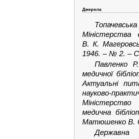
Джерела
Топачевськ
Міністерства 
В. К. Магеровс
1946.
– № 2. –
С
Павленко Р.
медичної бібліо
Актуальні пит
науково-практи
Міністерство 
медична бібліот
Матюшенко В. С
Дер
жавна 