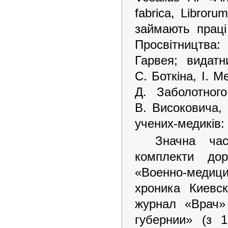
fabrica, Libror
займають праці
Просвітництва:
Гарвея; видатн
С. Боткіна, І. 
Д. Заболотног
В. Високовича,
учених-медиків: 
Значна час
комплекти дор
«Военно-медици
хроника Киевс
журнал «Врач»
губернии» (з 1