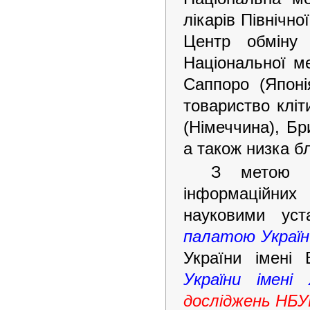
лікарів Північн
Центр обміну 
Національної ме
Саппоро (Японі
товариство кліт
(Німеччина), Бр
а також низка б
З метою о
інформаційни
науковими уст
палатою України
України імені 
України імені
досліджень НБУ