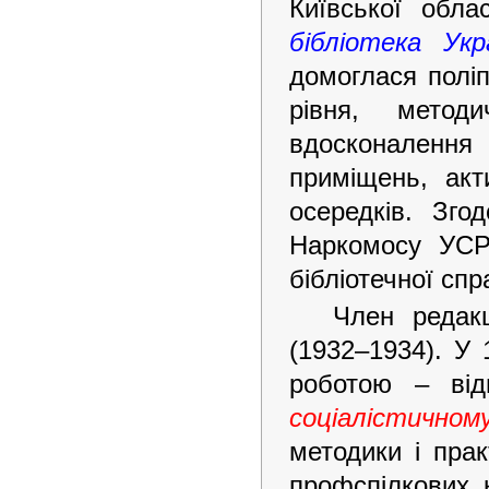
Київської обла
бібліотека Ук
домоглася поліп
рівня, метод
вдосконалення 
приміщень, акти
осередків. Зго
Наркомосу УСРР
бібліотечної спр
Член редакц
(1932–1934). У 
роботою – від
соціалістичном
методики і прак
профспілкових к