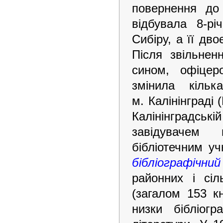
повернення до
відбувала 8-р
Сибіру, а її дв
Після звільне
сином, офіцер
змінила кільк
м. Калінінграді
Калінінградські
завідувачем м
бібліотечним уч
бібліографічн
районних і сіл
(загалом 153 кн
низки бібліогр