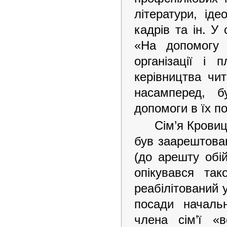
літератури, іде
кадрів та ін. У
«На допомогу б
організації і 
керівництва чит
насамперед, б
допомоги в їх по
Сім’я Кровиц
був заарештован
(до арешту обі
опікувався та
реабілітований у
посади началь
члена сім’ї «