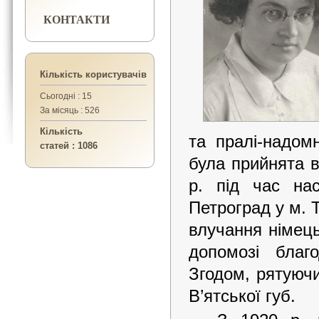
КОНТАКТИ
Кількість користувачів
Сьогодні : 15
За місяць : 526
Кількість
та пралі-надомн
статей : 1086
була прийнята 
р. під час нас
Петроград у м. Т
влучання німець
допомозі благо
Згодом, рятуючи
В’ятської губ.