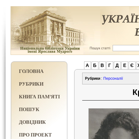
Пошук статті
А
Б
В
Г
Д
Е
Є
ГОЛОВНА
Рубрики
:
Персоналії
РУБРИКИ
К
КНИГА ПАМ'ЯТІ
ПОШУК
ДОВІДНИК
ПРО ПРОЕКТ