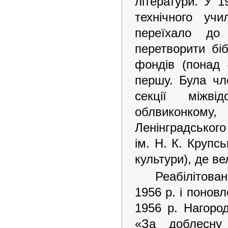
літератури. У 
технічного уч
переїхало до
перетворити біб
фондів (понад 
першу. Була чле
секції міжвід
облвиконкому, 
Ленінградськ
ім. Н. К. Крупс
культури), де ве
Реабілітова
1956 р. і понов
1956 р. Нагоро
«За доблесну