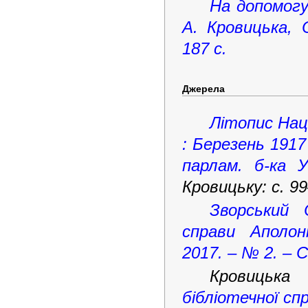
На допомогу 
А. Кровицька, 
187 с.
Джерела
Літопис Наці
: Березень 1917 
парлам. б-ка У
Кровицьку: с. 99
Зворський
справи Аполоні
2017. – № 2. – С
Кровицька
бібліотечної сп