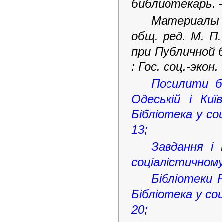
библиотекарь. 
Материалы 
общ. ред. М.
П.
при Публичной 
: Гос. соц.-экон.
Посилити б
Одеській і Киї
Бібліотека у со
13;
Завдання і 
соціалістичному
Бібліотеки Р
Бібліотека у со
20;