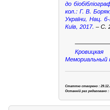
до біобібліогра
кол.: Г. В. Боря
України, Нац. б-
Київ, 2017.
– С. 
—————
Кровицка
Мемориальный 
Статтю створено : 29.12.
Останній раз редаговано : 