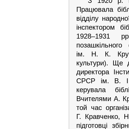
З 1920 р. 
Працювала бібл
відділу народно
інспектором бі
1928–1931 рр
позашкільного 
ім. Н. К. Кру
культури). Ще 
директора Інсти
СРСР ім. В. І.
керувала біб
Вчителями А. Кр
той час організ
Г. Кравченко, 
підготовці збі