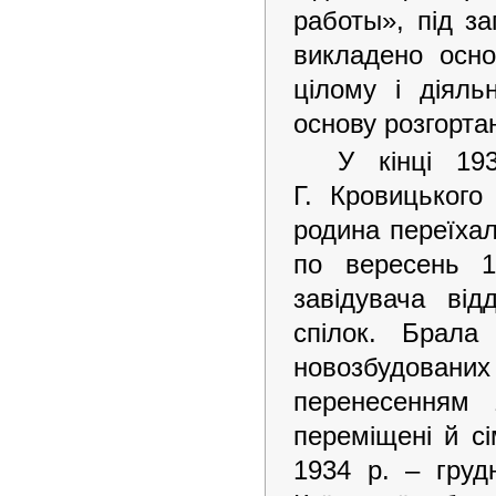
работы», під з
викладено осно
цілому і діяль
основу розгорта
У кінці 19
Г. Кровицького
родина переїхал
по вересень 1
завідувача від
спілок. Брала
новозбудованих 
перенесенням
переміщені й с
1934 р. – груд