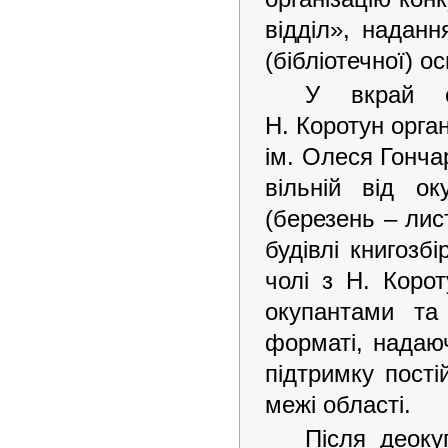
відділ», наданн
(бібліотечної) о
У вкрай ск
Н. Коротун орга
ім. Олеся Гонча
вільній від ок
(березень – лис
будівлі книгозб
чолі з Н. Коро
окупантами та
форматі, надаюч
підтримку пості
межі області.
Після деоку