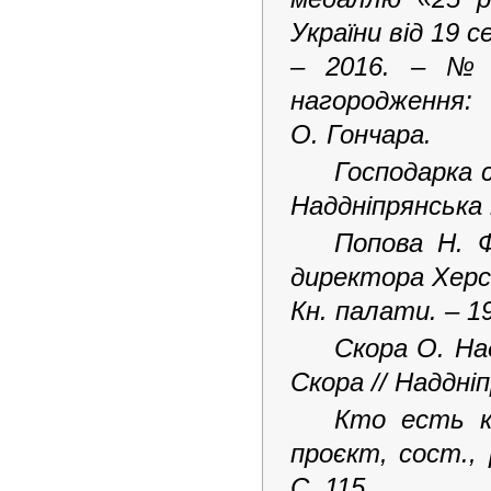
України від 19 с
– 2016. – № 
нагородження:
О. Гончара.
Господарка с
Наддніпрянська п
Попова Н. Ф
директора Херсо
Кн. палати. – 19
Скора О. Над
Скора // Наддніп
Кто есть кт
проєкт, сост.,
С. 115.