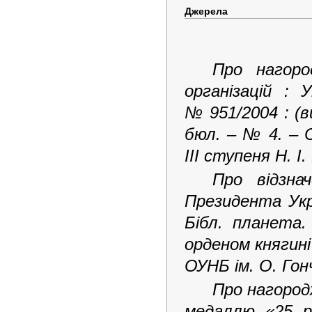
Джерела
Про нагоро
організацій : 
№ 951/2004 : (в
бюл. – № 4. – 
ІІІ ступеня Н. І
Про відзна
Президента Укра
Бібл. планета
орденом княгині
ОУНБ ім. О. Гон
Про нагород
медаллю «25 р