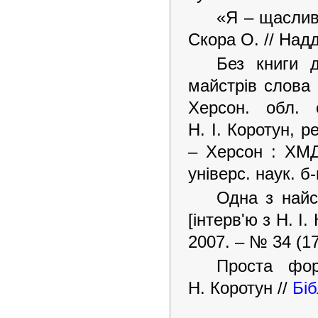
«Я – щаслива
Скора О. // Надд
Без книги д
майстрів слова 
Херсон. обл. 
Н. І. Коротун, р
– Херсон : ХМД
універс. наук. б-
Одна з найс
[інтерв'ю з Н. І.
2007. – № 34 (17 
Проста фор
Н. Коротун //
Біб