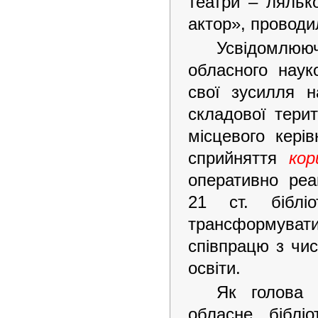
театри – ляльк
актор», проводи
Усвідомлююч
обласного наук
свої зусилля 
складової терит
місцевого кері
сприйняття
кор
оперативно реа
21 ст. біблі
трансформуватис
співпрацю з чи
освіти.
Як голова п
обласне біблі