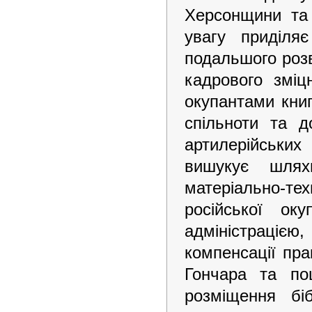
Херсонщини та 
увагу приділя
подальшого розви
кадрового зміц
окупантами книг
спільноти та д
артилерійських
вишукує шлях
матеріально-т
російської ок
адміністрацією
компенсації пр
Гончара та по
розміщення бі