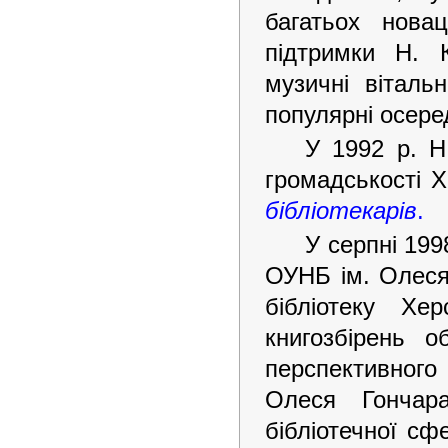
багатьох нова
підтримки Н. К
музичні віталь
популярні осере
У 1992 р. Н.
громадськості 
бібліотекарів
.
У серпні 199
ОУНБ ім. Олеся
бібліотеку Хе
книгозбірень о
перспективного
Олеся Гончар
бібліотечної с