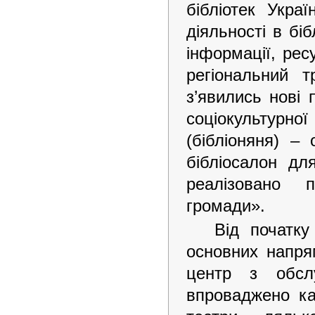
бібліотек Укра
діяльності в біб
інформації, рес
регіональний т
з’явились нові п
соціокультур
(бібліоняня) –
бібліосалон дл
реалізовано п
громади».
Від початку
основних напрям
центр з обсл
впроваджено ка