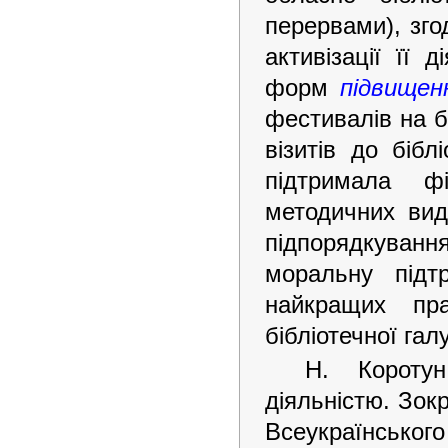
перервами), зго
активізації її 
форм
підвищенн
фестивалів на б
візитів до бібл
підтримала ф
методичних вид
підпорядкуванн
моральну підт
найкращих пра
бібліотечної гал
Н. Короту
діяльністю. Зок
Всеукраїнсь