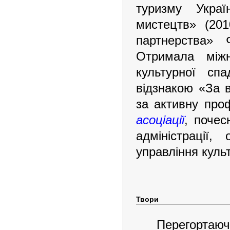
туризму Укра
мистецтв» (201
партнерства» 
Отримала міжн
культурної сп
відзнакою «За в
за активну проф
асоціації
, почес
адміністрації,
управління культ
Твори
Перегортаючи