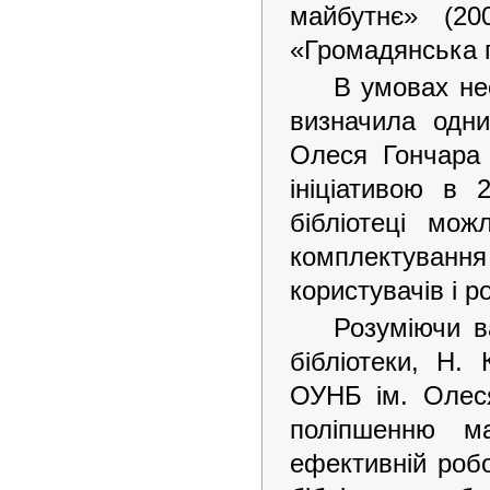
майбутнє» (20
«Громадянська п
В умовах не
визначила одни
Олеся Гончара 
ініціативою в 
бібліотеці мож
комплектуван
користувачів і р
Розуміючи в
бібліотеки, Н.
ОУНБ ім. Олеся
поліпшенню мат
ефективній робо