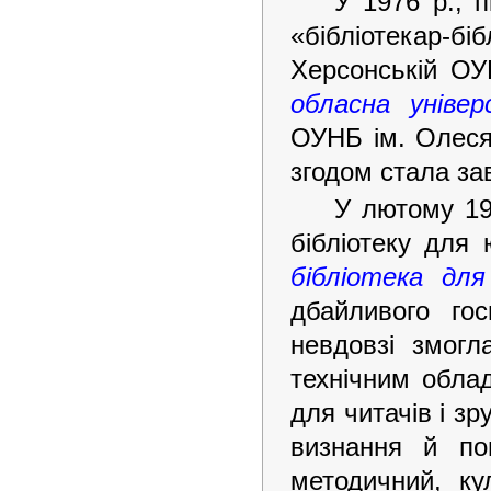
У 1976 р., 
«бібліотекар-
Херсонській ОУ
обласна універ
ОУНБ ім. Олеся
згодом стала за
У лютому 19
бібліотеку для
бібліотека дл
дбайливого гос
невдовзі змогл
технічним обла
для читачів і зр
визнання й по
методичний, ку