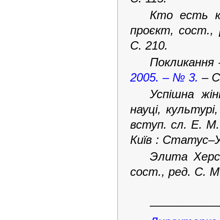
Кто есть кт
проєкт, сост.,
С. 210.
Покликання 
2005. – № 3.
– С
Успішна жінк
науці, культурі
вступ. сл. Е. М.
Київ : Статус–У
Элита Херсо
сост., ред. С. 
—————