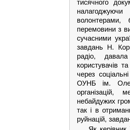
тисячного доку
налагоджуюч
волонтерами, 
перемовини з в
сучасними укра
завдань Н. Кор
радіо, давал
користувачів та
через соціальні
ОУНБ ім. Олес
організацій, м
небайдужих гром
так і в отриман
руйнацій, завда
Як керівник