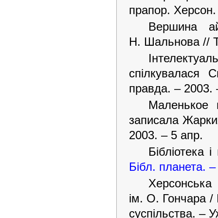
прапор. Херсон. 
Вершина ай
Н. Шальнова // Т
Інтелектуал
cпілкувалася С
правда. – 2003. –
Маленькое к
записала Жарких
2003. – 5 апр.
Бібліотека і
Бібл. планета. –
Херсонська
ім. О. Гончара /
суспільства. – У