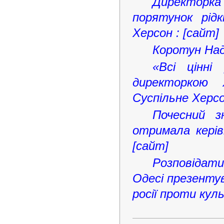
Директорк
порятунок рід
Херсон : [сайт]
Коротун Наді
«Всі цінні
директоркою Х
Суспільне Херсо
Почесний з
отримала керівн
[сайт]
Розповідат
Одесі презенту
росії проти кул