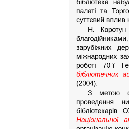
бібліотека наб
палаті та Торг
суттєвий вплив 
Н. Коротун
благодійникам
зарубіжних де
міжнародних зах
роботі 70-ї Г
бібліотечних а
(2004).
З метою ст
проведення ни
бібліотекарів
Національної а
організацію кон