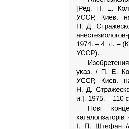
[Ред. П. Е. Ко
УССР, Киев. н
Н. Д. Стражеск
анестезиолого
1974. – 4 с. – (
УССР).
Изобретения
указ. / П. Е. 
УССР, Киев. н
Н. Д. Стражеско
и.], 1975. – 110 с
Нові конце
каталогізаторів
І. П. Штефан /