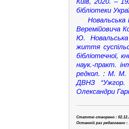
Київ, 2020. – 1
бібліотеки Украї
Новальська 
Веремійовича Ко
Ю. Новальська
життя суспільс
бібліотечної, к
наук.-практ. і
редкол. : М. М.
ДВНЗ “Ужгор. 
Олександри Гарк
Статтю створено : 02.12.
Останній раз редаговано : 