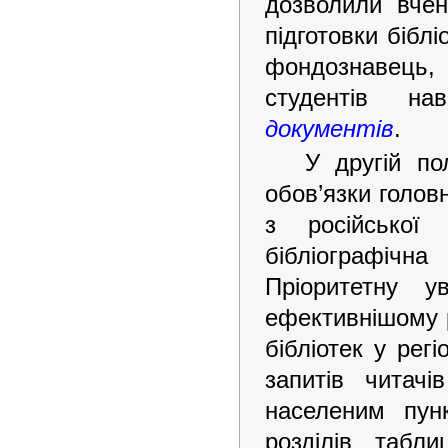
дозволили вчен
підготовки біблі
фондознавець
студентів н
документів
.
У другій по
обов’язки голов
з російської
бібліографічна
Пріоритетну 
ефективнішому р
бібліотек у рег
запитів читачі
населеним пун
розділів табл