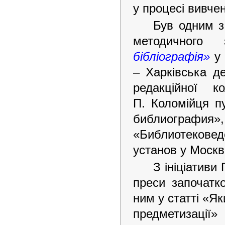
у процесі вивчен
Був одним з 
методичного
бібліографія»
у 
– Харківська д
редакційної к
П. Коломійця п
библиография
«Библиотекове
установ у Москві
З ініціативи
преси започатко
ним у статті «Я
предметизації