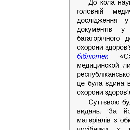
До кола нау
головній меди
дослідження 
документів у
багаторічного 
охорони здоров’
бібліотек
«Схе
медицинской ли
республікансько
це була єдина 
охорони здоров’
Суттєвою бул
видань. За йо
матеріалів з об
посібники з к