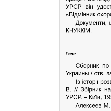
УРСР він удос
«Відмінник охор
Документи, щ
КНУККіМ.
Твори
Сборник по
Украины / отв. з
Із історії ро
В. // Збірник н
УРСР. – Київ, 19
Алексеев М.