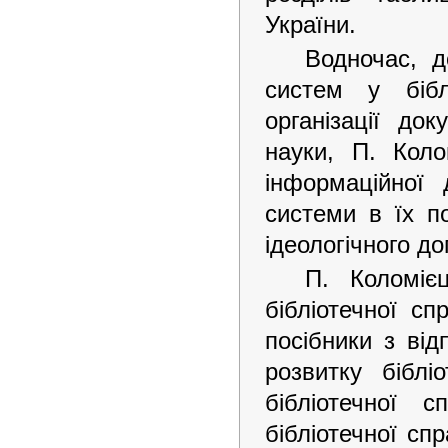
України.
Водночас, д
систем у бібл
організації до
науки, П. Коло
інформаційної 
системи в їх п
ідеологічного до
П. Коломіє
бібліотечної с
посібники з ві
розвитку біблі
бібліотечної 
бібліотечної сп