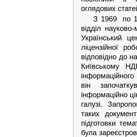
оглядових статей
З 1969 по 1
відділ науково-
Український це
ліцензійної ро
відповідно до н
Київському НД
інформаційного 
він започатк
інформаційно ці
галузі. Запроп
таких документ
підготовки тем
була зареєстров