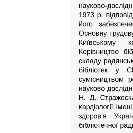
науково-дослід
1973 р. відповід
його забезпеч
Основну трудову
Київському к
Керівництво бі
складу радянськ
бібліотек у 
сумісництвом р
науково-дослідн
Н. Д. Стражеска
кардіології іме
здоров’я Укра
бібліотечної рад