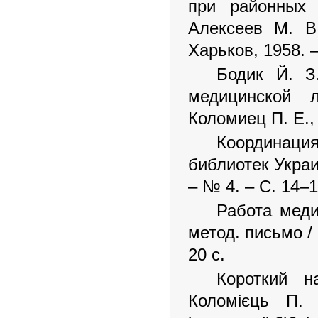
при районных 
Алексеев М. В
Харьков, 1958. –
Бодик Й. З
медицинской 
Коломиец П. Е., 
Координац
библиотек Украи
– № 4. – С. 14–1
Работа меди
метод. письмо /
20 с.
Короткий на
Коломієць П. 