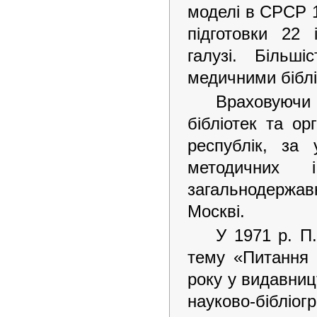
моделі в СРСР 
підготовки 22 
галузі. Більш
медичними бібл
Враховуючи
бібліотек та ор
республік, за
методичних 
загальнодержа
Москві.
У 1971 р. П
тему «Питання 
року у видавниц
науково-бібліо