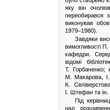
було створено ка
яку він очолюв
переобирався з
виконував обов
1979–1980).
Завдяки висо
вимогливості П
кафедри. Серед
відомі бібліот
Т. Горбаченко; 
М. Макарова, І.
К. Селіверсто
І. Штефан та ін.
Під керівни
над розширенн