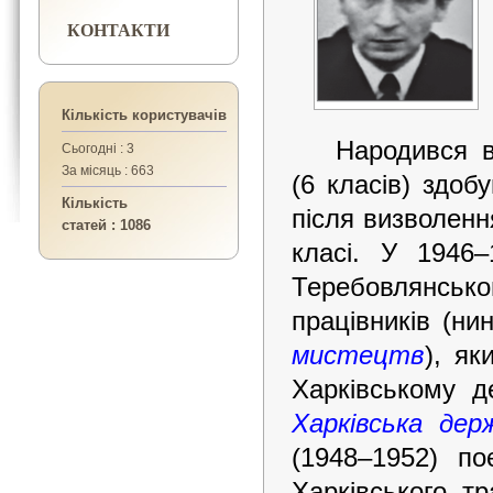
КОНТАКТИ
Кількість користувачів
Народився в
Сьогодні : 3
За місяць : 663
(6 класів) здоб
Кількість
після визволенн
статей : 1086
класі. У 1946–
Теребовлянськ
працівників (ни
мистецтв
), як
Харківському д
Харківська дер
(1948–1952) по
Харківського т