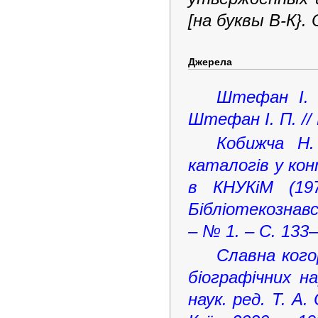
[на буквы В-К}. 
Джерела
Штефан І. 
Штефан І. П. // 
Кобижча Н. 
каталогів у кон
в КНУКіМ (19
Бібліотекознав
– № 1. – С. 133
Славна кого
біографічних на
наук. ред. Т. А.