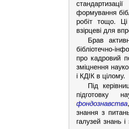
стандартизації
формування бібл
робіт тощо. Ц
взірцеві для вп
Брав актив
бібліотечно-інф
про кадровий п
зміцнення науков
і КДІК в цілому.
Під керівни
підготовку н
фондознавства
знання з питань
галузей знань і