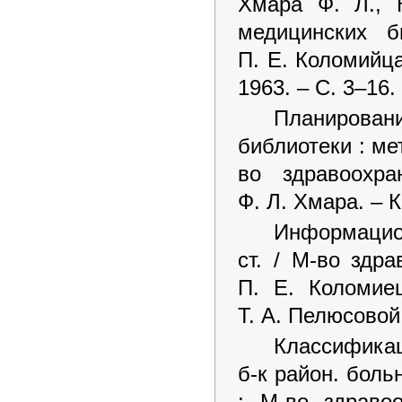
Хмара Ф. Л., 
медицинских 
П. Е. Коломийца
1963. – С. 3–16.
Планирова
библиотеки : ме
во здравоохр
Ф. Л. Хмара. – К
Информацион
ст. / М-во здра
П. Е. Коломие
Т. А. Пелюсовой. 
Классификац
б-к район. боль
; М-во здраво