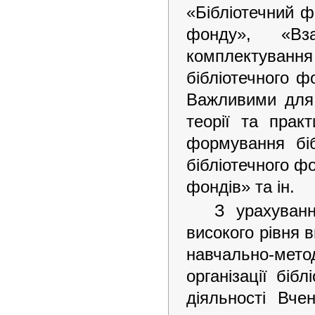
«Бібліотечний 
фонду», «Вза
комплектування
бібліотечного ф
Важливими для 
теорії та практ
формування біб
бібліотечного ф
фондів» та ін.
З урахуванн
високого рівня 
навчально-ме
організації біб
діяльності Вче