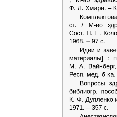
Ф. Л. Хмара. – К
Комплектова
ст. / М-во зд
Сост. П. Е. Кол
1968. – 97 с.
Идеи и заве
материалы] : п
М. А. Вайнберг,
Респ. мед. б-ка.
Вопросы зд
библиогр. посо
К. Ф. Дупленко и
1971. – 357 с.
Анестезиоло