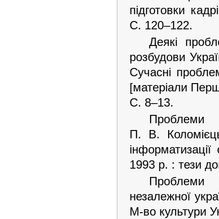
підготовки кадр
С. 120–122.
Деякі пробл
розбудови Украї
Сучасні проблем
[матеріали Першо
С. 8–13.
Проблеми в
П. В. Коломієц
інформатизації 
1993 р. : тези до
Проблеми 
незалежної украї
М-во культури Ук