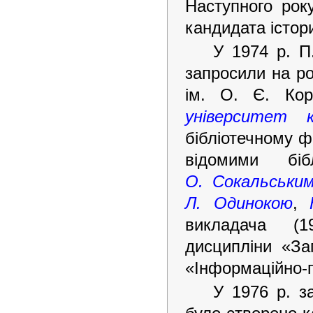
Наступного рок
кандидата істор
У 1974 р. П
запросили на ро
ім. О. Є. Кор
університет 
бібліотечному ф
відомими біб
О. Сокальськи
Л. Одинокою
,
викладача (1
дисципліни «Заг
«Інформаційно-
У 1976 р. з