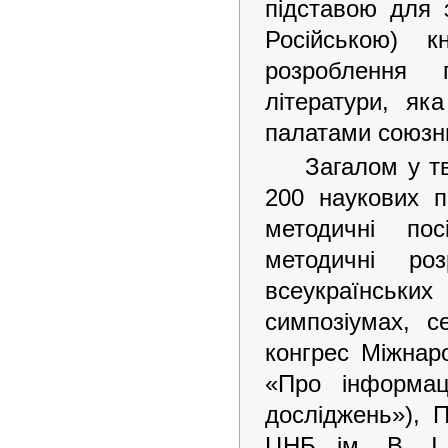
підставою для 
Російською) 
розроблення 
літератури, я
палатами союзни
Загалом у т
200 наукових п
методичні пос
методичні ро
всеукраїнськи
симпозіумах, с
конгрес Міжнаро
«Про інформаці
досліджень»), П
ЦНБ ім. В. І.