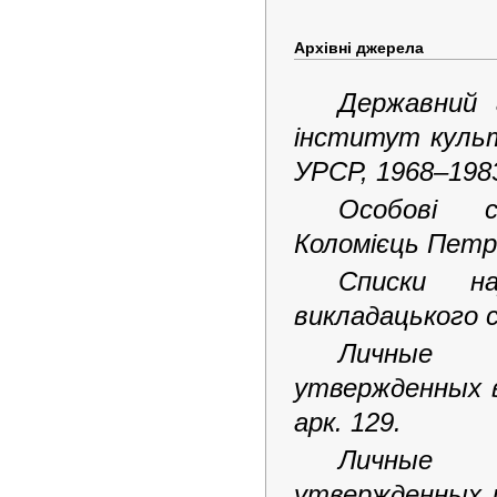
Архівні джерела
Державний 
інститут культ
УРСР, 1968–1983
Особові с
Коломієць Петро 
Списки на
викладацького ск
Личные а
утвержденных в 
арк. 129.
Личные а
утвержденных и