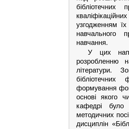
бібліотечних 
кваліфікаційни
узгодженням їх
навчального 
навчання.
У цих нап
розробленню н
літератури. З
бібліотечних 
формування фонд
основі якого ч
кафедрі було
методичних посі
дисциплін «Бібл