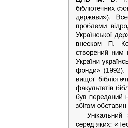
бібліотечних фо
держави»), Все
проблеми відро
Української дер
внеском П. Ко
створений ним в
України українс
фонди» (1992).
вищої бібліотеч
факультетів біб
був переданий н
збігом обставин
Унікальний 
серед яких: «Те