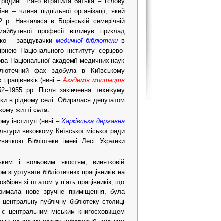
родині. Рано втратила батька – голову
йни – члена підпільної організації, який
2 р. Навчалася в Борівській семирічній
майбутньої професії вплинув приклад
ко – завідувачки
медичної бібліотеки
в
ірнею Національного інституту серцево-
сова Національної академії медичних наук
бліотечний фах здобула в Київському
х працівників (нині –
Академія мистецтв
52–1955 рр. Після закінчення технікуму
еки в рідному селі. Обиралася депутатом
кому житті села.
му інституті (нині –
Харківська державна
ультури виконкому Київської міської ради
ачкою Бібліотеки імені Лесі Українки
ьким і вольовим якостям, винятковій
 згуртувати бібліотечних працівників на
збірня зі штатом у п’ять працівників, що
тримала нове зручне приміщення, була
 центральну публічну бібліотеку столиці
ва є центральним міським книгосховищем