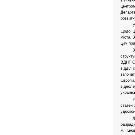
вітчизн
центром
Департа
розвитку
У
щодо це
міста. 
цим при
З
структу
ВДНГ СР
відділ 
започат
Європи,
відеоле
українс
Р
статей 
удоскон
Л
райради
м. Києв