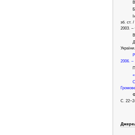
В
Б
І
зб. ст. 
2003. – 
В
Д
України.
Р
2006. –
П
«
С
Громове
Ф
С. 22−2
Джере