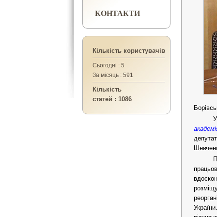
КОНТАКТИ
Кількість користувачів
Сьогодні : 5
За місяць : 591
Кількість
статей : 1086
Борівсь
У
академі
депута
Шевченк
П
працьов
вдоскон
розміщ
реорган
України