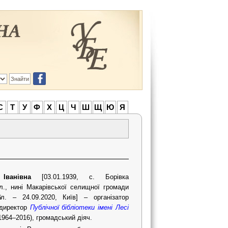
С
Т
У
Ф
Х
Ц
Ч
Ш
Щ
Ю
Я
 Іванівна
[03.01.1939, с. Борівка
бл., нині Макарівської селищної громади
л. – 24.09.2020, Київ] – організатор
й директор
Публічної бібліотеки імені Лесі
1964–2016), громадський діяч.