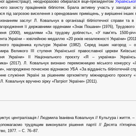
ої адміністрації), неодноразово обиралася віце-президентом
Української
ного захисту працівників бібліотек. Брала активну участь у заходах з
ся під загрозою виселення з орендованих приміщень, у вирішенні інших пр
изнанням заслуг Л. Ковальчук в організації бібліотечної справи та в 
агородження її державними орденами «Знак Пошани» (1976), Трудового 
упеня (2000), медалями «За трудову доблесть», «У пам’ять 1500-річ
нта України – ювілейною медаллю «20 років незалежності України» (2011
еного працівника культури України (1982). Серед інших нагород – 
ира Великого ІІІ ступеня Української православної церкви Київсько
иня України» ІІ Національного проєкту «Я – українка» Українськ
ика» (2017). Л. Ковальчук визнано переможницею міського конкурсу «Ж
и», нагороджено почесною відзнакою УБА «За відданість бібліотечній спр
нне служіння Україні за рішенням оргкомітету міжнародного проєкту «Ук
 Л. Ковальчук вручено зірку «Патріот України» (2011).
иктує централізація / Людмила Іванівна Ковальчук // Культура і життя. – 
опомагаємо трудящим виконувати рішення партії // Десята п'ятирічка
во, 1977. – С. 76–87.