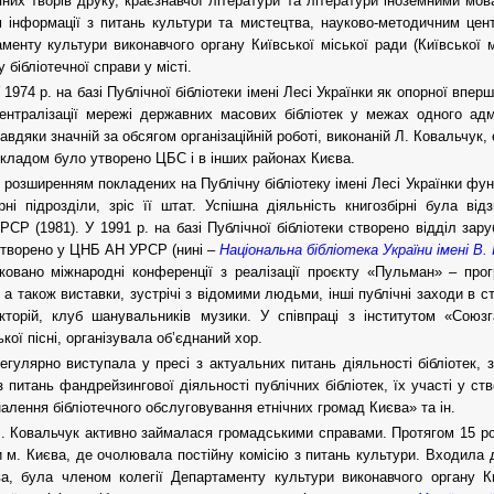
яних творів друку, краєзнавчої літератури та літератури іноземними мов
 інформації з питань культури та мистецтва, науково-методичним це
менту культури виконавчого органу Київської міської ради (Київської м
 бібліотечної справи у місті.
 1974 р. на базі Публічної бібліотеки імені Лесі Українки як опорної вп
нтралізації мережі державних масових бібліотек у межах одного адмі
Завдяки значній за обсягом організаційній роботі, виконаній Л. Ковальчук
кладом було утворено ЦБС і в інших районах Києва.
 розширенням покладених на Публічну бібліотеку імені Лесі Українки функ
рні підрозділи, зріс її штат. Успішна діяльність книгозбірні була 
СР (1981). У 1991 р. на базі Публічної бібліотеки створено відділ заруб
створено у ЦНБ АН УРСР (нині –
Національна бібліотека України імені В. 
ковано міжнародні конференції з реалізації проєкту «Пульман» – прог
 а також виставки, зустрічі з відомими людьми, інші публічні заходи в с
кторій, клуб шанувальників музики. У співпраці з інститутом «Союз
ької пісні, організувала об’єднаний хор.
егулярно виступала у пресі з актуальних питань діяльності бібліотек,
з питань фандрейзингової діяльності публічних бібліотек, їх участі у ст
алення бібліотечного обслуговування етнічних громад Києва» та ін.
. Ковальчук активно займалася громадськими справами. Протягом 15 ро
 м. Києва, де очолювала постійну комісію з питань культури. Входила 
а, була членом колегії Департаменту культури виконавчого органу Киї