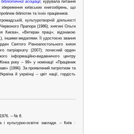
 бібліотечної асоціації
,
курувала питання
і збереження київських книгозбірень, що
облем бібліотек та їхніх працівників.
громадській, культуротворчій діяльності
Червоного Прапора (1986), княгині Ольги
чя Києва», «Ветеран праці»; відзнакою
), іншими медалями. Її удостоєно звання
орден Святого Рівноапостольного князя
го патріархату (2007); почесний орден
ого інформаційно-видавничого центру
інка року – 99» у номінації «Працівник
аві» (1996). За проявлений патріотизм та
раїна й українці – цвіт нації, гордість
1976. – № 8.
 і культурно-освітні заклади. – Київ :