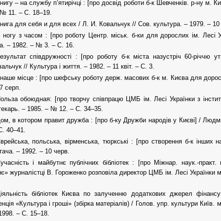
нигу – на службу п’ятирічці : [про досвід роботи б-к Шевченків. р-ну м. Ки
 № 11. – С. 18–19.
нига для себя и для всех / Л. И. Ковальчук // Сов. культура. – 1979. – 10
 ногу з часом : [про роботу Центр. міськ. б-ки для дорослих ім. Лесі У
. – 1982. – № 3. – С. 16.
езультат співдружності : [про роботу б-к міста назустріч 60-річчю у
вальчук // Культура і життя. – 1982. – 11 квіт. – С. 3.
 наше місце : [про шефську роботу держ. масових б-к м. Києва для доросл
7 серп.
ольза обоюдная: [про творчу співпрацю ЦМБ ім. Лесі Українки з інстит
екарь. – 1985. – № 12. – С. 34–35.
ом, в котором правит дружба : [про б-ку Дружби народів у Києві] / Людм
С. 40–41.
врейська, польська, вірменська, тюркські : [про створення б-к інших н
тача. – 1992. – 10 черв.
учасність і майбутнє публічних бібліотек : [про Міжнар. наук.-практ. 
є» журналістці В. Гороженко розповіла директор ЦМБ ім. Лесі Українки м. К
іяльність бібліотек Києва по залученню додаткових джерел фінансу
ція «Культура і гроші» (збірка матеріалів) / Голов. упр. культури Київ. мі
1998. – С. 15–18.