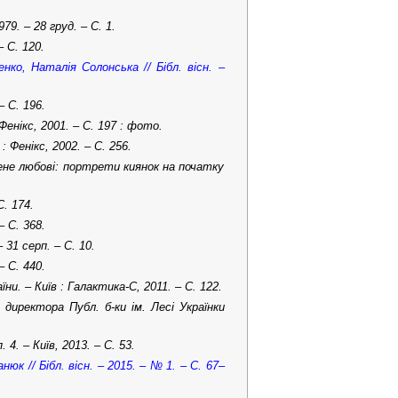
9. – 28 груд. – С. 1.
– C. 120.
ко, Наталія Солонська // Бібл. вісн. –
– C. 196.
Фенікс, 2001. – С. 197 : фото.
: Фенікс, 2002. – C. 256.
нене любові: портрети киянок на початку
С. 174.
– C. 368.
 31 серп. – С. 10.
– C. 440.
їни. – Київ : Галактика-С, 2011. – С. 122.
 директора Публ. б-ки ім. Лесі Українки
. – Київ, 2013. – С. 53.
юк // Бібл. вісн. – 2015. – № 1. – С. 67–