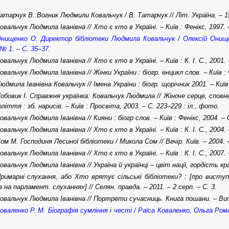
атарчук В. Вогник Людмили Ковальчук / В. Татарчук // Літ. Україна. – 197
овальчук Людмила Іванівна // Хто є хто в Україні. – Київ : Фенікс, 1997. 
нищенко О. Директор бібліотеки Людмила Ковальчук / Олексій Онищен
 № 1. – С. 35–37.
овальчук Людмила Іванівна // Хто є хто в Україні. – Київ : К. І. С., 2001. 
овальчук Людмила Іванівна // Жінки України : біогр. енцикл слов. – Київ : 
юдмила Іванівна Ковальчук // Імена України : біогр. щорічник 2001. – Київ 
обовик І. Справжня українка: Ковальчук Людмила // Жіноче серце, спов
ліття : зб. нарисів. – Київ : Просвіта, 2003. – С. 223–229 : іл., фото.
овальчук Людмила Іванівна // Кияни : біогр слов. – Київ : Фенікс, 2004. – 
овальчук Людмила Іванівна // Хто є хто в Україні. – Київ : К. І. С., 2004. 
ом М. Господиня Лесиної бібліотеки / Микола Сом // Вечір. Київ. – 2004. –
овальчук Людмила Іванівна // Хто є хто в Україні. – Київ : К. І. С., 2007. 
овальчук Людмила Іванівна // Україна й українці – цвіт нації, гордість кра
римарні слухання, або Хто врятує сільські бібліотеки? : [про виступ
а на парламент. слуханнях] // Селян. правда. – 2011. – 2 серп. – С. 3.
овальчук Людмила Іванівна // Портрети сучасниць. Книга пошани. – Вип. 4
оваленко Р. М. Біографія сумління і честі / Раїса Коваленко, Ольга Роман