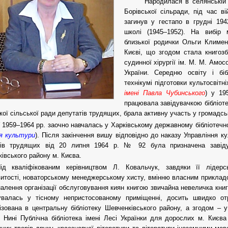
Народилася в селянській 
Борівської сільради, під час ві
загинув у гестапо в грудні 194
школі (1945–1952). На вибір 
близької родички Ольги Климен
Києві, що згодом стала книгозб
судинної хірургії ім. М. М. Амо
України. Середню освіту і бі
технікумі підготовки культосвітні
імені Павла Чубинського
) у 19
працювала завідувачкою бібліот
кої сільської ради депутатів трудящих, брала активну участь у громадсь
 1959–1964 рр. заочно навчалась у Харківському державному бібліотечно
я культури
). Після закінчення вишу відповідно до наказу Управління к
тів трудящих від 20 липня 1964 р. № 92 була призначена завідув
івського району м. Києва.
ід кваліфікованим керівництвом Л. Ковальчук, завдяки її лідерс
итості, новаторському менеджерському хисту, вмінню власним прикладом
алення організації обслуговування киян книгою звичайна невеличка книго
увалась у тісному непристосованому приміщенні, досить швидко о
ізована в центральну бібліотеку Шевченківського району, а згодом – у
. Нині Публічна бібліотека імені Лесі Українки для дорослих м. Киє