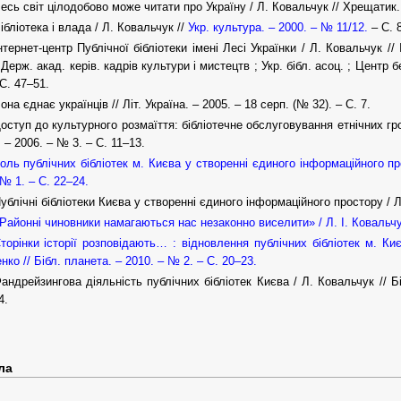
есь світ цілодобово може читати про Україну / Л. Ковальчук // Хрещатик. 
ібліотека і влада / Л. Ковальчук //
Укр. культура. – 2000. – № 11/12.
– С. 
нтернет-центр Публічної бібліотеки імені Лесі Українки / Л. Ковальчук // 
/ Держ. акад. керів. кадрів культури і мистецтв ; Укр. бібл. асоц. ; Центр б
С. 47–51.
она єднає українців // Літ. Україна. – 2005. – 18 серп. (№ 32). – С. 7.
оступ до культурного розмаїття: бібліотечне обслуговування етнічних гр
 – 2006. – № 3. – С. 11–13.
оль публічних бібліотек м. Києва у створенні єдиного інформаційного про
 № 1. – С. 22–24.
ублічні бібліотеки Києва у створенні єдиного інформаційного простору / Л.
Районні чиновники намагаються нас незаконно виселити» / Л. І. Ковальчук
торінки історії розповідають… : відновлення публічних бібліотек м. Киє
нко // Бібл. планета. – 2010. – № 2. – С. 20–23.
андрейзингова діяльність публічних бібліотек Києва / Л. Ковальчук // Б
4.
ла