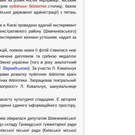
ами на різних носіях інформації, міським
нтром
публічних бібліотек
столиці, базою
іської державної адміністрації) з питань
ерше в Києві проведено вдалий експеримент
ністративного району (Шевченківського)
, експеримент визнано успішним, надалі за
цій, появою низки її філій з’явилися нові
відзначена дипломом та срібною медаллю
іжної україніки (того ж року аналогічний
І. Вернадського
). За участю Л. Ковальчук
рами розвитку публічних бібліотек країн
тінах бібліотеки. Запрацював театральний
газпроєкт» Л. Ковальчук, шанувальниця
 захисту культурної спадщини. Є автором
воренні єдиного інформаційного простору,
ків обиралася депутатом Шевченківської
до складу Громадської гуманітарної ради
вської міської ради (Київської міської