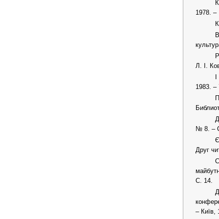
К
1978. –
К
В
культура
Р
Л. І. Ко
І
1983. – 
П
Библиот
Д
№ 8. – 
Є
Друг чи
С
майбутн
С. 14.
Д
конферен
– Київ, 