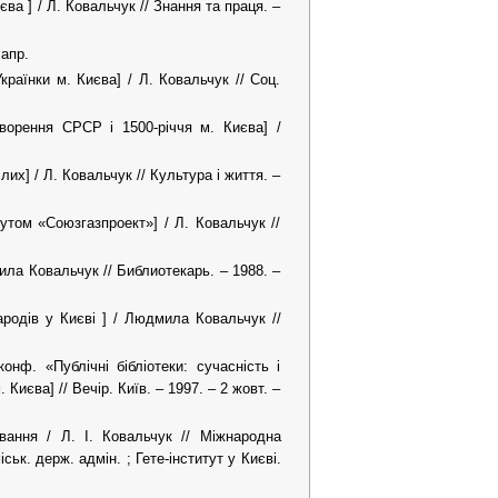
єва ] / Л. Ковальчук // Знання та праця. –
 апр.
країнки м. Києва] / Л. Ковальчук // Соц.
творення СРСР і 1500-річчя м. Києва] /
их] / Л. Ковальчук // Культура і життя. –
утом «Союзгазпроект»] / Л. Ковальчук //
ила Ковальчук // Библиотекарь. – 1988. –
ародів у Києві ] / Людмила Ковальчук //
конф. «Публічні бібліотеки: сучасність і
иєва] // Вечір. Київ. – 1997. – 2 жовт. –
вання / Л. І. Ковальчук // Міжнародна
ськ. держ. адмін. ; Гете-інститут у Києві.