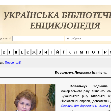
к статті
В
Г
Д
Е
Є
Ж
З
И
І
Й
Ї
К
Л
М
Н
О
П
Р
ки
:
Персоналії
Ковальчук Людмила Іванівна
Ковальчук Людмила
Макарівського р-ну Київської о
Бучанського р-ну Київської об
бібліотечної справи, довголітні
Українки для дорослих м. Києва
(