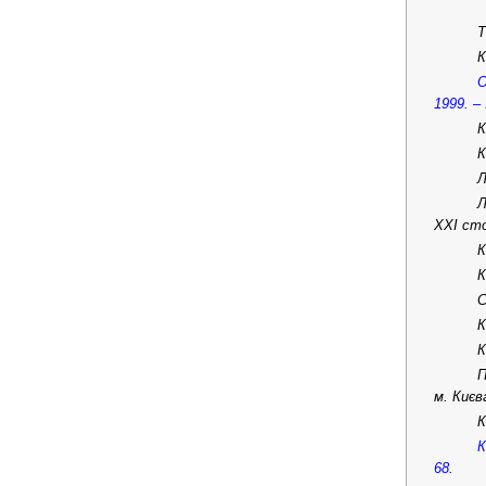
Т
К
О
1999. –
К
К
Л
Л
ХХІ сто
К
К
С
К
К
П
м. Києв
К
К
68.