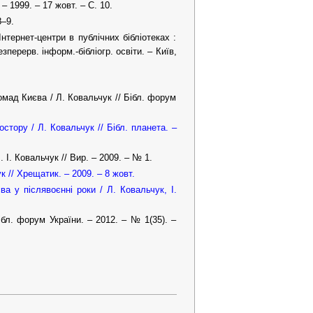
– 1999. – 17 жовт. – С. 10.
8–9.
Інтернет-центри в публічних бібліотеках :
езперерв. інформ.-бібліогр. освіти. – Київ,
омад Києва / Л. Ковальчук // Бібл. форум
стору / Л. Ковальчук // Бібл. планета. –
 І. Ковальчук // Вир. – 2009. – № 1.
 // Хрещатик. – 2009. – 8 жовт.
ва у післявоєнні роки / Л. Ковальчук, І.
ібл. форум України. – 2012. – № 1(35). –