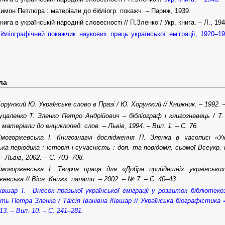
имон Петлюра : матеріали до бібліогр. покажч. – Париж, 1939.
нига в українській народній словесності // П.Зленко / Укр. книга. – Л., 194
ібліографічний покажчик наукових праць української еміграції, 1920–
ла
орунжий Ю. Українське слово в Празі / Ю. Хорунжий // Книжник. – 1992. 
уцаленко Т. Зленко Петро Андрійович – бібліограф і книгознавець
/ Т
: матеріали до енциклопед. слов. – Львів, 1994. – Вип. 1. – С. 76.
могоржевська І. Книгознавчі дослідження П. Зленка в часописі «Ук
ька періодика : історія і сучасність : доп. та повідомл. сьомої Всеукр. 
– Львів, 2002. – С. 703–708.
могоржевська І. Творча праця для «Добра прийдешніх українських
евська // Вісн. Книжк. палати. – 2002. – № 7. – С. 40–43.
івшар Т. Внесок празької української еміграції у розвиток бібліотеко
сть Петра Зленка / Таїсія Іванівна Ківшар // Українська біографістика = B
13. – Вип. 10. – С. 241–281.