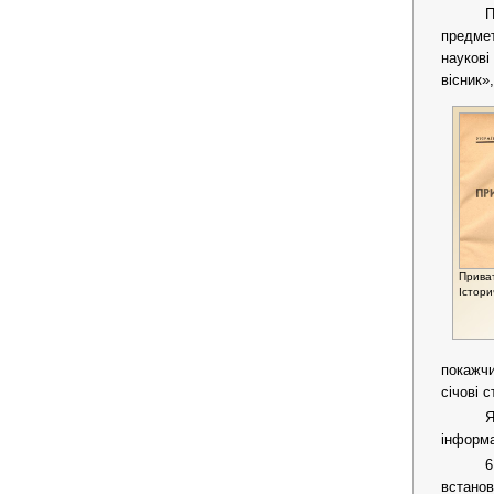
П
предмет
наукові
вісник»
Приват
Істори
покажчи
січові с
Я
інформа
6
встанов