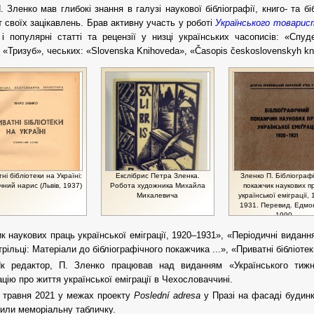
. Зленко мав глибокі знання в галузі наукової бібліографії, книго- та б
 своїх зацікавлень. Брав активну участь у роботі
Українського товарист
 і популярні статті та рецензії у низці українських часописів: «Спу
, «Тризуб», чеських: «Slovеnska Knihoveda», «Časopis československyh knih
ні бібліотеки на Україні:
Екслібрис Петра Зленка.
Зленко П. Бібліограф
чний нарис (Львів, 1937)
Робота художника Михайла
покажчик наукових п
Михалевича
української еміграції,
1931. Перевид. Едмо
1990.
к наукових праць української еміграції, 1920–1931», «Періодичні виданн
трільці: Матеріали до бібліографічного покажчика ...», «Приватні бібліотек
к редактор, П. Зленко працював над виданням «Українського тижн
цію про життя української еміграції в Чехословаччині.
 травня 2021 у межах проекту
Poslední adresa
у Празі на фасаді будин
или меморіальну табличку.