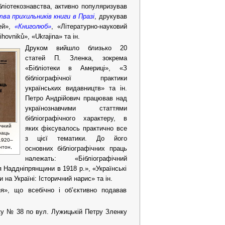
ібліотекознавства, активно популяризував
ва прихильників книги в Празі
, друкував
дей»,
«Книголюб»
, «Літературно-науковий
ovniků», «Ukrajina» та ін.
Друком вийшло близько 20
статей П. Зленка, зокрема
«Бібліотеки в Америці», «З
бібліографічної практики
українських видавництв» та ін.
Петро Андрійович працював над
українознавчими статтями
бібліографічного характеру, в
ічний
яких фіксувалось практично все
раць
з цієї тематики. До його
 1920–
нтон,
основних бібліографічних праць
належать: «Бібліографічний
я Наддніпрянщини в 1918 р.», «Українські
и на Україні: Історичний нарис» та ін.
я», що всебічно і об’єктивно подавав
ку № 38 по вул. Лужицькій Петру Зленку