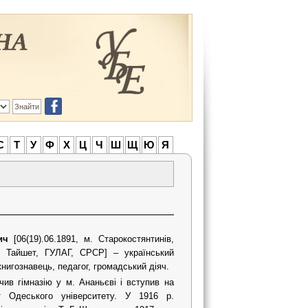
С
Т
У
Ф
Х
Ц
Ч
Ш
Щ
Ю
Я
ич
[06(19).06.1891, м. Старокостянтинів,
, Тайшет, ГУЛАГ, СРСР] – український
книгознавець, педагог, громадський діяч.
чив гімназію у м. Ананьєві і вступив на
т Одеського університету. У 1916 р.