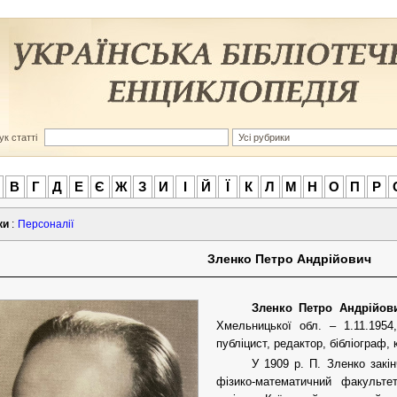
к статті
В
Г
Д
Е
Є
Ж
З
И
І
Й
Ї
К
Л
М
Н
О
П
Р
ки
:
Персоналії
Зленко Петро Андрійович
Зленко Петро Андрійов
Хмельницької обл. – 1.11.1954
публіцист, редактор, бібліограф, 
У 1909 р. П. Зленко закін
фізико-математичний факульте