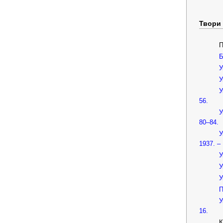
Твори
П
Б
У
У
У
56.
У
80–84.
У
1937. – 
У
У
У
П
У
16.
К