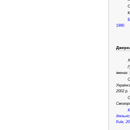
С
К
Б
1990.
Джере
Х
Г
іменах 
С
Українс
2002 р. 
С
Смогорж
К
діяльні
Київ, 20