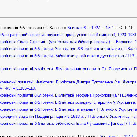
сихологія бібліотекаря / П.Зленко //
Книголюб. – 1927. – № 4.
– С. 1–11.
ібліографічний покажчик наукових праць української еміграції, 1920–1931.
країнські Січові Стрільці : (матеріали для бібліогр. покажч.). – Варшава, 
країнські приватні бібліотеки. Звістки про бібліотеки в княжі часи / П.Зленк
країнські приватні бібліотеки. Бібліотеки українського духовенства / П.Зле
країнські приватні бібліотеки. Бібліотека митрополита Ст. Яворського / П.
країнські приватні бібліотеки. Бібліотека Дмитра Тупталенка (св. Дмитра 
Ч. 4/5. – С.105–110.
країнські приватні бібліотеки. Бібліотека Теофана Прокоповича / П.Зленко /
країнські приватні бібліотеки. Бібліотеки козацької старшини // Укр. книга. 
країнські приватні бібліотеки. Бібліотеки гетьманів / П.Зленко // Укр. книга
еріодичні видання Наддніпрянщини в 1918 р. / П.Зленко // Укр. книга. – Л.
країнські приватні бібліотеки. Бібліотека Івана Лукашевича [кінець] / П.Зл
нига в українській народній словесності / П.Зленко //
Укр. книга. – 1943. 