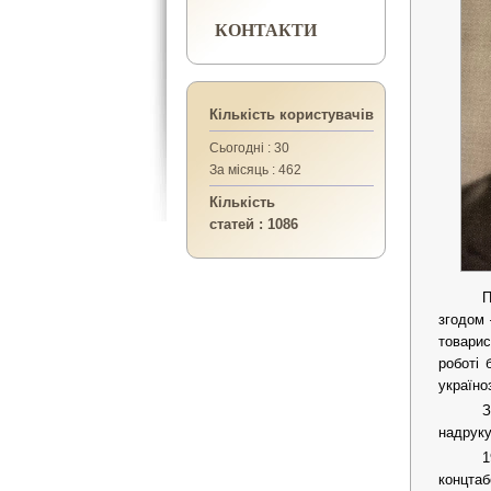
КОНТАКТИ
Кількість користувачів
Сьогодні : 30
За місяць : 462
Кількість
статей : 1086
П
згодом 
товарис
роботі 
україно
З
надруку
1
концтаб