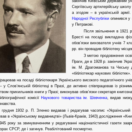
закінчив Київський державний уні
Сергіївську артилерійську школу
а згодом – в українській армії
Народної Республіки
опинився у 
у Петракові.
Після звільнення в 1921 р
Бресті на посаді викладача фі
обов’язки вихователя учнів 7 кл
рр. він провадив бібліотеку місце
З метою продовження осві
Праги, де в 1928 р. закінчив Укр
ім. М. Драгоманова та Чеську 
«бібліотекар наукових бібліотек».
рацював на посаді бібліотекаря Українського високого педагогічного унів
– у Слов’янській бібліотеці в Празі, де активно співпрацював із різни
твом прихильників книги у Празі; виконував обов’язки секретаря книгознав
бібліографічної комісії
Наукового товариства ім. Шевченка
, видав низку
знавства.
 грудня 1932 р. П. Зленко видавав і редагував часопис «Український 
вав в «Українському видавництві» (Львів-Краків, 1943) дослідження «Книг
945 року за звинуваченням у редагуванні націоналістичної газети за
орах СРСР, де і загинув. Реабілітований посмертно.