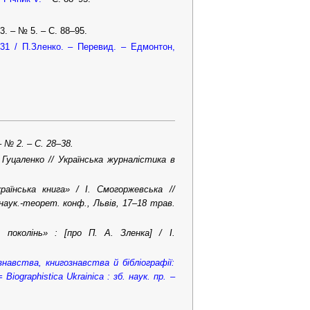
3. – № 5. – С. 88–95.
1931 / П.Зленко. – Перевид. – Едмонтон,
– № 2. –
С. 28–38.
. Гуцаленко // Українська журналістика в
раїнська книга» / І. Смогоржевська //
наук.
-
теорет. конф., Львів, 17–18 трав.
 поколінь» : [про П. А. Зленка] / І.
знавства, книгознавства й бібліографії:
iographistica Ukrainica : зб. наук. пр. –