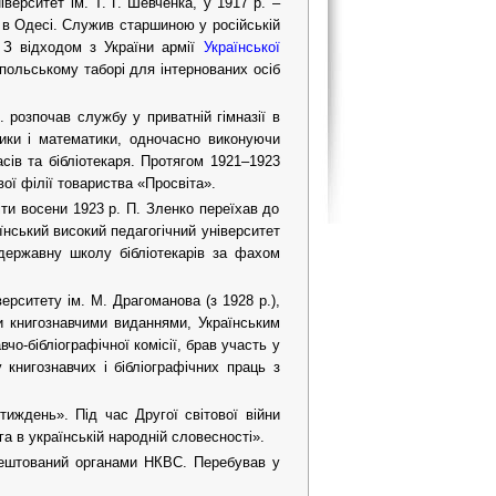
верситет ім. Т. Г. Шевченка, у 1917 р. –
 в Одесі. Служив старшиною у російській
. З відходом з України армії
Української
польському таборі для інтернованих осіб
. розпочав службу у приватній гімназії в
зики і математики, одночасно виконуючи
асів та бібліотекаря. Протягом 1921–1923
вої філії товариства «Просвіта».
ти восени 1923 р. П. Зленко переїхав до
аїнський високий педагогічний університет
державну школу бібліотекарів за фахом
ерситету ім. М. Драгоманова (з 1928 р.),
ми книгознавчими виданнями, Українським
чо-бібліографічної комісії, брав участь у
 книгознавчих і бібліографічних праць з
тиждень». Під час Другої світової війни
а в українській народній словесності».
арештований органами НКВС. Перебував у