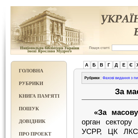
Пошук статті
А
Б
В
Г
Д
Е
Є
ГОЛОВНА
Рубрики
:
Фахові видання з пи
РУБРИКИ
За ма
КНИГА ПАМ'ЯТІ
ПОШУК
«За масову
ДОВІДНИК
орган сектору 
УСРР, ЦК ЛКСМ
ПРО ПРОЕКТ