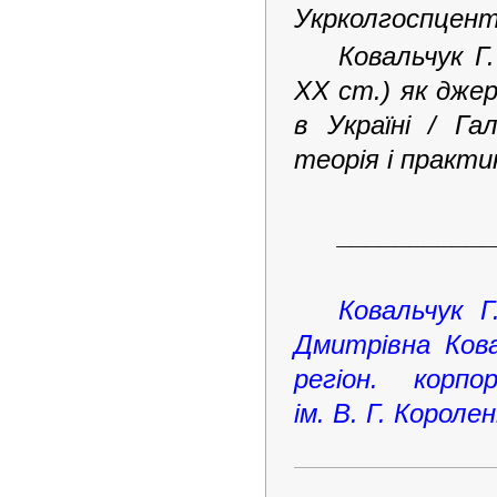
Укрколгоспцентру
Ковальчук Г
ХХ ст.) як джер
в Україні / Га
теорія і практик
___________
Ковальчук Г
Дмитрівна Кова
регіон. корп
ім. В. Г. Короле