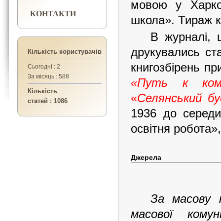
мовою у Харко
КОНТАКТИ
школа». Тираж ко
В журналі, 
друкувались ста
Кількість користувачів
книгозбірень п
Сьогодні : 2
За місяць : 588
«Путь к комм
Кількість
«
Селянський бу
статей : 1086
1936 до серед
освітня робота»
Джерела
За масову 
масової ко