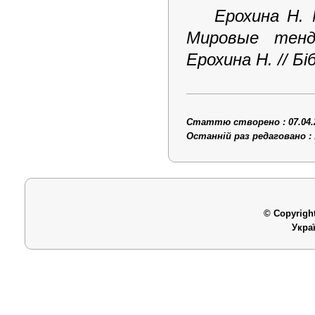
Ерохина Н.
Мировые тенд
Ерохина Н. // Бі
Статтю створено : 07.04.
Останній раз редаговано : 
© Copyright
Укра