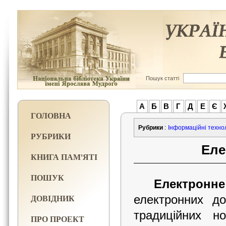
Пошук статті
А
Б
В
Г
Д
Е
Є
ГОЛОВНА
Рубрики
:
Інформаційні техноло
РУБРИКИ
Еле
КНИГА ПАМ'ЯТІ
ПОШУК
Електронне
ДОВІДНИК
електронних до
традиційних но
ПРО ПРОЕКТ