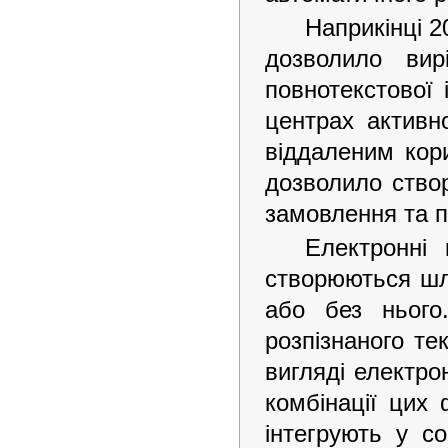
Наприкінці 2
дозволило вир
повнотекстової 
центрах активн
віддаленим кор
дозволило створ
замовлення та п
Електронні 
створюються шл
або без нього
розпізнаного те
вигляді електро
комбінації цих 
інтегрують у с