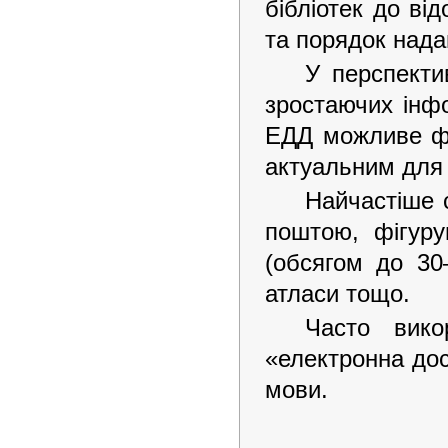
бібліотек до ві
та порядок нада
У перспекти
зростаючих інфо
ЕДД можливе фо
актуальним для 
Найчастіше 
поштою, фігурую
(обсягом до 30–
атласи тощо.
Часто вико
«електронна дос
мови.