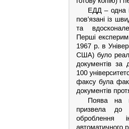
готову копію) і 
ЕДД – одна і
пов’язані із ш
та вдосконале
Перші експерим
1967 р. в Універ
США) було реал
документів за 
100 університет
факсу була фак
документів прот
Поява на п
призвела до 
оброблення і
автоматичного р