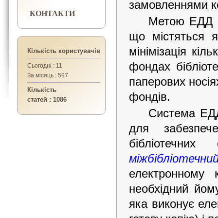
замовленнями ко
КОНТАКТИ
Метою ЕДД є
що містяться я
мінімізація кіль
Кількість користувачів
фондах бібліоте
Сьогодні : 11
За місяць : 597
паперових
носія
Кількість
фондів.
статей : 1086
Система ЕДД
для забезпеч
бібліотечни
міжбібліотечн
електронному 
необхідний йом
яка виконує ел