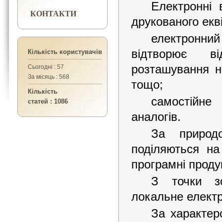
Електронні 
КОНТАКТИ
друкованого екв
електронни
відтворює ві
Кількість користувачів
розташування на
Сьогодні : 57
За місяць : 568
тощо;
Кількість
самостійне
статей : 1086
аналогів.
За природо
поділяються на 
програмні проду
З точки зо
локальне електр
За характер