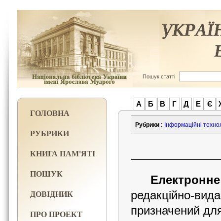
Пошук статті
А
Б
В
Г
Д
Е
Є
ГОЛОВНА
Рубрики
:
Інформаційні техноло
РУБРИКИ
КНИГА ПАМ'ЯТІ
ПОШУК
Електронн
ДОВІДНИК
редакційно-вид
призначений для
ПРО ПРОЕКТ