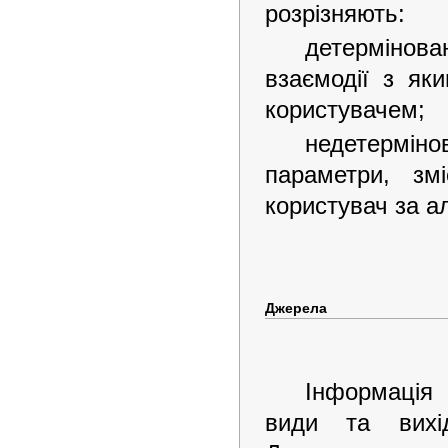
розрізняють:
детермінован
взаємодії з як
користувачем;
недетермін
параметри, зм
користувач за 
Джерела
Інформаці
види
та
вихі