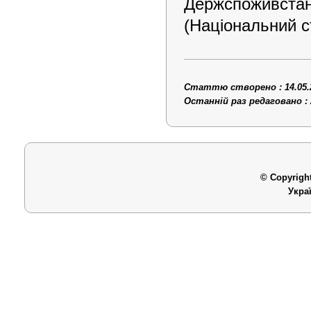
Держспоживс
та
(Національний с
Статтю створено : 14.05.
Останній раз редаговано : 
© Copyright
Укра