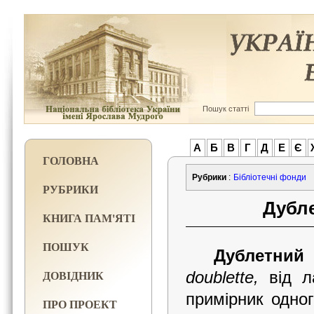
Пошук статті
А
Б
В
Г
Д
Е
Є
ГОЛОВНА
Рубрики
:
Бібліотечні фонди
РУБРИКИ
Дубле
КНИГА ПАМ'ЯТІ
ПОШУК
Дублетний
ДОВІДНИК
doublette
,
від л
примірник одно
ПРО ПРОЕКТ