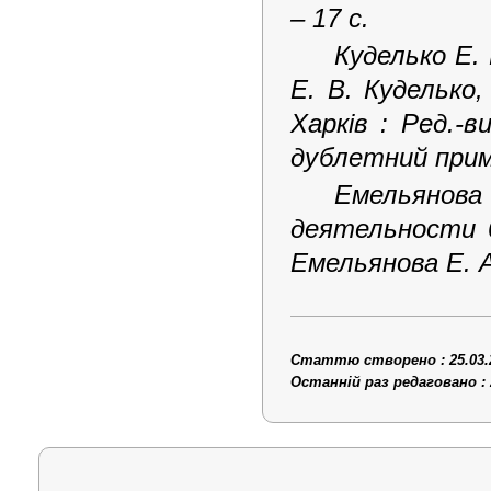
– 17 с.
Куделько Е. 
Е. В. Куделько,
Харків : Ред.-в
дублетний примі
Емельянова
деятельности б
Емельянова Е. А
Статтю створено : 25.03.
Останній раз редаговано : 