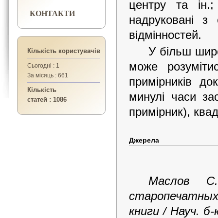
центру та ін.
КОНТАКТИ
надруковані з
відмінностей.
У більш шир
Кількість користувачів
може розуміти
Сьогодні : 1
За місяць : 661
примірників до
Кількість
минулі часи зас
статей : 1086
примірник), ква
Джерела
Маслов С
старопечатных
книги / Науч. б-