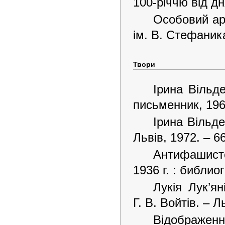
100-річчю від д
Особовий ар
ім. В. Стефаник
Твори
Ірина Вільде
письменник, 1962
Ірина Вільде
Львів, 1972. – 66
Антифашистс
1936 г. : библиог
Лукія Лук’ян
Г. В. Войтів. – Л
Відображенн