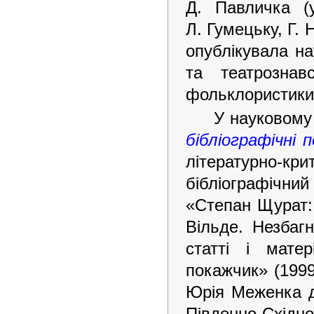
Д. Павличка (
Л. Гумецьку, Г.
опублікувала на
та театрознавс
фольклористики
У науковому
бібліографічні 
літературно-
бібліографічни
«Степан Щурат: 
Вільде. Незбагн
статті і матер
покажчик» (1999
Юрія Меженка до
Південно-Східн