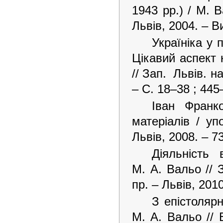
1943 рр.) / М. В
Львів, 2004. – В
Україніка у 
Цікавий аспект 
// Зап. Львів. н
– С. 18–38 ; 445
Іван Франк
матеріалів / уп
Львів, 2008. – 73
Діяльність 
М. А. Вальо // З
пр. – Львів, 2010
З епістоляр
М. А. Вальо // 