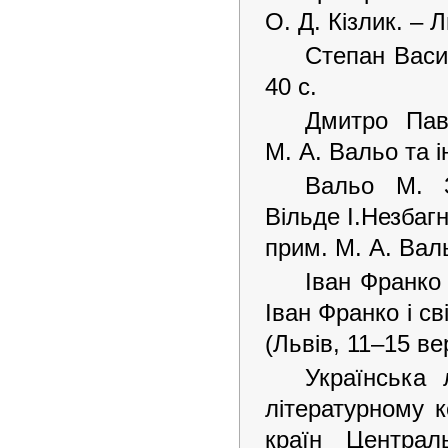
О. Д. Кізлик. – Л
Степан Васил
40 с.
Дмитро Павл
М. А. Вальо та ін
Вальо М. З
Вільде І.Незбагн
прим. М. А. Валь
Іван Франко 
Іван Франко і с
(Львів, 11–15 вер
Українська 
літературному ко
країн Централ