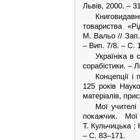
Львів, 2000. – 31
Книговидав
товариства «Рі
М. Вальо // Зап.
– Вип. 7/8. – С.
Україніка в 
сорабістики. – Л
Концепції і 
125 років Науко
матеріалів, прис
Мої учителі 
покажчик. Мої
Т. Кульчицька ;
– С. 83–171.