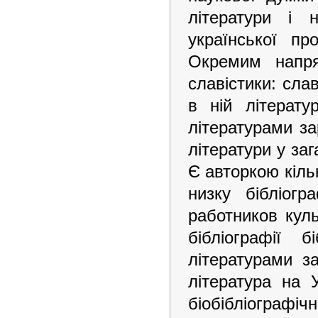
літератури і 
української про
Окремим напря
славістики: сла
в ній літератур
літературами за
літератури у заг
Є авторкою кіль
низку бібліогр
работников куль
бібліографії б
літературами з
література на 
біобібліографіч