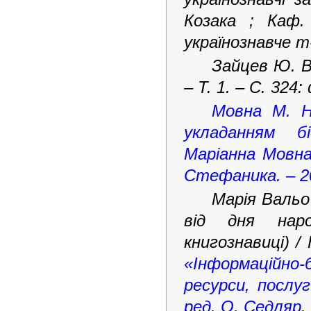
Козака ; Каф.
українознавче т
Зайцев Ю. Ва
– Т. 1. – С. 324
Мовна М. На
укладанням бі
Маріанна Мовна 
Стефаника. – 20
Марія Вальо 
від дня наро
книгознавиці) /
«Інформаційно-
ресурси, послуг
ред. О. Седляр. 