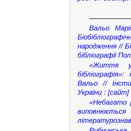
–––––––––––
Вальо Марі
Біобібліографі
народження // Бі
бібліографії По
«Життя у
бібліографія»:
Вальо // Інст
України : [сайт]
«Небагато р
виповнюється
літературознави
Рибчинськ