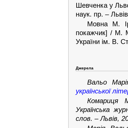
Шевченка у Львов
наук. пр. – Льві
Мовна М. Ір
покажчик] / М. 
України ім. В. С
Джерела
Вальо Мар
української літе
Комариця М
Українська жур
слов. – Львів, 20