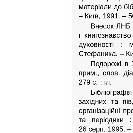
матеріали до бібл
– Київ, 1991. – 5
Внесок ЛНБ 
і книгознавств
духовності : 
Стефаника. – Киї
Подорожі в У
прим., слов. ді
279 с. : іл.
Бібліографі
західних та пі
організаційні п
та періодики 
26 серп. 1995. –