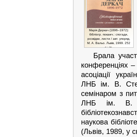
Марія Деркач (1896–1972):
бібліогр. покажч.: спогади,
розвідки, листи / авт. упоряд.
М. А. Вальо. Львів, 1999. 252
с.: іл.
Брала участ
конференціях – 
асоціації укра
ЛНБ ім. В. Ст
семінаром з пит
ЛНБ ім. В. С
бібліотекозна
наукова бібліот
(Львів, 1989, у 