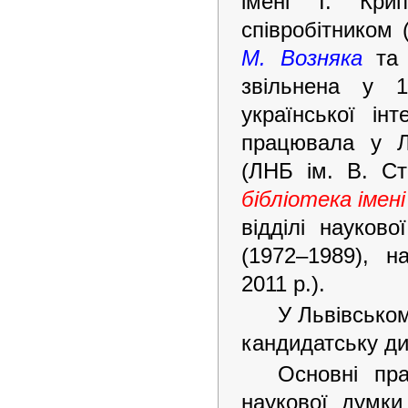
імені І. Кри
співробітником 
М. Возняка
та 
звільнена у 1
української інт
працювала у Ль
(ЛНБ ім. В. С
бібліотека імен
відділі науково
(1972–1989), н
2011 р.).
У Львівськом
кандидатську ди
Основні пра
наукової думки