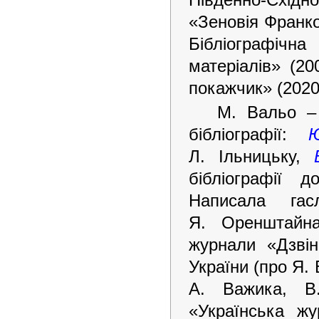
«Зеновія Франко:
Бібліографі
матеріалів» (20
покажчик» (2020
М. Вальо – 
бібліографії:
Л. Ільницьку,
бібліографії д
Написала гас
Я. Оренштайна)
журнали «Дзвін
України (про Я. 
А. Важика, В.
«Українська жу