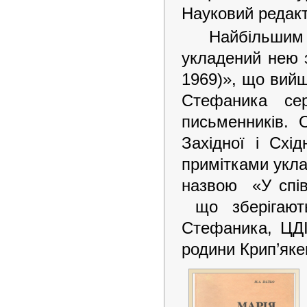
Науковий редакт
Найбільшим
укладений нею 
1969)», що вийш
Стефаника се
письменників. 
Західної і Схі
примітками укла
назвою «У спів
що зберігають
Стефаника, ЦДІ
родини Крип’яке