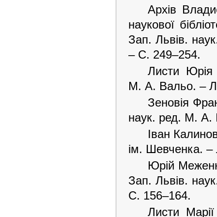
Архів Влади
наукової бібліо
Зап. Львів. наук
– С. 249–254.
Листи Юрія 
М. А. Вальо. – Л
Зеновія Фран
наук. ред. М. А.
Іван Калинови
ім. Шевченка. – 
Юрій Меженко
Зап. Львів. наук
С. 156–164.
Листи Марі