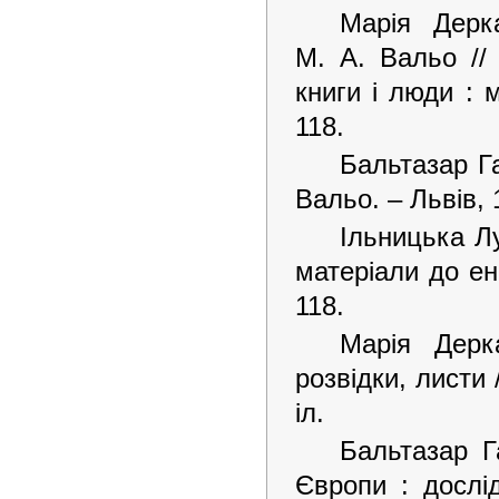
Марія Дерка
М. А. Вальо //
книги і люди : 
118.
Бальтазар Га
Вальо. – Львів, 1
Ільницька Лу
матеріали до ен
118.
Марія Дерка
розвідки, листи 
іл.
Бальтазар Г
Європи : дослід