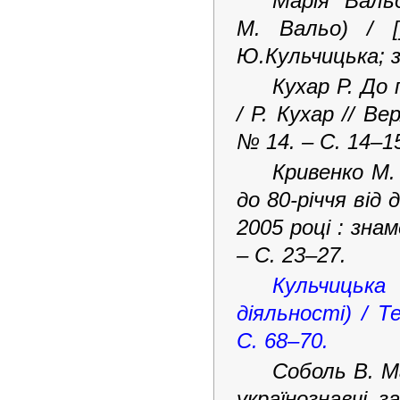
Марія Вальо
М. Вальо) /
Ю.Кульчицька; за
Кухар Р. До 
/ Р. Кухар // Ве
№ 14. – С. 14–1
Кривенко М.
до 80-річчя від
2005 році : знам
– С. 23–27.
Кульчицька 
діяльності) / Т
С. 68–70.
Соболь В. М
українознавчі з