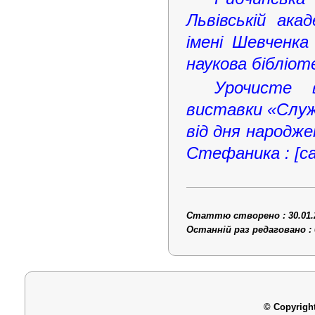
Львівській ака
імені Шевченка
наукова бібліот
Урочисте в
виставки «Служі
від дня народже
Стефаника : [с
Статтю створено : 30.01.
Останній раз редаговано : 
© Copyright