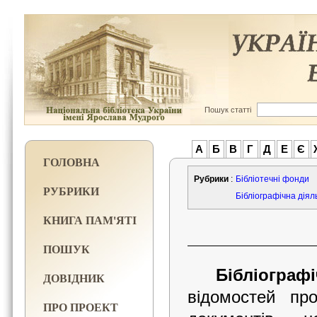
Пошук статті
А
Б
В
Г
Д
Е
Є
ГОЛОВНА
Рубрики
:
Бібліотечні фонди
РУБРИКИ
Бібліографічна діял
КНИГА ПАМ'ЯТІ
ПОШУК
Бібліограф
ДОВІДНИК
відомостей пр
ПРО ПРОЕКТ