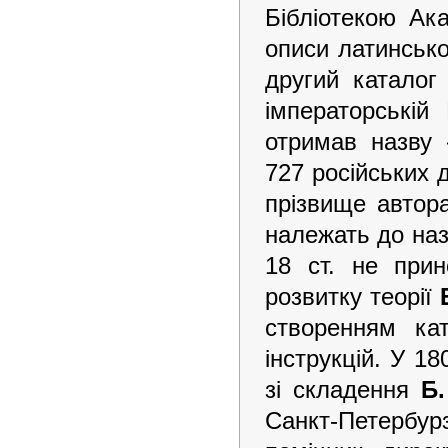
Бібліотекою Ак
описи латинсько
другий каталог
імператорській
отримав назву 
727 російських 
прізвище автора
належать до назв
18 ст. не при
розвитку теорії
створенням ка
інструкцій. У 1
зі складення
Б.
Санкт-Петербурзь