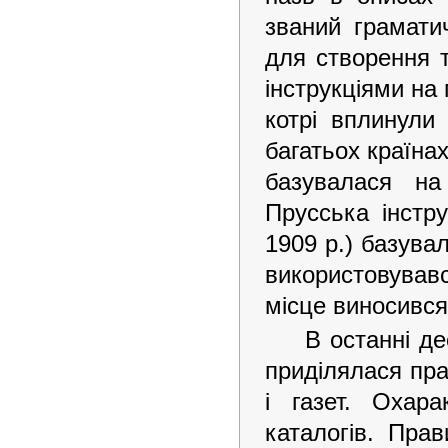
званий грамати
для створення т
інструкціями на 
котрі вплинули
багатьох країнах
базувалася на 
Прусська інстру
1909 р.) базува
використовував
місце виносився
В останні де
приділялася пр
і газет. Охара
каталогів. Пра