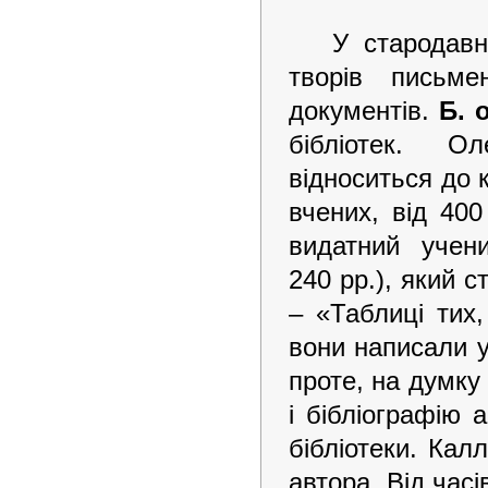
У стародавн
творів письм
документів.
Б. о
бібліотек. Ол
відноситься до 
вчених, від 400
видатний учен
240 рр.), який 
– «Таблиці тих,
вони написали у
проте, на думку
і бібліографію 
бібліотеки. Кал
автора. Від час