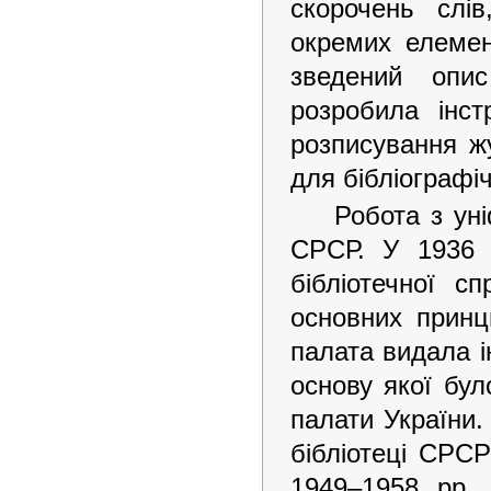
скорочень слі
окремих елемен
зведений опи
розробила інст
розписування ж
для бібліографі
Робота з уні
СРСР. У 1936 
бібліотечної с
основних прин
палата видала і
основу якої бул
палати України.
бібліотеці СРСР
1949–1958 pp. 