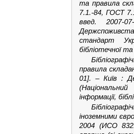
та правила скл
7.1.-84, ГОСТ 7
введ. 2007-0
Держспоживста
стандарт Укр
бібліотечної та
Бібліограф
правила складан
01]. – Київ : 
(Національни
інформації, бібл
Бібліографіч
іноземними євро
2004 (ИСО 832