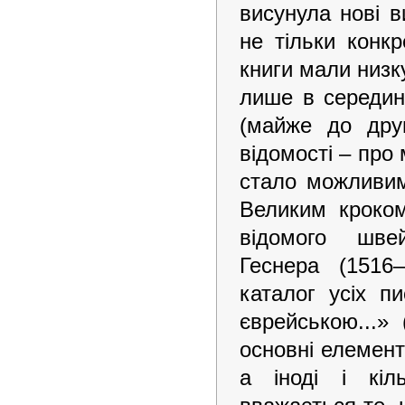
висунула нові 
не тільки конк
книги мали низку
лише в середині
(майже до друг
відомості – про 
стало можливим 
Великим кроком
відомого шве
Геснера (1516
каталог усіх п
єврейською...»
основні елементи
а іноді і кіл