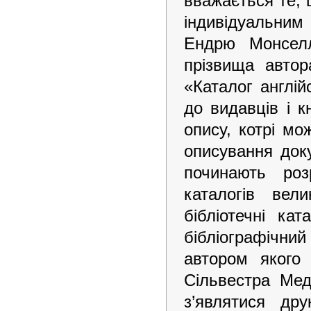
вважається те, 
індивідуальним
Ендрю Монселл
прізвища автор
«Каталог англій
до видавців і 
опису, котрі мо
описування доку
починають роз
каталогів вел
бібліотечні ка
бібліографічний
автором якого 
Сільвестра Мед
з’являтися друк