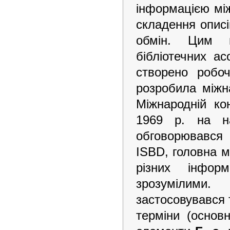
інформацією між
складення описі
обмін. Цим п
бібліотечних ас
створено робо
розробила між
Міжнародній ко
1969 р. на на
обговорювався 
ISBD, головна м
різних інформ
зрозумілими.
застосовувався 
терміни (основн