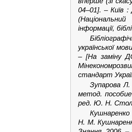
вперше (зі скас
04–01]. – Київ 
(Національни
інформації, бібл
Бібліограф
української мов
– [На заміну Д
Мінекономрозвит
стандарт Украї
Зупарова Л.
метод. пособие 
ред. Ю.
Н.
Столя
Кушнаренко 
Н.
М.
Кушнаренк
Знання, 2006. –