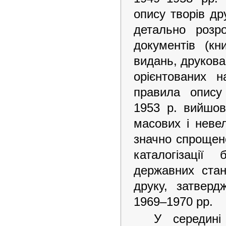
опису творів др
детально розр
документів (кн
видань, друкован
орієнтованих н
правила опису 
1953 р. вийшов
масових і неве
значно спрощено
каталогізації
державних стан
друку, затвер
1969–1970 pp.
У середині