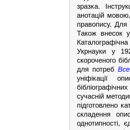
зразка. Інстру
анотацій мовою
правопису. Для
Також внесок у
Каталографічна
Укрнауки у 19
скороченого біб
для потреб
Все
уніфікації о
бібліографічних
сучасній метод
підготовлено ка
складення опи
однотипності, 