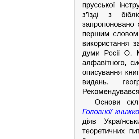
прусської інстр
з’їзді з бібл
запропоновано о
першим словом 
використання з
думи Росії О. 
алфавітного, си
описування книг
видань, геог
Рекомендувався 
Основи ск
Головної книжк
діяв Українсь
теоретичних п