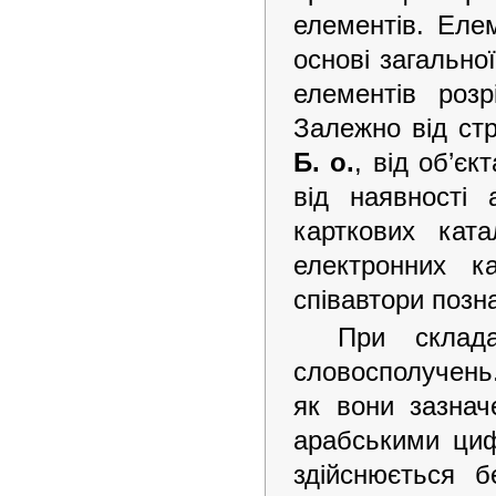
елементів. Елем
основі загально
елементів роз
Залежно від стр
Б. о.
, від об’є
від наявності
карткових кат
електронних к
співавтори позн
При склад
словосполучень.
як вони зазнач
арабськими циф
здійснюється 