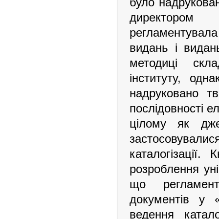
було надрукован
директором 
регламентувала 
видань і видан
методиці скла
інституту, од
надруковано т
послідовності е
цілому як дж
застосовувалися
каталогізації.
розроблення уні
що регламент
документів у «
ведення катал