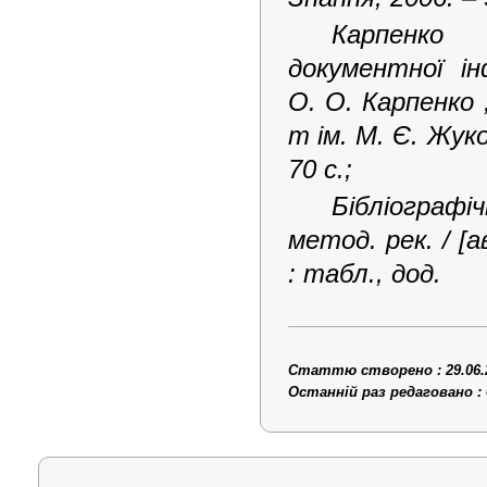
Карпенко 
документної ін
О. О. Карпенко ;
т ім.
М.
Є.
Жуко
70
с.
;
Бібліографі
метод. рек. / [а
: табл., дод.
Статтю створено : 29.06.
Останній раз редаговано : 