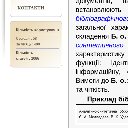
документів, 
КОНТАКТИ
встановлюють
бібліографічно
загальної хара
Кількість користувачів
складення
Б. о.
Сьогодні : 58
синтетичного 
За місяць : 490
характеристику
Кількість
статей : 1086
функції: іден
інформаційну, с
Вимоги до
Б. о.
та чіткість.
Приклад бі
Аналітико-синтетична обр
Є. А. Медведева, В. К. Удал