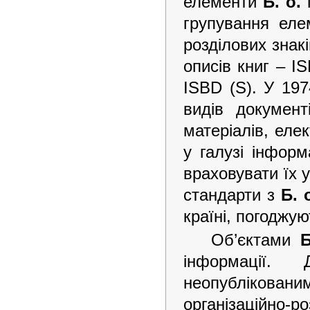
елементи
Б. о.
п
групування ел
розділових знак
описів книг – I
ISBD (S). У 197
видів документ
матеріалів, еле
у галузі інфор
враховувати їх у
стандарти з
Б. 
країні, погоджую
Об’єктами
Б
інформації.
неопублікованим
організаційно-р