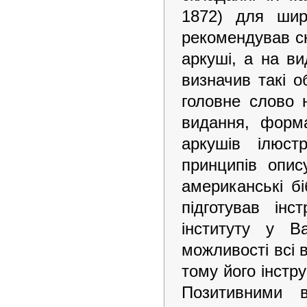
1872) для широ
рекомендував ск
аркуші, а на ви
визначив такі о
головне слово н
видання, формат
аркушів ілюст
принципів опис
американські бі
підготував інс
інституту у В
можливості всі 
тому його інстр
Позитивними в