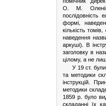
помічник дирек
О. М. Оленін
послідовність 
формі, наведен
кількість томів
наведення назв
аркуші). В інст
заголовку в наз
цілому, а не ли
У 19 ст. бул
та методики с
інструкцій. Пр
методики складе
1859 р. було ви
складанні їх к