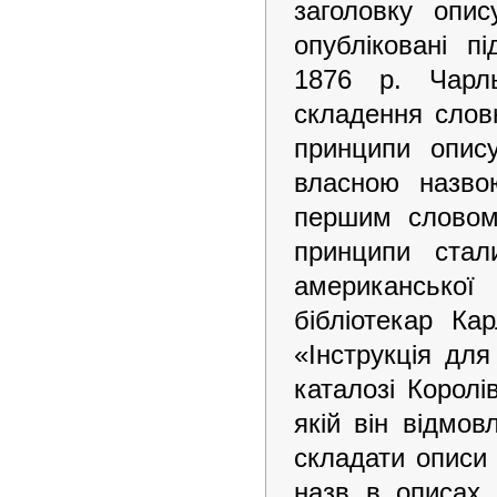
заголовку опи
опубліковані п
1876 р. Чарль
складення слов
принципи опис
власною назвою
першим словом 
принципи стал
американської
бібліотекар Ка
«Інструкція дл
каталозі Королі
якій він відмов
складати описи
назв в описах 