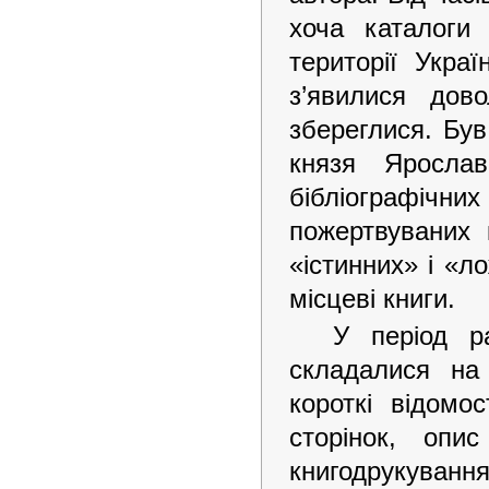
хоча каталоги 
території Украї
з’явилися дов
збереглися. Був
князя Ярослав
бібліографічн
пожертвуваних 
«істинних» і «ло
місцеві книги.
У період р
складалися на
короткі відомос
сторінок, опи
книгодрукуванн