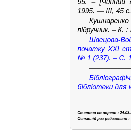
95. – [Чинний 
1995. — III, 45 с
Кушнаренко
підручник. – К. :
Швецова-Вод
початку ХХІ ст.
№ 1 (237). – С. 
—————
Бібліограф
бібліотеки для
Статтю створено : 24.03.
Останній раз редаговано : 