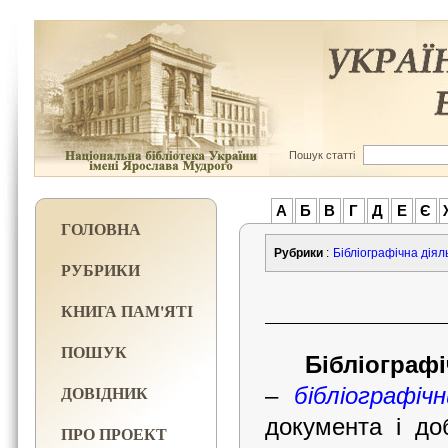
Пошук статті
А
Б
В
Г
Д
Е
Є
ГОЛОВНА
Рубрики
:
Бібліографічна діял
РУБРИКИ
КНИГА ПАМ'ЯТІ
ПОШУК
Бібліограф
ДОВІДНИК
–
бібліографіч
документа і доб
ПРО ПРОЕКТ