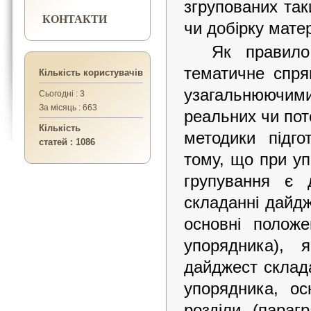
згрупованих так
КОНТАКТИ
чи добірку матер
Як правило
тематичне спря
Кількість користувачів
узагальнюючими 
Сьогодні : 3
За місяць : 663
реальних чи пот
Кількість
методики підго
статей : 1086
тому, що при уп
групування є 
складанні дайдж
основні полож
упорядника), 
дайджест склада
упорядника, ос
розділи (параг