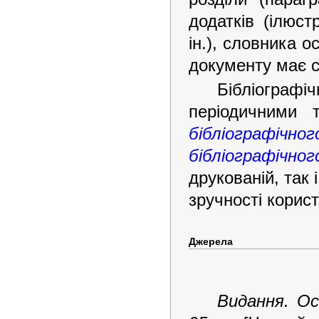
додатків (ілюст
ін.), словника о
документу має 
Бібліограф
періодичними 
бібліографічн
бібліографічно
друкованій, так
зручності кори
Джерела
Видання. Ос